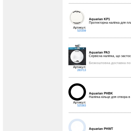
Aquarian KP1
Протекторна наліпка для пл
Артикул:
525359
Aquarian PA3
Сервісна наліпка, що застос
Безкоштовна доставка по 
Артикул:
283713
Aquarian PHBK
Наліпка кільце для отвора 
Артикул:
525363
Aquarian PHWT