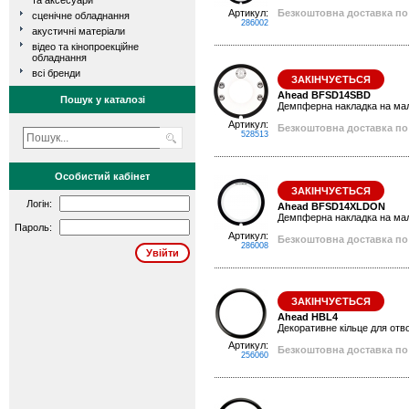
та аксесуари
Артикул:
Безкоштовна доставка по 
сценічне обладнання
286002
акустичні матеріали
відео та кінопроекційне
обладнання
всі бренди
ЗАКІНЧУЄТЬСЯ
Ahead BFSD14SBD
Пошук у каталозі
Демпферна накладка на мали
Артикул:
Безкоштовна доставка по 
528513
Особистий кабінет
ЗАКІНЧУЄТЬСЯ
Логін:
Ahead BFSD14XLDON
Демпферна накладка на мал
Пароль:
Артикул:
Безкоштовна доставка по 
286008
ЗАКІНЧУЄТЬСЯ
Ahead HBL4
Декоративне кільце для отво
Артикул:
Безкоштовна доставка по 
256060