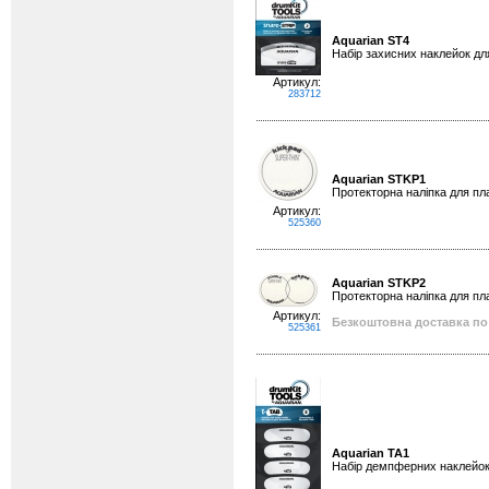
Aquarian ST4
Набір захисних наклейок дл
Артикул:
283712
Aquarian STKP1
Протекторна наліпка для пл
Артикул:
525360
Aquarian STKP2
Протекторна наліпка для пла
Артикул:
Безкоштовна доставка по 
525361
Aquarian TA1
Набір демпферних наклейок 