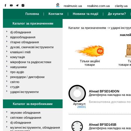
realmusic.ua
realkino.com.ua
clarity.ua
Головна
|
Контакти
|
Новини та події
|
Де купити?
Каталог за призначенням
Каталог за призначенням
->
ударні інстр
dj обладнання
наклей
відеообладнання
гітарне обладнання
духові, смичкові інструменти
клавішні і midi
комутація
Тільки акційні
Ті
мікрофони та радіосистеми
товари
товари в
навушники
про аудіо
рекордери / диктофони
світло
студія
Ahead BFSD14DON
ударні інструменти
Демпферна накладка на мали
Безкоштовна доставка по 
Каталог за виробниками
Артикул:
286001
звукове обладнання
світлове обладнання
dj обладнання
Ahead BFSD14SB
музичні інструменти, обладнання
Демпферна накладка на мали