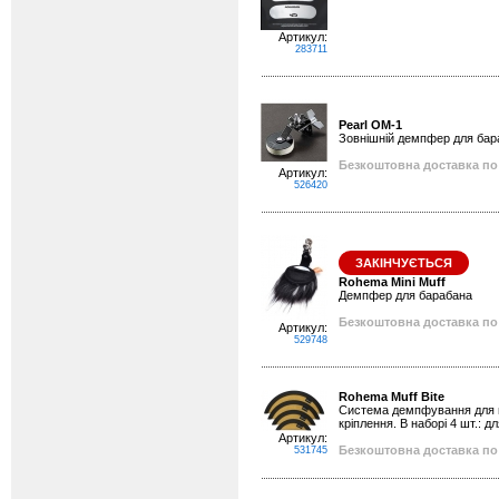
Артикул:
283711
Pearl OM-1
Зовнішній демпфер для бара
Безкоштовна доставка по 
Артикул:
526420
ЗАКІНЧУЄТЬСЯ
Rohema Mini Muff
Демпфер для барабана
Безкоштовна доставка по 
Артикул:
529748
Rohema Muff Bite
Система демпфування для ма
кріплення. В наборі 4 шт.: дл
Артикул:
Безкоштовна доставка по 
531745