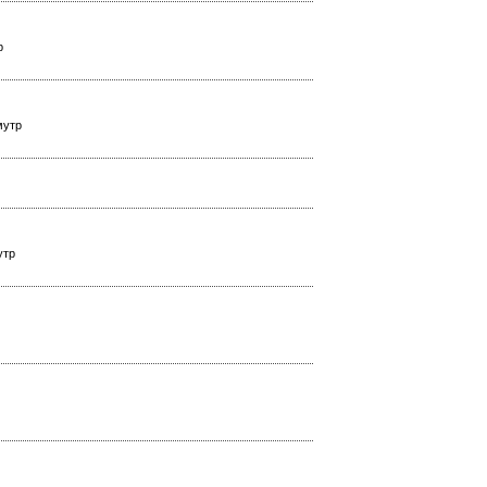
р
мутр
утр