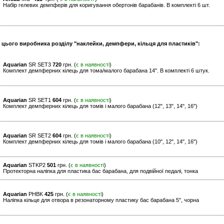
Набір гелевих демпферів для коригування обертонів барабанів. В комплекті 6 шт.
и цього виробника розділу "наклейки, демпфери, кільця для пластиків":
Aquarian
SR SET3
720
грн. (
є в наявності
)
Комплект демпферних кілець для тома/малого барабана 14". В комплекті 6 штук.
Aquarian
SR SET1
604
грн. (
є в наявності
)
Комплект демпферних кілець для томів і малого барабана (12", 13", 14", 16")
Aquarian
SR SET2
604
грн. (
є в наявності
)
Комплект демпферних кілець для томів і малого барабана (10", 12", 14", 16")
Aquarian
STKP2
501
грн. (
є в наявності
)
Протекторна наліпка для пластика бас барабана, для подвійної педалі, тонка
Aquarian
PHBK
425
грн. (
є в наявності
)
Наліпка кільце для отвора в резонаторному пластику бас барабана 5", чорна