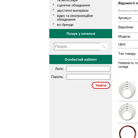
та аксесуари
Відомості 
сценічне обладнання
акустичні матеріали
Безкоштовн
відео та кінопроекційне
Артикул:
обладнання
всі бренди
Виробник:
Пошук у каталозі
Модель:
Ціна:
Тип товару:
Особистий кабінет
Наявність т
складі:
Логін:
Пароль: