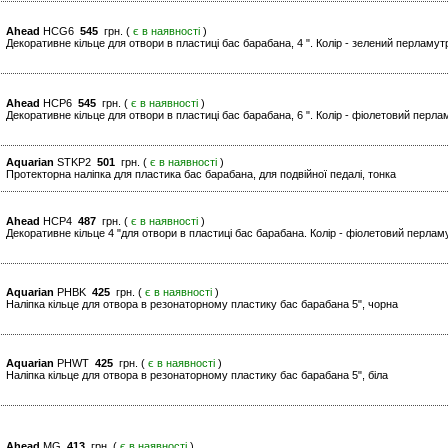
Ahead
HCG6
545
грн. (
є в наявності
)
Декоративне кільце для отвори в пластиці бас барабана, 4 ". Колір - зелений перламут
Ahead
HCP6
545
грн. (
є в наявності
)
Декоративне кільце для отвори в пластиці бас барабана, 6 ". Колір - фіолетовий перла
Aquarian
STKP2
501
грн. (
є в наявності
)
Протекторна наліпка для пластика бас барабана, для подвійної педалі, тонка
Ahead
HCP4
487
грн. (
є в наявності
)
Декоративне кільце 4 "для отвори в пластиці бас барабана. Колір - фіолетовий перлам
Aquarian
PHBK
425
грн. (
є в наявності
)
Наліпка кільце для отвора в резонаторному пластику бас барабана 5", чорна
Aquarian
PHWT
425
грн. (
є в наявності
)
Наліпка кільце для отвора в резонаторному пластику бас барабана 5", біла
Ahead
MG
413
грн. (
є в наявності
)