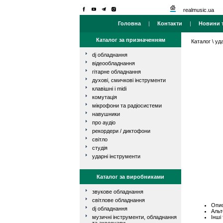
realmusic.ua
Головна
|
Контакти
|
Новини т
Каталог за призначенням
Каталог
\
уд
dj обладнання
відеообладнання
гітарне обладнання
духові, смичкові інструменти
клавішні і midi
комутація
мікрофони та радіосистеми
навушники
про аудіо
рекордери / диктофони
світло
студія
ударні інструменти
Каталог за виробниками
звукове обладнання
світлове обладнання
Опис
dj обладнання
Альт
Інші
музичні інструменти, обладнання