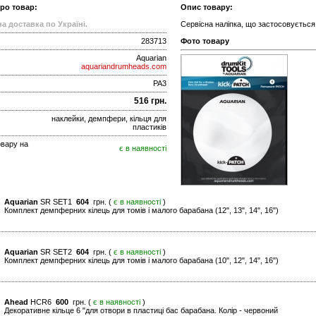
про товар:
Опис товару:
а доставка по Україні.
Сервісна наліпка, що застосовується 
283713
Фото товару
Aquarian
aquariandrumheads.com
PA3
516 грн.
наклейки, демпфери, кільця для
пластиків
овару на
є в наявності
Aquarian
SR SET1
604
грн. (
є в наявності
)
Комплект демпферних кілець для томів і малого барабана (12", 13", 14", 16")
Aquarian
SR SET2
604
грн. (
є в наявності
)
Комплект демпферних кілець для томів і малого барабана (10", 12", 14", 16")
Ahead
HCR6
600
грн. (
є в наявності
)
Декоративне кільце 6 "для отвори в пластиці бас барабана. Колір - червоний