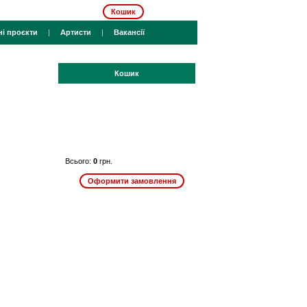
Кошик
ні проєкти
|
Артисти
|
Вакансії
Кошик
Всього:
0
грн.