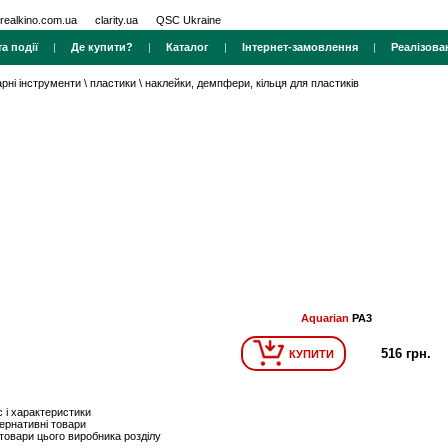
realkino.com.ua
clarity.ua
QSC Ukraine
а події
|
Де купити?
|
Каталог
|
Інтернет-замовлення
|
Реалізова
арні інструменти
\
пластики
\
наклейки, демпфери, кільця для пластиків
Aquarian
PA3
516 грн.
КУПИТИ
 і характеристики
ернативні товари
 товари цього виробника розділу