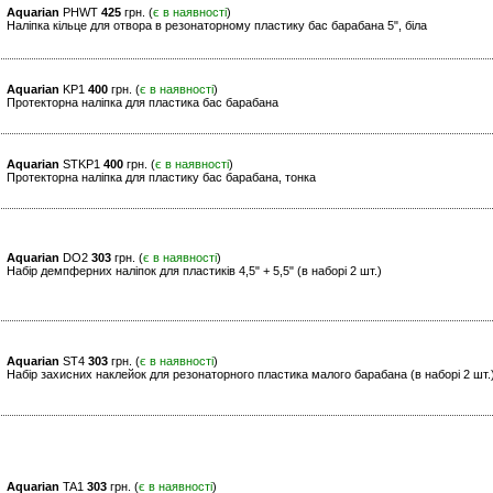
Aquarian
PHWT
425
грн. (
є в наявності
)
Наліпка кільце для отвора в резонаторному пластику бас барабана 5", біла
Aquarian
KP1
400
грн. (
є в наявності
)
Протекторна наліпка для пластика бас барабана
Aquarian
STKP1
400
грн. (
є в наявності
)
Протекторна наліпка для пластику бас барабана, тонка
Aquarian
DO2
303
грн. (
є в наявності
)
Набір демпферних наліпок для пластиків 4,5" + 5,5" (в наборі 2 шт.)
Aquarian
ST4
303
грн. (
є в наявності
)
Набір захисних наклейок для резонаторного пластика малого барабана (в наборі 2 шт.
Aquarian
TA1
303
грн. (
є в наявності
)