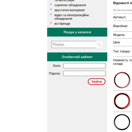
та аксесуари
Відомості 
сценічне обладнання
акустичні матеріали
Безкоштовн
відео та кінопроекційне
Артикул:
обладнання
всі бренди
Виробник:
Пошук у каталозі
Модель:
Ціна:
Тип товару:
Особистий кабінет
Наявність т
складі:
Логін:
Пароль: