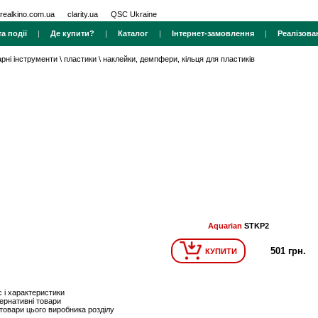
realkino.com.ua
clarity.ua
QSC Ukraine
а події
|
Де купити?
|
Каталог
|
Інтернет-замовлення
|
Реалізова
арні інструменти
\
пластики
\
наклейки, демпфери, кільця для пластиків
Aquarian
STKP2
501 грн.
КУПИТИ
 і характеристики
ернативні товари
 товари цього виробника розділу