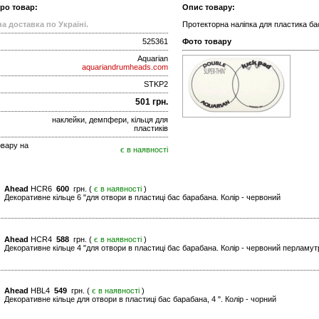
про товар:
Опис товару:
а доставка по Україні.
Протекторна наліпка для пластика бас
525361
Фото товару
Aquarian
aquariandrumheads.com
STKP2
501 грн.
наклейки, демпфери, кільця для
пластиків
овару на
є в наявності
Ahead
HCR6
600
грн. (
є в наявності
)
Декоративне кільце 6 "для отвори в пластиці бас барабана. Колір - червоний
Ahead
HCR4
588
грн. (
є в наявності
)
Декоративне кільце 4 "для отвори в пластиці бас барабана. Колір - червоний перламут
Ahead
HBL4
549
грн. (
є в наявності
)
Декоративне кільце для отвори в пластиці бас барабана, 4 ". Колір - чорний