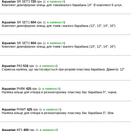
Aquarian
SR SET3
720
грн. (
є в наявності
)
Комплект демпферних кілець для тома/малого барабана 14". В комплекті 6 штук.
Aquarian
SR SET1
604
грн. (
є в наявності
)
Комплект демпферних кілець для томів і малого барабана (12", 13", 14", 16")
Aquarian
SR SET2
604
грн. (
є в наявності
)
Комплект демпферних кілець для томів і малого барабана (10", 12", 14", 16")
Aquarian
PA3
516
грн. (
є в наявності
)
Сервісна наліпка, що застосовується при розриві пластика барабана. Діаметр: 12"
Aquarian
PHBK
425
грн. (
є в наявності
)
Наліпка кільце для отвора в резонаторному пластику бас барабана 5", чорна
Aquarian
PHWT
425
грн. (
є в наявності
)
Наліпка кільце для отвора в резонаторному пластику бас барабана 5", біла
Aquarian
KP1
400
грн. (
є в наявності
)