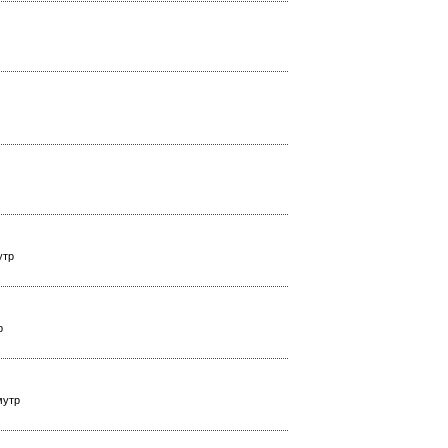
утр
р
мутр