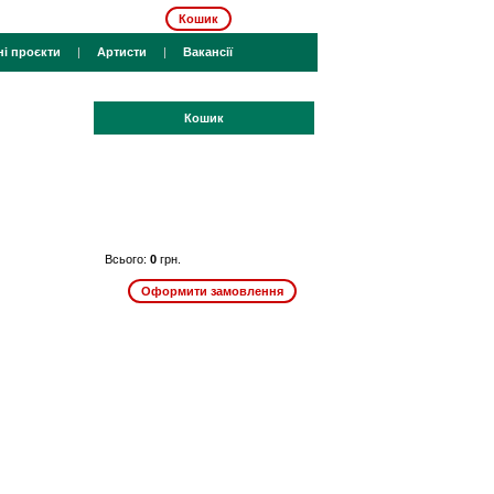
Кошик
ні проєкти
|
Артисти
|
Вакансії
Кошик
Всього:
0
грн.