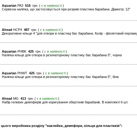
Aquarian
PA3
516
грн. (
є в наявності
)
Сервісна наліпка, що застосовується при розриві пластика барабана. Діаметр: 12"
Ahead
HCP4
487
грн. (
є в наявності
)
Декоративне кільце 4 "для отвори в пластиці бас барабана. Колір - фіолетовий перлам
Aquarian
PHBK
425
грн. (
є в наявності
)
Наліпка кільце для отвора в резонаторному пластику бас барабана 5", чорна
Aquarian
PHWT
425
грн. (
є в наявності
)
Наліпка кільце для отвора в резонаторному пластику бас барабана 5", біла
Ahead
MG
413
грн. (
є в наявності
)
Набір гелевих демпферів для коригування обертонів барабанів. В комплекті 6 шт.
и цього виробника розділу "наклейки, демпфери, кільця для пластиків":