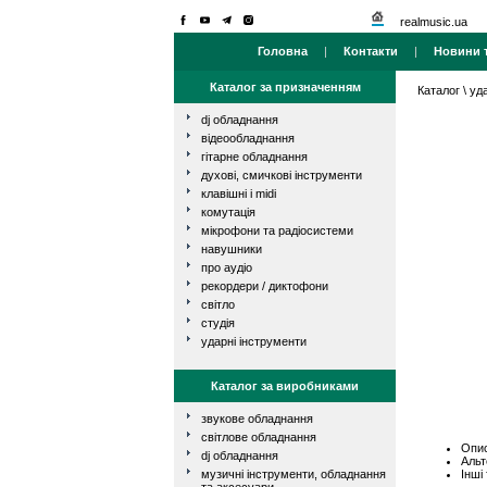
realmusic.ua
Головна
|
Контакти
|
Новини т
Каталог за призначенням
Каталог
\
уд
dj обладнання
відеообладнання
гітарне обладнання
духові, смичкові інструменти
клавішні і midi
комутація
мікрофони та радіосистеми
навушники
про аудіо
рекордери / диктофони
світло
студія
ударні інструменти
Каталог за виробниками
звукове обладнання
світлове обладнання
Опис
dj обладнання
Альт
Інші
музичні інструменти, обладнання