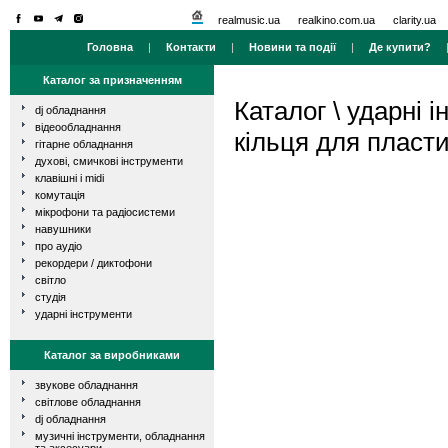
realmusic.ua
realkino.com.ua
clarity.ua
Головна
|
Контакти
|
Новини та події
|
Де купити?
Каталог за призначенням
Каталог
\
ударні і
dj обладнання
відеообладнання
кільця для пласти
гітарне обладнання
духові, смичкові інструменти
клавішні і midi
комутація
мікрофони та радіосистеми
навушники
про аудіо
рекордери / диктофони
світло
студія
ударні інструменти
Каталог за виробниками
звукове обладнання
світлове обладнання
dj обладнання
музичні інструменти, обладнання