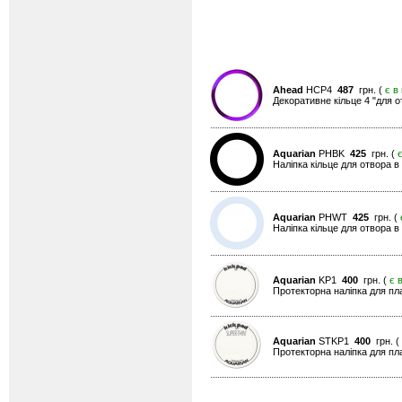
Ahead
HCP4
487
грн. (
є в
Декоративне кільце 4 "для о
Aquarian
PHBK
425
грн. (
Наліпка кільце для отвора 
Aquarian
PHWT
425
грн. (
Наліпка кільце для отвора в
Aquarian
KP1
400
грн. (
є 
Протекторна наліпка для пл
Aquarian
STKP1
400
грн. (
Протекторна наліпка для пл