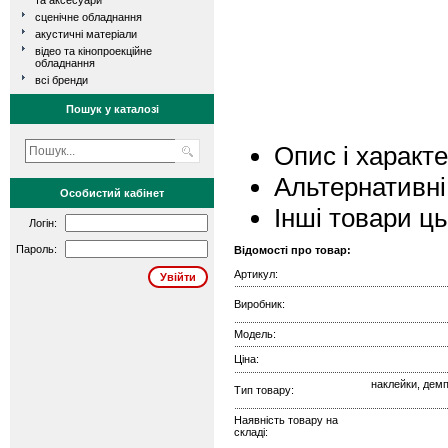
та аксесуари
сценічне обладнання
акустичні матеріали
відео та кінопроекційне
обладнання
всі бренди
Пошук у каталозі
Опис і характ
Альтернативні
Особистий кабінет
Інші товари ц
Логін:
Пароль:
Відомості про товар:
Артикул:
Виробник:
Модель:
Ціна:
наклейки, демп
Тип товару:
Наявність товару на
складі: