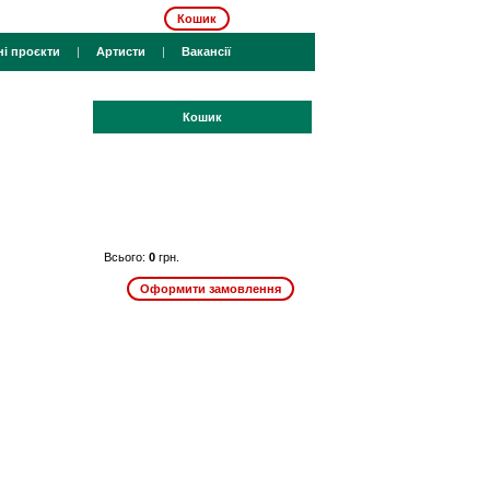
Кошик
ні проєкти
|
Артисти
|
Вакансії
Кошик
Всього:
0
грн.