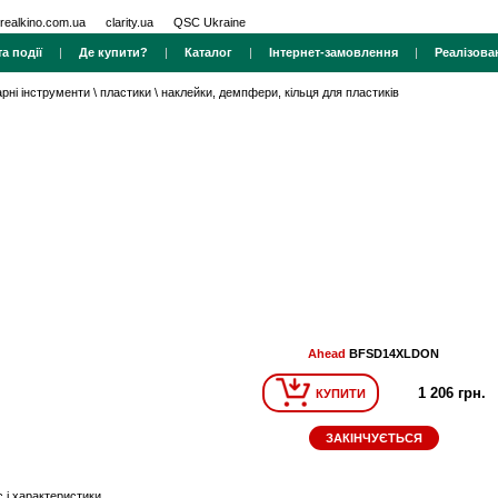
realkino.com.ua
clarity.ua
QSC Ukraine
а події
|
Де купити?
|
Каталог
|
Інтернет-замовлення
|
Реалізова
арні інструменти
\
пластики
\
наклейки, демпфери, кільця для пластиків
Ahead
BFSD14XLDON
1 206 грн.
КУПИТИ
ЗАКІНЧУЄТЬСЯ
 і характеристики