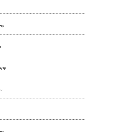
утр
р
мутр
тр
утр