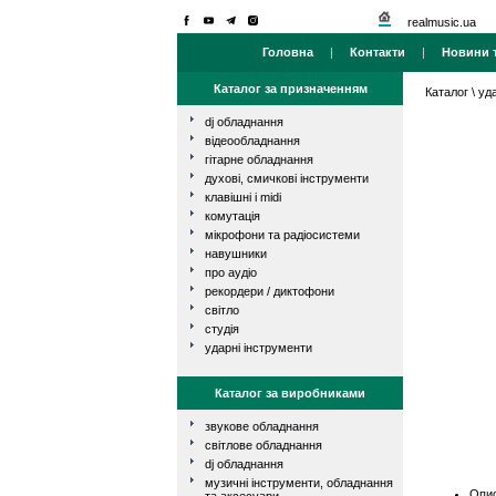
realmusic.ua
Головна
|
Контакти
|
Новини т
Каталог за призначенням
Каталог
\
уд
dj обладнання
відеообладнання
гітарне обладнання
духові, смичкові інструменти
клавішні і midi
комутація
мікрофони та радіосистеми
навушники
про аудіо
рекордери / диктофони
світло
студія
ударні інструменти
Каталог за виробниками
звукове обладнання
світлове обладнання
dj обладнання
музичні інструменти, обладнання
Опис