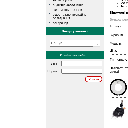
та аксесуари
Альт
сценічне обладнання
Інші
акустичні матеріали
Відомості 
відео та кінопроекційне
обладнання
Безкоштовн
всі бренди
Артикул:
Пошук у каталозі
Виробник:
Модель:
Ціна:
Особистий кабінет
Тип товару:
Логін:
Наявність т
Пароль:
складі: