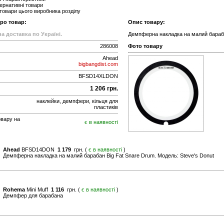
ернативні товари
 товари цього виробника розділу
про товар:
Опис товару:
а доставка по Україні.
Демпферна накладка на малий бараба
286008
Фото товару
Ahead
bigbangdist.com
BFSD14XLDON
1 206 грн.
наклейки, демпфери, кільця для
пластиків
овару на
є в наявності
Ahead
BFSD14DON
1 179
грн. (
є в наявності
)
Демпферна накладка на малий барабан Big Fat Snare Drum. Модель: Steve's Donut
Rohema
Mini Muff
1 116
грн. (
є в наявності
)
Демпфер для барабана