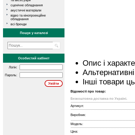
та аксесуари
сценічне обладнання
акустичні матеріали
відео та кінопроекційне
обладнання
всі бренди
Пошук у каталозі
Особистий кабінет
Опис і характ
Логін:
Альтернативні
Пароль:
Інші товари ц
Відомості про товар:
Безкоштовна доставка по Україні.
Артикул:
Виробник:
Модель:
Ціна: