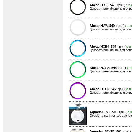
Ahead
HBL6
549
грн. (
є в 
Декоративне кільце для отво
Ahead
HW6
549
грн. (
є в 
Декоративне кільце для отвор
Ahead
HCB6
545
грн. (
є в
Декоративне кільце для отво
Ahead
HCG6
545
грн. (
є в
Декоративне кільце для отво
Ahead
HCP6
545
грн. (
є в
Декоративне кільце для отво
Aquarian
PA3
516
грн. (
є 
Сервісна наліпка, що застос
Aquarian
STKP2
501
грн. (