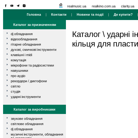
realmusic.ua
realkino.com.ua
clarity.ua
Головна
|
Контакти
|
Новини та події
|
Де купити?
Каталог за призначенням
Каталог
\
ударні і
dj обладнання
відеообладнання
кільця для пласти
гітарне обладнання
духові, смичкові інструменти
клавішні і midi
комутація
мікрофони та радіосистеми
навушники
про аудіо
рекордери / диктофони
світло
студія
ударні інструменти
Каталог за виробниками
звукове обладнання
світлове обладнання
dj обладнання
музичні інструменти, обладнання