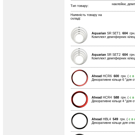
наклейки, демп
Тип товару:
Наявність товару на
складі:
Aquarian
SR SET1
604
грн.
Комплект демпферних кілець 
Aquarian
SR SET2
604
грн.
Комплект демпферних кілець 
Ahead
HCR6
600
грн. (
є в
Декоративне кільце 6 "для о
Ahead
HCR4
588
грн. (
є в
Декоративне кільце 4 "для о
Ahead
HBL4
549
грн. (
є в 
Декоративне кільце для отво