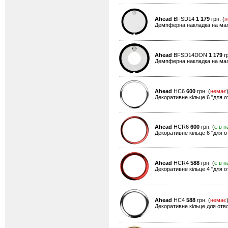
Ahead
BFSD14
1 179
грн. (
н
Демпферна накладка на мали
Ahead
BFSD14DON
1 179
гр
Демпферна накладка на мали
Ahead
HC6
600
грн. (
немає
Декоративне кільце 6 "для о
Ahead
HCR6
600
грн. (
є в н
Декоративне кільце 6 "для о
Ahead
HCR4
588
грн. (
є в н
Декоративне кільце 4 "для о
Ahead
HC4
588
грн. (
немає
Декоративне кільце для отвор