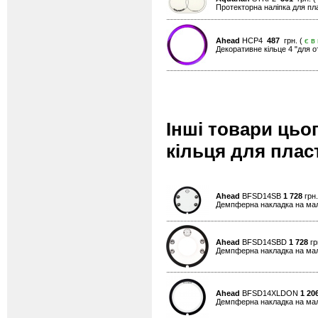
Протекторна наліпка для пла
Ahead
HCP4
487
грн. (
є в
Декоративне кільце 4 "для о
Інші товари цьо
кільця для пласт
Ahead
BFSD14SB
1 728
грн.
Демпферна накладка на мали
Ahead
BFSD14SBD
1 728
гр
Демпферна накладка на мали
Ahead
BFSD14XLDON
1 20
Демпферна накладка на мал