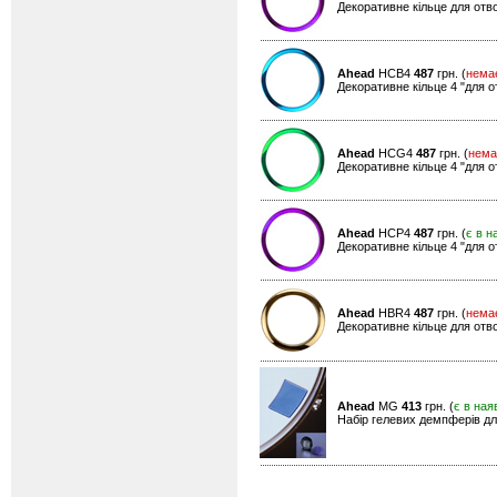
Декоративне кільце для отво
Ahead
HCB4
487
грн. (
нема
Декоративне кільце 4 "для о
Ahead
HCG4
487
грн. (
нема
Декоративне кільце 4 "для о
Ahead
HCP4
487
грн. (
є в н
Декоративне кільце 4 "для о
Ahead
HBR4
487
грн. (
нема
Декоративне кільце для отво
Ahead
MG
413
грн. (
є в ная
Набір гелевих демпферів для