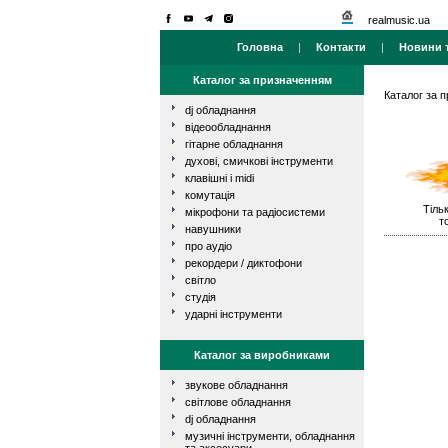
realmusic.ua
Головна
|
Контакти
|
Новини т
Каталог за призначенням
Каталог за 
dj обладнання
відеообладнання
гітарне обладнання
духові, смичкові інструменти
клавішні і midi
комутація
Тільк
мікрофони та радіосистеми
т
навушники
про аудіо
рекордери / диктофони
світло
студія
ударні інструменти
Каталог за виробниками
звукове обладнання
світлове обладнання
dj обладнання
музичні інструменти, обладнання