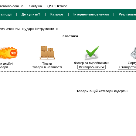
realkino.com.ua
clarity.ua
QSC Ukraine
а події
|
Де купити?
|
Каталог
|
Інтернет-замовлення
|
Реалізова
призначенням
->
ударні інструменти
->
пластики
Фільтр за виробниками
Сорт
и акційні
Тільки
овари
товари в наявності
Товари в цій категорії відсутні