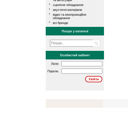
та аксесуари
сценічне обладнання
акустичні матеріали
відео та кінопроекційне
обладнання
всі бренди
Пошук у каталозі
Особистий кабінет
Логін:
Пароль: