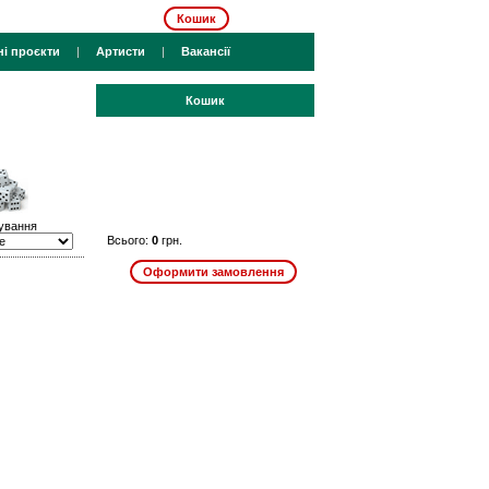
Кошик
ні проєкти
|
Артисти
|
Вакансії
Кошик
ування
Всього:
0
грн.