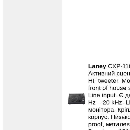
Laney
CXP-1
Активний сцен
HF tweeter. Мо
front of house
Line input. Є
Hz – 20 kHz. L
монітора. Кріп
корпус. Низьк
proof, металев