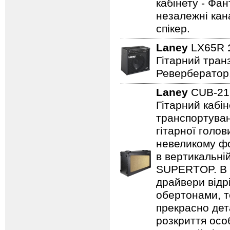
кабінету - Фа
незалежні кан
спікер.
Laney
LX65R
Гітарний транз
Ревербератор
Laney
CUB-2
Гітарний кабін
транспортуван
гітарної голов
невеликому фо
в вертикальні
SUPERTOP. В о
драйвери відр
обертонами, т
прекрасно дет
розкриття осо