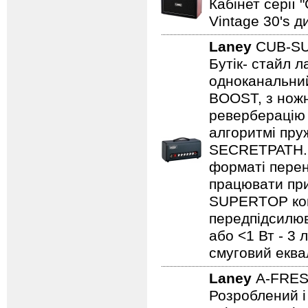
Кабінет серії 
Vintage 30's д
Laney
CUB-S
Бутік- стайл
одноканальний
BOOST, з нож
реверберацію 
алгоритмі пру
SECRETPATH. 
форматі перен
працювати при
SUPERTOP ком
передпідсилюва
або <1 Вт - 3 
смуговий еква
Laney
A-FRE
Розроблений і