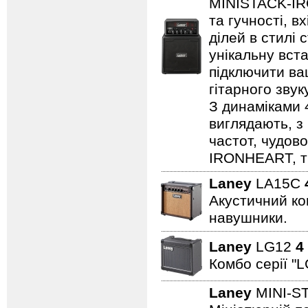
MINISTACK-IRO
та гучності, в
ділей в стилі 
унікальну вста
підключити ва
гітарного зву
З динаміками 
виглядають, з 
частот, чудово
IRONHEART, ті
Laney
LA15C
Акустичний ком
навушники.
Laney
LG12
4
Комбо серії "L
Laney
MINI-S