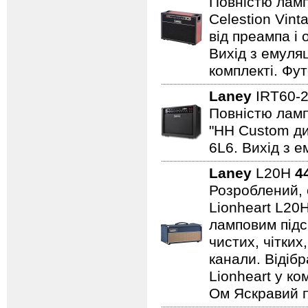
Повністю лампо
Celestion Vin
від преампа і 
Вихід з емуляц
комплекті. Фут
Laney
IRT60-
Повністю лампо
"HH Custom ди
6L6. Вихід з е
Laney
L20H
4
Розроблений, 
Lionheart L20
ламповим підс
чистих, чітких
канали. Відіб
Lionheart у ко
Ом Яскравий п