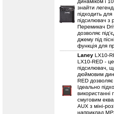
динаміком і 1
знайти легенд
підходить для
підсилювач з 
Перемикач Dri
дозволяє під’
джему під пісн
функція для пр
Laney
LX10-
LX10-RED - це
підсилювач, щ
дюймовим дина
RED дозволяє 
Ідеально підх
використанні 
смуговим еква
AUX з міні-роз
наприклад MP3/