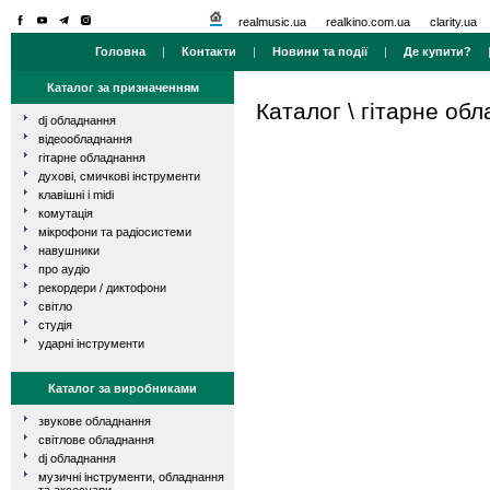
realmusic.ua
realkino.com.ua
clarity.ua
Головна
|
Контакти
|
Новини та події
|
Де купити?
Каталог за призначенням
Каталог
\
гітарне об
dj обладнання
відеообладнання
гітарне обладнання
духові, смичкові інструменти
клавішні і midi
комутація
мікрофони та радіосистеми
навушники
про аудіо
рекордери / диктофони
світло
студія
ударні інструменти
Каталог за виробниками
звукове обладнання
світлове обладнання
dj обладнання
музичні інструменти, обладнання