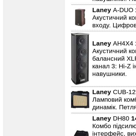
Laney
A-DUO
Акустичний ко
входу. Цифров
Laney
AH4X4
Акустичний ком
балансний XLR 
канал 3: Hi-Z 
навушники.
Laney
CUB-1
Ламповий комбо
динамік. Петля
Laney
DH80
1
Комбо підсилю
інтерфейс, вих