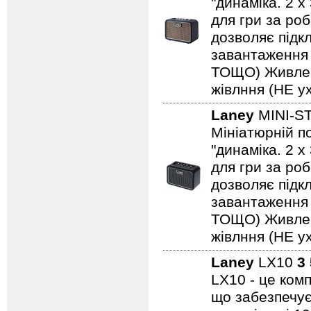
"динаміка. 2 
для гри за роб
дозволяє підкл
завантаження н
ТОЩО) Живленн
жівлння (НЕ ух
Laney
MINI-S
Мініатюрній по
"динаміка. 2 
для гри за роб
дозволяє підкл
завантаження н
ТОЩО) Живленн
жівлння (НЕ ух
Laney
LX10
3
LX10 - це ком
що забезпечує