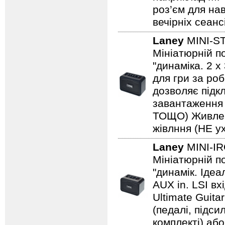
роз’єм для на
вечірніх сеанс
Laney
MINI-S
Мініатюрній по
"динаміка. 2 
для гри за роб
дозволяє підкл
завантаження н
ТОЩО) Живленн
жівлння (НЕ ух
Laney
MINI-I
Мініатюрній по
"динамік. Іде
AUX in. LSI вх
Ultimate Guita
(педалі, підс
комплекті) або