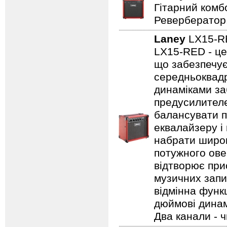
Гітарний комбо
Ревербератор
Laney
LX15-
LX15-RED - це
що забезпечує
середньоквадр
динаміками за
предусилителе
балансувати п
еквалайзеру і
набрати широк
потужного ове
відтворює прис
музичних запис
відмінна функц
дюймові динамі
Два канали - 