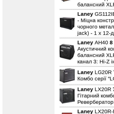
балансний XL
Laney
GS112
- Міцна констр
чорного металу
jack) - 1 x 1
Laney
AH40
8
Акустичний ком
балансний XLR 
канал 3: Hi-Z 
Laney
LG20R
Комбо серії "L
Laney
LX20R
Гітарний комбо
Ревербератор
Laney
LX20R