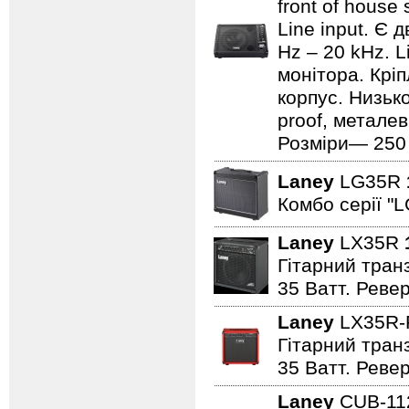
front of house
Line input. Є
Hz – 20 kHz. L
монітора. Кріп
корпус. Низьк
proof, металев
Розміри— 250 ×
Laney
LG35R
Комбо серії "L
Laney
LX35R
Гітарний транз
35 Ватт. Реве
Laney
LX35R
Гітарний транз
35 Ватт. Реве
Laney
CUB-1