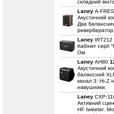
складний вінт
Laney
A-FRE
Акустичний ко
Два балансних
ревербератор,
Laney
IRT212
Кабінет серії 
Ом.
Laney
AH80
1
Акустичний ком
балансний XLR 
канал 3: Hi-Z 
навушники.
Laney
CXP-1
Активний сцен
HF tweeter. Мо