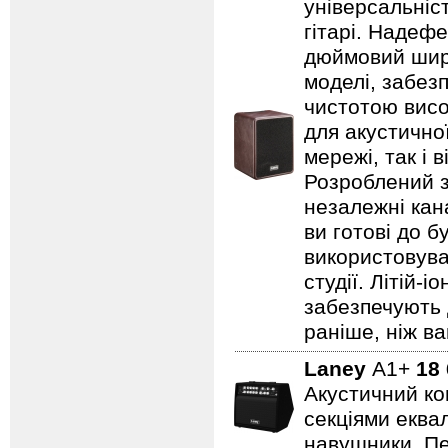
універсальніст
гітарі. Надеф
дюймовий широ
моделі, забезп
чистотою висо
для акустично
мережі, так і 
Розроблений з
незалежні кан
ви готові до б
використовува
студії. Літій-
забезпечують 
раніше, ніж ва
Laney
A1+
18
Акустичний ко
секціями еквал
навушники. Пе