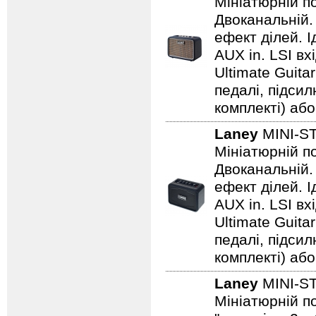
Мініатюрній по
Двоканальній. 
ефект ділей. 
AUX in. LSI вх
Ultimate Guita
педалі, підси
комплекті) або
Laney
MINI-S
Мініатюрній по
Двоканальній. 
ефект ділей. 
AUX in. LSI вх
Ultimate Guita
педалі, підси
комплекті) або
Laney
MINI-S
Мініатюрній по