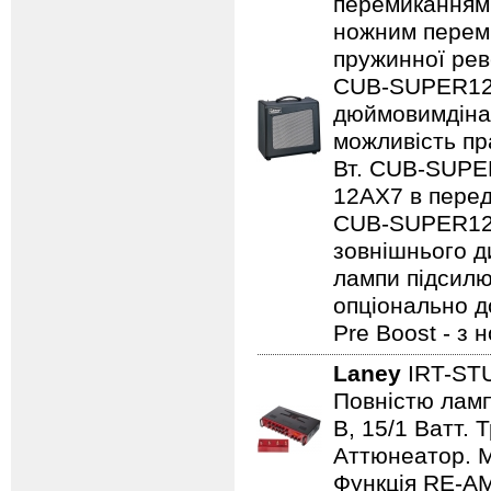
перемиканням
ножним переми
пружинної рев
CUB-SUPER12,
дюймовимдінам
можливість пр
Вт. CUB-SUPE
12AX7 в перед
CUB-SUPER12 
зовнішнього ди
лампи підсилю
опціонально д
Pre Boost - з
Laney
IRT-ST
Повністю лампо
B, 15/1 Ватт. 
Аттюнеатор. M
Функція RE-AM