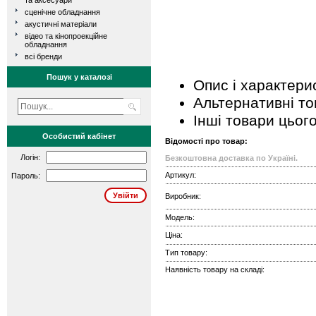
та аксесуари
сценічне обладнання
акустичні матеріали
відео та кінопроекційне
обладнання
всі бренди
Пошук у каталозі
Опис і характери
Альтернативні т
Інші товари цьог
Особистий кабінет
Відомості про товар:
Логін:
Безкоштовна доставка по Україні.
Артикул:
Пароль:
Виробник:
Модель:
Ціна:
Тип товару:
Наявність товару на складі: