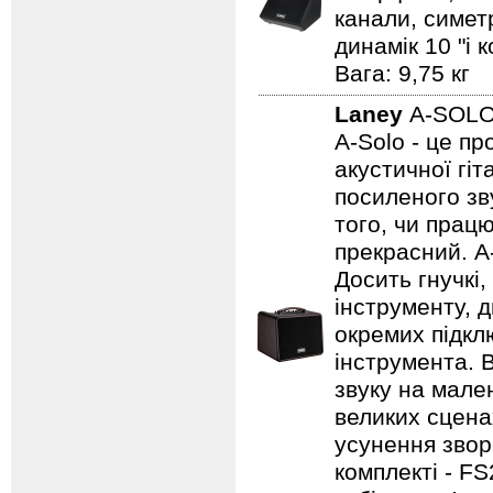
канали, симет
динамік 10 "і 
Вага: 9,75 кг
Laney
A-SOL
A-Solo - це п
акустичної гі
посиленого зву
того, чи працю
прекрасний. A
Досить гнучкі
інструменту, д
окремих підклю
інструмента. 
звуку на мале
великих сцена
усунення зворо
комплекті - FS