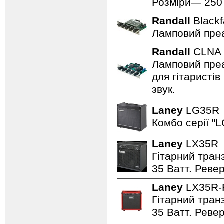
Розміри— 250 ×
Randall
Black
Ламповий преа
Randall
CLN
Ламповий преа
для гітаристів
звук.
Laney
LG35
Комбо серії "L
Laney
LX35
Гітарний транз
35 Ватт. Реве
Laney
LX35R
Гітарний транз
35 Ватт. Реве