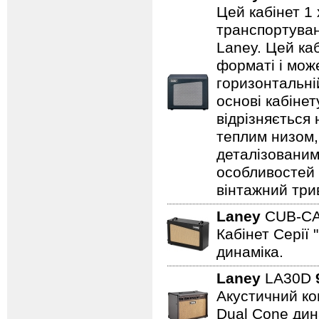
Цей кабінет 1 
транспортуванн
Laney. Цей ка
форматі і може
горизонтальні
основі кабіне
відрізняється
теплим низом,
деталізованим
особливостей
вінтажний три
Laney
CUB-C
Кабінет Серії 
динаміка.
Laney
LA30D
Акустичний ком
Dual Cone дина