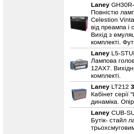
Laney
GH30R-
Повністю лампо
Celestion Vin
від преампа і 
Вихід з емуляц
комплекті. Фут
Laney
L5-STU
Лампова голова
12AX7. Вихідни
комплекті.
Laney
LT212
3
Кабінет серії 
динаміка. Опір
Laney
CUB-S
Бутік- стайл 
трьохсмуговим