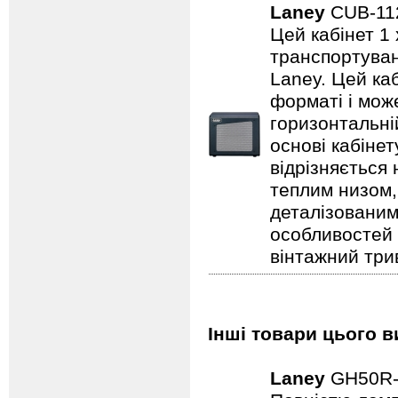
Laney
CUB-1
Цей кабінет 1 
транспортуванн
Laney. Цей ка
форматі і може
горизонтальні
основі кабіне
відрізняється
теплим низом,
деталізованим
особливостей
вінтажний три
Інші товари цього в
Laney
GH50R