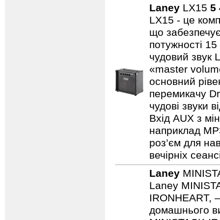
Laney
LX15
5
LX15 - це ком
що забезпечує
потужності 15
чудовий звук 
«master volum
основний ріве
перемикачу Dr
чудові звуки в
Вхід AUX з мін
наприклад MP3/
роз’єм для на
вечірніх сеанс
Laney
MINIST
Laney MINISTA
IRONHEART, — 
домашнього ви