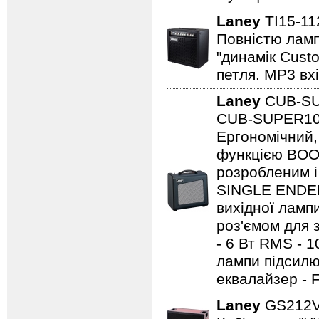
Laney
TI15-1
Повністю ламп
"динамік Cust
петля. MP3 вхі
Laney
CUB-S
CUB-SUPER10 -
Ергономічний,
функцією BOO
розробленим і
SINGLE ENDED 
вихідної ламп
роз'ємом для з
- 6 Вт RMS - 
лампи підсилю
еквалайзер - 
Laney
GS212