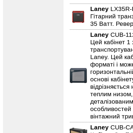
Laney
LX35R
Гітарний транз
35 Ватт. Реве
Laney
CUB-1
Цей кабінет 1 
транспортуванн
Laney. Цей ка
форматі і може
горизонтальні
основі кабіне
відрізняється
теплим низом,
деталізованим
особливостей
вінтажний три
Laney
CUB-C