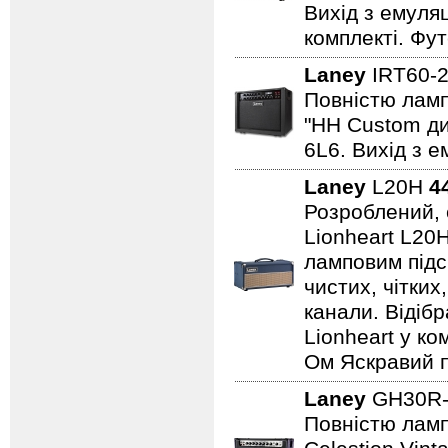
Вихід з емуляц
комплекті. Фут
Laney
IRT60-
Повністю лампо
"HH Custom ди
6L6. Вихід з е
Laney
L20H
4
Розроблений, 
Lionheart L20
ламповим підс
чистих, чітких
канали. Відіб
Lionheart у ко
Ом Яскравий п
Laney
GH30R-
Повністю лампо