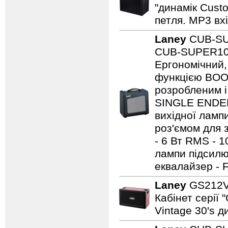
"динамік Cust
петля. MP3 вхі
Laney
CUB-S
CUB-SUPER10 -
Ергономічний,
функцією BOO
розробленим і
SINGLE ENDED 
вихідної ламп
роз'ємом для з
- 6 Вт RMS - 
лампи підсилю
еквалайзер - 
Laney
GS212
Кабінет серії 
Vintage 30's д