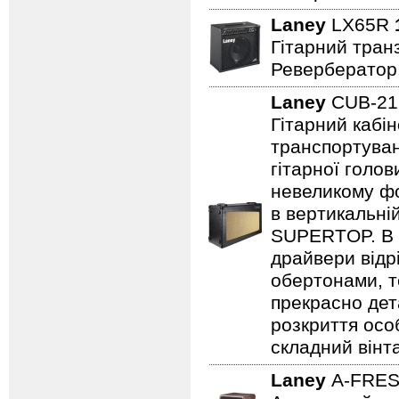
Laney
LX65R
Гітарний транз
Ревербератор
Laney
CUB-2
Гітарний кабін
транспортуван
гітарної голов
невеликому фо
в вертикальні
SUPERTOP. В о
драйвери відр
обертонами, т
прекрасно дет
розкриття осо
складний вінт
Laney
A-FRE