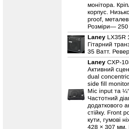
монітора. Кріп
корпус. Низьк
proof, металев
Розміри— 250 ×
Laney
LX35R
Гітарний транз
35 Ватт. Реве
Laney
CXP-1
Активний сцен
dual concentri
side fill moni
Mic input та ¼
Частотний діап
додаткового а
стійку. Front 
кути, гумові н
428 × 307 мм. 