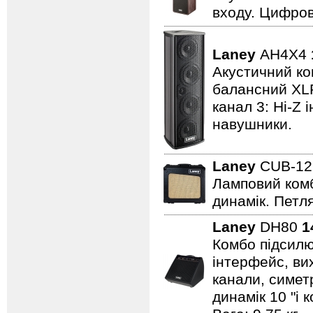
входу. Цифров
Laney
AH4X4
Акустичний ком
балансний XLR 
канал 3: Hi-Z 
навушники.
Laney
CUB-1
Ламповий комбо
динамік. Петля
Laney
DH80
1
Комбо підсилю
інтерфейс, вих
канали, симет
динамік 10 "і 