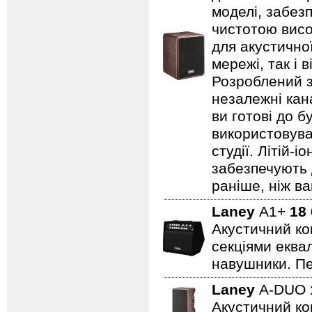
моделі, забезп
чистотою висо
для акустично
мережі, так і 
Розроблений з
незалежні кан
ви готові до б
використовува
студії. Літій-
забезпечують 
раніше, ніж ва
Laney
A1+
18
Акустичний ко
секціями еквал
навушники. Пе
Laney
A-DUO
Акустичний ко