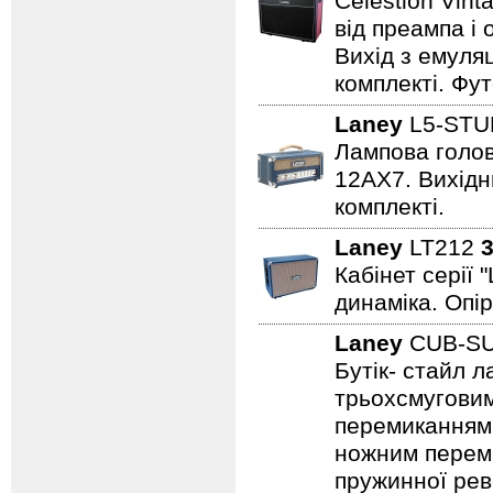
Celestion Vin
від преампа і 
Вихід з емуляц
комплекті. Фут
Laney
L5-STU
Лампова голова
12AX7. Вихідни
комплекті.
Laney
LT212
3
Кабінет серії 
динаміка. Опір
Laney
CUB-S
Бутік- стайл 
трьохсмуговим
перемиканням
ножним переми
пружинної рев