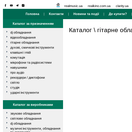
realmusic.ua
realkino.com.ua
clarity.ua
Головна
|
Контакти
|
Новини та події
|
Де купити?
Каталог за призначенням
Каталог
\
гітарне об
dj обладнання
відеообладнання
гітарне обладнання
духові, смичкові інструменти
клавішні і midi
комутація
мікрофони та радіосистеми
навушники
про аудіо
рекордери / диктофони
світло
студія
ударні інструменти
Каталог за виробниками
звукове обладнання
світлове обладнання
dj обладнання
музичні інструменти, обладнання