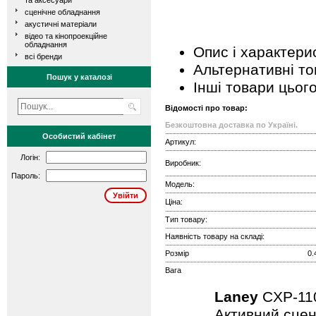
та аксесуари
сценічне обладнання
акустичні матеріали
відео та кінопроекційне
обладнання
Опис і характери
всі бренди
Альтернативні т
Пошук у каталозі
Інші товари цьог
Відомості про товар:
Безкоштовна доставка по Україні.
Особистий кабінет
Артикул:
Логін:
Виробник:
Пароль:
Модель:
Ціна:
Тип товару:
Наявність товару на складі:
Розмір
0.
Вага
Laney
CXP-1
Активний сцен