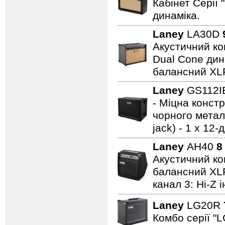
Кабінет Серії 
динаміка.
Laney
LA30D
Акустичний ком
Dual Cone дина
балансний XL
Laney
GS112
- Міцна констр
чорного металу
jack) - 1 x 1
Laney
AH40
8
Акустичний ком
балансний XLR 
канал 3: Hi-Z 
Laney
LG20R
Комбо серії "L