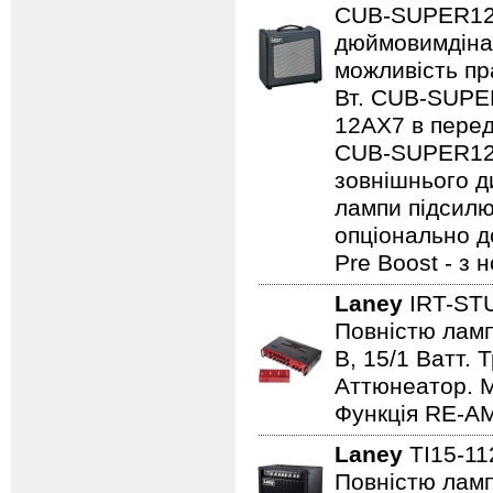
CUB-SUPER12,
дюймовимдінам
можливість пр
Вт. CUB-SUPE
12AX7 в перед
CUB-SUPER12 
зовнішнього ди
лампи підсилю
опціонально д
Pre Boost - з
Laney
IRT-ST
Повністю лампо
B, 15/1 Ватт. 
Аттюнеатор. M
Функція RE-AM
Laney
TI15-1
Повністю ламп