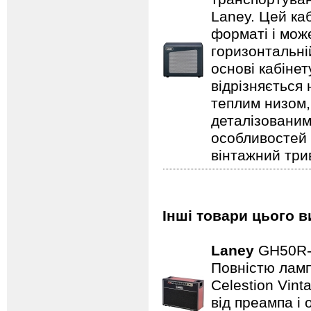
Laney. Цей ка
форматі і може
горизонтальні
основі кабіне
відрізняється
теплим низом,
деталізованим
особливостей
вінтажний три
Інші товари цього в
Laney
GH50R
Повністю лампо
Celestion Vin
від преампа і 