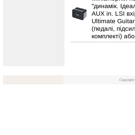
"динамік. Іде
AUX in. LSI вх
Ultimate Guita
(педалі, підс
комплекті) або
Copyright