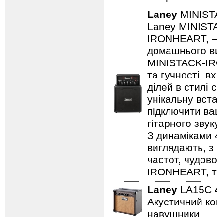
Laney
MINIST
Laney MINISTA
IRONHEART, — 
домашнього ви
MINISTACK-IRO
та гучності, в
ділей в стилі 
унікальну вста
підключити ва
гітарного зву
З динаміками 
виглядають, з 
частот, чудово
IRONHEART, ті
Laney
LA15C
Акустичний ком
навушники.