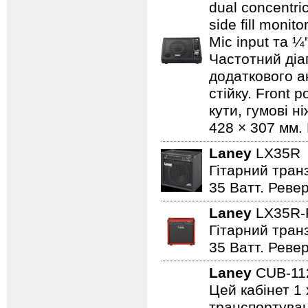
dual concentri
side fill moni
Mic input та ¼
Частотний діап
додаткового а
стійку. Front 
кути, гумові н
428 × 307 мм. 
Laney
LX35
Гітарний транз
35 Ватт. Реве
Laney
LX35R
Гітарний транз
35 Ватт. Реве
Laney
CUB-1
Цей кабінет 1 
транспортуванн