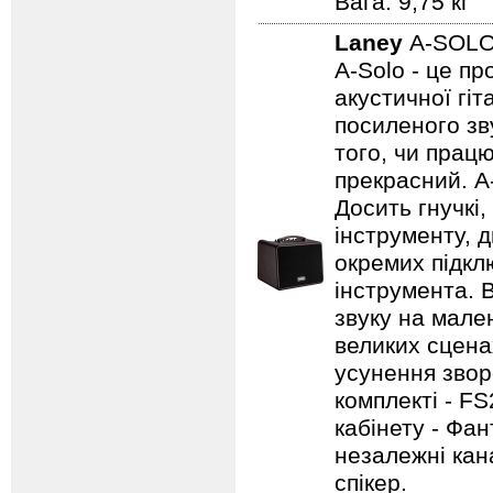
Вага: 9,75 кг
Laney
A-SOL
A-Solo - це п
акустичної гі
посиленого зву
того, чи працю
прекрасний. A
Досить гнучкі
інструменту, д
окремих підклю
інструмента. 
звуку на мале
великих сцена
усунення зворо
комплекті - FS
кабінету - Фа
незалежні кан
спікер.