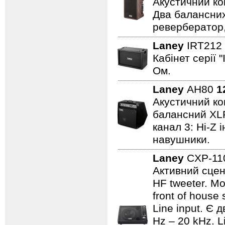
Акустичний ко
Два балансних
ревербератор,
Laney
IRT212
Кабінет серії 
Ом.
Laney
AH80
1
Акустичний ком
балансний XLR 
канал 3: Hi-Z 
навушники.
Laney
CXP-1
Активний сцен
HF tweeter. Мо
front of house
Line input. Є
Hz – 20 kHz. L