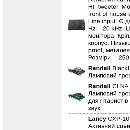
HF tweeter. Мо
front of house
Line input. Є
Hz – 20 kHz. L
монітора. Кріп
корпус. Низьк
proof, металев
Розміри— 250 ×
Randall
Black
Ламповий преа
Randall
CLN
Ламповий преа
для гітаристів
звук.
Laney
CXP-1
Активний сцен