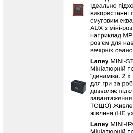
Ідеально підх
використанні 
смуговим еква
AUX з міні-роз
наприклад MP3/
роз’єм для на
вечірніх сеанс
Laney
MINI-S
Мініатюрній по
"динаміка. 2 
для гри за роб
дозволяє підкл
завантаження н
ТОЩО) Живленн
жівлння (НЕ ух
Laney
MINI-I
Мініатюрній по