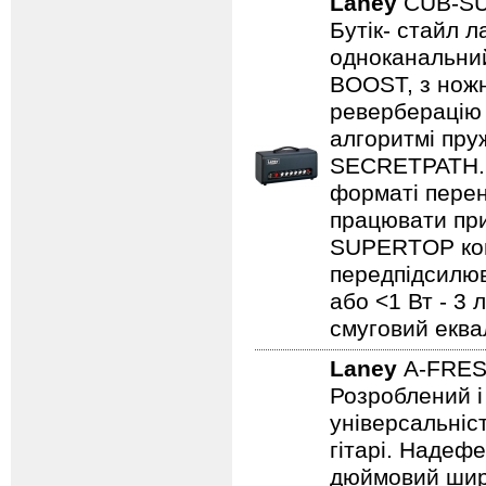
Laney
CUB-S
Бутік- стайл
одноканальний
BOOST, з нож
реверберацію 
алгоритмі пру
SECRETPATH. 
форматі перен
працювати при
SUPERTOP ком
передпідсилюва
або <1 Вт - 3 
смуговий еква
Laney
A-FRE
Розроблений і
універсальніст
гітарі. Надеф
дюймовий широ