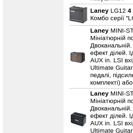
Laney
LG12
4
Комбо серії "L
Laney
MINI-S
Мініатюрній по
Двоканальній. 
ефект ділей. 
AUX in. LSI вх
Ultimate Guita
педалі, підси
комплекті) або
Laney
MINI-S
Мініатюрній по
Двоканальній. 
ефект ділей. 
AUX in. LSI вх
Ultimate Guita