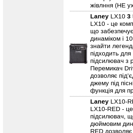
жівлння (НЕ ух
Laney
LX10
3
LX10 - це ком
що забезпечує
динаміком і 1
знайти легенд
підходить для
підсилювач з 
Перемикач Dri
дозволяє під’
джему під пісн
функція для пр
Laney
LX10-
LX10-RED - це
підсилювач, щ
дюймовим дина
RED дозволяє 