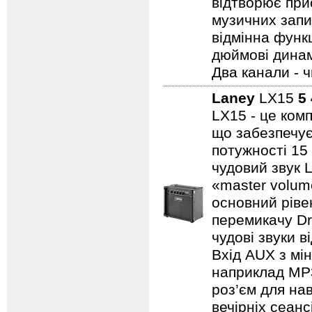
відтворює прис
музичних запис
відмінна функц
дюймові динамі
Два канали - 
Laney
LX15
5
LX15 - це ком
що забезпечує
потужності 15
чудовий звук 
«master volum
основний ріве
перемикачу Dr
чудові звуки в
Вхід AUX з мін
наприклад MP3/
роз’єм для на
вечірніх сеанс