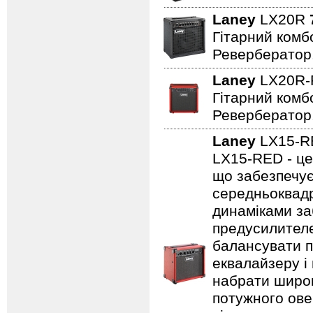
Laney
LX20R
Гітарний комбо
Ревербератор
Laney
LX20R
Гітарний комбо
Ревербератор
Laney
LX15-
LX15-RED - це
що забезпечує
середньоквадр
динаміками за
предусилителе
балансувати п
еквалайзеру і
набрати широк
потужного ове