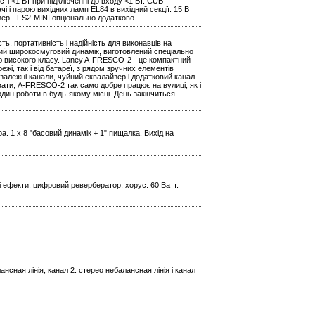
і <1 Вт при підключенні до входу <1 Вт. CUB-
парою вихідних ламп EL84 в вихідний секції. 15 Вт
зер - FS2-MINI опціонально додатково
, портативність і надійність для виконавців на
вий широкосмуговий динамік, виготовлений спеціально
ою високого класу. Laney A-FRESCO-2 - це компактний
жі, так і від батареї, з рядом зручних елементів
езалежні канали, чуйний еквалайзер і додатковий канал
вати, A-FRESCO-2 так само добре працює на вулиці, як і
один роботи в будь-якому місці. День закінчиться
. 1 x 8 "басовий динамік + 1" пищалка. Вихід на
і ефекти: цифровий ревербератор, хорус. 60 Ватт.
ансная лінія, канал 2: стерео небалансная лінія і канал