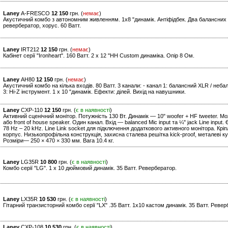
Laney
A-FRESCO
12 150
грн. (
немає
)
Акустичний комбо з автономним живленням. 1х8 "динамік. Антіфідбек. Два балансних
ревербератор, хорус. 60 Ватт.
Laney
IRT212
12 150
грн. (
немає
)
Кабінет серії "Ironheart". 160 Ватт. 2 x 12 "HH Custom динаміка. Опір 8 Ом.
Laney
AH80
12 150
грн. (
немає
)
Акустичний комбо на кілька входів. 80 Ватт. 3 канали: - канал 1: балансний XLR / небал
3: Hi-Z інструмент. 1 x 10 "динамік. Ефекти: ділей. Вихід на навушники.
Laney
CXP-110
12 150
грн. (
є в наявності
)
Активний сценічний монітор. Потужність 130 Вт. Динамік — 10" woofer + HF tweeter. Може
або front of house speaker. Один канал. Вхід — balanced Mic input та ¼" jack Line inpu
78 Hz – 20 kHz. Line Link socket для підключення додаткового активного монітора. Кріп
корпус. Низькопрофільна конструкція, захисна сталева решітка kick-proof, металеві кут
Розміри— 250 × 470 × 330 мм. Вага 10.4 кг.
Laney
LG35R
10 800
грн. (
є в наявності
)
Комбо серії "LG". 1 x 10 дюймовий динамік. 35 Ватт. Ревербератор.
Laney
LX35R
10 530
грн. (
є в наявності
)
Гітарний транзисторний комбо серії "LХ" .35 Ватт. 1х10 кастом динамік. 35 Ватт. Ревер
Laney
CXP-108
10 530
грн. (
є в наявності
)