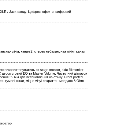
 XLR / Jack входу. Цифрові ефекти: цифровий
ансная лінія, канал 2: стерео небалансная лінія і канал
 використовуватись як stage monitor, side fill monitor
t. Є двосмуговий EQ та Master Volume. Частотний діапазон
лення 35 мм для встановлення на стійку. Front ported
и, гумові ніжки, міцне vinyl покриття. Імпеданс 8 Ohm.
бератор.