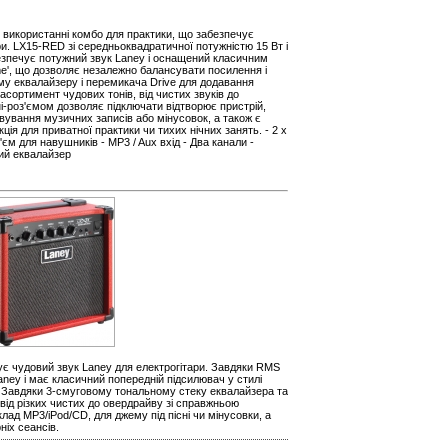
 використанні комбо для практики, що забезпечує
ри. LX15-RED зі середньоквадратичної потужністю 15 Вт і
зпечує потужний звук Laney і оснащений класичним
me', що дозволяє незалежно балансувати посилення і
му еквалайзеру і перемикача Drive для додавання
сортимент чудових тонів, від чистих звуків до
і-роз'ємом дозволяє підключати відтворює пристрій,
овування музичних записів або мінусовок, а також є
ція для приватної практики чи тихих нічних занять. - 2 x
єм для навушників - MP3 / Aux вхід - Два канали -
вий еквалайзер
ує чудовий звук Laney для електрогітари. Завдяки RMS
ney і має класичний попередній підсилювач у стилі
. Завдяки 3-смуговому тональному стеку еквалайзера та
від різких чистих до овердрайву зі справжньою
клад MP3/iPod/CD, для джему під пісні чи мінусовки, а
ніх сеансів.