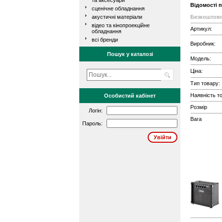
та аксесуари
Відомості 
сценічне обладнання
акустичні матеріали
Безкоштовн
відео та кінопроекційне
Артикул:
обладнання
всі бренди
Виробник:
Пошук у каталозі
Модель:
Ціна:
Тип товару:
Наявність то
Особистий кабінет
Розмір
Логін:
Вага
Пароль: