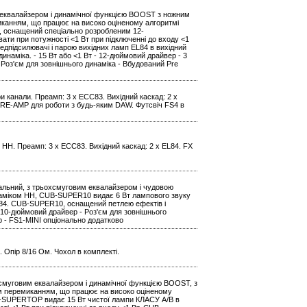
 еквалайзером і динамічної функцією BOOST з ножним
анням, що працює на високо оціненому алгоритмі
, оснащений спеціально розробленим 12-
ти при потужності <1 Вт при підключенні до входу <1
підсилювачі і парою вихідних ламп EL84 в вихідний
наміка. - 15 Вт або <1 Вт - 12-дюймовий драйвер - 3
 Роз'єм для зовнішнього динаміка - Вбудований Pre
Три канали. Преамп: 3 x ECC83. Вихідний каскад: 2 x
я RE-AMP для роботи з будь-яким DAW. Футсвіч FS4 в
 HH. Преамп: 3 x ECC83. Вихідний каскад: 2 x EL84. FX
альний, з трьохсмуговим еквалайзером і чудовою
аміком HH, CUB-SUPER10 видає 6 Вт лампового звуку
L84. CUB-SUPER10, оснащений петлею ефектів і
 - 10-дюймовий драйвер - Роз'єм для зовнішнього
р - FS1-MINI опціонально додатково
а. Опір 8/16 Ом. Чохол в комплекті.
смуговим еквалайзером і динамічної функцією BOOST, з
 перемиканням, що працює на високо оціненому
B-SUPERTOP видає 15 Вт чистої лампи КЛАСУ A/B в