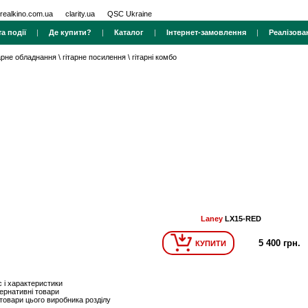
realkino.com.ua
clarity.ua
QSC Ukraine
а події
|
Де купити?
|
Каталог
|
Інтернет-замовлення
|
Реалізова
тарне обладнання
\
гітарне посилення
\
гітарні комбо
Laney
LX15-RED
5 400 грн.
КУПИТИ
 і характеристики
ернативні товари
 товари цього виробника розділу