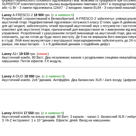
форматі переносного головного підсилювача і має можливість працювати при потужност
SUPERTOP комплектуватися трьома выдыбраними лампами 12AX7 в передпідсилювачі і 
або <1 Вт - 3 лампи підсилювача 12AX7 - 2 вихідних лампи EL84 - 3-смуговий еквалай
Laney
A-FRESCO-2
18 900
грн. (
є в наявності
)
Розроблений і спроектований в Великобританії, A-FRESCO-2 забезпечує універсальність
акустичній гітарі. Надефективний підсилювач потужності класу D плюс один 8-дюймо
для цієї моделі, забезпечують чіткий прозорий акустичний звук з потужністю і чистот
комплект для акустичної гітари, призначений для використання як з живленням від мере
управління. Розроблений з урахуванням потреб виконавців на акустичній гітарі, два н
означають, що ви готові до будь-якого виступу. Де б ви не вирішили його використову
в студії. Літій-іонні акумулятори з внутрішньої перезарядженням забезпечують до 24 г
раніше, ніж ваші батареї. - 1 x 8-дюймовий динамік з подвійним дифуз
Laney
A1+
18 630
грн. (
немає
)
Акустичний комбо. 80 Ватт. Два незалежних канали з роздільними секціями еквалайзера
навушники. Петля ефектів. FX модуль.
Laney
A-DUO
18 090
грн. (
є в наявності
)
Акустичний комбо. 2х8 "динамік. Антіфідбек. Два балансних XLR / Jack входу. Цифров
Laney
AH4X4
17 550
грн. (
є в наявності
)
Акустичний комбо на кілька входів. 80 Ватт. 3 канали: - канал 1: балансний XLR / небал
3: Hi-Z інструмент. 1 x 10 "динамік. Ефекти: ділей. Вихід на навушники.