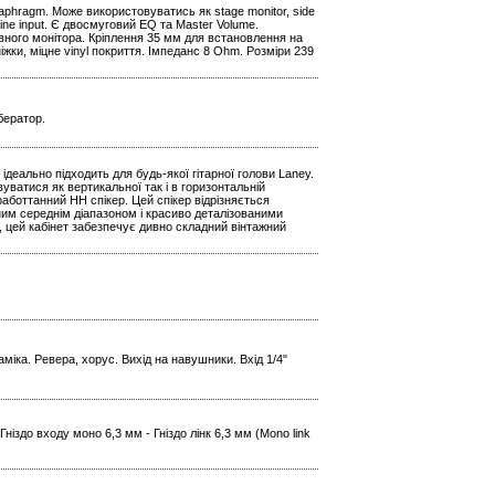
iaphragm. Може використовуватись як stage monitor, side
k Line input. Є двосмуговий EQ та Master Volume.
ивного монітора. Кріплення 35 мм для встановлення на
ніжки, міцне vinyl покриття. Імпеданс 8 Ohm. Розміри 239
бератор.
 ідеально підходить для будь-якої гітарної голови Laney.
уватися як вертикальної так і в горизонтальній
аботтанний HH спікер. Цей спікер відрізняється
им середнім діапазоном і красиво деталізованими
цей кабінет забезпечує дивно складний вінтажний
міка. Ревера, хорус. Вихід на навушники. Вхід 1/4"
ніздо входу моно 6,3 мм - Гніздо лінк 6,3 мм (Mono link