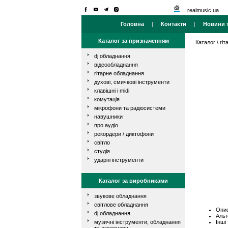
realmusic.ua
Головна
|
Контакти
|
Новини т
Каталог за призначенням
Каталог
\
гі
dj обладнання
відеообладнання
гітарне обладнання
духові, смичкові інструменти
клавішні і midi
комутація
мікрофони та радіосистеми
навушники
про аудіо
рекордери / диктофони
світло
студія
ударні інструменти
Каталог за виробниками
звукове обладнання
світлове обладнання
Опис
dj обладнання
Альт
Інші
музичні інструменти, обладнання