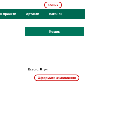
Кошик
ні проєкти
|
Артисти
|
Вакансії
Кошик
Всього:
0
грн.