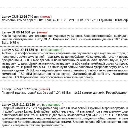
Laney
CUB-12
16 740
грн. (
немає
)
Ламповий комбо серії "CUB". Клас А / В. 15/1 Ватт. 8 Ом. 1 x 12 "HH динамік. Петля еф
Laney
DH80
14 580
грн. (
немає
)
Комбо підсилювач для електронних ударних установок. Bluetooth інтерфейс, вихід для 
канали, симетричний DI вхід XLR. Потужність: 80w Низькочастотний динамік 10 "і коак
Вага: 9,75 кг
Laney
A-SOLO
14 580
грн. (
є в наявності
)
A-Solo - це професійний, компактний і портативний підсилювач для акустичної гітари,
посиленого звуку акустичної гітари там, де це необхідно. Незалежно від того, чи працю
прекрасний. A-SOLO має дві повністю незалежних лінійки каналів. Досить гнучкі, щоб
інструменту, двох різних акустичних інструментів або навіть комбінації окремих підклю
інструмента. В рівній мірі A-SOLO може бути вашим основним джерелом звуку на ма
великих сценах. A-Solo оснащений сценічними функціями, такими як усунення зворотног
комплекті - FS2-MINI (продається як аксесуар) - Закритий дизайн кабінету - Фантомн
канали - 1 X 8-дюймовий широкосмуговий коаксіальний спікер.
Laney
LX65R
13 770
грн. (
немає
)
Гітарний транзисторний комбо серії "LХ". 65 Ватт. 1х12 кастом динамік. Ревербератор.
Laney
CUB-212
13 230
грн. (
є в наявності
)
Гітарний кабінет 2 x 12 з відкритою задньою стінкою легкий і зручний в транспортуван
гітарної голови Laney. Цей кабінет забезпечує чистий вінтажний тон в невеликому форм
в вертикальній орієнтації. Також є ідеальним комплектом для CUB-SUPERTOP. В основі 
драйвери відрізняються надзвичайно деталізованими і складними обертонами, теплим
прекрасно деталізованими верхніми частотами. Використовуваний для розкриття ос
дивно складний вінтажний тривимірний тон.