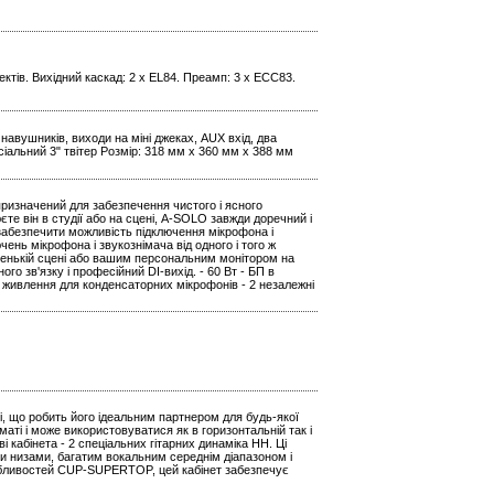
ектів. Вихідний каскад: 2 x EL84. Преамп: 3 x ECC83.
навушників, виходи на міні джеках, AUX вхід, два
сіальний 3" твітер Розмір: 318 мм x 360 мм x 388 мм
 призначений для забезпечення чистого і ясного
єте він в студії або на сцені, A-SOLO завжди доречний і
 забезпечити можливість підключення мікрофона і
чень мікрофона і звукознімача від одного і того ж
ленькій сцені або вашим персональним монітором на
о зв'язку і професійний DI-вихід. - 60 Вт - БП в
е живлення для конденсаторних мікрофонів - 2 незалежні
ні, що робить його ідеальним партнером для будь-якої
аті і може використовуватися як в горизонтальній так і
кабінета - 2 спеціальних гітарних динаміка HH. Ці
и низами, багатим вокальним середнім діапазоном і
обливостей CUP-SUPERTOP, цей кабінет забезпечує