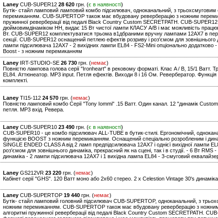
Laney
CUB-SUPER12
28 620
грн. (
є в наявності
)
Бутік- стайл ламповий ламповий комбо підсилювач, одноканальний, з трьохсмуговим
перемиканням. CUB-SUPERTOP також має вбудовану реверберацію з ножним перемик
пружинної реверберації від педалі Black Country Custom SECRETPATH. CUB-SUPER12
дюймовимдінаміком HH, видає 15 Вт чистої лампи КЛАСУ A/B і має можливість працюва
Вт. CUB-SUPER12 комплектуватися трьома в1дбраними вручну лампами 12AX7 в перед
секції. CUB-SUPER12 оснащений петлею ефектів розриву і роз'ємом для зовнішнього ди
лампи підсилювача 12AX7 - 2 вихідних лампи EL84 - FS2-Mini опціонально додатково -
Boost - з ножним перемиканням
Laney
IRT-STUDIO-SE
26 730
грн. (
немає
)
Повністю лампова голова серії "Ironheart" в рековому форматі. Клас A / B, 15/1 Ватт. 
EL84. Аттюнеатор. MP3 input. Петля ефектів. Виходи 8 і 16 Ом. Ревербератор. Функці
комплекті.
Laney
TI15-112
24 570
грн. (
немає
)
Повністю ламповий комбо Серії "Tony Iommi" .15 Ватт. Один канал. 12 "динамік Custom
петля. MP3 вхід. Ревера.
Laney
CUB-SUPER10
23 490
грн. (
є в наявності
)
CUB-SUPER10 - це комбо підсилювач ALL-TUBE в бутик-стилі. Ергономічний, однокан
функцією BOOST з ножним перемиканням. Оснащений спеціально розробленим і дин
SINGLE ENDED CLASS A від 2 ламп предпідсилювача 12AX7 і однієї вихідної лампи E
роз'ємом для зовнішнього динаміка, прекрасний як на сцені, так і в студії. - 6 Вт RMS
динаміка - 2 лампи підсилювача 12AX7 і 1 вихідна лампа EL84 - 3-смуговий еквалайзе
Laney
GS212VR
23 220
грн. (
немає
)
Кабінет серії "GHS". 120 Ватт моно або 2х60 стерео. 2 x Celestion Vintage 30's динамік
Laney
CUB-SUPERTOP
19 440
грн. (
немає
)
Бутік- стайл ламповий головний підсилювач CUB-SUPERTOP, одноканальний, з трьох
ножним перемиканням. CUB-SUPERTOP також має вбудовану реверберацію з ножним
алгоритмі пружинної реверберації від педалі Black Country Custom SECRETPATH. CU