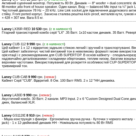
Активний сценічний монітор. Потужність 80 Вт. Динамік — 8" woofer + dual concentric d
fill monitor або front of house speaker. Один канал. Вхід — balanced Mic input та ¼" jac
Частотний діапазон 78 Hz – 20 kHz. Line Link socket для підключення додаткового акт
стійку. Front ported корпус. Захисна сталева решітка kick-proof, металеві кути, гумові 
× 428 × 307 мм. Вага 8.5 кг.
Laney
LX35R-RED
10 530
грн. (
є в наявності
)
Гітарний транзисторний комбо серії "LХ" .35 Ватт. 1х10 кастом динамік. 35 Ватт. Ревер
Laney
CUB-112
9 990
грн. (
є в наявності
)
Цей кабінет 1 x 12 з відкритою задньою стінкою легкий і зручний в транспортуванні. Він
Цей кабінет забезпечує чистий вінтажний тон в невеликому форматі і може використов
орієнтації і є рекомендованим для CUB-SUPERTOP. В основі кабінету - спеціальноразр
надзвичайно деталізованими і складними обертонами, теплим низом, багатим вокальн
верхніми частотами. Використовуваний для розкриття особливостей CUP-SUPERTOP, 
тривимірний тон.
Laney
CUB-CAB
9 990
грн. (
немає
)
Кабінет Серії "CUB". Відкритий. 8 Ом. 100 Ватт RMS. 2 х 12 "HH динаміка.
Laney
LA30D
9 990
грн. (
немає
)
Акустичний комбо. 30 Ватт. 2 канали. MP3 Input. 2 х 6 "Custom Designed Dual Cone дина
джек, балансний XLR.
Laney
GS112IE
8 910
грн. (
немає
)
- Міцна конструкція з фанери - Ергономічна зручна ручка - Куточки з чорного металу - Г
jack) - 1 x 12-дюймовий динамік HH - Номінальна потужність 80 Вт RMS