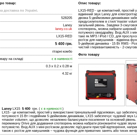
про товар:
Опис товару:
а доставка по Україні.
LX15-RED - це компактний, простий у
відмінний звук Laney для електрогіта
528205
двома 5-дюймовими динаміками забе
предусилителем в стилі 'master volu
Laney
загальний рівень. Завдяки 3-смугово
laney.co.uk
спотворень, можна набрати широкий а
потужного овердрайву. Вхід AUX з мін
LX15-RED
таке як MP3 / iPod / CD, для прослух
роз'єм для навушників - відмінна функ
5 400 грн.
5-дюймові динаміка - 15 Вт RMS - Роз'
чистий і перевантаженість - 2-смуго
гітарні комбо
Фото товару
вару на складі:
є в наявності
0.3 x 0.2 x 0.28 м
4.32 кг
Laney
LX15
5 400
грн. (
є в наявності
)
LX15 - це компактний, простий у використанні тренувальний підсилювач, що забезпеч
потужності 15 Вт і подвійним 5-дюймовим динамікам, LX15 забезпечує чудовий звук La
«master volume», що дозволяє незалежно балансувати посилення та основний рівень
перемикачу Drive для додавання спотворень можна набрати різноманітні чудові звуки 
потужністю. Вхід AUX з міні-роз’ємом дозволяє під’єднати пристрій відтворення, напри
також є роз’єм для навушників – чудова функція для приватних занять або тихих вечір