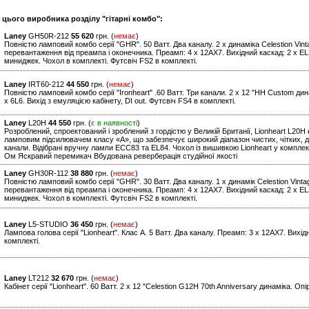
 цього виробника розділу "гітарні комбо":
Laney
GH50R-212
55 620
грн. (
немає
)
Повністю ламповий комбо серії "GHR". 50 Ватт. Два каналу. 2 x динаміка Celestion Vint
перевантаження від преампа і оконечника. Преамп: 4 x 12AX7. Вихідний каскад: 2 x EL34
миниджек. Чохол в комплекті. Футсвіч FS2 в комплекті.
Laney
IRT60-212
44 550
грн. (
немає
)
Повністю ламповий комбо серії "Ironheart" .60 Ватт. Три канали. 2 x 12 "HH Custom ди
x 6L6. Вихід з емуляцією кабінету, DI out. Футсвіч FS4 в комплекті.
Laney
L20H
44 550
грн. (
є в наявності
)
Розроблений, спроектований і зроблений з гордістю у Великій Британії, Lionheart L2
ламповим підсилювачем класу «А», що забезпечує широкий діапазон чистих, чітких, дин
канали. Відібрані вручну лампи ECC83 та EL84. Чохол із вишивкою Lionheart у комплект
Ом Яскравий перемикач Вбудована реверберація студійної якості
Laney
GH30R-112
38 880
грн. (
немає
)
Повністю ламповий комбо серії "GHR". 30 Ватт. Два каналу. 1 x динамік Celestion Vinta
перевантаження від преампа і оконечника. Преамп: 4 x 12AX7. Вихідний каскад: 2 x EL34
миниджек. Чохол в комплекті. Футсвіч FS2 в комплекті.
Laney
L5-STUDIO
36 450
грн. (
немає
)
Лампова голова серії "Lionheart". Клас А. 5 Ватт. Два каналу. Преамп: 3 x 12AX7. Вихід
комплекті.
Laney
LT212
32 670
грн. (
немає
)
Кабінет серії "Lionheart". 60 Ватт. 2 x 12 "Celestion G12H 70th Anniversary динаміка. Опі