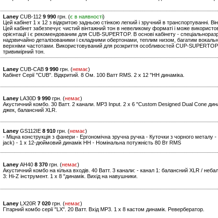
Laney
CUB-112
9 990
грн. (
є в наявності
)
Цей кабінет 1 x 12 з відкритою задньою стінкою легкий і зручний в транспортуванні. Він
Цей кабінет забезпечує чистий вінтажний тон в невеликому форматі і може використов
орієнтації і є рекомендованим для CUB-SUPERTOP. В основі кабінету - спеціальноразр
надзвичайно деталізованими і складними обертонами, теплим низом, багатим вокальн
верхніми частотами. Використовуваний для розкриття особливостей CUP-SUPERTOP, 
тривимірний тон.
Laney
CUB-CAB
9 990
грн. (
немає
)
Кабінет Серії "CUB". Відкритий. 8 Ом. 100 Ватт RMS. 2 х 12 "HH динаміка.
Laney
LA30D
9 990
грн. (
немає
)
Акустичний комбо. 30 Ватт. 2 канали. MP3 Input. 2 х 6 "Custom Designed Dual Cone дина
джек, балансний XLR.
Laney
GS112IE
8 910
грн. (
немає
)
- Міцна конструкція з фанери - Ергономічна зручна ручка - Куточки з чорного металу - Г
jack) - 1 x 12-дюймовий динамік HH - Номінальна потужність 80 Вт RMS
Laney
AH40
8 370
грн. (
немає
)
Акустичний комбо на кілька входів. 40 Ватт. 3 канали: - канал 1: балансний XLR / небал
3: Hi-Z інструмент. 1 x 8 "динамік. Вихід на навушники.
Laney
LX20R
7 020
грн. (
немає
)
Гітарний комбо серії "LХ". 20 Ватт. Вхід МР3. 1 х 8 кастом динамік. Ревербератор.