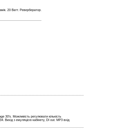
амік. 20 Ватт. Ревербератор.
age 30's. Можливість регулювати кількість
. Вихід з емуляцією кабінету, DI out. МР3 вхід