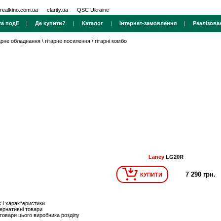
realkino.com.ua
clarity.ua
QSC Ukraine
а події
|
Де купити?
|
Каталог
|
Інтернет-замовлення
|
Реалізова
тарне обладнання
\
гітарне посилення
\
гітарні комбо
Laney
LG20R
7 290 грн.
КУПИТИ
 і характеристики
ернативні товари
 товари цього виробника розділу