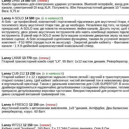
Laney
DH80
14 580
грн. (
немає
)
Комбо підсилювач для електронних ударних установок. Bluetooth інтерфейс, вихід для 
канали, симетричний DI вхід XLR. Потужність: 80w Низькочастотний динамік 10 "і коак
Вага: 9,75 кг
Laney
A-SOLO
14 580
грн. (
є в наявності
)
A-Solo - це професійний, компактний і портативний підсилювач для акустичної гітари,
посиленого звуку акустичної гітари там, де це необхідно. Незалежно від того, чи працю
прекрасний. A-SOLO має дві повністю незалежних лінійки каналів. Досить гнучкі, щоб
інструменту, двох різних акустичних інструментів або навіть комбінації окремих підклю
інструмента. В рівній мірі A-SOLO може бути вашим основним джерелом звуку на ма
великих сценах. A-Solo оснащений сценічними функціями, такими як усунення зворотног
комплекті - FS2-MINI (продається як аксесуар) - Закритий дизайн кабінету - Фантомн
канали - 1 X 8-дюймовий широкосмуговий коаксіальний спікер.
Laney
LX65R
13 770
грн. (
немає
)
Гітарний транзисторний комбо серії "LХ". 65 Ватт. 1х12 кастом динамік. Ревербератор.
Laney
CUB-212
13 230
грн. (
є в наявності
)
Гітарний кабінет 2 x 12 з відкритою задньою стінкою легкий і зручний в транспортуван
гітарної голови Laney. Цей кабінет забезпечує чистий вінтажний тон в невеликому форм
в вертикальній орієнтації. Також є ідеальним комплектом для CUB-SUPERTOP. В основі 
драйвери відрізняються надзвичайно деталізованими і складними обертонами, теплим
прекрасно деталізованими верхніми частотами. Використовуваний для розкриття ос
дивно складний вінтажний тривимірний тон.
Laney
A-FRESCO
12 150
грн. (
немає
)
Акустичний комбо з автономним живленням. 1х8 "динамік. Антіфідбек. Два балансних
ревербератор, хорус. 60 Ватт.
Laney
IRT212
12 150
грн. (
немає
)
Кабінет серії "Ironheart". 160 Ватт. 2 x 12 "HH Custom динаміка. Опір 8 Ом.