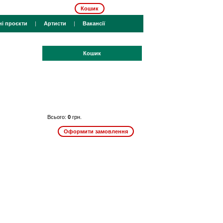
Кошик
ні проєкти
|
Артисти
|
Вакансії
Кошик
Всього:
0
грн.