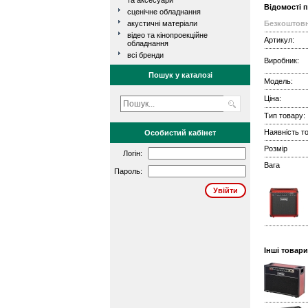
та аксесуари
Відомості 
сценічне обладнання
акустичні матеріали
Безкоштовн
відео та кінопроекційне
Артикул:
обладнання
всі бренди
Виробник:
Пошук у каталозі
Модель:
Ціна:
Тип товару:
Наявність то
Особистий кабінет
Розмір
Логін:
Вага
Пароль:
Інші товари