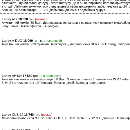
означають, що ви готові до будь-якого виступу. Де б ви не вирішили його використову
в студії. Літій-іонні акумулятори з внутрішньої перезарядженням забезпечують до 24 г
раніше, ніж ваші батареї. - 1 x 8-дюймовий динамік з подвійним дифуз
Laney
A1+
18 630
грн. (
немає
)
Акустичний комбо. 80 Ватт. Два незалежних канали з роздільними секціями еквалайзера
навушники. Петля ефектів. FX модуль.
Laney
A-DUO
18 090
грн. (
є в наявності
)
Акустичний комбо. 2х8 "динамік. Антіфідбек. Два балансних XLR / Jack входу. Цифров
Laney
AH4X4
17 550
грн. (
є в наявності
)
Акустичний комбо на кілька входів. 80 Ватт. 3 канали: - канал 1: балансний XLR / небал
3: Hi-Z інструмент. 1 x 10 "динамік. Ефекти: ділей. Вихід на навушники.
Laney
CUB-12
16 740
грн. (
немає
)
Ламповий комбо серії "CUB". Клас А / В. 15/1 Ватт. 8 Ом. 1 x 12 "HH динамік. Петля еф