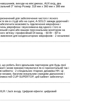
навушників, виходи на міні джеках, AUX вхід, два
сіальний 3" твітер Розмір: 318 мм x 360 мм x 388 мм
 призначений для забезпечення чистого і ясного
єте він в студії або на сцені, A-SOLO завжди доречний і
 забезпечити можливість підключення мікрофона і
чень мікрофона і звукознімача від одного і того ж
ленькій сцені або вашим персональним монітором на
о зв'язку і професійний DI-вихід. - 60 Вт - БП в
е живлення для конденсаторних мікрофонів - 2 незалежні
ні, що робить його ідеальним партнером для будь-якої
аті і може використовуватися як в горизонтальній так і
кабінета - 2 спеціальних гітарних динаміка HH. Ці
и низами, багатим вокальним середнім діапазоном і
обливостей CUP-SUPERTOP, цей кабінет забезпечує
 XLR / Jack входу. Цифрові ефекти: цифровий