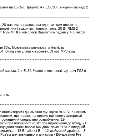
наміка на 16 Ом. Преамп: 4 x ECC83. Вихідний каскад: 2
0H є 20-ватним паралельним однотактним повністю
амічних і відкритих гітарних тонів. 20 Вт RMS 2
і FS2-МІНІ в комплекті Варіанти імпедансу 4, 8 чи 16
ge 30's. Можливість регулювати кількість
. Вихід з емуляцією кабінету, DI out. МР3 вхід
ний каскад: 1 x EL84. Чохол в комплекті. Футсвіч FS2 в
р 8 Ом.
 еквалайзером і динамічної функцією BOOST з ножним
анням, що працює на високо оціненому алгоритмі
, оснащений спеціально розробленим 12-
ти при потужності <1 Вт при підключенні до входу <1
підсилювачі і парою вихідних ламп EL84 в вихідний
наміка. - 15 Вт або <1 Вт - 12-дюймовий драйвер - 3
 Роз'єм для зовнішнього динаміка - Вбудований Pre