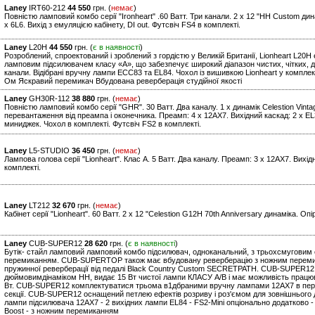
Laney
IRT60-212
44 550
грн. (
немає
)
Повністю ламповий комбо серії "Ironheart" .60 Ватт. Три канали. 2 x 12 "HH Custom ди
x 6L6. Вихід з емуляцією кабінету, DI out. Футсвіч FS4 в комплекті.
Laney
L20H
44 550
грн. (
є в наявності
)
Розроблений, спроектований і зроблений з гордістю у Великій Британії, Lionheart L2
ламповим підсилювачем класу «А», що забезпечує широкий діапазон чистих, чітких, дин
канали. Відібрані вручну лампи ECC83 та EL84. Чохол із вишивкою Lionheart у комплект
Ом Яскравий перемикач Вбудована реверберація студійної якості
Laney
GH30R-112
38 880
грн. (
немає
)
Повністю ламповий комбо серії "GHR". 30 Ватт. Два каналу. 1 x динамік Celestion Vinta
перевантаження від преампа і оконечника. Преамп: 4 x 12AX7. Вихідний каскад: 2 x EL34
миниджек. Чохол в комплекті. Футсвіч FS2 в комплекті.
Laney
L5-STUDIO
36 450
грн. (
немає
)
Лампова голова серії "Lionheart". Клас А. 5 Ватт. Два каналу. Преамп: 3 x 12AX7. Вихід
комплекті.
Laney
LT212
32 670
грн. (
немає
)
Кабінет серії "Lionheart". 60 Ватт. 2 x 12 "Celestion G12H 70th Anniversary динаміка. Опі
Laney
CUB-SUPER12
28 620
грн. (
є в наявності
)
Бутік- стайл ламповий ламповий комбо підсилювач, одноканальний, з трьохсмуговим
перемиканням. CUB-SUPERTOP також має вбудовану реверберацію з ножним перемик
пружинної реверберації від педалі Black Country Custom SECRETPATH. CUB-SUPER12
дюймовимдінаміком HH, видає 15 Вт чистої лампи КЛАСУ A/B і має можливість працюва
Вт. CUB-SUPER12 комплектуватися трьома в1дбраними вручну лампами 12AX7 в перед
секції. CUB-SUPER12 оснащений петлею ефектів розриву і роз'ємом для зовнішнього ди
лампи підсилювача 12AX7 - 2 вихідних лампи EL84 - FS2-Mini опціонально додатково -
Boost - з ножним перемиканням