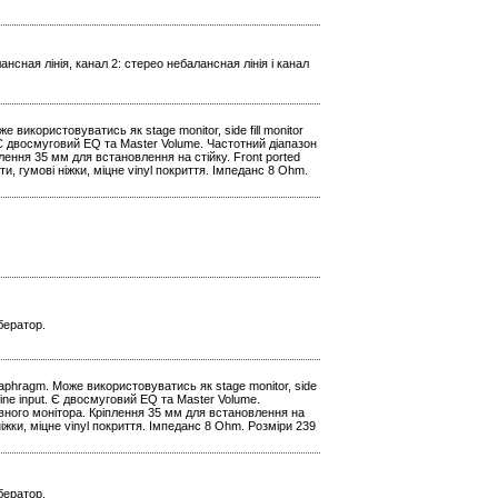
ансная лінія, канал 2: стерео небалансная лінія і канал
 використовуватись як stage monitor, side fill monitor
t. Є двосмуговий EQ та Master Volume. Частотний діапазон
лення 35 мм для встановлення на стійку. Front ported
и, гумові ніжки, міцне vinyl покриття. Імпеданс 8 Ohm.
бератор.
iaphragm. Може використовуватись як stage monitor, side
k Line input. Є двосмуговий EQ та Master Volume.
ивного монітора. Кріплення 35 мм для встановлення на
ніжки, міцне vinyl покриття. Імпеданс 8 Ohm. Розміри 239
бератор.