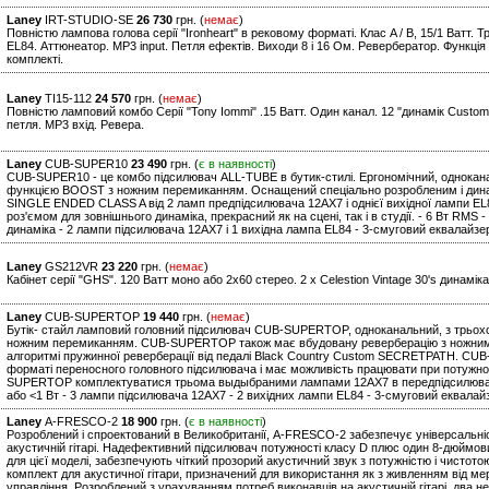
Laney
IRT-STUDIO-SE
26 730
грн. (
немає
)
Повністю лампова голова серії "Ironheart" в рековому форматі. Клас A / B, 15/1 Ватт. 
EL84. Аттюнеатор. MP3 input. Петля ефектів. Виходи 8 і 16 Ом. Ревербератор. Функці
комплекті.
Laney
TI15-112
24 570
грн. (
немає
)
Повністю ламповий комбо Серії "Tony Iommi" .15 Ватт. Один канал. 12 "динамік Custom
петля. MP3 вхід. Ревера.
Laney
CUB-SUPER10
23 490
грн. (
є в наявності
)
CUB-SUPER10 - це комбо підсилювач ALL-TUBE в бутик-стилі. Ергономічний, однокан
функцією BOOST з ножним перемиканням. Оснащений спеціально розробленим і дин
SINGLE ENDED CLASS A від 2 ламп предпідсилювача 12AX7 і однієї вихідної лампи E
роз'ємом для зовнішнього динаміка, прекрасний як на сцені, так і в студії. - 6 Вт RMS
динаміка - 2 лампи підсилювача 12AX7 і 1 вихідна лампа EL84 - 3-смуговий еквалайзе
Laney
GS212VR
23 220
грн. (
немає
)
Кабінет серії "GHS". 120 Ватт моно або 2х60 стерео. 2 x Celestion Vintage 30's динамік
Laney
CUB-SUPERTOP
19 440
грн. (
немає
)
Бутік- стайл ламповий головний підсилювач CUB-SUPERTOP, одноканальний, з трьох
ножним перемиканням. CUB-SUPERTOP також має вбудовану реверберацію з ножним
алгоритмі пружинної реверберації від педалі Black Country Custom SECRETPATH. CU
форматі переносного головного підсилювача і має можливість працювати при потужност
SUPERTOP комплектуватися трьома выдыбраними лампами 12AX7 в передпідсилювачі і 
або <1 Вт - 3 лампи підсилювача 12AX7 - 2 вихідних лампи EL84 - 3-смуговий еквалай
Laney
A-FRESCO-2
18 900
грн. (
є в наявності
)
Розроблений і спроектований в Великобританії, A-FRESCO-2 забезпечує універсальність
акустичній гітарі. Надефективний підсилювач потужності класу D плюс один 8-дюймо
для цієї моделі, забезпечують чіткий прозорий акустичний звук з потужністю і чистот
комплект для акустичної гітари, призначений для використання як з живленням від мере
управління. Розроблений з урахуванням потреб виконавців на акустичній гітарі, два н