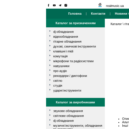
realmusic.ua
Головна
|
Контакти
|
Новини т
Каталог за призначенням
Каталог
\
гі
dj обладнання
відеообладнання
гітарне обладнання
духові, смичкові інструменти
клавішні і midi
комутація
мікрофони та радіосистеми
навушники
про аудіо
рекордери / диктофони
світло
студія
ударні інструменти
Каталог за виробниками
звукове обладнання
світлове обладнання
Опис
dj обладнання
Альт
Інші
музичні інструменти, обладнання