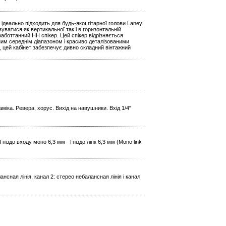
 ідеально підходить для будь-якої гітарної голови Laney.
уватися як вертикальної так і в горизонтальній
аботтанний HH спікер. Цей спікер відрізняється
им середнім діапазоном і красиво деталізованими
цей кабінет забезпечує дивно складний вінтажний
міка. Ревера, хорус. Вихід на навушники. Вхід 1/4"
ніздо входу моно 6,3 мм - Гніздо лінк 6,3 мм (Mono link
ансная лінія, канал 2: стерео небалансная лінія і канал