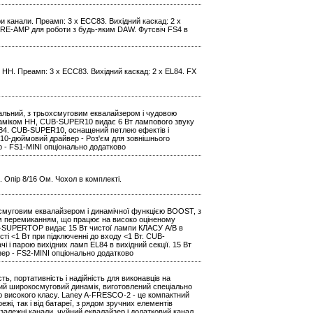
Три канали. Преамп: 3 x ECC83. Вихідний каскад: 2 x
я RE-AMP для роботи з будь-яким DAW. Футсвіч FS4 в
 HH. Преамп: 3 x ECC83. Вихідний каскад: 2 x EL84. FX
альний, з трьохсмуговим еквалайзером і чудовою
аміком HH, CUB-SUPER10 видає 6 Вт лампового звуку
L84. CUB-SUPER10, оснащений петлею ефектів і
 - 10-дюймовий драйвер - Роз'єм для зовнішнього
р - FS1-MINI опціонально додатково
а. Опір 8/16 Ом. Чохол в комплекті.
смуговим еквалайзером і динамічної функцією BOOST, з
 перемиканням, що працює на високо оціненому
B-SUPERTOP видає 15 Вт чистої лампи КЛАСУ A/B в
і <1 Вт при підключенні до входу <1 Вт. CUB-
парою вихідних ламп EL84 в вихідний секції. 15 Вт
зер - FS2-MINI опціонально додатково
, портативність і надійність для виконавців на
вий широкосмуговий динамік, виготовлений спеціально
ою високого класу. Laney A-FRESCO-2 - це компактний
жі, так і від батареї, з рядом зручних елементів
езалежні канали, чуйний еквалайзер і додатковий канал