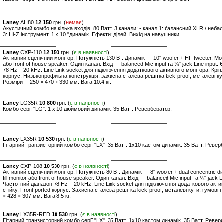
Laney
AH80
12 150
грн. (
немає
)
Акустичний комбо на кілька входів. 80 Ватт. 3 канали: - канал 1: балансний XLR / небал
3: Hi-Z інструмент. 1 x 10 "динамік. Ефекти: ділей. Вихід на навушники.
Laney
CXP-110
12 150
грн. (
є в наявності
)
Активний сценічний монітор. Потужність 130 Вт. Динамік — 10" woofer + HF tweeter. Може
або front of house speaker. Один канал. Вхід — balanced Mic input та ¼" jack Line inpu
78 Hz – 20 kHz. Line Link socket для підключення додаткового активного монітора. Кріп
корпус. Низькопрофільна конструкція, захисна сталева решітка kick-proof, металеві кут
Розміри— 250 × 470 × 330 мм. Вага 10.4 кг.
Laney
LG35R
10 800
грн. (
є в наявності
)
Комбо серії "LG". 1 x 10 дюймовий динамік. 35 Ватт. Ревербератор.
Laney
LX35R
10 530
грн. (
є в наявності
)
Гітарний транзисторний комбо серії "LХ" .35 Ватт. 1х10 кастом динамік. 35 Ватт. Ревер
Laney
CXP-108
10 530
грн. (
є в наявності
)
Активний сценічний монітор. Потужність 80 Вт. Динамік — 8" woofer + dual concentric d
fill monitor або front of house speaker. Один канал. Вхід — balanced Mic input та ¼" jac
Частотний діапазон 78 Hz – 20 kHz. Line Link socket для підключення додаткового акт
стійку. Front ported корпус. Захисна сталева решітка kick-proof, металеві кути, гумові 
× 428 × 307 мм. Вага 8.5 кг.
Laney
LX35R-RED
10 530
грн. (
є в наявності
)
Гітарний транзисторний комбо серії "LХ" .35 Ватт. 1х10 кастом динамік. 35 Ватт. Ревер