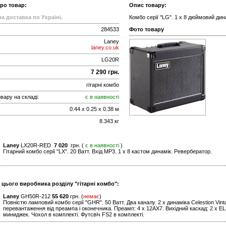
про товар:
Опис товару:
а доставка по Україні.
Комбо серії "LG". 1 x 8 дюймовий дин
284533
Фото товару
Laney
laney.co.uk
LG20R
7 290 грн.
гітарні комбо
вару на складі:
є в наявності
0.44 x 0.25 x 0.38 м
8.343 кг
Laney
LX20R-RED
7 020
грн. (
є в наявності
)
Гітарний комбо серії "LХ". 20 Ватт. Вхід МР3. 1 х 8 кастом динамік. Ревербератор.
 цього виробника розділу "гітарні комбо":
Laney
GH50R-212
55 620
грн. (
немає
)
Повністю ламповий комбо серії "GHR". 50 Ватт. Два каналу. 2 x динаміка Celestion Vint
перевантаження від преампа і оконечника. Преамп: 4 x 12AX7. Вихідний каскад: 2 x EL34
миниджек. Чохол в комплекті. Футсвіч FS2 в комплекті.