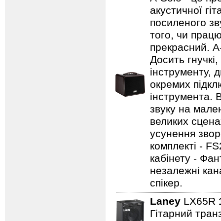
акустичної гі
посиленого зву
того, чи працю
прекрасний. A
Досить гнучкі
інструменту, д
окремих підклю
інструмента. 
звуку на мале
великих сцена
усунення зворо
комплекті - FS
кабінету - Фа
незалежні кан
спікер.
Laney
LX65R
Гітарний транз