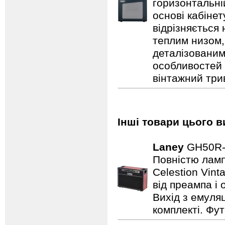
горизонтальні
основі кабіне
відрізняється
теплим низом,
деталізованим
особливостей
вінтажний три
Інші товари цього в
Laney
GH50R
Повністю лампо
Celestion Vin
від преампа і 
Вихід з емуляц
комплекті. Фут