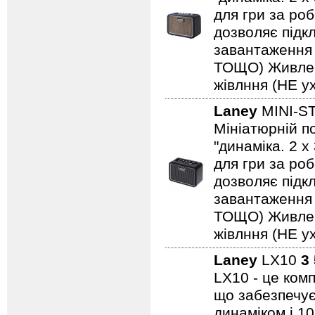
для гри за роб
дозволяє підкл
завантаження н
ТОЩО) Живленн
жівлння (НЕ ух
Laney
MINI-S
Мініатюрній по
"динаміка. 2 
для гри за роб
дозволяє підкл
завантаження н
ТОЩО) Живленн
жівлння (НЕ ух
Laney
LX10
3
LX10 - це ком
що забезпечує
динаміком і 1