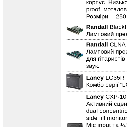
корпус. Низьк
proof, металев
Розміри— 250 ×
Randall
Black
Ламповий преа
Randall
CLN
Ламповий преа
для гітаристів
звук.
Laney
LG35
Комбо серії "L
Laney
CXP-1
Активний сцен
dual concentri
side fill moni
Mic input та ¼