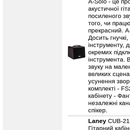
A-Solo - це п
акустичної гі
посиленого зву
того, чи працю
прекрасний. A
Досить гнучкі
інструменту, д
окремих підклю
інструмента. 
звуку на мале
великих сцена
усунення зворо
комплекті - FS
кабінету - Фа
незалежні кан
спікер.
Laney
CUB-2
Гітарний кабін