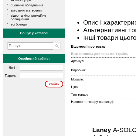
та аксесуари
сценічне обладнання
акустичні матеріали
відео та кінопроекційне
обладнання
Опис і характери
всі бренди
Альтернативні т
Пошук у каталозі
Інші товари цьог
Відомості про товар:
Безкоштовна доставка по Україні.
Особистий кабінет
Артикул:
Логін:
Виробник:
Пароль:
Модель:
Ціна:
Тип товару:
Наявність товару на складі:
Laney
A-SOL