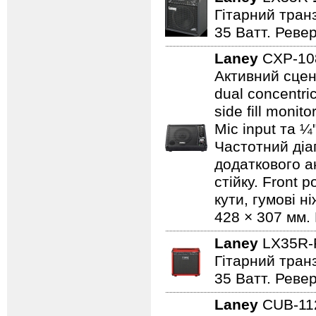
Гітарний транз
35 Ватт. Реве
Laney
CXP-1
Активний сцен
dual concentri
side fill moni
Mic input та ¼
Частотний діап
додаткового а
стійку. Front 
кути, гумові н
428 × 307 мм. 
Laney
LX35R
Гітарний транз
35 Ватт. Реве
Laney
CUB-1