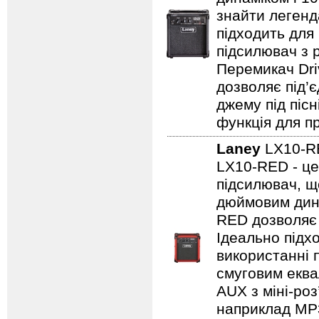
знайти легенд
підходить для
підсилювач з 
Перемикач Dri
дозволяє під’
джему під пісн
функція для пр
Laney
LX10-
LX10-RED - це
підсилювач, щ
дюймовим дина
RED дозволяє 
Ідеально підх
використанні 
смуговим еква
AUX з міні-роз
наприклад MP3/