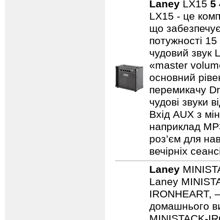
Laney
LX15
5
LX15 - це ком
що забезпечує
потужності 15
чудовий звук 
«master volum
основний ріве
перемикачу Dr
чудові звуки в
Вхід AUX з мін
наприклад MP3/
роз’єм для на
вечірніх сеанс
Laney
MINIST
Laney MINISTA
IRONHEART, — 
домашнього ви
MINISTACK-IRO