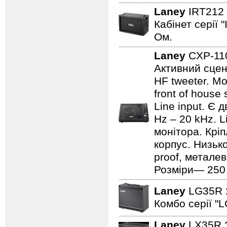
Laney
IRT212
Кабінет серії 
Ом.
Laney
CXP-1
Активний сцен
HF tweeter. Мо
front of house
Line input. Є
Hz – 20 kHz. L
монітора. Кріп
корпус. Низьк
proof, металев
Розміри— 250 ×
Laney
LG35R
Комбо серії "L
Laney
LX35R