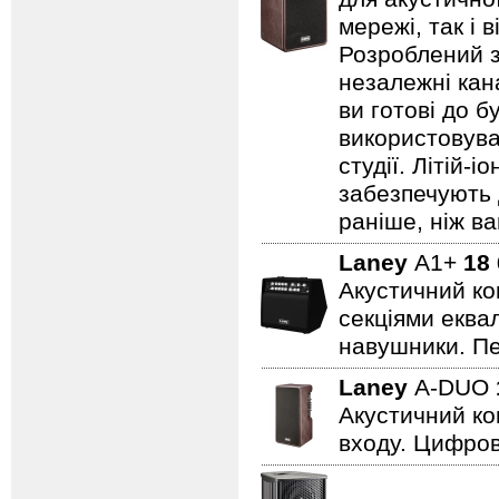
мережі, так і 
Розроблений з
незалежні кан
ви готові до б
використовува
студії. Літій-
забезпечують 
раніше, ніж ва
Laney
A1+
18
Акустичний ко
секціями еквал
навушники. Пе
Laney
A-DUO
Акустичний ко
входу. Цифров