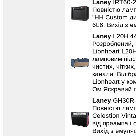
Laney
IRT60-
Повністю лампо
"HH Custom ди
6L6. Вихід з е
Laney
L20H
4
Розроблений, 
Lionheart L20
ламповим підс
чистих, чітких
канали. Відіб
Lionheart у ко
Ом Яскравий п
Laney
GH30R-
Повністю лампо
Celestion Vin
від преампа і 
Вихід з емуляц