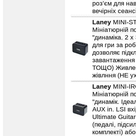
роз’єм для на
вечірніх сеанс
Laney
MINI-S
Мініатюрній по
"динаміка. 2 
для гри за роб
дозволяє підкл
завантаження н
ТОЩО) Живленн
жівлння (НЕ ух
Laney
MINI-I
Мініатюрній по
"динамік. Іде
AUX in. LSI вх
Ultimate Guita
(педалі, підс
комплекті) або