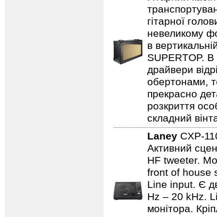
транспортуван
гітарної голов
невеликому фо
в вертикальні
SUPERTOP. В о
драйвери відр
обертонами, т
прекрасно дет
розкриття осо
складний вінт
Laney
CXP-1
Активний сцен
HF tweeter. Мо
front of house
Line input. Є
Hz – 20 kHz. L
монітора. Кріп