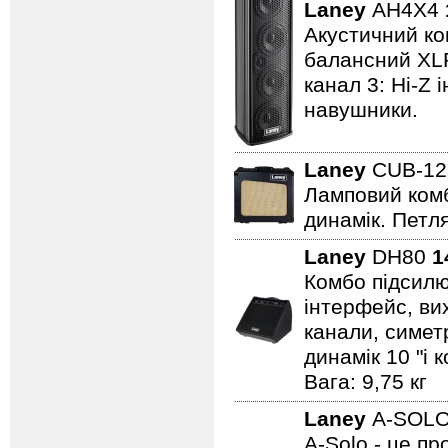
Laney
AH4X4
Акустичний ком
балансний XLR 
канал 3: Hi-Z 
навушники.
Laney
CUB-1
Ламповий комбо
динамік. Петля
Laney
DH80
1
Комбо підсилю
інтерфейс, вих
канали, симет
динамік 10 "і 
Вага: 9,75 кг
Laney
A-SOL
A-Solo - це п