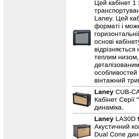
Цей кабінет 1 
транспортуванн
Laney. Цей ка
форматі і може
горизонтальні
основі кабіне
відрізняється
теплим низом,
деталізованим
особливостей
вінтажний три
Laney
CUB-C
Кабінет Серії 
динаміка.
Laney
LA30D
Акустичний ком
Dual Cone дина