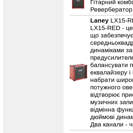
Гітарний комбо
Ревербератор
Laney
LX15-
LX15-RED - це
що забезпечує
середньоквадр
динаміками за
предусилителе
балансувати п
еквалайзеру і
набрати широк
потужного ове
відтворює прис
музичних запис
відмінна функц
дюймові динамі
Два канали - 