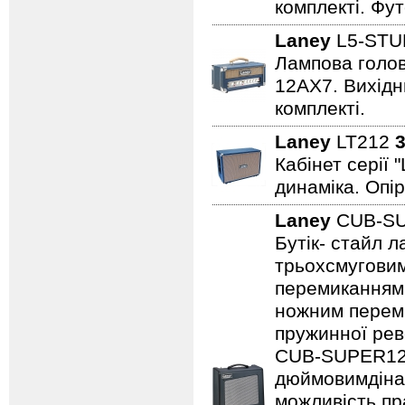
комплекті. Фут
Laney
L5-STU
Лампова голова
12AX7. Вихідни
комплекті.
Laney
LT212
3
Кабінет серії 
динаміка. Опір
Laney
CUB-S
Бутік- стайл 
трьохсмуговим
перемиканням
ножним переми
пружинної рев
CUB-SUPER12,
дюймовимдінам
можливість пр