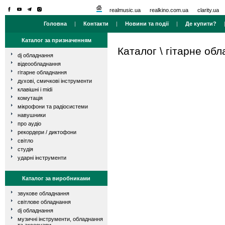
realmusic.ua
realkino.com.ua
clarity.ua
Головна
|
Контакти
|
Новини та події
|
Де купити?
Каталог за призначенням
Каталог
\
гітарне об
dj обладнання
відеообладнання
гітарне обладнання
духові, смичкові інструменти
клавішні і midi
комутація
мікрофони та радіосистеми
навушники
про аудіо
рекордери / диктофони
світло
студія
ударні інструменти
Каталог за виробниками
звукове обладнання
світлове обладнання
dj обладнання
музичні інструменти, обладнання