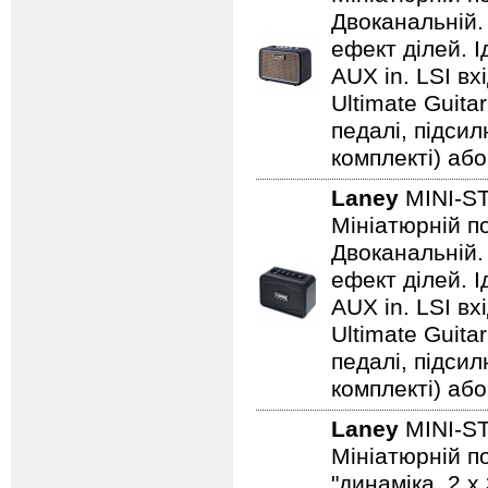
Двоканальній. 
ефект ділей. 
AUX in. LSI вх
Ultimate Guita
педалі, підси
комплекті) або
Laney
MINI-S
Мініатюрній по
Двоканальній. 
ефект ділей. 
AUX in. LSI вх
Ultimate Guita
педалі, підси
комплекті) або
Laney
MINI-S
Мініатюрній по
"динаміка. 2 