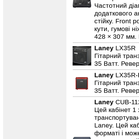
Частотний діап
додаткового а
стійку. Front 
кути, гумові н
428 × 307 мм. 
Laney
LX35
Гітарний транз
35 Ватт. Реве
Laney
LX35R
Гітарний транз
35 Ватт. Реве
Laney
CUB-1
Цей кабінет 1 
транспортуванн
Laney. Цей ка
форматі і може