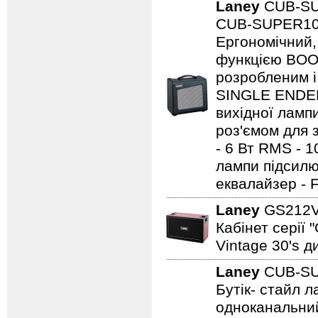
Laney
CUB-S
CUB-SUPER10 -
Ергономічний,
функцією BOO
розробленим і
SINGLE ENDED 
вихідної ламп
роз'ємом для з
- 6 Вт RMS - 
лампи підсилю
еквалайзер - 
Laney
GS212
Кабінет серії 
Vintage 30's д
Laney
CUB-S
Бутік- стайл
одноканальний