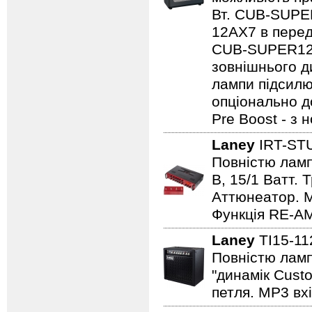
Вт. CUB-SUPE
12AX7 в перед
CUB-SUPER12 
зовнішнього ди
лампи підсилю
опціонально д
Pre Boost - з
Laney
IRT-ST
Повністю лампо
B, 15/1 Ватт. 
Аттюнеатор. M
Функція RE-AM
Laney
TI15-1
Повністю ламп
"динамік Cust
петля. MP3 вхі