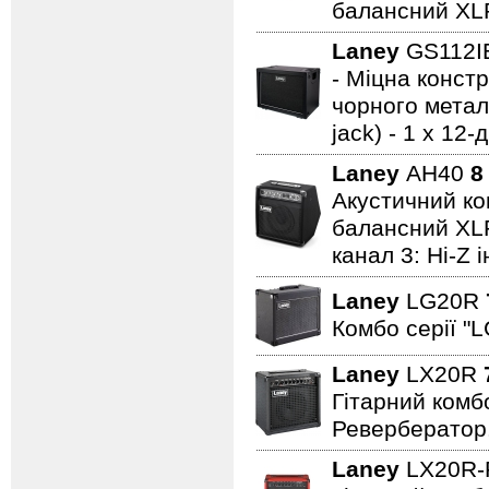
балансний XL
Laney
GS112
- Міцна констр
чорного металу
jack) - 1 x 1
Laney
AH40
8
Акустичний ком
балансний XLR 
канал 3: Hi-Z 
Laney
LG20R
Комбо серії "L
Laney
LX20R
Гітарний комбо
Ревербератор
Laney
LX20R