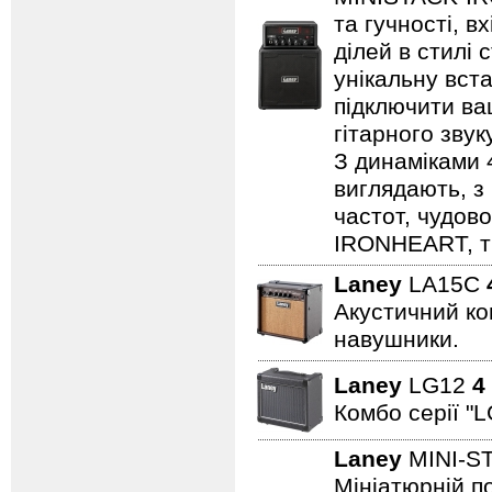
та гучності, в
ділей в стилі 
унікальну вста
підключити ва
гітарного зву
З динаміками 
виглядають, з 
частот, чудово
IRONHEART, ті
Laney
LA15C
Акустичний ком
навушники.
Laney
LG12
4
Комбо серії "L
Laney
MINI-S
Мініатюрній по