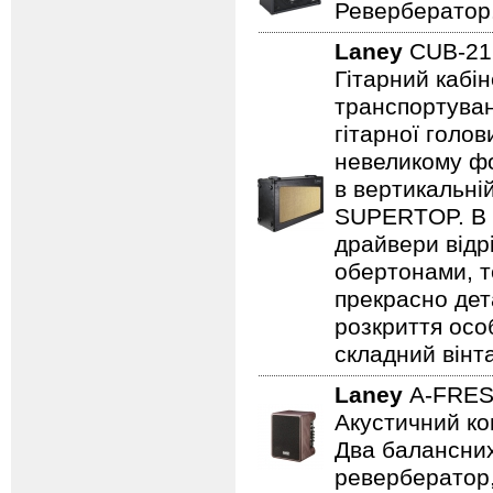
Ревербератор
Laney
CUB-2
Гітарний кабін
транспортуван
гітарної голов
невеликому фо
в вертикальні
SUPERTOP. В о
драйвери відр
обертонами, т
прекрасно дет
розкриття осо
складний вінт
Laney
A-FRE
Акустичний ко
Два балансних
ревербератор,