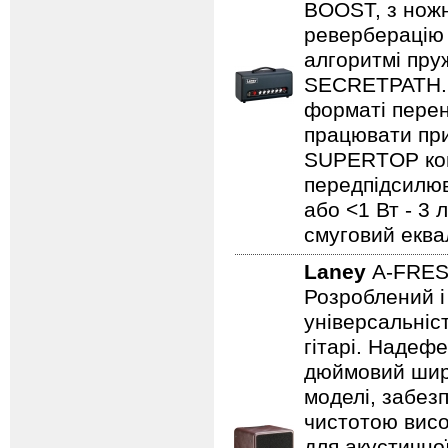
BOOST, з нож
реверберацію 
алгоритмі пру
SECRETPATH. 
форматі перен
працювати при
SUPERTOP ком
передпідсилюва
або <1 Вт - 3 
смуговий еква
Laney
A-FRE
Розроблений і
універсальніст
гітарі. Надеф
дюймовий широ
моделі, забезп
чистотою висо
для акустично