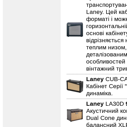
транспортуванн
Laney. Цей ка
форматі і може
горизонтальні
основі кабіне
відрізняється
теплим низом,
деталізованим
особливостей
вінтажний три
Laney
CUB-C
Кабінет Серії 
динаміка.
Laney
LA30D
Акустичний ком
Dual Cone дина
балансний XL