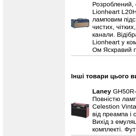
Розроблений, 
Lionheart L20
ламповим підс
чистих, чітких
канали. Відіб
Lionheart у ко
Ом Яскравий п
Інші товари цього в
Laney
GH50R
Повністю лампо
Celestion Vin
від преампа і 
Вихід з емуляц
комплекті. Фут