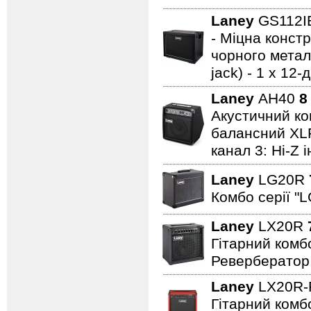
Laney
GS112
- Міцна констр
чорного металу
jack) - 1 x 1
Laney
AH40
8
Акустичний ком
балансний XLR 
канал 3: Hi-Z 
Laney
LG20R
Комбо серії "L
Laney
LX20R
Гітарний комбо
Ревербератор
Laney
LX20R
Гітарний комбо