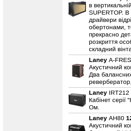
в вертикальні
SUPERTOP. В о
драйвери відр
обертонами, т
прекрасно дет
розкриття осо
складний вінт
Laney
A-FRE
Акустичний ко
Два балансних
ревербератор,
Laney
IRT212
Кабінет серії 
Ом.
Laney
AH80
1
Акустичний ком