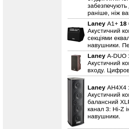
забезпечують 
раніше, ніж ва
Laney
A1+
18
Акустичний ко
секціями еквал
навушники. Пе
Laney
A-DUO
Акустичний ко
входу. Цифров
Laney
AH4X4
Акустичний ком
балансний XLR 
канал 3: Hi-Z 
навушники.