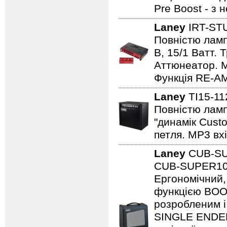
Pre Boost - з
Laney
IRT-ST
Повністю лампо
B, 15/1 Ватт. 
Аттюнеатор. M
Функція RE-AM
Laney
TI15-1
Повністю ламп
"динамік Cust
петля. MP3 вхі
Laney
CUB-S
CUB-SUPER10 -
Ергономічний,
функцією BOO
розробленим і
SINGLE ENDED 