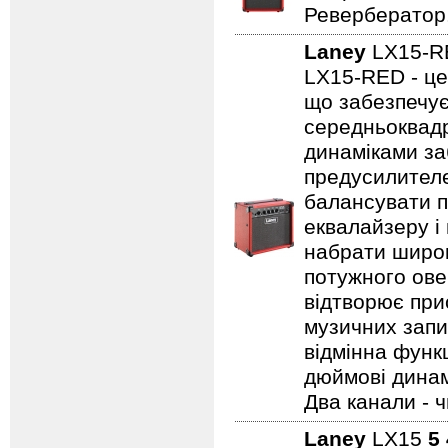
Ревербератор
Laney
LX15-
LX15-RED - це
що забезпечує
середньоквадр
динаміками за
предусилителе
балансувати п
еквалайзеру і
набрати широк
потужного ове
відтворює прис
музичних запис
відмінна функц
дюймові динамі
Два канали - 
Laney
LX15
5