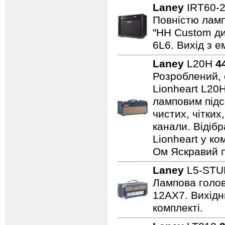
Laney
IRT60-
Повністю лампо
"HH Custom ди
6L6. Вихід з е
Laney
L20H
4
Розроблений, 
Lionheart L20
ламповим підс
чистих, чітких
канали. Відіб
Lionheart у ко
Ом Яскравий п
Laney
L5-STU
Лампова голова
12AX7. Вихідни
комплекті.