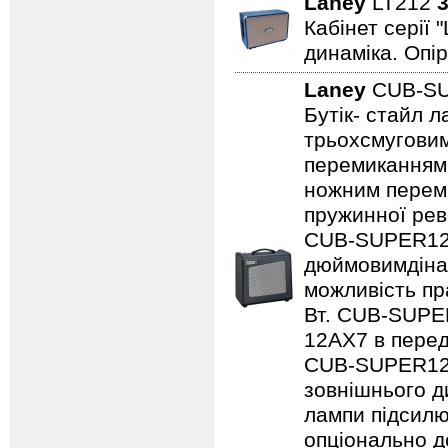
Laney
LT212
3
Кабінет серії 
динаміка. Опір
Laney
CUB-S
Бутік- стайл 
трьохсмуговим
перемиканням
ножним переми
пружинної рев
CUB-SUPER12,
дюймовимдінам
можливість пр
Вт. CUB-SUPE
12AX7 в перед
CUB-SUPER12 
зовнішнього ди
лампи підсилю
опціонально д