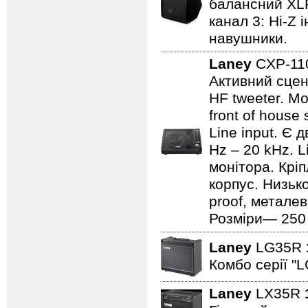
балансний XLR 
канал 3: Hi-Z 
навушники.
Laney
CXP-1
Активний сцен
HF tweeter. Мо
front of house
Line input. Є
Hz – 20 kHz. L
монітора. Кріп
корпус. Низьк
proof, металев
Розміри— 250 ×
Laney
LG35R
Комбо серії "L
Laney
LX35R