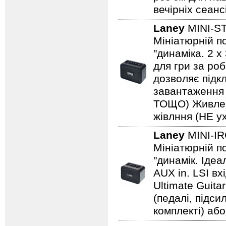
вечірніх сеанс
Laney
MINI-S
Мініатюрній по
"динаміка. 2 
для гри за роб
дозволяє підкл
завантаження н
ТОЩО) Живленн
жівлння (НЕ ух
Laney
MINI-I
Мініатюрній по
"динамік. Іде
AUX in. LSI вх
Ultimate Guita
(педалі, підс
комплекті) або