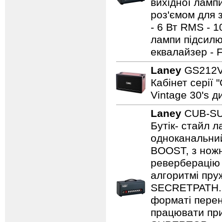
вихідної ламп
роз'ємом для з
- 6 Вт RMS - 
лампи підсилю
еквалайзер - 
Laney
GS212
Кабінет серії 
Vintage 30's д
Laney
CUB-S
Бутік- стайл
одноканальний
BOOST, з нож
реверберацію 
алгоритмі пру
SECRETPATH. 
форматі перен
працювати при