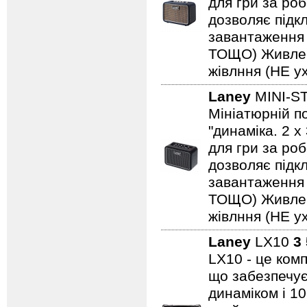
для гри за роб
дозволяє підкл
завантаження н
ТОЩО) Живленн
жівлння (НЕ ух
Laney
MINI-S
Мініатюрній по
"динаміка. 2 
для гри за роб
дозволяє підкл
завантаження н
ТОЩО) Живленн
жівлння (НЕ ух
Laney
LX10
3
LX10 - це ком
що забезпечує
динаміком і 1