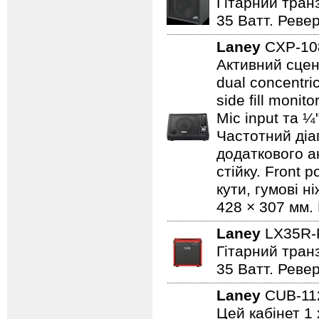
Гітарний транз
35 Ватт. Реве
Laney
CXP-1
Активний сцен
dual concentri
side fill moni
Mic input та ¼
Частотний діап
додаткового а
стійку. Front 
кути, гумові н
428 × 307 мм. 
Laney
LX35R
Гітарний транз
35 Ватт. Реве
Laney
CUB-1
Цей кабінет 1 