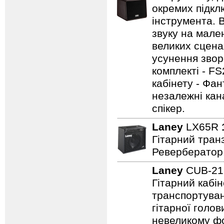
окремих підклю
інструмента. 
звуку на мале
великих сцена
усунення зворо
комплекті - FS
кабінету - Фа
незалежні кан
спікер.
Laney
LX65R
Гітарний транз
Ревербератор
Laney
CUB-2
Гітарний кабін
транспортуван
гітарної голов
невеликому фо