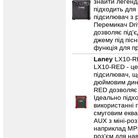
знайти легенд
підходить для
підсилювач з 
Перемикач Dri
дозволяє під’
джему під пісн
функція для пр
Laney
LX10-
LX10-RED - це
підсилювач, щ
дюймовим дина
RED дозволяє 
Ідеально підх
використанні 
смуговим еква
AUX з міні-роз
наприклад MP3/
роз’єм для на