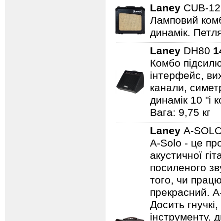
Laney
CUB-1
Ламповий комбо
динамік. Петля
Laney
DH80
1
Комбо підсилю
інтерфейс, вих
канали, симет
динамік 10 "і 
Вага: 9,75 кг
Laney
A-SOL
A-Solo - це п
акустичної гі
посиленого зву
того, чи працю
прекрасний. A
Досить гнучкі
інструменту, д