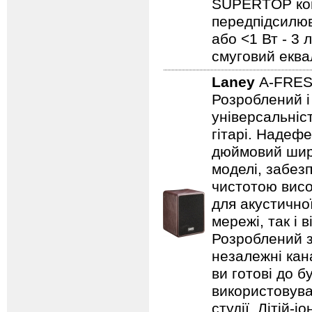
SUPERTOP ком
передпідсилюва
або <1 Вт - 3 
смуговий еква
Laney
A-FRE
Розроблений і
універсальніст
гітарі. Надеф
дюймовий широ
моделі, забезп
чистотою висо
для акустично
мережі, так і 
Розроблений з
незалежні кан
ви готові до б
використовува
студії. Літій-