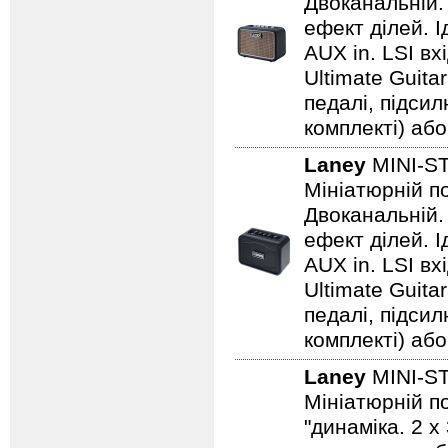
Двоканальній. 
ефект ділей. 
AUX in. LSI вх
Ultimate Guita
педалі, підси
комплекті) або
Laney
MINI-S
Мініатюрній по
Двоканальній. 
ефект ділей. 
AUX in. LSI вх
Ultimate Guita
педалі, підси
комплекті) або
Laney
MINI-S
Мініатюрній по
"динаміка. 2 