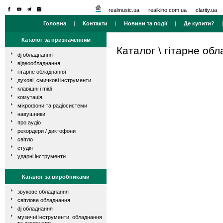
realmusic.ua
realkino.com.ua
clarity.ua
Головна
|
Контакти
|
Новини та події
|
Де купити?
Каталог за призначенням
Каталог
\
гітарне об
dj обладнання
відеообладнання
гітарне обладнання
духові, смичкові інструменти
клавішні і midi
комутація
мікрофони та радіосистеми
навушники
про аудіо
рекордери / диктофони
світло
студія
ударні інструменти
Каталог за виробниками
звукове обладнання
світлове обладнання
dj обладнання
музичні інструменти, обладнання