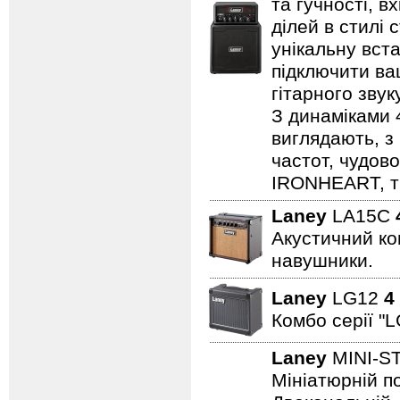
та гучності, в
ділей в стилі 
унікальну вста
підключити ва
гітарного зву
З динаміками 
виглядають, з 
частот, чудово
IRONHEART, ті
Laney
LA15C
Акустичний ком
навушники.
Laney
LG12
4
Комбо серії "L
Laney
MINI-S
Мініатюрній по