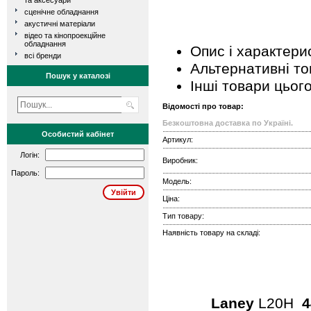
та аксесуари
сценічне обладнання
акустичні матеріали
відео та кінопроекційне
обладнання
Опис і характери
всі бренди
Альтернативні т
Пошук у каталозі
Інші товари цьог
Відомості про товар:
Безкоштовна доставка по Україні.
Особистий кабінет
Артикул:
Логін:
Виробник:
Пароль:
Модель:
Ціна:
Тип товару:
Наявність товару на складі:
Laney
L20H
4