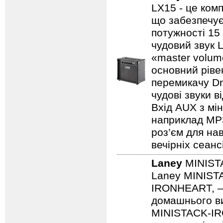
LX15 - це ком
що забезпечує
потужності 15
чудовий звук 
«master volum
основний ріве
перемикачу Dr
чудові звуки в
Вхід AUX з мін
наприклад MP3/
роз’єм для на
вечірніх сеанс
Laney
MINIST
Laney MINISTA
IRONHEART, — 
домашнього ви
MINISTACK-IRO