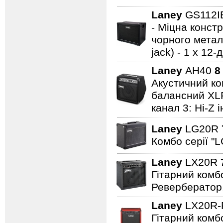
Laney
GS112
- Міцна констр
чорного металу
jack) - 1 x 1
Laney
AH40
8
Акустичний ком
балансний XLR 
канал 3: Hi-Z 
Laney
LG20R
Комбо серії "L
Laney
LX20R
Гітарний комбо
Ревербератор
Laney
LX20R
Гітарний комбо