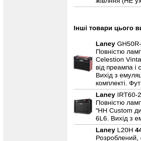
жівлння (НЕ ух
Інші товари цього в
Laney
GH50R
Повністю лампо
Celestion Vin
від преампа і 
Вихід з емуляц
комплекті. Фут
Laney
IRT60-
Повністю лампо
"HH Custom ди
6L6. Вихід з е
Laney
L20H
4
Розроблений, 