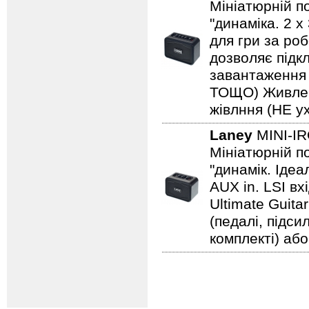
Мініатюрній по
"динаміка. 2 
для гри за роб
дозволяє підкл
завантаження н
ТОЩО) Живленн
жівлння (НЕ ух
Laney
MINI-I
Мініатюрній по
"динамік. Іде
AUX in. LSI вх
Ultimate Guita
(педалі, підс
комплекті) або