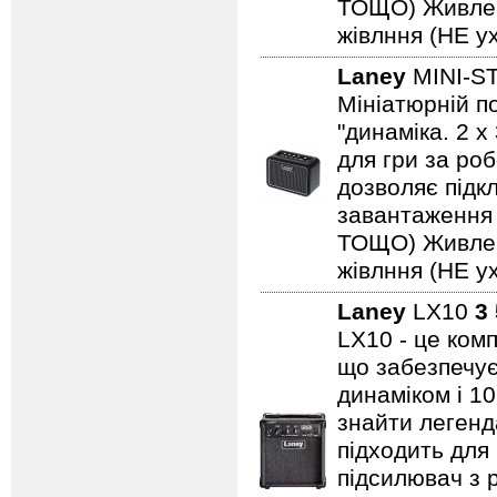
ТОЩО) Живленн
жівлння (НЕ ух
Laney
MINI-S
Мініатюрній по
"динаміка. 2 
для гри за роб
дозволяє підкл
завантаження н
ТОЩО) Живленн
жівлння (НЕ ух
Laney
LX10
3
LX10 - це ком
що забезпечує
динаміком і 1
знайти легенд
підходить для
підсилювач з 