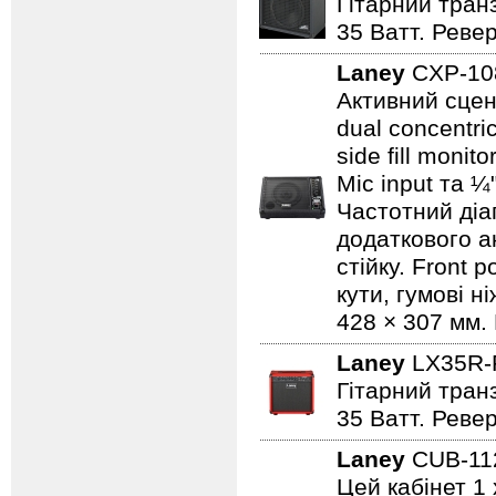
Гітарний транз
35 Ватт. Реве
Laney
CXP-1
Активний сцен
dual concentri
side fill moni
Mic input та ¼
Частотний діап
додаткового а
стійку. Front 
кути, гумові н
428 × 307 мм. 
Laney
LX35R
Гітарний транз
35 Ватт. Реве
Laney
CUB-1
Цей кабінет 1 