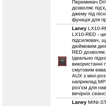
Перемикач Dri
дозволяє під’
джему під пісн
функція для пр
Laney
LX10-
LX10-RED - це
підсилювач, щ
дюймовим дина
RED дозволяє 
Ідеально підх
використанні 
смуговим еква
AUX з міні-роз
наприклад MP3/
роз’єм для на
вечірніх сеанс
Laney
MINI-S