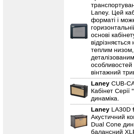
транспортуванн
Laney. Цей ка
форматі і може
горизонтальні
основі кабіне
відрізняється
теплим низом,
деталізованим
особливостей
вінтажний три
Laney
CUB-C
Кабінет Серії 
динаміка.
Laney
LA30D
Акустичний ком
Dual Cone дина
балансний XL