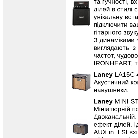
та гучності, в
ділей в стилі 
унікальну вста
підключити ва
гітарного зву
З динаміками 
виглядають, з 
частот, чудово
IRONHEART, ті
Laney
LA15C
Акустичний ком
навушники.
Laney
MINI-S
Мініатюрній по
Двоканальній. 
ефект ділей. 
AUX in. LSI вх