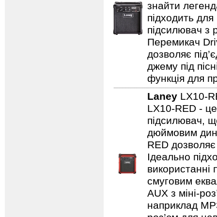
знайти легенд
підходить для
підсилювач з 
Перемикач Dri
дозволяє під’
джему під пісн
функція для пр
Laney
LX10-
LX10-RED - це
підсилювач, щ
дюймовим дина
RED дозволяє 
Ідеально підх
використанні 
смуговим еква
AUX з міні-роз
наприклад MP3/