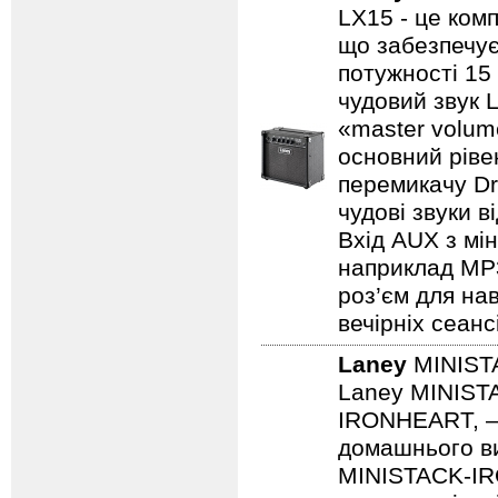
LX15 - це ком
що забезпечує
потужності 15
чудовий звук 
«master volum
основний ріве
перемикачу Dr
чудові звуки в
Вхід AUX з мін
наприклад MP3/
роз’єм для на
вечірніх сеанс
Laney
MINIST
Laney MINISTA
IRONHEART, — 
домашнього ви
MINISTACK-IRO