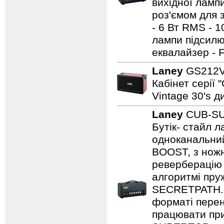
вихідної ламп
роз'ємом для з
- 6 Вт RMS - 
лампи підсилю
еквалайзер - 
Laney
GS212
Кабінет серії 
Vintage 30's д
Laney
CUB-S
Бутік- стайл
одноканальний
BOOST, з нож
реверберацію 
алгоритмі пру
SECRETPATH. 
форматі перен
працювати при