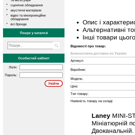
та аксесуари
сценічне обладнання
акустичні матеріали
відео та кінопроекційне
обладнання
Опис і характери
всі бренди
Альтернативні т
Пошук у каталозі
Інші товари цьог
Відомості про товар:
Безкоштовна доставка по Україні.
Особистий кабінет
Артикул:
Логін:
Виробник:
Пароль:
Модель:
Ціна:
Тип товару:
Наявність товару на складі:
Laney
MINI-S
Мініатюрній по
Двоканальній. 