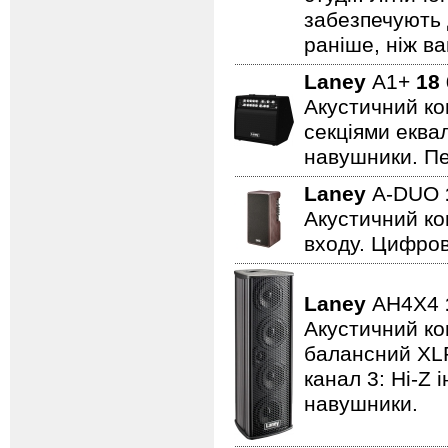
забезпечують 
раніше, ніж ва
Laney
A1+
18
Акустичний ко
секціями еквал
навушники. Пе
Laney
A-DUO
Акустичний ко
входу. Цифров
Laney
AH4X4
Акустичний ком
балансний XLR 
канал 3: Hi-Z 
навушники.