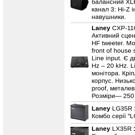
балансний XLR 
канал 3: Hi-Z 
навушники.
Laney
CXP-1
Активний сцен
HF tweeter. Мо
front of house
Line input. Є
Hz – 20 kHz. L
монітора. Кріп
корпус. Низьк
proof, металев
Розміри— 250 ×
Laney
LG35R
Комбо серії "L
Laney
LX35R