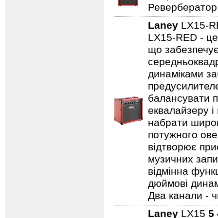
Ревербератор
Laney
LX15-
LX15-RED - це
що забезпечує
середньоквадр
динаміками за
предусилителе
балансувати п
еквалайзеру і
набрати широк
потужного ове
відтворює прис
музичних запис
відмінна функц
дюймові динамі
Два канали - 
Laney
LX15
5