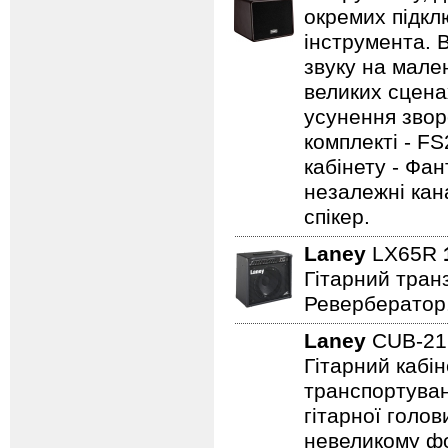
окремих підклю
інструмента. 
звуку на мале
великих сцена
усунення зворо
комплекті - FS
кабінету - Фа
незалежні кан
спікер.
Laney
LX65R
Гітарний транз
Ревербератор
Laney
CUB-2
Гітарний кабін
транспортуван
гітарної голов
невеликому фо