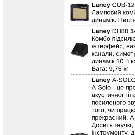
Laney
CUB-1
Ламповий комбо
динамік. Петля
Laney
DH80
1
Комбо підсилю
інтерфейс, вих
канали, симет
динамік 10 "і 
Вага: 9,75 кг
Laney
A-SOL
A-Solo - це п
акустичної гі
посиленого зву
того, чи працю
прекрасний. A
Досить гнучкі
інструменту, д