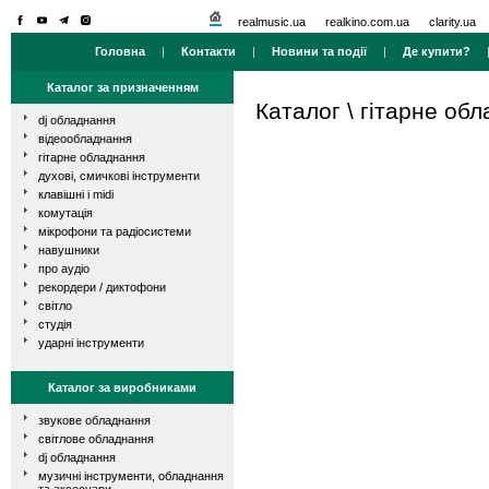
realmusic.ua
realkino.com.ua
clarity.ua
Головна
|
Контакти
|
Новини та події
|
Де купити?
Каталог за призначенням
Каталог
\
гітарне об
dj обладнання
відеообладнання
гітарне обладнання
духові, смичкові інструменти
клавішні і midi
комутація
мікрофони та радіосистеми
навушники
про аудіо
рекордери / диктофони
світло
студія
ударні інструменти
Каталог за виробниками
звукове обладнання
світлове обладнання
dj обладнання
музичні інструменти, обладнання