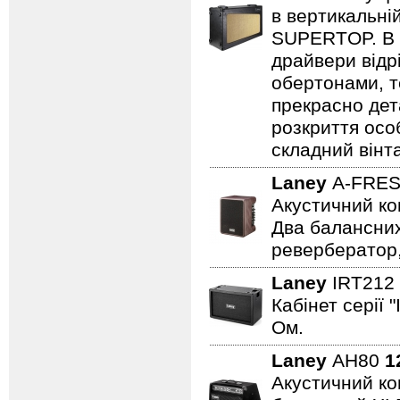
в вертикальні
SUPERTOP. В о
драйвери відр
обертонами, т
прекрасно дет
розкриття осо
складний вінт
Laney
A-FRE
Акустичний ко
Два балансних
ревербератор,
Laney
IRT212
Кабінет серії 
Ом.
Laney
AH80
1
Акустичний ком