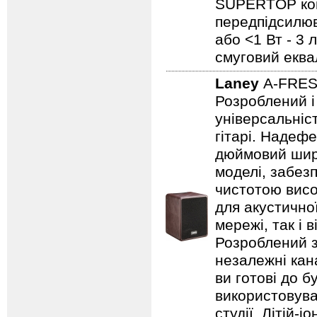
SUPERTOP ком
передпідсилюва
або <1 Вт - 3 
смуговий еква
Laney
A-FRE
Розроблений і
універсальніст
гітарі. Надеф
дюймовий широ
моделі, забезп
чистотою висо
для акустично
мережі, так і 
Розроблений з
незалежні кан
ви готові до б
використовува
студії. Літій-