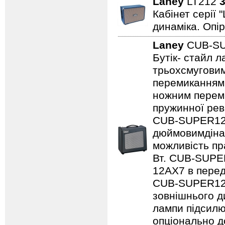
Laney
LT212
3
Кабінет серії 
динаміка. Опір
Laney
CUB-S
Бутік- стайл 
трьохсмуговим
перемиканням
ножним переми
пружинної рев
CUB-SUPER12,
дюймовимдінам
можливість пр
Вт. CUB-SUPE
12AX7 в перед
CUB-SUPER12 
зовнішнього ди
лампи підсилю
опціонально д