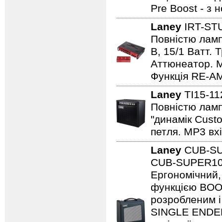
Pre Boost - з
Laney
IRT-ST
Повністю лампо
B, 15/1 Ватт. 
Аттюнеатор. M
Функція RE-AM
Laney
TI15-1
Повністю ламп
"динамік Cust
петля. MP3 вхі
Laney
CUB-S
CUB-SUPER10 -
Ергономічний,
функцією BOO
розробленим і
SINGLE ENDED 