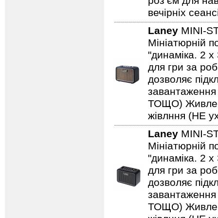
роз’єм для на
вечірніх сеанс
Laney
MINI-S
Мініатюрній по
"динаміка. 2 
для гри за роб
дозволяє підкл
завантаження н
ТОЩО) Живленн
жівлння (НЕ ух
Laney
MINI-S
Мініатюрній по
"динаміка. 2 
для гри за роб
дозволяє підкл
завантаження н
ТОЩО) Живленн