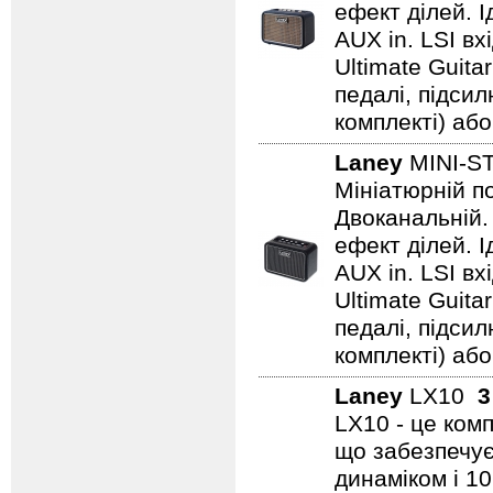
ефект ділей. 
AUX in. LSI вх
Ultimate Guita
педалі, підси
комплекті) або
Laney
MINI-
Мініатюрній по
Двоканальній. 
ефект ділей. 
AUX in. LSI вх
Ultimate Guita
педалі, підси
комплекті) або
Laney
LX10
3
LX10 - це ком
що забезпечує
динаміком і 1