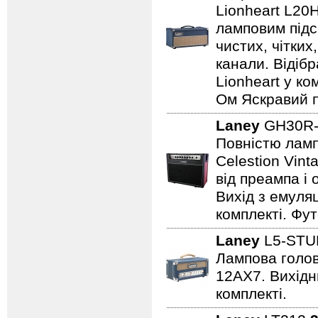
Lionheart L20
ламповим підс
чистих, чітких
канали. Відіб
Lionheart у ко
Ом Яскравий п
Laney
GH30R-
Повністю лампо
Celestion Vin
від преампа і 
Вихід з емуляц
комплекті. Фут
Laney
L5-STU
Лампова голова
12AX7. Вихідни
комплекті.