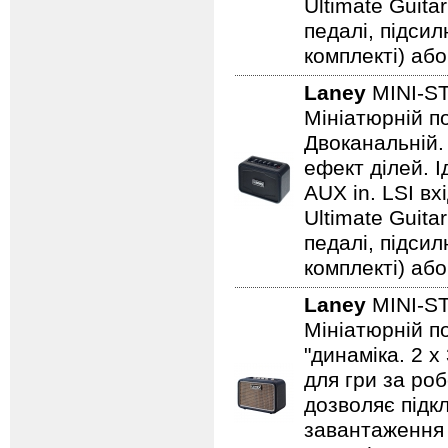
Ultimate Guita
педалі, підси
комплекті) або
Laney
MINI-S
Мініатюрній по
Двоканальній. 
ефект ділей. 
AUX in. LSI вх
Ultimate Guita
педалі, підси
комплекті) або
Laney
MINI-S
Мініатюрній по
"динаміка. 2 
для гри за роб
дозволяє підкл
завантаження н