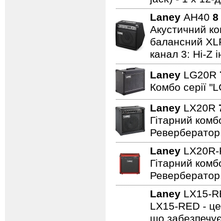
Laney
AH40
8
Акустичний ком
балансний XLR 
канал 3: Hi-Z 
Laney
LG20R
Комбо серії "L
Laney
LX20R
Гітарний комбо
Ревербератор
Laney
LX20R
Гітарний комбо
Ревербератор
Laney
LX15-
LX15-RED - це
що забезпечує