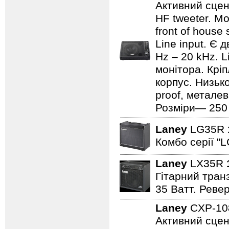
Активний сцен
HF tweeter. Мо
front of house
Line input. Є
Hz – 20 kHz. L
монітора. Кріп
корпус. Низьк
proof, металев
Розміри— 250 ×
Laney
LG35R
Комбо серії "L
Laney
LX35R
Гітарний транз
35 Ватт. Реве
Laney
CXP-1
Активний сцен