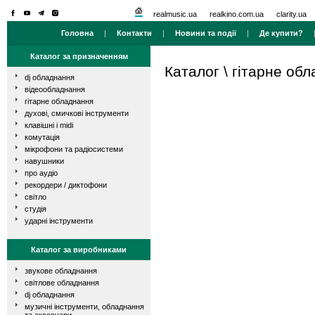
realmusic.ua
realkino.com.ua
clarity.ua
Головна
|
Контакти
|
Новини та події
|
Де купити?
Каталог за призначенням
Каталог
\
гітарне об
dj обладнання
відеообладнання
гітарне обладнання
духові, смичкові інструменти
клавішні і midi
комутація
мікрофони та радіосистеми
навушники
про аудіо
рекордери / диктофони
світло
студія
ударні інструменти
Каталог за виробниками
звукове обладнання
світлове обладнання
dj обладнання
музичні інструменти, обладнання