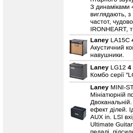
З динаміками 
виглядають, з 
частот, чудово
IRONHEART, ті
Laney
LA15C
Акустичний ком
навушники.
Laney
LG12
4
Комбо серії "L
Laney
MINI-S
Мініатюрній по
Двоканальній. 
ефект ділей. 
AUX in. LSI вх
Ultimate Guita
педалі, підси