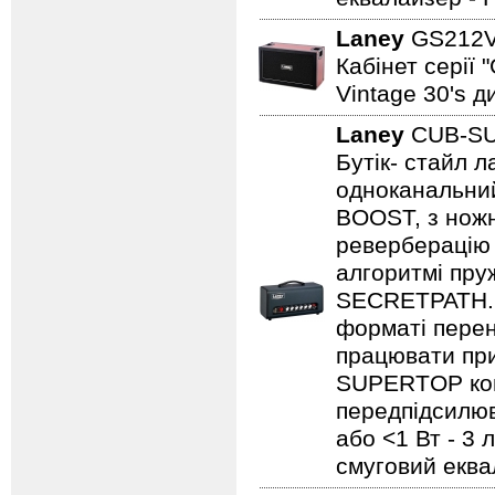
Laney
GS212
Кабінет серії 
Vintage 30's д
Laney
CUB-S
Бутік- стайл
одноканальний
BOOST, з нож
реверберацію 
алгоритмі пру
SECRETPATH. 
форматі перен
працювати при
SUPERTOP ком
передпідсилюва
або <1 Вт - 3 
смуговий еква