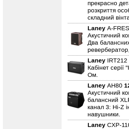
прекрасно дет
розкриття осо
складний вінт
Laney
A-FRE
Акустичний ко
Два балансних
ревербератор,
Laney
IRT212
Кабінет серії 
Ом.
Laney
AH80
1
Акустичний ком
балансний XLR 
канал 3: Hi-Z 
навушники.
Laney
CXP-1