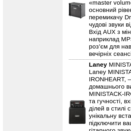
«master volum
основний ріве
перемикачу Dr
чудові звуки в
Вхід AUX з мін
наприклад MP3/
роз’єм для на
вечірніх сеанс
Laney
MINIST
Laney MINISTA
IRONHEART, — 
домашнього ви
MINISTACK-IRO
та гучності, в
ділей в стилі 
унікальну вста
підключити ва
гітарного зву