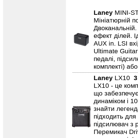
Laney
MINI-
Мініатюрній по
Двоканальній. 
ефект ділей. 
AUX in. LSI вх
Ultimate Guita
педалі, підси
комплекті) або
Laney
LX10
3
LX10 - це ком
що забезпечує
динаміком і 1
знайти легенд
підходить для
підсилювач з 
Перемикач Dri