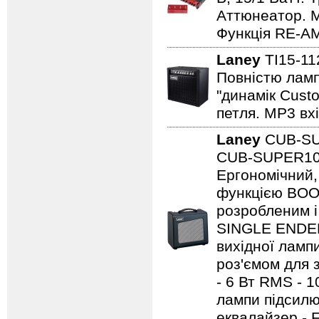
Аттюнеатор. M
Функція RE-AM
Laney
TI15-1
Повністю ламп
"динамік Cust
петля. MP3 вхі
Laney
CUB-S
CUB-SUPER10 -
Ергономічний,
функцією BOO
розробленим і
SINGLE ENDED 
вихідної ламп
роз'ємом для з
- 6 Вт RMS - 
лампи підсилю
еквалайзер - 