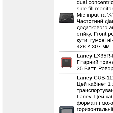
dual concentri
side fill moni
Mic input та ¼
Частотний діап
додаткового а
стійку. Front 
кути, гумові н
428 × 307 мм. 
Laney
LX35R
Гітарний транз
35 Ватт. Реве
Laney
CUB-1
Цей кабінет 1 
транспортуванн
Laney. Цей ка
форматі і може
горизонтальні