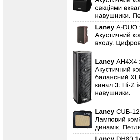
Акустичний ко
секціями еквал
навушники. Пе
Laney
A-DUO
Акустичний ко
входу. Цифров
Laney
AH4X4
Акустичний ком
балансний XLR 
канал 3: Hi-Z 
навушники.
Laney
CUB-1
Ламповий комбо
динамік. Петля
Laney
DH80
1