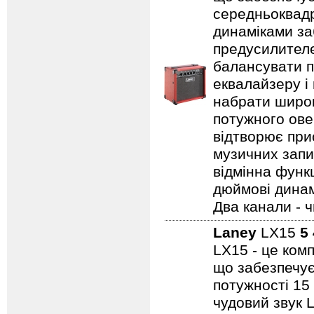
середньоквадр
динаміками за
предусилителе
балансувати п
еквалайзеру і
набрати широк
потужного ове
відтворює прис
музичних запис
відмінна функц
дюймові динамі
Два канали - 
Laney
LX15
5
LX15 - це ком
що забезпечує
потужності 15
чудовий звук 