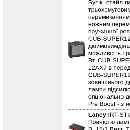
Бутік- стайл 
трьохсмуговим
перемиканням
ножним переми
пружинної рев
CUB-SUPER12,
дюймовимдінам
можливість пр
Вт. CUB-SUPE
12AX7 в перед
CUB-SUPER12 
зовнішнього ди
лампи підсилю
опціонально д
Pre Boost - з
Laney
IRT-ST
Повністю лампо
B, 15/1 Ватт. 