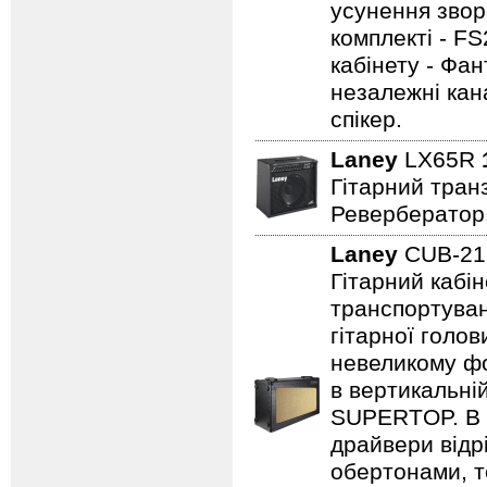
усунення зворо
комплекті - FS
кабінету - Фа
незалежні кан
спікер.
Laney
LX65R
Гітарний транз
Ревербератор
Laney
CUB-2
Гітарний кабін
транспортуван
гітарної голов
невеликому фо
в вертикальні
SUPERTOP. В о
драйвери відр
обертонами, т