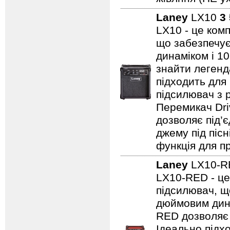
Laney
LX10
3
LX10 - це ком
що забезпечує
динаміком і 1
знайти легенд
підходить для
підсилювач з 
Перемикач Dri
дозволяє під’
джему під пісн
функція для пр
Laney
LX10-
LX10-RED - це
підсилювач, щ
дюймовим дина
RED дозволяє 
Ідеально підх