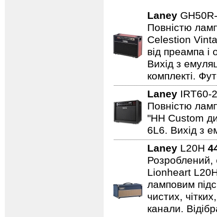
Laney
GH50R
Повністю лампо
Celestion Vin
від преампа і 
Вихід з емуляц
комплекті. Фут
Laney
IRT60-
Повністю лампо
"HH Custom ди
6L6. Вихід з е
Laney
L20H
4
Розроблений, 
Lionheart L20
ламповим підс
чистих, чітких
канали. Відіб