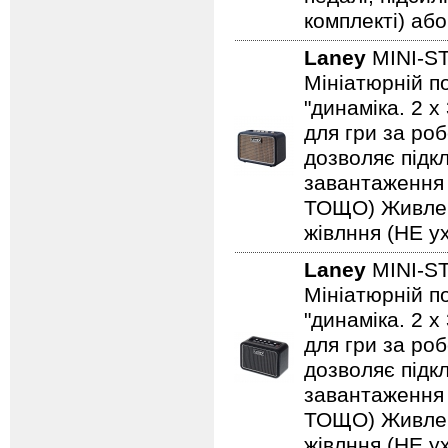
комплекті) або
Laney
MINI-S
Мініатюрній по
"динаміка. 2 
для гри за роб
дозволяє підкл
завантаження н
ТОЩО) Живленн
жівлння (НЕ ух
Laney
MINI-S
Мініатюрній по
"динаміка. 2 
для гри за роб
дозволяє підкл
завантаження н
ТОЩО) Живленн
жівлння (НЕ ух