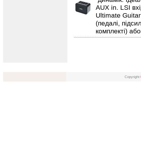
AUX in. LSI вх
Ultimate Guita
(педалі, підс
комплекті) або
Copyright