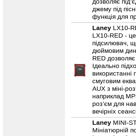
дозволяє під’
джему під пісн
функція для пр
Laney
LX10-
LX10-RED - це
підсилювач, щ
дюймовим дина
RED дозволяє 
Ідеально підх
використанні 
смуговим еква
AUX з міні-роз
наприклад MP3/
роз’єм для на
вечірніх сеанс
Laney
MINI-S
Мініатюрній по