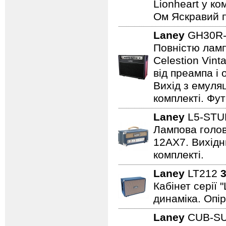
Lionheart у ко
Ом Яскравий п
Laney
GH30R-
Повністю лампо
Celestion Vin
від преампа і 
Вихід з емуляц
комплекті. Фут
Laney
L5-STU
Лампова голова
12AX7. Вихідни
комплекті.
Laney
LT212
3
Кабінет серії 
динаміка. Опір
Laney
CUB-S