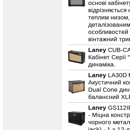
основі кабіне
відрізняється
теплим низом,
деталізованим
особливостей
вінтажний три
Laney
CUB-C
Кабінет Серії 
динаміка.
Laney
LA30D
Акустичний ком
Dual Cone дина
балансний XL
Laney
GS112
- Міцна констр
чорного металу
jack) - 1 x 1