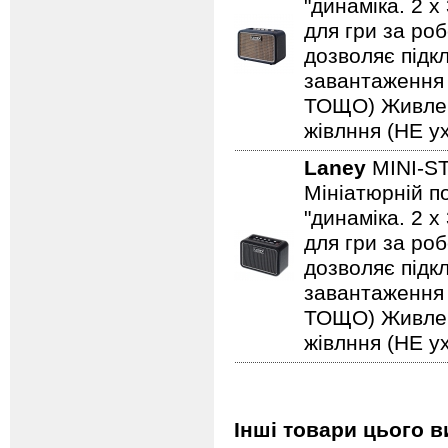
"динаміка. 2 
для гри за роб
дозволяє підкл
завантаження н
ТОЩО) Живленн
жівлння (НЕ ух
Laney
MINI-S
Мініатюрній по
"динаміка. 2 
для гри за роб
дозволяє підкл
завантаження н
ТОЩО) Живленн
жівлння (НЕ ух
Інші товари цього в