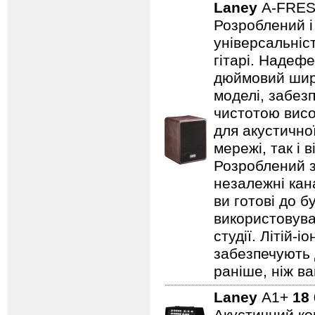
Laney
A-FRE
Розроблений і
універсальніст
гітарі. Надеф
дюймовий широ
моделі, забезп
чистотою висо
для акустично
мережі, так і 
Розроблений з
незалежні кан
ви готові до б
використовува
студії. Літій-
забезпечують 
раніше, ніж ва
Laney
A1+
18