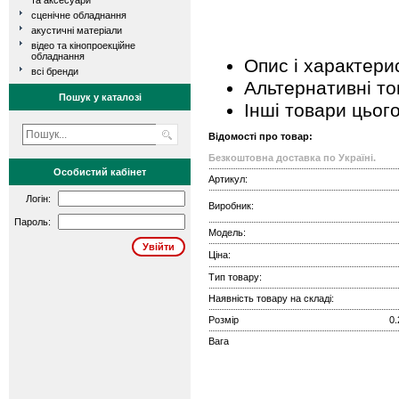
та аксесуари
сценічне обладнання
акустичні матеріали
відео та кінопроекційне
обладнання
Опис і характери
всі бренди
Альтернативні т
Пошук у каталозі
Інші товари цьог
Відомості про товар:
Безкоштовна доставка по Україні.
Особистий кабінет
Артикул:
Логін:
Виробник:
Пароль:
Модель:
Ціна:
Тип товару:
Наявність товару на складі:
Розмір
0.
Вага