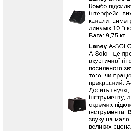
Комбо підсилю
інтерфейс, вих
канали, симет
динамік 10 "і 
Вага: 9,75 кг
Laney
A-SOL
A-Solo - це п
акустичної гі
посиленого зву
того, чи працю
прекрасний. A
Досить гнучкі
інструменту, д
окремих підклю
інструмента. 
звуку на мале
великих сцена