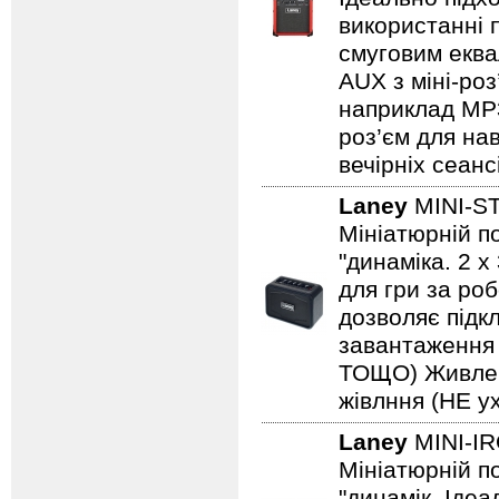
використанні 
смуговим еква
AUX з міні-роз
наприклад MP3/
роз’єм для на
вечірніх сеанс
Laney
MINI-S
Мініатюрній по
"динаміка. 2 
для гри за роб
дозволяє підкл
завантаження н
ТОЩО) Живленн
жівлння (НЕ ух
Laney
MINI-I
Мініатюрній по
"динамік. Іде