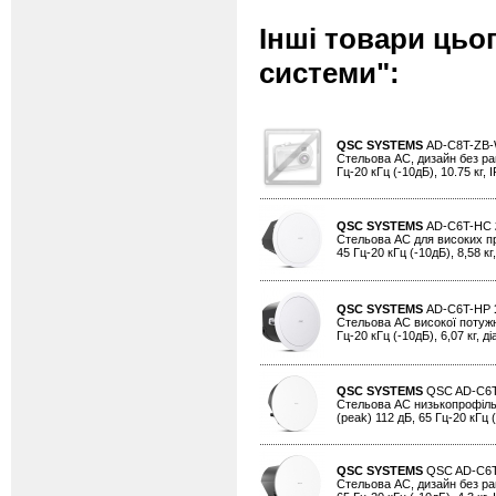
Інші товари цьо
системи":
QSC SYSTEMS
AD-C8T-ZB
Стельова АС, дизайн без рамк
Гц-20 кГц (-10дБ), 10.75 кг, I
QSC SYSTEMS
AD-C6T-HC
Стельова АС для високих прим
45 Гц-20 кГц (-10дБ), 8,58 кг
QSC SYSTEMS
AD-C6T-HP
Стельова АС високої потужнос
Гц-20 кГц (-10дБ), 6,07 кг, д
QSC SYSTEMS
QSC AD-C6
Стельова АС низькопрофільна,
(peak) 112 дБ, 65 Гц-20 кГц (-
QSC SYSTEMS
QSC AD-C6
Стельова АС, дизайн без рамк