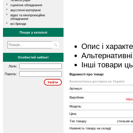
та аксесуари
сценічне обладнання
акустичні матеріали
відео та кінопроекційне
обладнання
всі бренди
Пошук у каталозі
Опис і характ
Альтернативні
Особистий кабінет
Інші товари ц
Логін:
Пароль:
Відомості про товар:
Безкоштовна доставка по Україні.
Артикул:
Виробник:
http
Модель:
Ціна:
Тип товару:
стельові а
Наявність товару на складі: