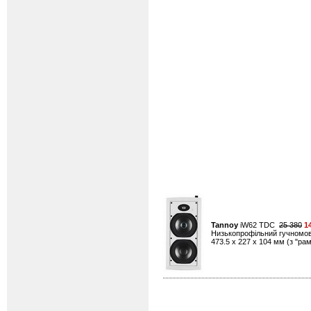
Tannoy
iW62 TDC
25 380
1
Низькопрофільний гучномовець
473.5 x 227 x 104 мм (з "рамк