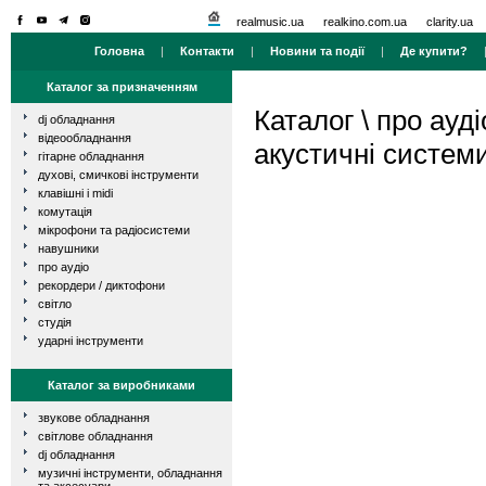
realmusic.ua
realkino.com.ua
clarity.ua
Головна
|
Контакти
|
Новини та події
|
Де купити?
Каталог за призначенням
Каталог
\
про ауді
dj обладнання
відеообладнання
акустичні систем
гітарне обладнання
духові, смичкові інструменти
клавішні і midi
комутація
мікрофони та радіосистеми
навушники
про аудіо
рекордери / диктофони
світло
студія
ударні інструменти
Каталог за виробниками
звукове обладнання
світлове обладнання
dj обладнання
музичні інструменти, обладнання