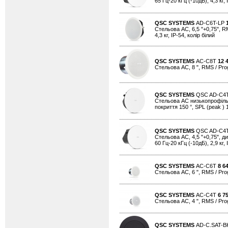
65 Гц-20 кГц (-10дБ), 4,3 кг, 
QSC SYSTEMS
AD-C6T-LP
Стельова АС, 6,5 "+0,75", RM
4,3 кг, IP-54, колір білий
QSC SYSTEMS
AC-C8T
12 
Стельова АС, 8 ", RMS / Progr
QSC SYSTEMS
QSC AD-C4
Стельова АС низькопрофільна,
покриття 150 °, SPL (peak ) 1
QSC SYSTEMS
QSC AD-C4
Стельова АС, 4,5 "+0,75", ди
60 Гц-20 кГц (-10дБ), 2,9 кг, 
QSC SYSTEMS
AC-C6T
8 6
Стельова АС, 6 ", RMS / Progr
QSC SYSTEMS
AC-C4T
6 7
Стельова АС, 4 ", RMS / Progr
QSC SYSTEMS
AD-C.SAT-