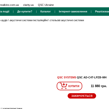
realkino.com.ua
clarity.ua
QSC Ukraine
а події
|
Де купити?
|
Каталог
|
Інтернет-замовлення
|
Реалізова
 аудіо
\
акустичні системи інсталяційні
\
стельові акустичні системи
QSC SYSTEMS
QSC AD-C4T-LPZB-WH
11 880 грн.
КУПИТИ
ЗАКІНЧУЄТЬСЯ
 і характеристики