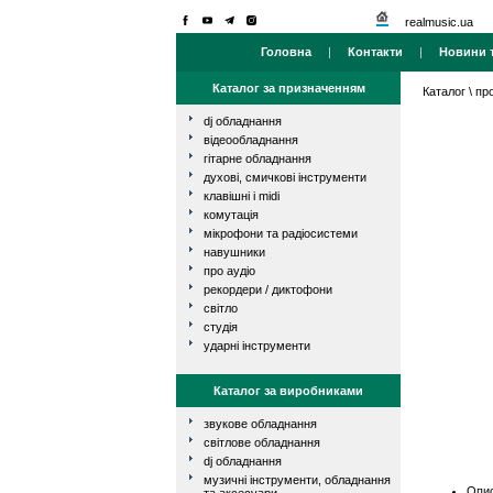
realmusic.ua
Головна
|
Контакти
|
Новини т
Каталог за призначенням
Каталог
\
про
dj обладнання
відеообладнання
гітарне обладнання
духові, смичкові інструменти
клавішні і midi
комутація
мікрофони та радіосистеми
навушники
про аудіо
рекордери / диктофони
світло
студія
ударні інструменти
Каталог за виробниками
звукове обладнання
світлове обладнання
dj обладнання
музичні інструменти, обладнання
Опис