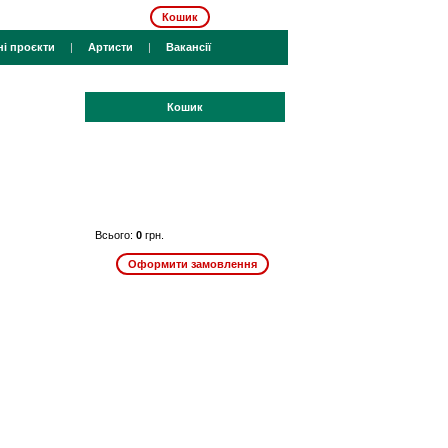
Кошик
ні проєкти
|
Артисти
|
Вакансії
Кошик
Всього:
0
грн.