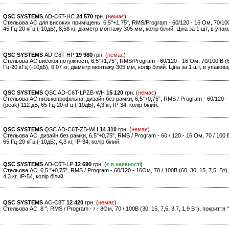
QSC SYSTEMS
AD-C6T-HC
24 570
грн. (
немає
)
Стельова АС для високих приміщень, 6,5"+1,75", RMS/Program - 60/120 - 16 Ом, 70/100 В
45 Гц-20 кГц (-10дБ), 8,58 кг, діаметр монтажу 305 мм, колір білий. Ціна за 1 шт, в упако
QSC SYSTEMS
AD-C6T-HP
19 980
грн. (
немає
)
Стельова АС високої потужності, 6,5"+1,75", RMS/Program - 60/120 - 16 Ом, 70/100 В (60
Гц-20 кГц (-10дБ), 6,07 кг, діаметр монтажу 305 мм, колір білий. Ціна за 1 шт, в упаковці
QSC SYSTEMS
QSC AD-C6T-LPZB-WH
15 120
грн. (
немає
)
Стельова АС низькопрофільна, дизайн без рамки, 6,5"+0,75", RMS / Program - 60/120 - 16
(peak) 112 дБ, 65 Гц-20 кГц (-10дБ), 4,3 кг, IP-34, колір білий.
QSC SYSTEMS
QSC AD-C6T-ZB-WH
14 310
грн. (
немає
)
Стельова АС, дизайн без рамки, 6,5"+0,75", RMS / Program - 60 / 120 - 16 Ом, 70 / 100 В 
65 Гц-20 кГц (-10дБ), 4,3 кг, IP-34, колір білий.
QSC SYSTEMS
AD-C6T-LP
12 690
грн. (
є в наявності
)
Стельова АС, 6,5 "+0,75", RMS / Program - 60/120 - 16Ом, 70 / 100В (60, 30, 15, 7,5, Вт)
4,3 кг, IP-54, колір білий
QSC SYSTEMS
AC-C8T
12 420
грн. (
немає
)
Стельова АС, 8 ", RMS / Program - / - 8Ом, 70 / 100В (30, 15, 7,5, 3,7, 1,9 Вт), покриття 