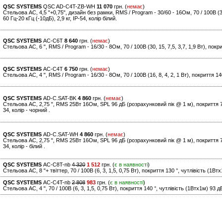
QSC SYSTEMS
QSC AD-C4T-ZB-WH
11 070
грн. (
немає
)
Стельова АС, 4,5 "+0,75", дизайн без рамки, RMS / Program - 30/60 - 16Ом, 70 / 100В (30,
60 Гц-20 кГц (-10дБ), 2,9 кг, IP-54, колір білий.
QSC SYSTEMS
AC-C6T
8 640
грн. (
немає
)
Стельова АС, 6 ", RMS / Program - 16/30 - 8Ом, 70 / 100В (30, 15, 7,5, 3,7, 1,9 Вт), покри
QSC SYSTEMS
AC-C4T
6 750
грн. (
немає
)
Стельова АС, 4 ", RMS / Program - 16/30 - 8Ом, 70 / 100В (16, 8, 4, 2, 1 Вт), покриття 14
QSC SYSTEMS
AD-C.SAT-BK
4 860
грн. (
немає
)
Стельова АС, 2,75 ", RMS 25Вт 16Ом, SPL 96 дБ (розрахунковий пік @ 1 м), покриття 70 °
34, колір - чорний .
QSC SYSTEMS
AD-C.SAT-WH
4 860
грн. (
немає
)
Стельова АС, 2,75 ", RMS 25Вт 16Ом, SPL 96 дБ (розрахунковий пік @ 1 м), покриття 70 °
34, колір - білий .
QSC SYSTEMS
AC-C8T-nb
4 320
1 512
грн. (
є в наявності
)
Стельова АС, 8 "+ твіттер, 70 / 100В (6, 3, 1,5, 0,75 Вт), покриття 130 °, чутлівість (1Втх
QSC SYSTEMS
AC-C4T-nb
2 808
983
грн. (
є в наявності
)
Стельова АС, 4 ", 70 / 100В (6, 3, 1,5, 0,75 Вт), покриття 140 °, чутлівість (1Втх1м) 93 д