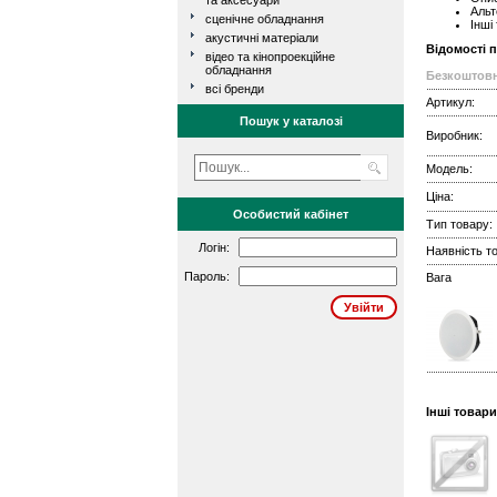
та аксесуари
Альт
сценічне обладнання
Інші
акустичні матеріали
Відомості 
відео та кінопроекційне
обладнання
Безкоштовн
всі бренди
Артикул:
Пошук у каталозі
Виробник:
Модель:
Ціна:
Особистий кабінет
Тип товару:
Логін:
Наявність то
Пароль:
Вага
Інші товари