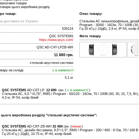
ернативні товари
 товари цього виробника розділу
про товар:
Опис товару:
а доставка по Україні.
Стельова АС низькопрофільна, дизайн 
Program - 30/60 - 16Ом, 70 / 100В (30, 
530124
Гц-20 кГц (-10дБ), 2,9 кг, IP-54, колір б
QSC SYSTEMS
Фото товару
https://www.qsys.com/
QSC AD-C4T-LPZB-WH
11 880 грн.
стельові акустичні системи
вару на складі:
є в наявності
5.1 кг
QSC SYSTEMS
AD-C6T-LP
12 690
грн. (
є в наявності
)
Стельова АС, 6,5 "+0,75", RMS / Program - 60/120 - 16Ом, 70 / 100В (60, 30, 15, 7,5, Вт)
4,3 кг, IP-54, колір білий
 цього виробника розділу "стельові акустичні системи":
QSC SYSTEMS
AD-C8T-ZB-WH
32 400
грн. (
немає
)
Стельова АС, дизайн без рамки, 8,5"+1.5", RMS / Program - 200 / 400 - 8 Ом, 70 / 100 В 
Гц-20 кГц (-10дБ), 10.75 кг, IP-44, колір білий.