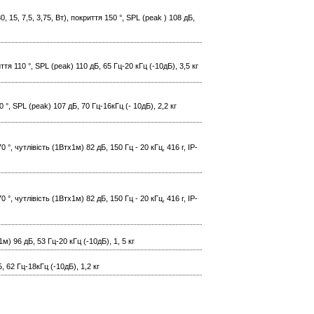
 15, 7,5, 3,75, Вт), покриття 150 °, SPL (peak ) 108 дБ,
ття 110 °, SPL (peak) 110 дБ, 65 Гц-20 кГц (-10дБ), 3,5 кг
0 °, SPL (peak) 107 дБ, 70 Гц-16кГц (- 10дБ), 2,2 кг
, чутлівість (1Втх1м) 82 дБ, 150 Гц - 20 кГц, 416 г, IP-
, чутлівість (1Втх1м) 82 дБ, 150 Гц - 20 кГц, 416 г, IP-
1м) 96 дБ, 53 Гц-20 кГц (-10дБ), 1, 5 кг
Б, 62 Гц-18кГц (-10дБ), 1,2 кг