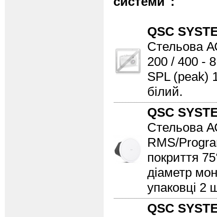
системи":
QSC SYST
Стельова АС
200 / 400 - 
SPL (peak) 1
білий.
QSC SYST
Стельова АС
RMS/Program 
покриття 75°
діаметр мон
упаковці 2 ш
QSC SYST