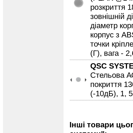
розкриття 1
зовнішній ді
діаметр корп
корпус з AB
точки кріпл
(Г), вага - 2,
QSC SYST
Стельова АС,
покриття 130
(-10дБ), 1, 5
Інші товари цьо