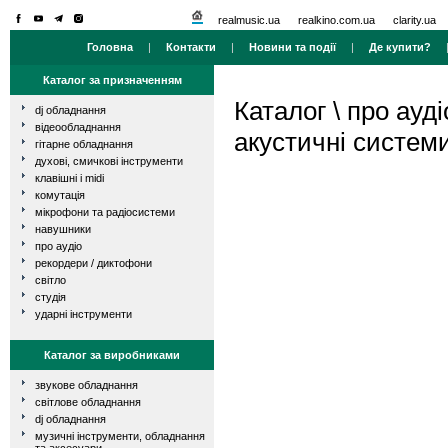
realmusic.ua
realkino.com.ua
clarity.ua
Головна
|
Контакти
|
Новини та події
|
Де купити?
Каталог за призначенням
Каталог
\
про ауді
dj обладнання
відеообладнання
акустичні систем
гітарне обладнання
духові, смичкові інструменти
клавішні і midi
комутація
мікрофони та радіосистеми
навушники
про аудіо
рекордери / диктофони
світло
студія
ударні інструменти
Каталог за виробниками
звукове обладнання
світлове обладнання
dj обладнання
музичні інструменти, обладнання