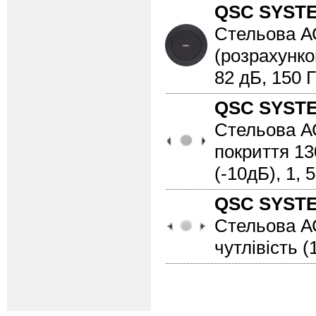
QSC SYST
Стельова АС
(розрахунков
82 дБ, 150 Гц
QSC SYST
Стельова АС,
покриття 130
(-10дБ), 1, 5
QSC SYST
Стельова АС,
чутлівість (