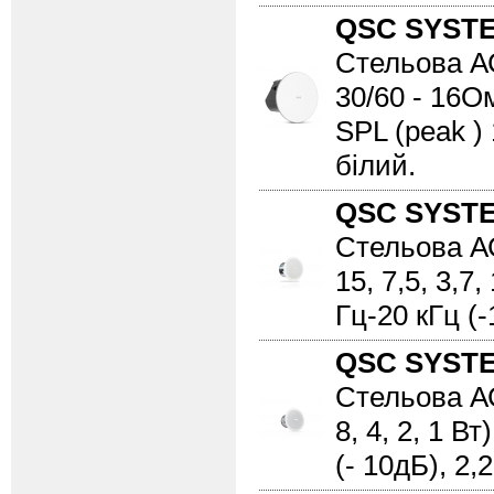
QSC SYST
Стельова АС
30/60 - 16Ом
SPL (peak ) 
білий.
QSC SYST
Стельова АС,
15, 7,5, 3,7
Гц-20 кГц (-
QSC SYST
Стельова АС,
8, 4, 2, 1 В
(- 10дБ), 2,2