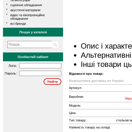
та аксесуари
сценічне обладнання
акустичні матеріали
відео та кінопроекційне
обладнання
всі бренди
Пошук у каталозі
Опис і характ
Альтернативні
Особистий кабінет
Інші товари ц
Логін:
Пароль:
Відомості про товар:
Безкоштовна доставка по Україні.
Артикул:
Виробник:
http
Модель:
Ціна:
Тип товару:
стельові а
Наявність товару на складі: