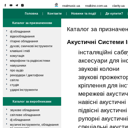
realmusic.ua
realkino.com.ua
clarity.ua
Головна
|
Контакти
|
Новини та події
|
Де купити?
Каталог за призначенням
Каталог за призначе
dj обладнання
відеообладнання
Акустичні Системи І
гітарне обладнання
духові, смичкові інструменти
інсталяційні саб
клавішні і midi
комутація
аксесуари для ін
мікрофони та радіосистеми
навушники
звукові колони
про аудіо
рекордери / диктофони
звукові прожекто
світло
кріплення для ін
студія
ударні інструменти
мережеві акустич
навісні акустичні
Каталог за виробниками
підвісні акустичн
звукове обладнання
світлове обладнання
рупорні акустичн
dj обладнання
музичні інструменти, обладнання
спеціальні акуст