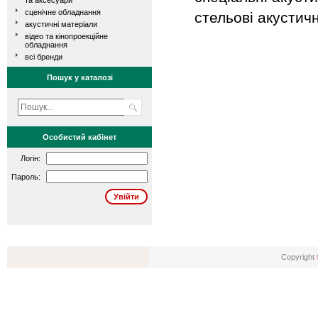
та аксесуари
сценічне обладнання
стельові акустич
акустичні матеріали
відео та кінопроекційне
обладнання
всі бренди
Пошук у каталозі
Особистий кабінет
Логін:
Пароль:
Copyright