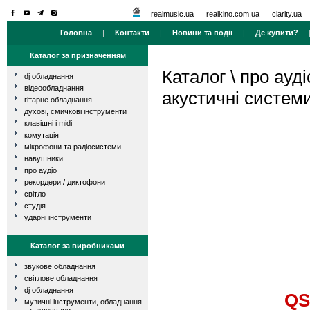
realmusic.ua
realkino.com.ua
clarity.ua
Головна
|
Контакти
|
Новини та події
|
Де купити?
Каталог за призначенням
Каталог
\
про ауді
dj обладнання
відеообладнання
акустичні систем
гітарне обладнання
духові, смичкові інструменти
клавішні і midi
комутація
мікрофони та радіосистеми
навушники
про аудіо
рекордери / диктофони
світло
студія
ударні інструменти
Каталог за виробниками
звукове обладнання
світлове обладнання
dj обладнання
QS
музичні інструменти, обладнання