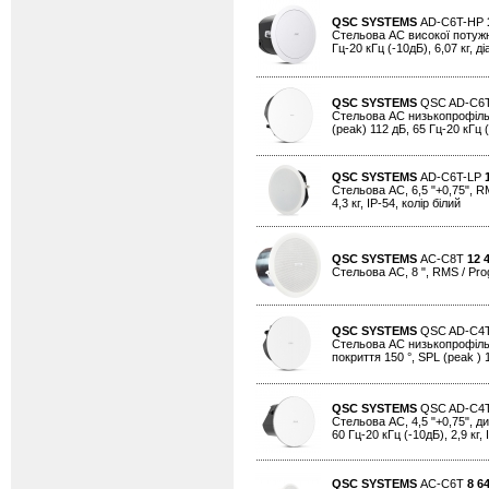
QSC SYSTEMS
AD-C6T-HP
Стельова АС високої потужнос
Гц-20 кГц (-10дБ), 6,07 кг, д
QSC SYSTEMS
QSC AD-C6
Стельова АС низькопрофільна,
(peak) 112 дБ, 65 Гц-20 кГц (-
QSC SYSTEMS
AD-C6T-LP
Стельова АС, 6,5 "+0,75", RM
4,3 кг, IP-54, колір білий
QSC SYSTEMS
AC-C8T
12 
Стельова АС, 8 ", RMS / Progr
QSC SYSTEMS
QSC AD-C4
Стельова АС низькопрофільна,
покриття 150 °, SPL (peak ) 1
QSC SYSTEMS
QSC AD-C4
Стельова АС, 4,5 "+0,75", ди
60 Гц-20 кГц (-10дБ), 2,9 кг, 
QSC SYSTEMS
AC-C6T
8 6