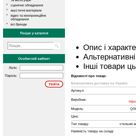
та аксесуари
сценічне обладнання
акустичні матеріали
відео та кінопроекційне
обладнання
всі бренди
Пошук у каталозі
Опис і характ
Альтернативні
Особистий кабінет
Інші товари ц
Логін:
Пароль:
Відомості про товар:
Безкоштовна доставка по Україні.
Артикул:
Виробник:
http
Модель:
QS
Ціна:
Тип товару:
стельові а
Наявність товару на складі: