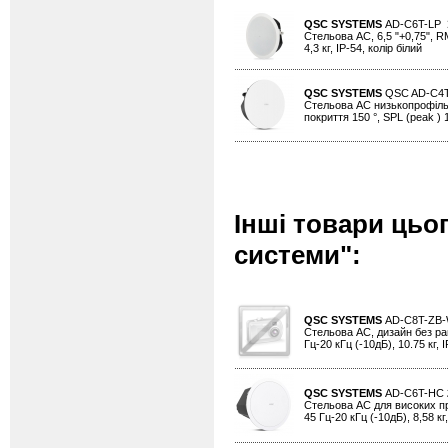
QSC SYSTEMS
AD-C6T-LP
Стельова АС, 6,5 "+0,75", RM
4,3 кг, IP-54, колір білий
QSC SYSTEMS
QSC AD-C4
Стельова АС низькопрофільна,
покриття 150 °, SPL (peak ) 1
Інші товари цьо
системи":
QSC SYSTEMS
AD-C8T-ZB
Стельова АС, дизайн без рамк
Гц-20 кГц (-10дБ), 10.75 кг, I
QSC SYSTEMS
AD-C6T-HC
Стельова АС для високих прим
45 Гц-20 кГц (-10дБ), 8,58 кг