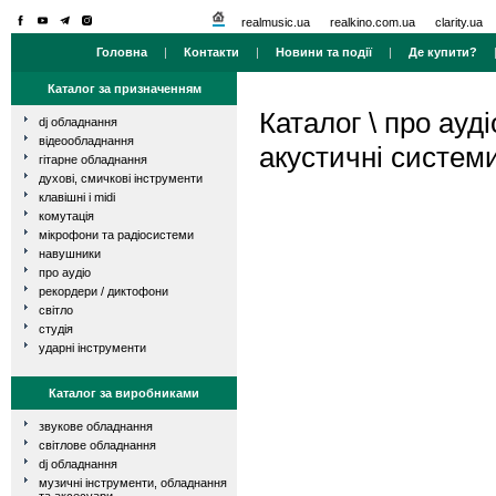
realmusic.ua
realkino.com.ua
clarity.ua
Головна
|
Контакти
|
Новини та події
|
Де купити?
Каталог за призначенням
Каталог
\
про ауді
dj обладнання
відеообладнання
акустичні систем
гітарне обладнання
духові, смичкові інструменти
клавішні і midi
комутація
мікрофони та радіосистеми
навушники
про аудіо
рекордери / диктофони
світло
студія
ударні інструменти
Каталог за виробниками
звукове обладнання
світлове обладнання
dj обладнання
музичні інструменти, обладнання