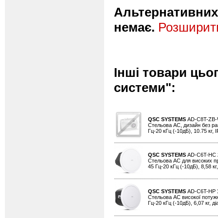
Альтернативних 
немає.
Розширити
Інші товари цьо
системи":
QSC SYSTEMS
AD-C8T-ZB
Стельова АС, дизайн без рамк
Гц-20 кГц (-10дБ), 10.75 кг, I
QSC SYSTEMS
AD-C6T-HC
Стельова АС для високих прим
45 Гц-20 кГц (-10дБ), 8,58 кг
QSC SYSTEMS
AD-C6T-HP
Стельова АС високої потужнос
Гц-20 кГц (-10дБ), 6,07 кг, д