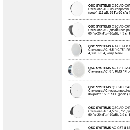
QSC SYSTEMS
QSC AD-C6
Стельова АС низькопрофільна,
(peak) 112 дБ, 65 Гц-20 кГц (-
QSC SYSTEMS
QSC AD-C6
Стельова АС, дизайн без рамк
65 Гц-20 кГц (-10дБ), 4,3 кг, 
QSC SYSTEMS
AD-C6T-LP
Стельова АС, 6,5 "+0,75", RM
4,3 кг, IP-54, колір білий
QSC SYSTEMS
AC-C8T
12 
Стельова АС, 8 ", RMS / Progr
QSC SYSTEMS
QSC AD-C4
Стельова АС низькопрофільна,
покриття 150 °, SPL (peak ) 1
QSC SYSTEMS
QSC AD-C4
Стельова АС, 4,5 "+0,75", ди
60 Гц-20 кГц (-10дБ), 2,9 кг, 
QSC SYSTEMS
AC-C6T
8 6