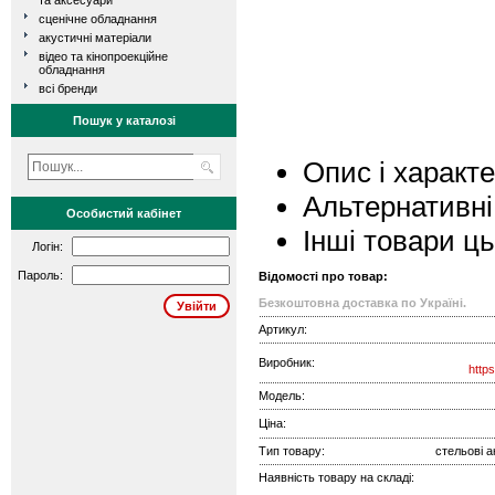
та аксесуари
сценічне обладнання
акустичні матеріали
відео та кінопроекційне
обладнання
всі бренди
Пошук у каталозі
Опис і характ
Альтернативні
Особистий кабінет
Інші товари ц
Логін:
Пароль:
Відомості про товар:
Безкоштовна доставка по Україні.
Артикул:
Виробник:
http
Модель:
Ціна:
Тип товару:
стельові а
Наявність товару на складі: