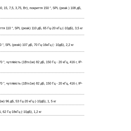
 15, 7,5, 3,75, Вт), покриття 150 °, SPL (peak ) 108 дБ,
ття 110 °, SPL (peak) 110 дБ, 65 Гц-20 кГц (-10дБ), 3,5 кг
0 °, SPL (peak) 107 дБ, 70 Гц-16кГц (- 10дБ), 2,2 кг
, чутлівість (1Втх1м) 82 дБ, 150 Гц - 20 кГц, 416 г, IP-
, чутлівість (1Втх1м) 82 дБ, 150 Гц - 20 кГц, 416 г, IP-
1м) 96 дБ, 53 Гц-20 кГц (-10дБ), 1, 5 кг
Б, 62 Гц-18кГц (-10дБ), 1,2 кг