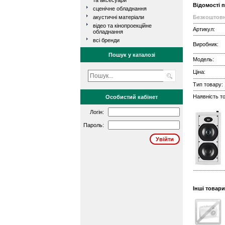
та аксесуари
Відомості 
сценічне обладнання
акустичні матеріали
Безкоштовн
відео та кінопроекційне
Артикул:
обладнання
всі бренди
Виробник:
Пошук у каталозі
Модель:
Ціна:
Тип товару:
Наявність то
Особистий кабінет
Логін:
Пароль:
Інші товари