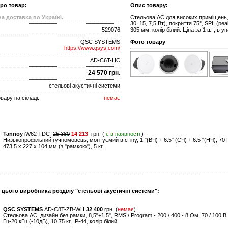
про товар:
Опис товару:
а доставка по Україні.
Стельова АС для високих приміщень, 6
30, 15, 7,5 Вт), покриття 75°, SPL (pe
529076
305 мм, колір білий. Ціна за 1 шт, в уп
QSC SYSTEMS
Фото товару
https://www.qsys.com/
AD-C6T-HC
24 570 грн.
стельові акустичні системи
вару на складі:
немає
Tannoy
iW62 TDC
25 380
14 213
грн. (
є в наявності
)
Низькопрофільний гучномовець, монтуємий в стіну, 1 "(ВЧ) + 6.5" (СЧ) + 6.5 "(НЧ), 70 Г
473.5 x 227 x 104 мм (з "рамкою"), 5 кг.
 цього виробника розділу "стельові акустичні системи":
QSC SYSTEMS
AD-C8T-ZB-WH
32 400
грн. (
немає
)
Стельова АС, дизайн без рамки, 8,5"+1.5", RMS / Program - 200 / 400 - 8 Ом, 70 / 100 В 
Гц-20 кГц (-10дБ), 10.75 кг, IP-44, колір білий.