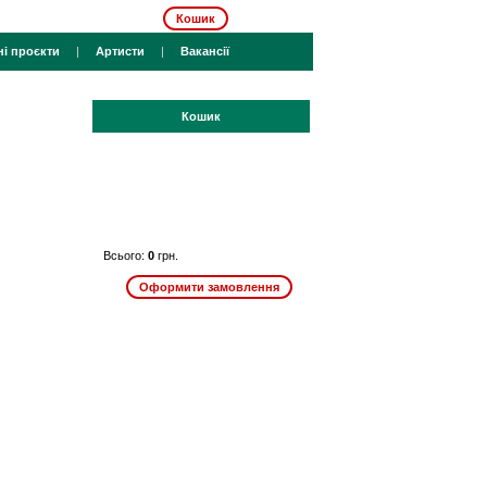
Кошик
ні проєкти
|
Артисти
|
Вакансії
Кошик
Всього:
0
грн.