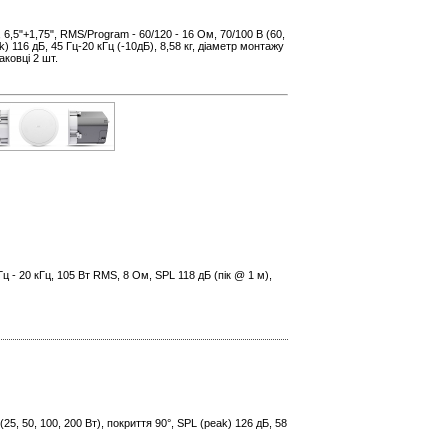
,5"+1,75", RMS/Program - 60/120 - 16 Ом, 70/100 В (60,
ak) 116 дБ, 45 Гц-20 кГц (-10дБ), 8,58 кг, діаметр монтажу
аковці 2 шт.
ц - 20 кГц, 105 Вт RMS, 8 Ом, SPL 118 дБ (пік @ 1 м),
(25, 50, 100, 200 Вт), покриття 90°, SPL (peak) 126 дБ, 58