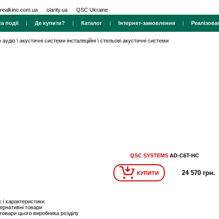
realkino.com.ua
clarity.ua
QSC Ukraine
а події
|
Де купити?
|
Каталог
|
Інтернет-замовлення
|
Реалізова
 аудіо
\
акустичні системи інсталяційні
\
стельові акустичні системи
QSC SYSTEMS
AD-C6T-HC
24 570 грн.
КУПИТИ
 і характеристики
ернативні товари
 товари цього виробника розділу