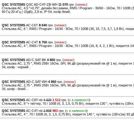
QSC SYSTEMS
QSC AD-C4T-ZB-WH
11 070
грн. (
немає
)
Стельова АС, 4,5 "+0,75", дизайн без рамки, RMS / Program - 30/60 - 16Ом, 70 / 100В (30,
60 Гц-20 кГц (-10дБ), 2,9 кг, IP-54, колір білий.
QSC SYSTEMS
AC-C6T
8 640
грн. (
немає
)
Стельова АС, 6 ", RMS / Program - 16/30 - 8Ом, 70 / 100В (30, 15, 7,5, 3,7, 1,9 Вт), покри
QSC SYSTEMS
AC-C4T
6 750
грн. (
немає
)
Стельова АС, 4 ", RMS / Program - 16/30 - 8Ом, 70 / 100В (16, 8, 4, 2, 1 Вт), покриття 14
QSC SYSTEMS
AD-C.SAT-BK
4 860
грн. (
немає
)
Стельова АС, 2,75 ", RMS 25Вт 16Ом, SPL 96 дБ (розрахунковий пік @ 1 м), покриття 70 °
34, колір - чорний .
QSC SYSTEMS
AD-C.SAT-WH
4 860
грн. (
немає
)
Стельова АС, 2,75 ", RMS 25Вт 16Ом, SPL 96 дБ (розрахунковий пік @ 1 м), покриття 70 °
34, колір - білий .
QSC SYSTEMS
AC-C8T-nb
4 320
1 512
грн. (
є в наявності
)
Стельова АС, 8 "+ твіттер, 70 / 100В (6, 3, 1,5, 0,75 Вт), покриття 130 °, чутлівість (1Втх
QSC SYSTEMS
AC-C4T-nb
2 808
983
грн. (
є в наявності
)
Стельова АС, 4 ", 70 / 100В (6, 3, 1,5, 0,75 Вт), покриття 140 °, чутлівість (1Втх1м) 93 д