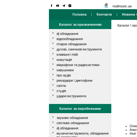
realmusic.ua
Головна
|
Контакти
|
Новини т
Каталог за призначенням
Каталог
\
про
dj обладнання
відеообладнання
гітарне обладнання
духові, смичкові інструменти
клавішні і midi
комутація
мікрофони та радіосистеми
навушники
про аудіо
рекордери / диктофони
світло
студія
ударні інструменти
Каталог за виробниками
звукове обладнання
світлове обладнання
Опис
dj обладнання
Альт
Інші
музичні інструменти, обладнання