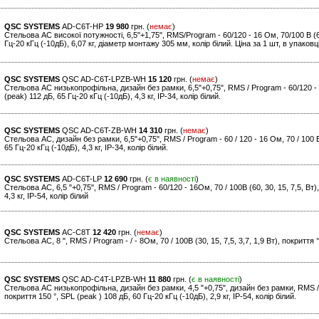
QSC SYSTEMS
AD-C6T-HP
19 980
грн. (
немає
)
Стельова АС високої потужності, 6,5"+1,75", RMS/Program - 60/120 - 16 Ом, 70/100 В (60
Гц-20 кГц (-10дБ), 6,07 кг, діаметр монтажу 305 мм, колір білий. Ціна за 1 шт, в упаковці
QSC SYSTEMS
QSC AD-C6T-LPZB-WH
15 120
грн. (
немає
)
Стельова АС низькопрофільна, дизайн без рамки, 6,5"+0,75", RMS / Program - 60/120 - 16
(peak) 112 дБ, 65 Гц-20 кГц (-10дБ), 4,3 кг, IP-34, колір білий.
QSC SYSTEMS
QSC AD-C6T-ZB-WH
14 310
грн. (
немає
)
Стельова АС, дизайн без рамки, 6,5"+0,75", RMS / Program - 60 / 120 - 16 Ом, 70 / 100 В 
65 Гц-20 кГц (-10дБ), 4,3 кг, IP-34, колір білий.
QSC SYSTEMS
AD-C6T-LP
12 690
грн. (
є в наявності
)
Стельова АС, 6,5 "+0,75", RMS / Program - 60/120 - 16Ом, 70 / 100В (60, 30, 15, 7,5, Вт)
4,3 кг, IP-54, колір білий
QSC SYSTEMS
AC-C8T
12 420
грн. (
немає
)
Стельова АС, 8 ", RMS / Program - / - 8Ом, 70 / 100В (30, 15, 7,5, 3,7, 1,9 Вт), покриття 
QSC SYSTEMS
QSC AD-C4T-LPZB-WH
11 880
грн. (
є в наявності
)
Стельова АС низькопрофільна, дизайн без рамки, 4,5 "+0,75", дизайн без рамки, RMS / Pr
покриття 150 °, SPL (peak ) 108 дБ, 60 Гц-20 кГц (-10дБ), 2,9 кг, IP-54, колір білий.