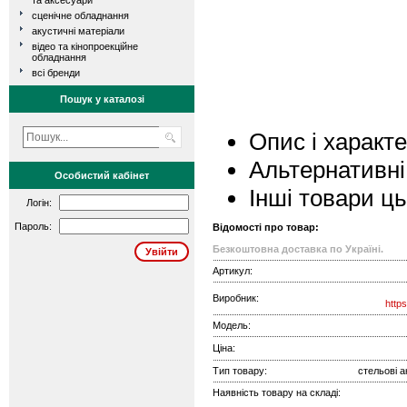
та аксесуари
сценічне обладнання
акустичні матеріали
відео та кінопроекційне
обладнання
всі бренди
Пошук у каталозі
Опис і характ
Альтернативні
Особистий кабінет
Інші товари ц
Логін:
Пароль:
Відомості про товар:
Безкоштовна доставка по Україні.
Артикул:
Виробник:
http
Модель:
Ціна:
Тип товару:
стельові а
Наявність товару на складі: