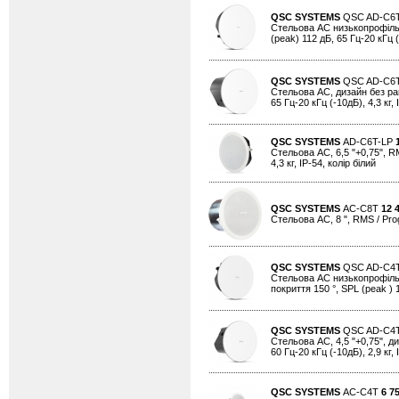
QSC SYSTEMS
QSC AD-C6
Стельова АС низькопрофільна,
(peak) 112 дБ, 65 Гц-20 кГц (-
QSC SYSTEMS
QSC AD-C6
Стельова АС, дизайн без рамк
65 Гц-20 кГц (-10дБ), 4,3 кг, 
QSC SYSTEMS
AD-C6T-LP
Стельова АС, 6,5 "+0,75", RM
4,3 кг, IP-54, колір білий
QSC SYSTEMS
AC-C8T
12 
Стельова АС, 8 ", RMS / Progr
QSC SYSTEMS
QSC AD-C4
Стельова АС низькопрофільна,
покриття 150 °, SPL (peak ) 1
QSC SYSTEMS
QSC AD-C4
Стельова АС, 4,5 "+0,75", ди
60 Гц-20 кГц (-10дБ), 2,9 кг, 
QSC SYSTEMS
AC-C4T
6 7