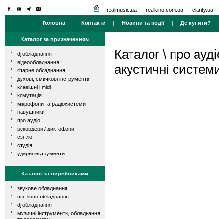
realmusic.ua
realkino.com.ua
clarity.ua
Головна
|
Контакти
|
Новини та події
|
Де купити?
Каталог за призначенням
Каталог
\
про ауді
dj обладнання
відеообладнання
акустичні систем
гітарне обладнання
духові, смичкові інструменти
клавішні і midi
комутація
мікрофони та радіосистеми
навушники
про аудіо
рекордери / диктофони
світло
студія
ударні інструменти
Каталог за виробниками
звукове обладнання
світлове обладнання
dj обладнання
музичні інструменти, обладнання