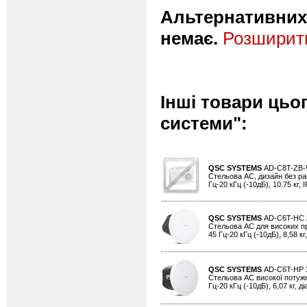
Альтернативних 
немає.
Розширити
Інші товари цьо
системи":
QSC SYSTEMS
AD-C8T-ZB
Стельова АС, дизайн без рамк
Гц-20 кГц (-10дБ), 10.75 кг, I
QSC SYSTEMS
AD-C6T-HC
Стельова АС для високих прим
45 Гц-20 кГц (-10дБ), 8,58 кг
QSC SYSTEMS
AD-C6T-HP
Стельова АС високої потужнос
Гц-20 кГц (-10дБ), 6,07 кг, д