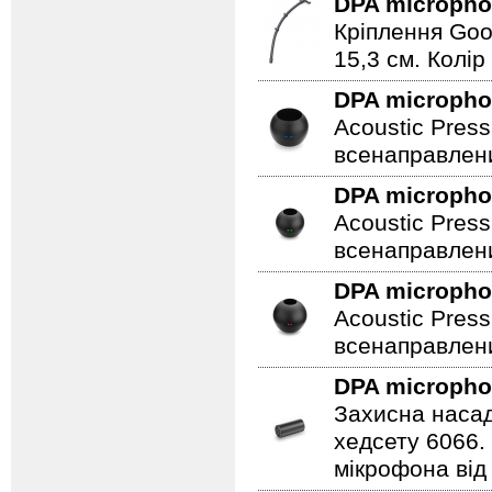
DPA microph
Кріплення Goo
15,3 см. Колір
DPA microph
Acoustic Press
всенаправлени
DPA microph
Acoustic Press
всенаправлени
DPA microph
Acoustic Press
всенаправлени
DPA microph
Захисна насад
хедсету 6066.
мікрофона від 