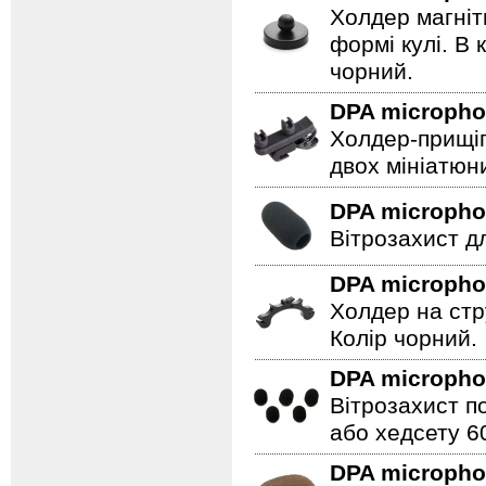
Холдер магніт
формі кулі. В 
чорний.
DPA microph
Холдер-прищіп
двох мініатюни
DPA microph
Вітрозахист д
DPA microph
Холдер на стр
Колір чорний.
DPA microph
Вітрозахист п
або хедсету 60
DPA microph