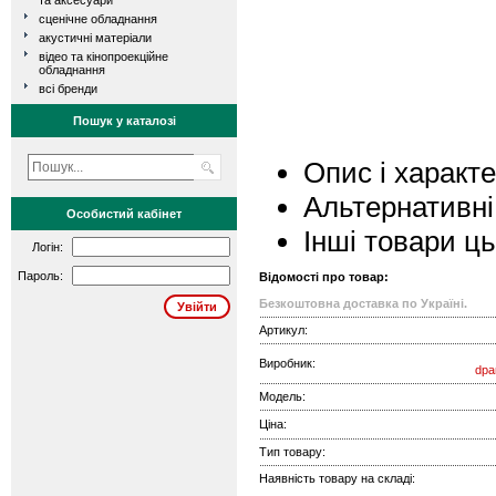
та аксесуари
сценічне обладнання
акустичні матеріали
відео та кінопроекційне
обладнання
всі бренди
Пошук у каталозі
Опис і характ
Альтернативні
Особистий кабінет
Інші товари ц
Логін:
Пароль:
Відомості про товар:
Безкоштовна доставка по Україні.
Артикул:
Виробник:
dpa
Модель:
Ціна:
Тип товару:
Наявність товару на складі: