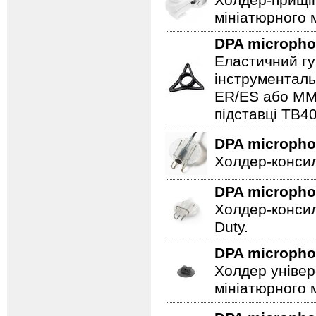
Холдер-прищіп
мініатюрного м
DPA microph
Еластичний гу
інструменталь
ER/ES або MMP
підставці TB4
DPA microph
Холдер-консил
DPA microph
Холдер-консил
Duty.
DPA microph
Холдер універ
мініатюрного 