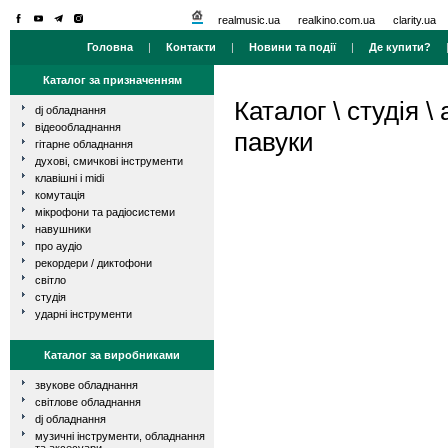
realmusic.ua
realkino.com.ua
clarity.ua
Головна
|
Контакти
|
Новини та події
|
Де купити?
Каталог за призначенням
Каталог
\
студія
\
dj обладнання
відеообладнання
павуки
гітарне обладнання
духові, смичкові інструменти
клавішні і midi
комутація
мікрофони та радіосистеми
навушники
про аудіо
рекордери / диктофони
світло
студія
ударні інструменти
Каталог за виробниками
звукове обладнання
світлове обладнання
dj обладнання
музичні інструменти, обладнання