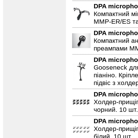
DPA microph
Компактний мі
MMP-ER/ES та
DPA microph
Компактний ан
преампами M
DPA microph
Gooseneck для
піаніно. Кріпл
підвіс з холде
DPA microph
Холдер-прищіп
чорний. 10 шт.
DPA microph
Холдер-прищіп
білий. 10 шт.