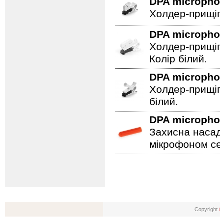
DPA microph
Холдер-прищіп
DPA microph
Холдер-прищіп
Колір білий.
DPA microph
Холдер-прищіп
білий.
DPA microph
Захисна насад
мікрофоном се
Copyright