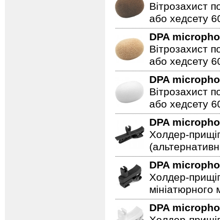
Вітрозахист п
або хедсету 60
DPA microph
Вітрозахист п
або хедсету 6
DPA microph
Вітрозахист п
або хедсету 60
DPA microph
Холдер-прищіп
(альтернативн
DPA microph
Холдер-прищіп
мініатюрного 
DPA microph