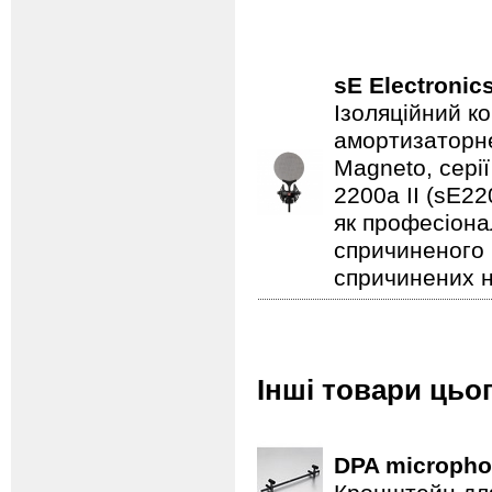
sE Electronic
Ізоляційний ко
амортизаторне
Magneto, серії
2200a II (sE22
як професіонал
спричиненого 
спричинених н
Інші товари цьо
DPA microph