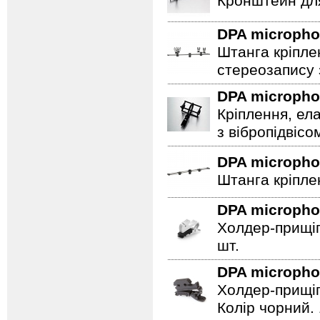
Кронштейн дл
DPA microph
Штанга кріпле
стереозапису 
DPA microph
Кріплення, ел
з вібропідвісо
DPA microph
Штанга кріпле
DPA microph
Холдер-прищіп
шт.
DPA microph
Холдер-прищіп
Колір чорний. 