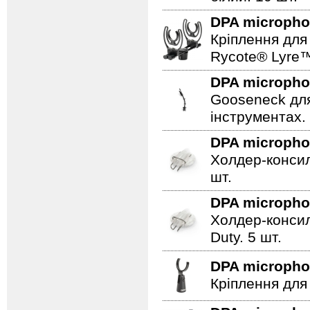
DPA microph
Кріплення для 
Rycote® Lyre
DPA microph
Gooseneck для
інструментах.
DPA microph
Холдер-консил
шт.
DPA microph
Холдер-консил
Duty. 5 шт.
DPA microph
Кріплення для