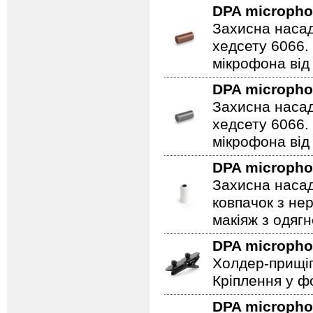
DPA microph
Захисна насад
хедсету 6066.
мікрофона від 
DPA microph
Захисна насад
хедсету 6066.
мікрофона від 
DPA microph
Захисна насад
ковпачок з не
макіяж з одягн
DPA microph
Холдер-прищіп
Кріплення у фо
DPA microph