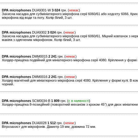
DPA microphones
DUA9301-W
3 024
грн. (
немає
)
Захисна насадка для субмініатюрного мікрофона серії 6060/61 або хедсету 6066. Крих
мікрофона від води та поту. Колір білий, 3 шт.
DPA microphones
DUA9302
3 024
грн. (
немає
)
Захисна насадка для субмініатюрного мікрофона серії 6060/61. Міцний ковпачок з нер
макіяж з одягненим мікрофоном. Колір білий, 3 шт.
DPA microphones
DMM0015
2 241
грн. (
немає
)
Холдер-прищіпка подвійний для мініатюрного мікрофона серії 4080. Кріплення у формі к
DPA microphones
DMM0016
2 241
грн. (
немає
)
Холдер магнітний для мініатюрного мікрофона серії 4080. Кріплення у формі кулі. В ком
чорний.
DPA microphones
SCM0034-B
1 809
грн. (
є в наявності
)
Холдер-прищіпка 8-позиційний (поворотний механізм з кроком 45°) для двох мініатюних
DPA microphones
DUA0028
1 512
грн. (
немає
)
Вітрозахист для мікрофонів. Діаметр 19 мм, довжина 72 мм.