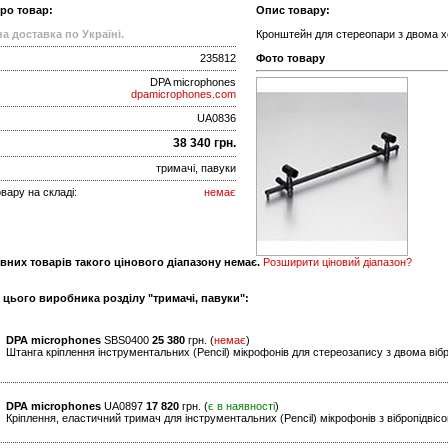
про товар:
Опис товару:
а доставка по Україні.
Кронштейн для стереопари з двома 
235812
Фото товару
DPA microphones
dpamicrophones.com
UA0836
38 340 грн.
тримачі, павуки
вару на складі:
немає
вних товарів такого цінового діапазону немає.
Розширити ціновий діапазон?
 цього виробника розділу "тримачі, павуки":
DPA microphones
SBS0400
25 380
грн. (
немає
)
Штанга кріплення інструментальних (Pencil) мікрофонів для стереозапису з двома віб
DPA microphones
UA0897
17 820
грн. (
є в наявності
)
Кріплення, еластичний тримач для інструментальних (Pencil) мікрофонів з вібропідвісо