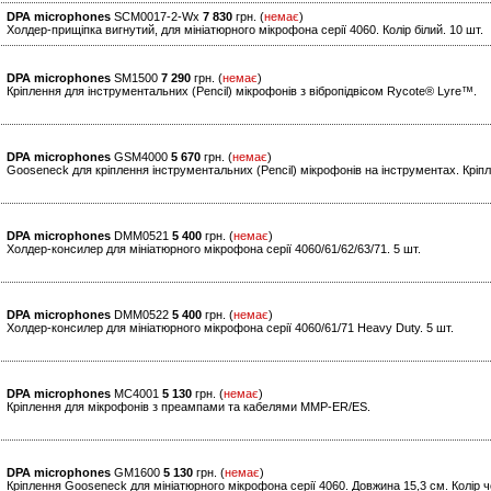
DPA microphones
SCM0017-2-Wx
7 830
грн. (
немає
)
Холдер-прищіпка вигнутий, для мініатюрного мікрофона серії 4060. Колір білий. 10 шт.
DPA microphones
SM1500
7 290
грн. (
немає
)
Кріплення для інструментальних (Pencil) мікрофонів з вібропідвісом Rycote® Lyre™.
DPA microphones
GSM4000
5 670
грн. (
немає
)
Gooseneck для кріплення інструментальних (Pencil) мікрофонів на інструментах. Кріп
DPA microphones
DMM0521
5 400
грн. (
немає
)
Холдер-консилер для мініатюрного мікрофона серії 4060/61/62/63/71. 5 шт.
DPA microphones
DMM0522
5 400
грн. (
немає
)
Холдер-консилер для мініатюрного мікрофона серії 4060/61/71 Heavy Duty. 5 шт.
DPA microphones
MC4001
5 130
грн. (
немає
)
Кріплення для мікрофонів з преампами та кабелями MMP-ER/ES.
DPA microphones
GM1600
5 130
грн. (
немає
)
Кріплення Gooseneck для мініатюрного мікрофона серії 4060. Довжина 15,3 см. Колір 