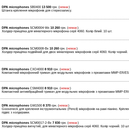
DPA microphones
SB0400
13 500
грн. (
немає
)
Штанга кріплення мікрофонів для стереозапису.
DPA microphones
SCM0004-Wx
10 260
грн. (
немає
)
Холдер-прищіпка для мініатюрного мікрофона серії 4060. Колір білий. 10 шт.
DPA microphones
SCM0008-Bx
10 260
грн. (
немає
)
Холдер-прищіпка подвійний для двох мініатюрних мікрофонів серії 4060. Колір чорний. 
DPA microphones
CXO4000
8 910
грн. (
немає
)
Компактний мікрофонний тримач для модульних мікрофонів з преампами MMP-ER/ES 
DPA microphones
CSM4000
8 910
грн. (
немає
)
Компактний антивібраційний тримач для модульних мікрофонів з преампами MMP-E
DPA microphones
GM1500
8 370
грн. (
немає
)
Gooseneck для кріплення інструментальних (Pencil) мікрофонів на рамі піаніно. Кріпле
підвіс з холдерами.
DPA microphones
SCM0017-2-Bx
7 830
грн. (
немає
)
Холдер-прищіпка вигнутий, для мініатюрного мікрофона серії 4060. Колір чорний. 10 шт