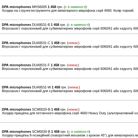
DPA microphones
MHS6005
1 458
грн. (
є в наявності
)
Холдер на струнні інструменти для мініатюрного мікрофона серії 4060. Колір чорний.
DPA microphones
DUA9531-B
1 458
грн. (
є в наявності
)
Вітрозахист поролоновий для субмініатюрних мікрофонів серії 6060/61 або хедсету 606
DPA microphones
DUA9531-C
1 458
грн. (
немає
)
Вітрозахист поролоновий для субмініатюрних мікрофонів серії 6060/61 або хедсету 606
DPA microphones
DUA9531-F
1 458
грн. (
немає
)
Вітрозахист поролоновий для субмініатюрних мікрофонів серії 6060/61 або хедсету 606
DPA microphones
DUA9531-W
1 458
грн. (
немає
)
Вітрозахист поролоновий для субмініатюрних мікрофонів серії 6060/61 або хедсету 6066
DPA microphones
SCM0020-B
1 458
грн. (
немає
)
Холдер-прищіпка для петличного мікрофона серії 4660 Heavy Duty (альтернативний хо
DPA microphones
SCM0030-B
1 458
грн. (
є в наявності
)
Холдер-прищіпка 8-позиційний (поворотний механізм з кроком 45°) для мініатюрного мі