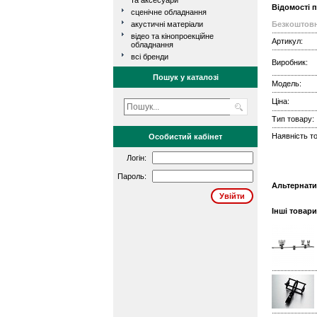
та аксесуари
Відомості 
сценічне обладнання
акустичні матеріали
Безкоштовн
відео та кінопроекційне
Артикул:
обладнання
всі бренди
Виробник:
Пошук у каталозі
Модель:
Ціна:
Тип товару:
Наявність то
Особистий кабінет
Логін:
Пароль:
Альтернати
Інші товари