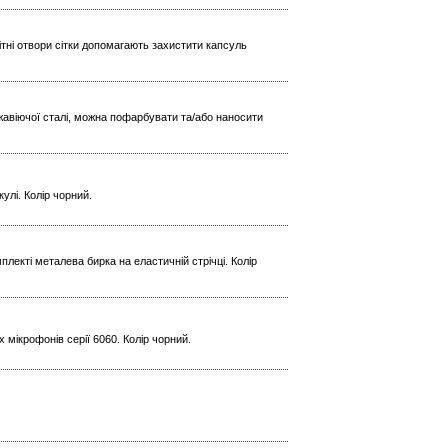
ітні отвори сітки допомагають захистити капсуль
жавіючої сталі, можна пофарбувати та/або наносити
улі. Колір чорний.
плекті металева бирка на еластичній стрічці. Колір
 мікрофонів серії 6060. Колір чорний.