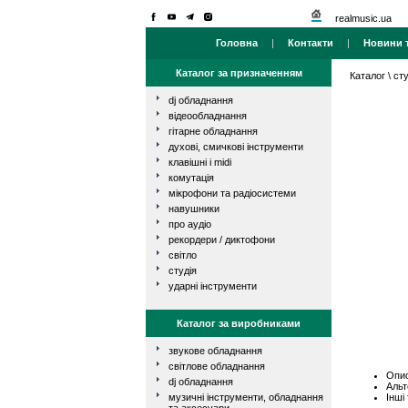
realmusic.ua
Головна
|
Контакти
|
Новини т
Каталог за призначенням
Каталог
\
сту
dj обладнання
відеообладнання
гітарне обладнання
духові, смичкові інструменти
клавішні і midi
комутація
мікрофони та радіосистеми
навушники
про аудіо
рекордери / диктофони
світло
студія
ударні інструменти
Каталог за виробниками
звукове обладнання
світлове обладнання
Опис
dj обладнання
Альт
Інші
музичні інструменти, обладнання