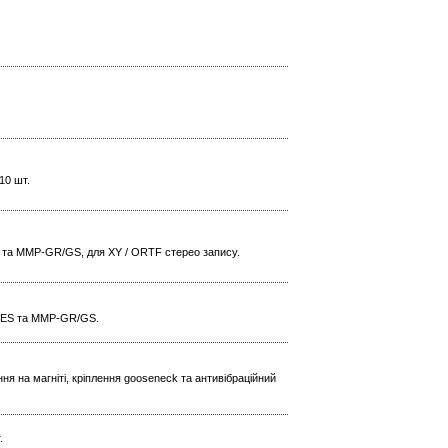
10 шт.
та MMP-GR/GS, для XY / ORTF стерео запису.
R/ES та MMP-GR/GS.
ння на магніті, кріплення gooseneck та антивібраційний
.