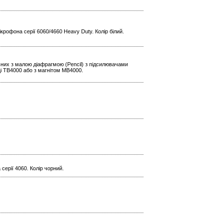
крофона серії 6060/4660 Heavy Duty. Колір білий.
ьних з малою діафрагмою (Pencil) з підсилювачами
і TB4000 або з магнітом MB4000.
серії 4060. Колір чорний.