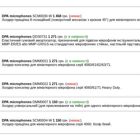
DPA microphones
SCM0030-W
1 458
грн. (
немає
)
Холдер-прищіпка 8-позиційний (поворотний механізм з кроком 45°) для мініатюрного мі
DPA microphones
DDS0731
1 271
грн. (
є в наявності
)
Еластичний гумовий амортизатор, призначений для підвіски мікрофонів інструментал
MMP-ER/ES або MMP-GR/GS на стандартних мікрофонних стійках, настільній підставц
DPA microphones
DMM0021
1 271
грн. (
є в наявності
)
Холдер-консилер для мініатюрного мікрофона серії 4060/61/62/63/71.
DPA microphones
DMM0022
1 271
грн. (
немає
)
Холдер-консилер для мініатюрного мікрофона серії 4060/61/71 Heavy Duty.
DPA microphones
DMM0007
1 150
грн. (
є в наявності
)
Холдер універсальний (для приклеювання на тейп) для одного мініатюрного мікрофона 
DPA microphones
SCM0004-W
1 150
грн. (
немає
)
Холдер-прищіпка для мініатюрного мікрофона серії 4060. Колір білий.