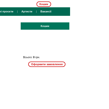
Кошик
ні проєкти
|
Артисти
|
Вакансії
Кошик
Всього:
0
грн.