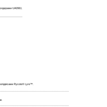
холдерами UA0961.
ропідвісами Rycote® Lyre™.
м.