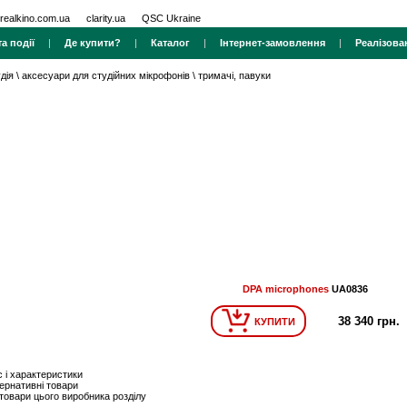
realkino.com.ua
clarity.ua
QSC Ukraine
а події
|
Де купити?
|
Каталог
|
Інтернет-замовлення
|
Реалізова
дія
\
аксесуари для студійних мікрофонів
\
тримачі, павуки
DPA microphones
UA0836
38 340 грн.
КУПИТИ
 і характеристики
ернативні товари
 товари цього виробника розділу