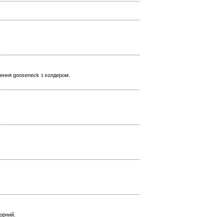
лення gooseneck з холдером.
чорний.