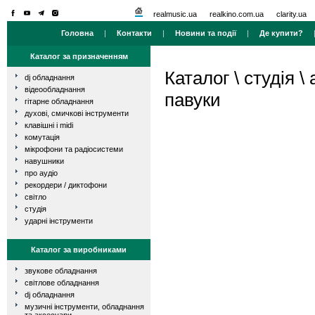
realmusic.ua
realkino.com.ua
clarity.ua
Головна
|
Контакти
|
Новини та події
|
Де купити?
Каталог за призначенням
Каталог
\
студія
\
dj обладнання
відеообладнання
павуки
гітарне обладнання
духові, смичкові інструменти
клавішні і midi
комутація
мікрофони та радіосистеми
навушники
про аудіо
рекордери / диктофони
світло
студія
ударні інструменти
Каталог за виробниками
звукове обладнання
світлове обладнання
dj обладнання
музичні інструменти, обладнання