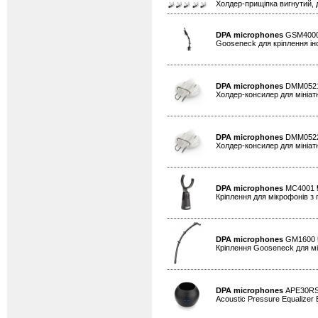
Холдер-прищіпка вигнутий, д
DPA microphones
GSM400
Gooseneck для кріплення ін
DPA microphones
DMM052
Холдер-консилер для мініатю
DPA microphones
DMM052
Холдер-консилер для мініатю
DPA microphones
MC4001
Кріплення для мікрофонів 
DPA microphones
GM1600
Кріплення Gooseneck для мін
DPA microphones
APE30R
Acoustic Pressure Equalizer