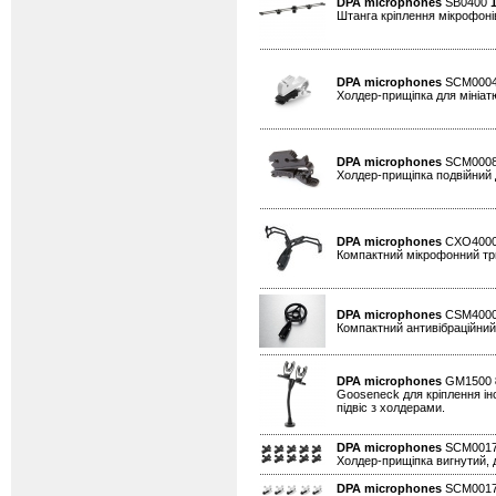
DPA microphones
SB0400
Штанга кріплення мікрофоні
DPA microphones
SCM000
Холдер-прищіпка для мініатю
DPA microphones
SCM000
Холдер-прищіпка подвійний д
DPA microphones
CXO400
Компактний мікрофонний тр
DPA microphones
CSM400
Компактний антивібраційни
DPA microphones
GM1500
Gooseneck для кріплення інс
підвіс з холдерами.
DPA microphones
SCM0017
Холдер-прищіпка вигнутий, д
DPA microphones
SCM0017