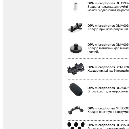
DPA microphones
DUA930
Захисна насадка для субмін
макіяж з одягненим мікрофон
DPA microphones
DMM001
Холдер-прищіпка подвійний д
DPA microphones
DMM001
Холдер магнітний для мініат
чорний.
DPA microphones
SCM003
Холдер-прищіпка 8-позиційни
DPA microphones
DUA002
Вітрозахист для мікрофонів
DPA microphones
MHS600
Холдер на струнні інструмен
DPA microphones
DUA953
Вітрозахист поролоновий для