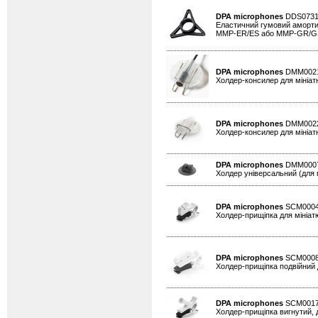
DPA microphones
DDS073
Еластичний гумовий амортиз
MMP-ER/ES або MMP-GR/GS на
DPA microphones
DMM002
Холдер-консилер для мініатю
DPA microphones
DMM002
Холдер-консилер для мініат
DPA microphones
DMM000
Холдер універсальний (для п
DPA microphones
SCM000
Холдер-прищіпка для мініатю
DPA microphones
SCM000
Холдер-прищіпка подвійний д
DPA microphones
SCM001
Холдер-прищіпка вигнутий, д