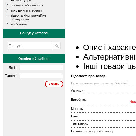
та аксесуари
сценічне обладнання
акустичні матеріали
відео та кінопроекційне
обладнання
всі бренди
Пошук у каталозі
Опис і характ
Альтернативні
Особистий кабінет
Інші товари ц
Логін:
Пароль:
Відомості про товар:
Безкоштовна доставка по Україні.
Артикул:
Виробник:
dpa
Модель:
Ціна:
Тип товару:
Наявність товару на складі: