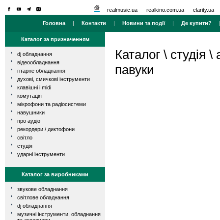
realmusic.ua
realkino.com.ua
clarity.ua
Головна
|
Контакти
|
Новини та події
|
Де купити?
Каталог за призначенням
Каталог
\
студія
\
dj обладнання
відеообладнання
павуки
гітарне обладнання
духові, смичкові інструменти
клавішні і midi
комутація
мікрофони та радіосистеми
навушники
про аудіо
рекордери / диктофони
світло
студія
ударні інструменти
Каталог за виробниками
звукове обладнання
світлове обладнання
dj обладнання
музичні інструменти, обладнання