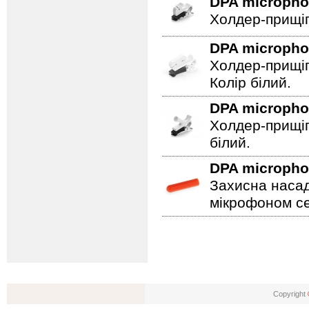
DPA microph
Холдер-прищіп
DPA microph
Холдер-прищіп
Колір білий.
DPA microph
Холдер-прищіп
білий.
DPA microph
Захисна насад
мікрофоном се
Copyright