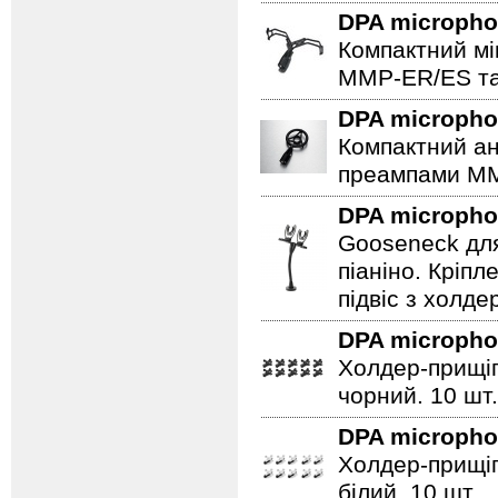
DPA microph
Компактний мі
MMP-ER/ES та
DPA microph
Компактний ан
преампами M
DPA microph
Gooseneck для
піаніно. Кріпл
підвіс з холде
DPA microph
Холдер-прищіп
чорний. 10 шт.
DPA microph
Холдер-прищіп
білий. 10 шт.