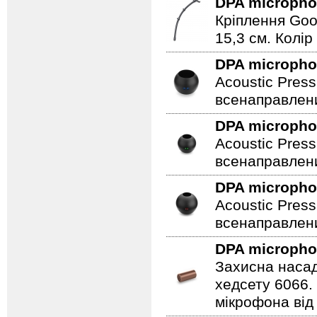
DPA microph
Кріплення Goo
15,3 см. Колір
DPA microph
Acoustic Press
всенаправлени
DPA microph
Acoustic Press
всенаправлени
DPA microph
Acoustic Press
всенаправлени
DPA microph
Захисна насад
хедсету 6066.
мікрофона від 