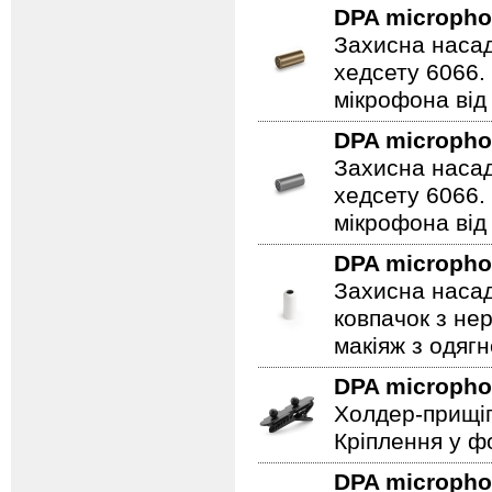
DPA microph
Захисна насад
хедсету 6066.
мікрофона від 
DPA microph
Захисна насад
хедсету 6066.
мікрофона від 
DPA microph
Захисна насад
ковпачок з не
макіяж з одягн
DPA microph
Холдер-прищіп
Кріплення у фо
DPA microph