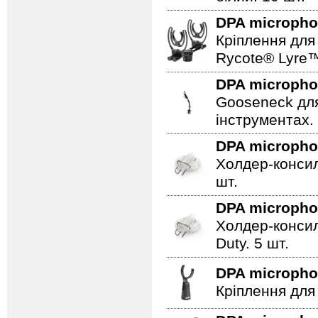
DPA microph
Кріплення для 
Rycote® Lyre
DPA microph
Gooseneck для
інструментах.
DPA microph
Холдер-консил
шт.
DPA microph
Холдер-консил
Duty. 5 шт.
DPA microph
Кріплення для