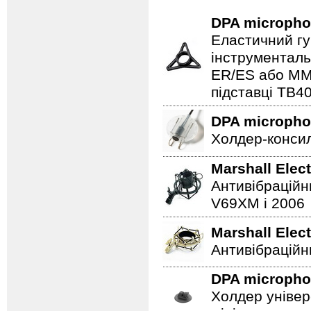
DPA microph
Еластичний гу
інструменталь
ER/ES або MMP
підставці TB4
DPA microph
Холдер-консил
Marshall Elec
Антивібраційн
V69XM і 2006
Marshall Elec
Антивібраційни
DPA microph
Холдер універ