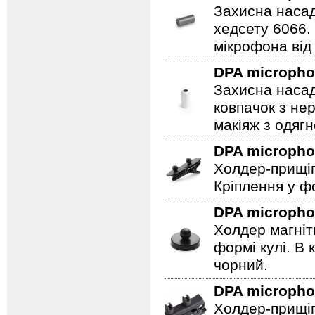
Захисна насад
хедсету 6066.
мікрофона від 
DPA microph
Захисна насад
ковпачок з не
макіяж з одягн
DPA microph
Холдер-прищіп
Кріплення у фо
DPA microph
Холдер магніт
формі кулі. В 
чорний.
DPA microph
Холдер-прищіп