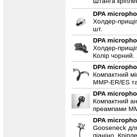
Штанга кріпле
DPA microph
Холдер-прищіп
шт.
DPA microph
Холдер-прищіп
Колір чорний. 
DPA microph
Компактний мі
MMP-ER/ES та
DPA microph
Компактний ан
преампами M
DPA microph
Gooseneck для
піаніно. Кріпл