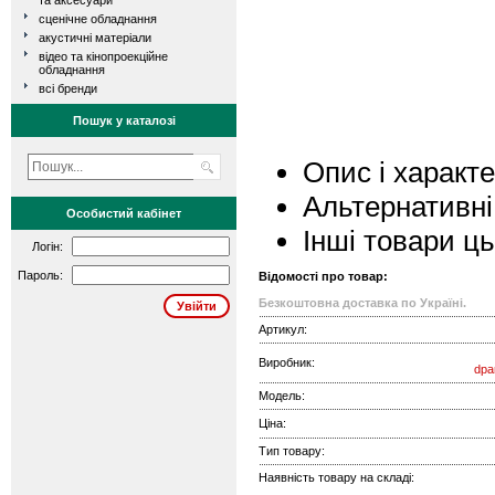
та аксесуари
сценічне обладнання
акустичні матеріали
відео та кінопроекційне
обладнання
всі бренди
Пошук у каталозі
Опис і характ
Альтернативні
Особистий кабінет
Інші товари ц
Логін:
Пароль:
Відомості про товар:
Безкоштовна доставка по Україні.
Артикул:
Виробник:
dpa
Модель:
Ціна:
Тип товару:
Наявність товару на складі: