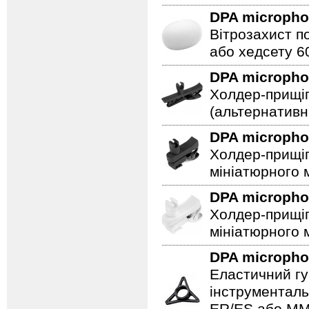
DPA microph
Вітрозахист п
або хедсету 60
DPA microph
Холдер-прищіп
(альтернативн
DPA microph
Холдер-прищіп
мініатюрного 
DPA microph
Холдер-прищіп
мініатюрного м
DPA microph
Еластичний гу
інструменталь