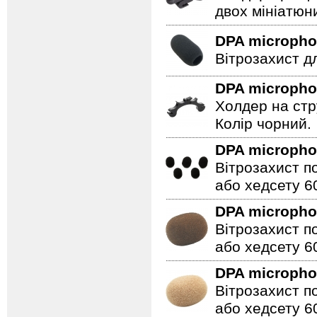
двох мініатюни
DPA microph
Вітрозахист д
DPA microph
Холдер на стр
Колір чорний.
DPA microph
Вітрозахист п
або хедсету 60
DPA microph
Вітрозахист п
або хедсету 60
DPA microph
Вітрозахист п
або хедсету 6