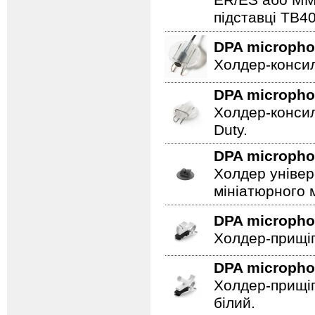
ER/ES або MMP
підставці TB4
DPA microph
Холдер-консил
DPA microph
Холдер-консил
Duty.
DPA microph
Холдер універ
мініатюрного 
DPA microph
Холдер-прищіп
DPA microph
Холдер-прищіп
білий.