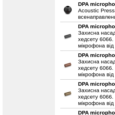
DPA microph
Acoustic Press
всенаправлени
DPA microph
Захисна насад
хедсету 6066.
мікрофона від 
DPA microph
Захисна насад
хедсету 6066.
мікрофона від 
DPA microph
Захисна насад
хедсету 6066.
мікрофона від 
DPA microph