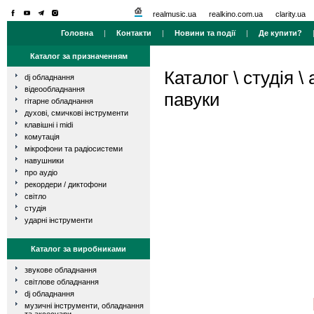
realmusic.ua
realkino.com.ua
clarity.ua
Головна
|
Контакти
|
Новини та події
|
Де купити?
Каталог за призначенням
Каталог
\
студія
\
dj обладнання
відеообладнання
павуки
гітарне обладнання
духові, смичкові інструменти
клавішні і midi
комутація
мікрофони та радіосистеми
навушники
про аудіо
рекордери / диктофони
світло
студія
ударні інструменти
Каталог за виробниками
звукове обладнання
світлове обладнання
dj обладнання
музичні інструменти, обладнання