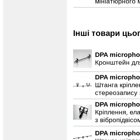
мініатюрного 
Інші товари цьо
DPA microph
Кронштейн дл
DPA microph
Штанга кріпле
стереозапису 
DPA microph
Кріплення, ел
з вібропідвісо
DPA microph