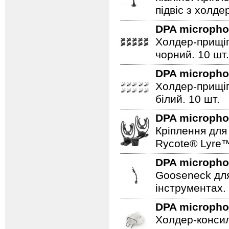
підвіс з холде
DPA microph
Холдер-прищіп
чорний. 10 шт.
DPA microph
Холдер-прищіп
білий. 10 шт.
DPA microph
Кріплення для 
Rycote® Lyre
DPA microph
Gooseneck для
інструментах.
DPA microph
Холдер-консил