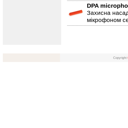
DPA microph
Захисна насад
мікрофоном се
Copyright