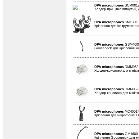
DPA microphones
SCM0017
Холдер-прищіпка вигнутий, д
DPA microphones
SM1500
Кріплення для інструменталь
DPA microphones
GSM400
Gooseneck для кріплення ін
DPA microphones
DMM052
Холдер-консилер для мініатю
DPA microphones
DMM052
Холдер-консилер для мініатю
DPA microphones
MC4001
Кріплення для мікрофонів 
DPA microphones
GM1600
Кріплення Gooseneck для мін