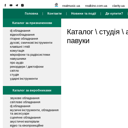
realmusic.ua
realkino.com.ua
clarity.ua
Головна
|
Контакти
|
Новини та події
|
Де купити?
Каталог за призначенням
Каталог
\
студія
\
dj обладнання
відеообладнання
павуки
гітарне обладнання
духові, смичкові інструменти
клавішні і midi
комутація
мікрофони та радіосистеми
навушники
про аудіо
рекордери / диктофони
світло
студія
ударні інструменти
Каталог за виробниками
звукове обладнання
світлове обладнання
dj обладнання
музичні інструменти, обладнання
та аксесуари
сценічне обладнання
акустичні матеріали
відео та кінопроекційне