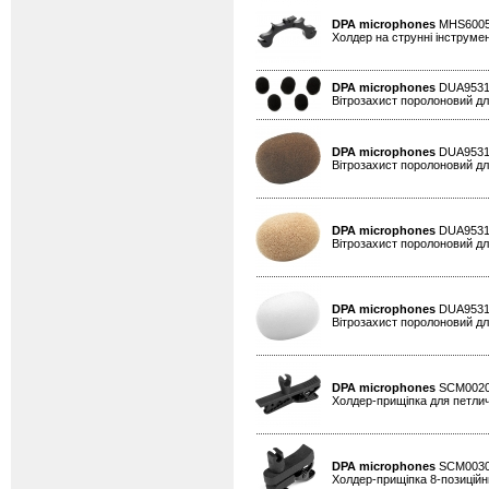
DPA microphones
MHS600
Холдер на струнні інструмен
DPA microphones
DUA953
Вітрозахист поролоновий для
DPA microphones
DUA953
Вітрозахист поролоновий для
DPA microphones
DUA953
Вітрозахист поролоновий для
DPA microphones
DUA953
Вітрозахист поролоновий для
DPA microphones
SCM002
Холдер-прищіпка для петлич
DPA microphones
SCM003
Холдер-прищіпка 8-позиційни