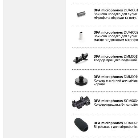
DPA microphones
DUA930
Захисна насадка для субмін
мікрофона від води та поту. 
DPA microphones
DUA930
Захисна насадка для субмін
макіяж з одягненим мікрофон
DPA microphones
DMM001
Холдер-прищіпка подвійний д
DPA microphones
DMM001
Холдер магнітний для мініат
чорний.
DPA microphones
SCM003
Холдер-прищіпка 8-позиційни
DPA microphones
DUA002
Вітрозахист для мікрофонів