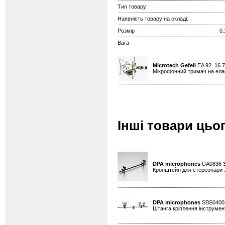
Тип товару:
Наявність товару на складі:
Розмір
0.
Вага
Microtech Gefell
EA 92
16 
Мікрофонний тримач на елас
Інші товари цьо
DPA microphones
UA0836
Кронштейн для стереопари 
DPA microphones
SBS040
Штанга кріплення інструмен