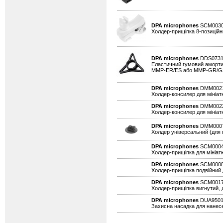
DPA microphones
SCM003
Холдер-прищіпка 8-позиційни
DPA microphones
DDS073
Еластичний гумовий амортиз
MMP-ER/ES або MMP-GR/GS на
DPA microphones
DMM002
Холдер-консилер для мініатю
DPA microphones
DMM002
Холдер-консилер для мініат
DPA microphones
DMM000
Холдер універсальний (для п
DPA microphones
SCM000
Холдер-прищіпка для мініатю
DPA microphones
SCM000
Холдер-прищіпка подвійний д
DPA microphones
SCM001
Холдер-прищіпка вигнутий, д
DPA microphones
DUA950