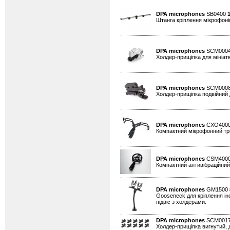
DPA microphones
SB0400
Штанга кріплення мікрофоні
DPA microphones
SCM000
Холдер-прищіпка для мініатю
DPA microphones
SCM000
Холдер-прищіпка подвійний д
DPA microphones
CXO400
Компактний мікрофонний тр
DPA microphones
CSM400
Компактний антивібраційни
DPA microphones
GM1500
Gooseneck для кріплення інс
підвіс з холдерами.
DPA microphones
SCM0017
Холдер-прищіпка вигнутий, д