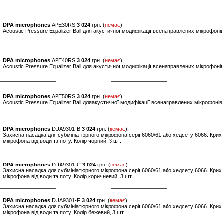
DPA microphones
APE30RS
3 024
грн. (
немає
)
Acoustic Pressure Equalizer Ball для акустичної модифікації всенаправлених мікрофоні
DPA microphones
APE40RS
3 024
грн. (
немає
)
Acoustic Pressure Equalizer Ball для акустичної модифікації всенаправлених мікрофоні
DPA microphones
APE50RS
3 024
грн. (
немає
)
Acoustic Pressure Equalizer Ball дляакустичної модифікації всенаправлених мікрофоні
DPA microphones
DUA9301-B
3 024
грн. (
немає
)
Захисна насадка для субмініатюрного мікрофона серії 6060/61 або хедсету 6066. Крих
мікрофона від води та поту. Колір чорний, 3 шт.
DPA microphones
DUA9301-C
3 024
грн. (
немає
)
Захисна насадка для субмініатюрного мікрофона серії 6060/61 або хедсету 6066. Крих
мікрофона від води та поту. Колір коричневий, 3 шт.
DPA microphones
DUA9301-F
3 024
грн. (
немає
)
Захисна насадка для субмініатюрного мікрофона серії 6060/61 або хедсету 6066. Крих
мікрофона від води та поту. Колір бежевий, 3 шт.