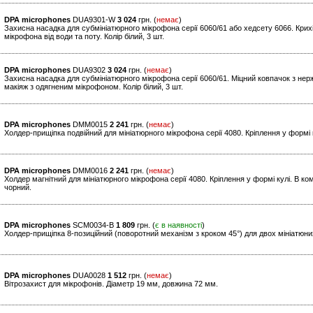
DPA microphones
DUA9301-W
3 024
грн. (
немає
)
Захисна насадка для субмініатюрного мікрофона серії 6060/61 або хедсету 6066. Крих
мікрофона від води та поту. Колір білий, 3 шт.
DPA microphones
DUA9302
3 024
грн. (
немає
)
Захисна насадка для субмініатюрного мікрофона серії 6060/61. Міцний ковпачок з нер
макіяж з одягненим мікрофоном. Колір білий, 3 шт.
DPA microphones
DMM0015
2 241
грн. (
немає
)
Холдер-прищіпка подвійний для мініатюрного мікрофона серії 4080. Кріплення у формі к
DPA microphones
DMM0016
2 241
грн. (
немає
)
Холдер магнітний для мініатюрного мікрофона серії 4080. Кріплення у формі кулі. В ком
чорний.
DPA microphones
SCM0034-B
1 809
грн. (
є в наявності
)
Холдер-прищіпка 8-позиційний (поворотний механізм з кроком 45°) для двох мініатюних
DPA microphones
DUA0028
1 512
грн. (
немає
)
Вітрозахист для мікрофонів. Діаметр 19 мм, довжина 72 мм.