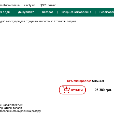
realkino.com.ua
clarity.ua
QSC Ukraine
а події
|
Де купити?
|
Каталог
|
Інтернет-замовлення
|
Реалізова
дія
\
аксесуари для студійних мікрофонів
\
тримачі, павуки
DPA microphones
SBS0400
25 380 грн.
КУПИТИ
 і характеристики
ернативні товари
 товари цього виробника розділу