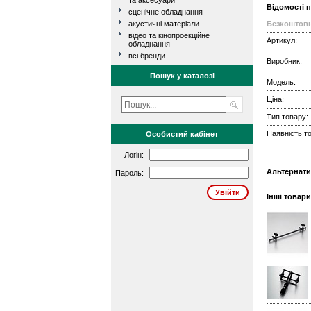
та аксесуари
Відомості 
сценічне обладнання
акустичні матеріали
Безкоштовн
відео та кінопроекційне
Артикул:
обладнання
всі бренди
Виробник:
Пошук у каталозі
Модель:
Ціна:
Тип товару:
Наявність то
Особистий кабінет
Логін:
Альтернати
Пароль:
Інші товари