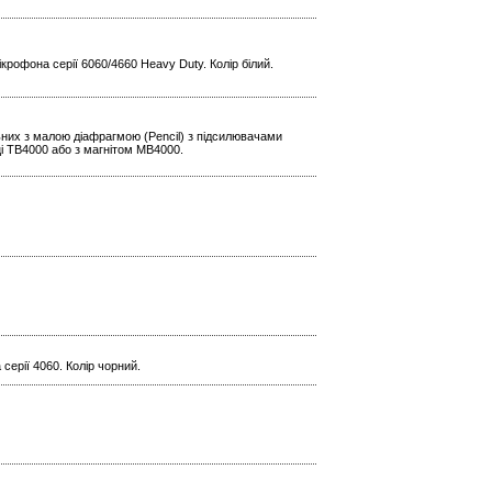
крофона серії 6060/4660 Heavy Duty. Колір білий.
ьних з малою діафрагмою (Pencil) з підсилювачами
і TB4000 або з магнітом MB4000.
серії 4060. Колір чорний.