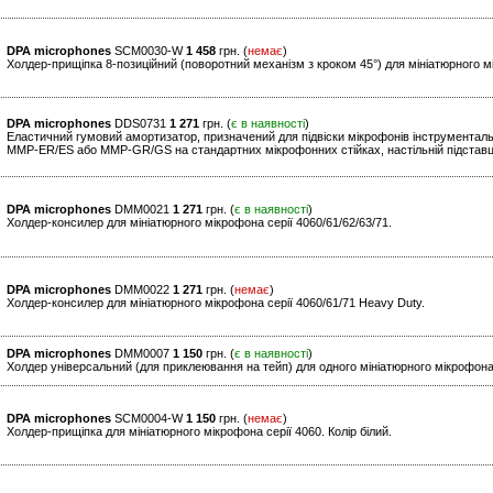
DPA microphones
SCM0030-W
1 458
грн. (
немає
)
Холдер-прищіпка 8-позиційний (поворотний механізм з кроком 45°) для мініатюрного мі
DPA microphones
DDS0731
1 271
грн. (
є в наявності
)
Еластичний гумовий амортизатор, призначений для підвіски мікрофонів інструментал
MMP-ER/ES або MMP-GR/GS на стандартних мікрофонних стійках, настільній підставц
DPA microphones
DMM0021
1 271
грн. (
є в наявності
)
Холдер-консилер для мініатюрного мікрофона серії 4060/61/62/63/71.
DPA microphones
DMM0022
1 271
грн. (
немає
)
Холдер-консилер для мініатюрного мікрофона серії 4060/61/71 Heavy Duty.
DPA microphones
DMM0007
1 150
грн. (
є в наявності
)
Холдер універсальний (для приклеювання на тейп) для одного мініатюрного мікрофона 
DPA microphones
SCM0004-W
1 150
грн. (
немає
)
Холдер-прищіпка для мініатюрного мікрофона серії 4060. Колір білий.