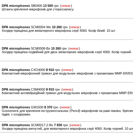
DPA microphones
SB0400
13 500
грн. (
немає
)
Штанга кріплення мікрофонів для стереозапису.
DPA microphones
SCM0004-Wx
10 260
грн. (
немає
)
Холдер-прищіпка для мініатюрного мікрофона серії 4060. Колір білий. 10 шт.
DPA microphones
SCM0008-Bx
10 260
грн. (
немає
)
Холдер-прищіпка подвійний для двох мініатюрних мікрофонів серії 4060. Колір чорний. 
DPA microphones
CXO4000
8 910
грн. (
немає
)
Компактний мікрофонний тримач для модульних мікрофонів з преампами MMP-ER/ES 
DPA microphones
CSM4000
8 910
грн. (
немає
)
Компактний антивібраційний тримач для модульних мікрофонів з преампами MMP-E
DPA microphones
GM1500
8 370
грн. (
немає
)
Gooseneck для кріплення інструментальних (Pencil) мікрофонів на рамі піаніно. Кріпле
підвіс з холдерами.
DPA microphones
SCM0017-2-Bx
7 830
грн. (
немає
)
Холдер-прищіпка вигнутий, для мініатюрного мікрофона серії 4060. Колір чорний. 10 шт