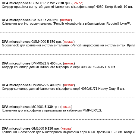
DPA microphones
SCM0017-2-Wx
7 830
грн. (
немає
)
Холдер-прищіпка вигнутий, для мініатюрного мікрофона серії 4060. Колір білий. 10 шт.
DPA microphones
SM1500
7 290
грн. (
немає
)
Кріплення для інструментальних (Pencil) мікрофонів з вібропідвісом Rycote® Lyre™.
DPA microphones
GSM4000
5 670
грн. (
немає
)
Gooseneck для кріплення інструментальних (Pencil) мікрофонів на інструментах. Кріп
DPA microphones
DMM0521
5 400
грн. (
немає
)
Холдер-консилер для мініатюрного мікрофона серії 4060/61/62/63/71. 5 шт.
DPA microphones
DMM0522
5 400
грн. (
немає
)
Холдер-консилер для мініатюрного мікрофона серії 4060/61/71 Heavy Duty. 5 шт.
DPA microphones
MC4001
5 130
грн. (
немає
)
Кріплення для мікрофонів з преампами та кабелями MMP-ER/ES.
DPA microphones
GM1600
5 130
грн. (
немає
)
Кріплення Gooseneck для мініатюрного мікрофона серії 4060. Довжина 15,3 см. Колір 