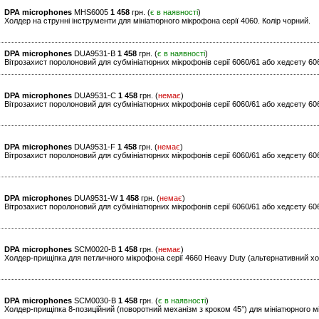
DPA microphones
MHS6005
1 458
грн. (
є в наявності
)
Холдер на струнні інструменти для мініатюрного мікрофона серії 4060. Колір чорний.
DPA microphones
DUA9531-B
1 458
грн. (
є в наявності
)
Вітрозахист поролоновий для субмініатюрних мікрофонів серії 6060/61 або хедсету 606
DPA microphones
DUA9531-C
1 458
грн. (
немає
)
Вітрозахист поролоновий для субмініатюрних мікрофонів серії 6060/61 або хедсету 606
DPA microphones
DUA9531-F
1 458
грн. (
немає
)
Вітрозахист поролоновий для субмініатюрних мікрофонів серії 6060/61 або хедсету 606
DPA microphones
DUA9531-W
1 458
грн. (
немає
)
Вітрозахист поролоновий для субмініатюрних мікрофонів серії 6060/61 або хедсету 6066
DPA microphones
SCM0020-B
1 458
грн. (
немає
)
Холдер-прищіпка для петличного мікрофона серії 4660 Heavy Duty (альтернативний хо
DPA microphones
SCM0030-B
1 458
грн. (
є в наявності
)
Холдер-прищіпка 8-позиційний (поворотний механізм з кроком 45°) для мініатюрного мі