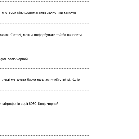
ітні отвори сітки допомагають захистити капсуль
жавіючої сталі, можна пофарбувати та/або наносити
улі. Колір чорний.
плекті металева бирка на еластичній стрічці. Колір
 мікрофонів серії 6060. Колір чорний.