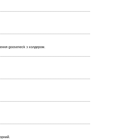
лення gooseneck з холдером.
чорний.