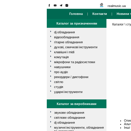
realmusic.ua
Головна
|
Контакти
|
Новини т
Каталог за призначенням
Каталог
\
сту
dj обладнання
відеообладнання
гітарне обладнання
духові, смичкові інструменти
клавішні і midi
комутація
мікрофони та радіосистеми
навушники
про аудіо
рекордери / диктофони
світло
студія
ударні інструменти
Каталог за виробниками
звукове обладнання
світлове обладнання
Опис
dj обладнання
Альт
Інші
музичні інструменти, обладнання