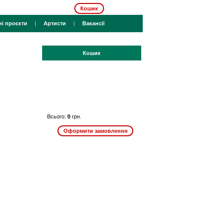
Кошик
ні проєкти
|
Артисти
|
Вакансії
Кошик
Всього:
0
грн.