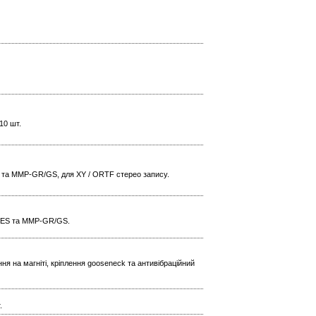
10 шт.
та MMP-GR/GS, для XY / ORTF стерео запису.
R/ES та MMP-GR/GS.
ння на магніті, кріплення gooseneck та антивібраційний
.