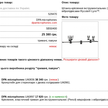
про товар:
Опис товару:
а доставка по Україні.
Штанга кріплення інструментальних (
вібропідвісами Rycote® Lyre™.
529470
Фото товару
DPA microphones
dpamicrophones.com
SBS0400
25 380 грн.
тримачі, павуки
вару на складі:
немає
вних товарів такого цінового діапазону немає.
Розширити ціновий діапазон?
 цього виробника розділу "тримачі, павуки":
DPA microphones
UA0836
38 340
грн. (
немає
)
Кронштейн для стереопари з двома холдерами UA0961.
DPA microphones
UA0897
17 820
грн. (
є в наявності
)
Кріплення, еластичний тримач для інструментальних (Pencil) мікрофонів з вібропідвісо