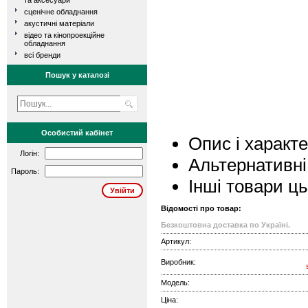
та аксесуари
сценічне обладнання
акустичні матеріали
відео та кінопроекційне
обладнання
всі бренди
Пошук у каталозі
Особистий кабінет
Опис і характ
Логін:
Альтернативні
Пароль:
Інші товари ц
Відомості про товар:
Безкоштовна доставка по Україні.
Артикул:
Виробник:
Модель:
Ціна: