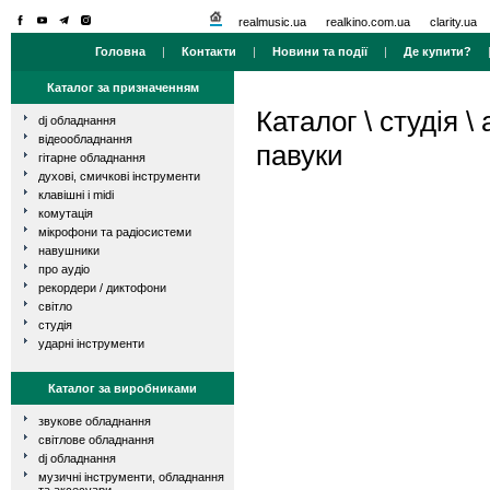
realmusic.ua
realkino.com.ua
clarity.ua
Головна
|
Контакти
|
Новини та події
|
Де купити?
Каталог за призначенням
Каталог
\
студія
\
dj обладнання
відеообладнання
павуки
гітарне обладнання
духові, смичкові інструменти
клавішні і midi
комутація
мікрофони та радіосистеми
навушники
про аудіо
рекордери / диктофони
світло
студія
ударні інструменти
Каталог за виробниками
звукове обладнання
світлове обладнання
dj обладнання
музичні інструменти, обладнання