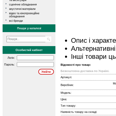
та аксесуари
сценічне обладнання
акустичні матеріали
відео та кінопроекційне
обладнання
всі бренди
Пошук у каталозі
Опис і характ
Альтернативні
Особистий кабінет
Інші товари ц
Логін:
Пароль:
Відомості про товар:
Безкоштовна доставка по Україні.
Артикул:
Ma
Виробник:
Модель:
Ціна:
Тип товару:
Наявність товару на складі: