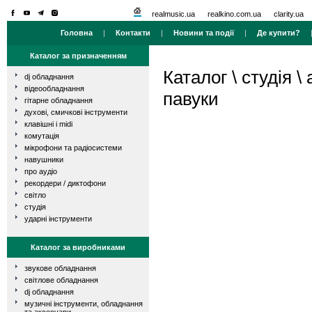
realmusic.ua
realkino.com.ua
clarity.ua
Головна
|
Контакти
|
Новини та події
|
Де купити?
Каталог за призначенням
Каталог
\
студія
\
dj обладнання
відеообладнання
павуки
гітарне обладнання
духові, смичкові інструменти
клавішні і midi
комутація
мікрофони та радіосистеми
навушники
про аудіо
рекордери / диктофони
світло
студія
ударні інструменти
Каталог за виробниками
звукове обладнання
світлове обладнання
dj обладнання
музичні інструменти, обладнання