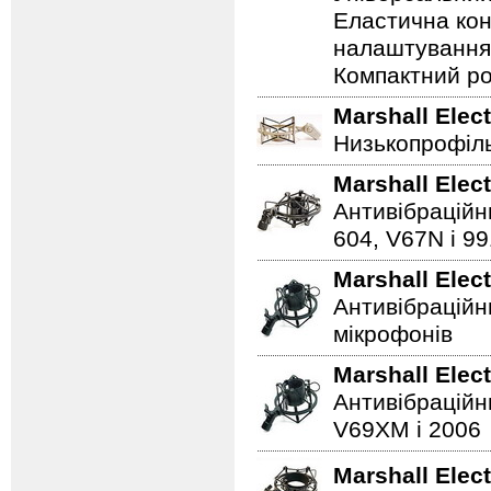
Еластична конс
налаштування:
Компактний ро
Marshall Elec
Низькопрофіль
Marshall Elec
Антивібраційн
604, V67N і 9
Marshall Elec
Антивібраційн
мікрофонів
Marshall Elec
Антивібраційн
V69XM і 2006
Marshall Elec