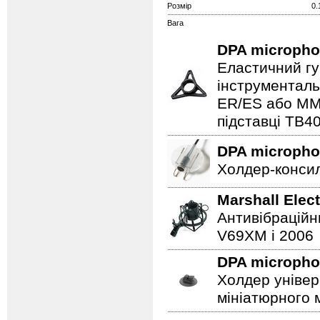
Розмір
0.
Вага
DPA microph
Еластичний гу
інструменталь
ER/ES або MMP
підставці TB4
DPA microph
Холдер-консил
Marshall Elec
Антивібраційн
V69XM і 2006
DPA microph
Холдер універ
мініатюрного 