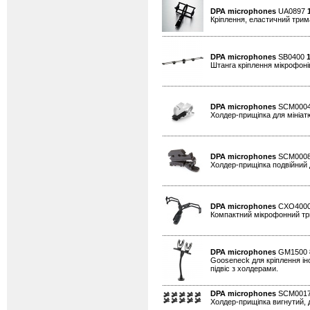
DPA microphones
UA0897
Кріплення, еластичний трима
DPA microphones
SB0400
Штанга кріплення мікрофоні
DPA microphones
SCM000
Холдер-прищіпка для мініатю
DPA microphones
SCM000
Холдер-прищіпка подвійний д
DPA microphones
CXO400
Компактний мікрофонний тр
DPA microphones
GM1500
Gooseneck для кріплення інс
підвіс з холдерами.
DPA microphones
SCM0017
Холдер-прищіпка вигнутий, д