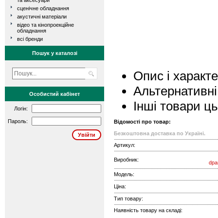
та аксесуари
сценічне обладнання
акустичні матеріали
відео та кінопроекційне
обладнання
всі бренди
Пошук у каталозі
Опис і характ
Альтернативні
Особистий кабінет
Інші товари ц
Логін:
Пароль:
Відомості про товар:
Безкоштовна доставка по Україні.
Артикул:
Виробник:
dpa
Модель:
Ціна:
Тип товару:
Наявність товару на складі: