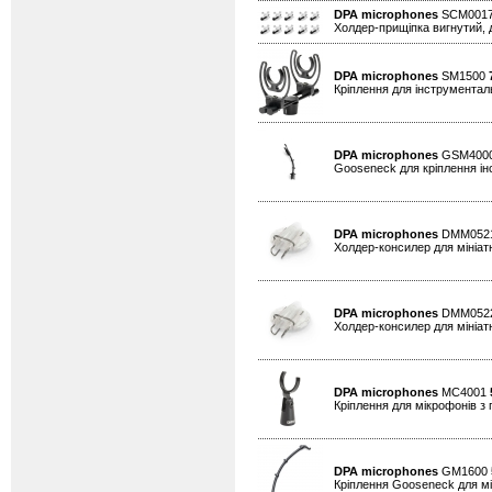
DPA microphones
SCM0017
Холдер-прищіпка вигнутий, д
DPA microphones
SM1500
Кріплення для інструменталь
DPA microphones
GSM400
Gooseneck для кріплення ін
DPA microphones
DMM052
Холдер-консилер для мініатю
DPA microphones
DMM052
Холдер-консилер для мініатю
DPA microphones
MC4001
Кріплення для мікрофонів 
DPA microphones
GM1600
Кріплення Gooseneck для мін