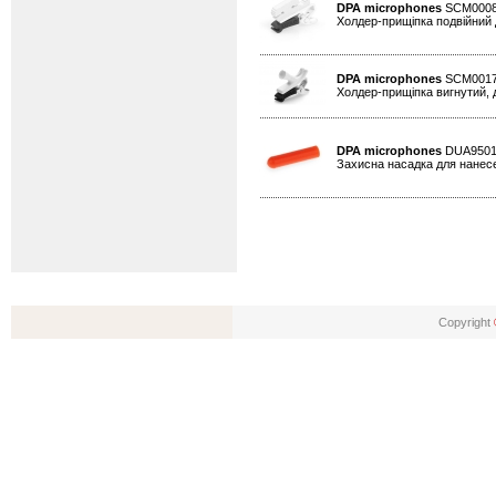
DPA microphones
SCM000
Холдер-прищіпка подвійний д
DPA microphones
SCM001
Холдер-прищіпка вигнутий, д
DPA microphones
DUA950
Захисна насадка для нанесе
Copyright