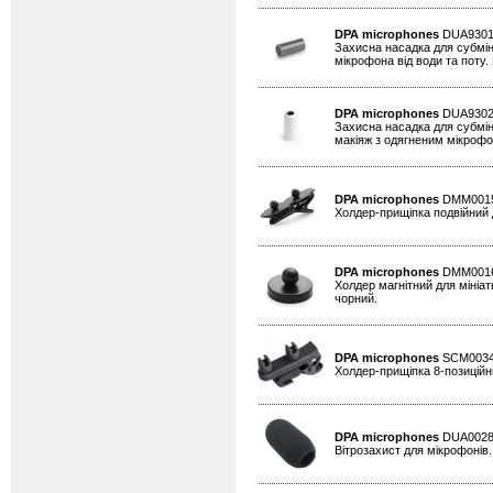
DPA microphones
DUA930
Захисна насадка для субмін
мікрофона від води та поту. 
DPA microphones
DUA930
Захисна насадка для субмін
макіяж з одягненим мікрофон
DPA microphones
DMM001
Холдер-прищіпка подвійний д
DPA microphones
DMM001
Холдер магнітний для мініат
чорний.
DPA microphones
SCM003
Холдер-прищіпка 8-позиційни
DPA microphones
DUA002
Вітрозахист для мікрофонів