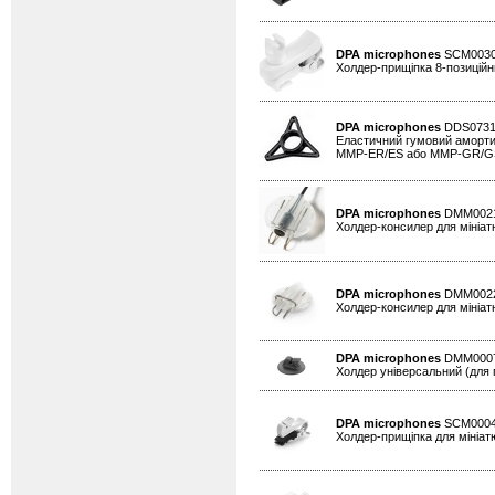
DPA microphones
SCM003
Холдер-прищіпка 8-позиційни
DPA microphones
DDS073
Еластичний гумовий амортиз
MMP-ER/ES або MMP-GR/GS на
DPA microphones
DMM002
Холдер-консилер для мініатю
DPA microphones
DMM002
Холдер-консилер для мініат
DPA microphones
DMM000
Холдер універсальний (для п
DPA microphones
SCM000
Холдер-прищіпка для мініатю