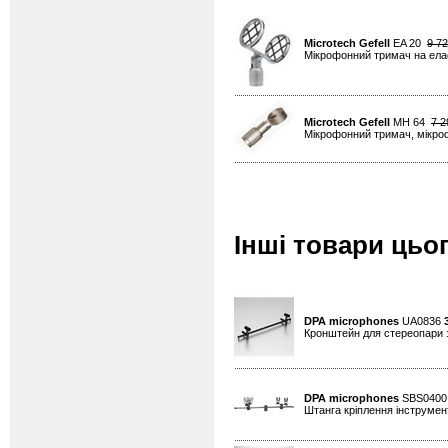
Microtech Gefell
EA 20
9 7
Мікрофонний тримач на елас
Microtech Gefell
MH 64
7 2
Мікрофонний тримач, мікро
Інші товари цьо
DPA microphones
UA0836
Кронштейн для стереопари 
DPA microphones
SBS040
Штанга кріплення інструмен