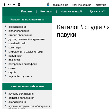
realmusic.ua
realkino.com.ua
clarity.ua
Головна
|
Контакти
|
Новини та події
|
Де купити?
Каталог за призначенням
Каталог
\
студія
\
dj обладнання
відеообладнання
павуки
гітарне обладнання
духові, смичкові інструменти
клавішні і midi
комутація
мікрофони та радіосистеми
навушники
про аудіо
рекордери / диктофони
світло
студія
ударні інструменти
Каталог за виробниками
звукове обладнання
світлове обладнання
dj обладнання
музичні інструменти, обладнання