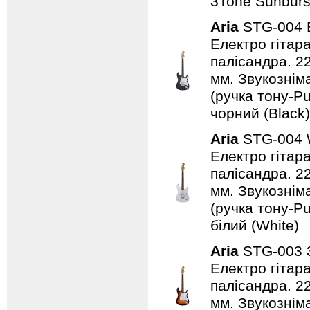
3Tone Sunburs
Aria
STG-004
Електро гітар
палісандра. 2
мм. Звукознім
(ручка тону-Pu
чорний (Black)
Aria
STG-004
Електро гітар
палісандра. 2
мм. Звукознім
(ручка тону-Pu
білий (White)
Aria
STG-003
Електро гітар
палісандра. 2
мм. Звукознім