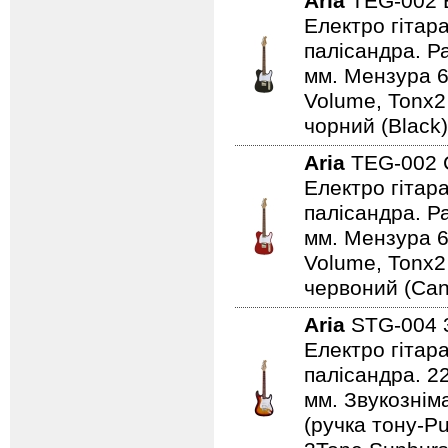
Aria
TEG-002
Електро гітар
палісандра. Ра
мм. Мензура 6
Volume, Tonx2
чорний (Black)
Aria
TEG-002
Електро гітар
палісандра. Ра
мм. Мензура 6
Volume, Tonx2
червоний (Can
Aria
STG-004
Електро гітар
палісандра. 2
мм. Звукознім
(ручка тону-Pu