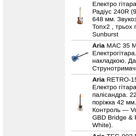
Електро гітара
Радіус 240R (
648 мм. Звуко
Tonx2 , трьох
Sunburst
Aria
MAC 35 
Електрогітара
накладкою. Дат
Струнотримач 
Aria
RETRO-1
Електро гітар
палісандра. 2
поріжка 42 мм.
Контроль — Vo
GBD Bridge & F
White).