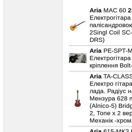
Aria
MAC 60
2
Електрогітара 
палісандровою
2Singl Coil SC
DRS)
Aria
PE-SPT-
Електрогітара 
кріплення Bolt
Aria
TA-CLAS
Електро гітар
лада. Радіус н
Мензура 628 mm
(Alnico-5) Bri
2, Tone x 2 ве
Механік -хром
Aria
615-MK2