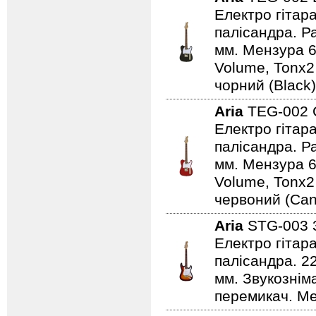
Електро гітар
палісандра. Ра
мм. Мензура 6
Volume, Tonx2
чорний (Black)
Aria
TEG-002
Електро гітар
палісандра. Ра
мм. Мензура 6
Volume, Tonx2
червоний (Can
Aria
STG-003
Електро гітар
палісандра. 2
мм. Звукознім
перемикач. Ме