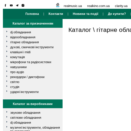
realmusic.ua
realkino.com.ua
clarity.ua
Головна
|
Контакти
|
Новини та події
|
Де купити?
Каталог за призначенням
Каталог
\
гітарне об
dj обладнання
відеообладнання
гітарне обладнання
духові, смичкові інструменти
клавішні і midi
комутація
мікрофони та радіосистеми
навушники
про аудіо
рекордери / диктофони
світло
студія
ударні інструменти
Каталог за виробниками
звукове обладнання
світлове обладнання
dj обладнання
музичні інструменти, обладнання