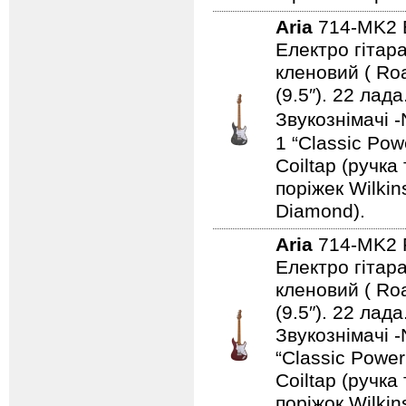
Aria
714-MK2
Електро гітара
кленовий ( Ro
(9.5″). 22 ла
Звукознімачі -
1 “Classic Pow
Coiltap (ручка
поріжек Wilki
Diamond).
Aria
714-MK2
Електро гітара
кленовий ( Ro
(9.5″). 22 ла
Звукознімачі -
“Classic Power
Coiltap (ручка
поріжок Wilki