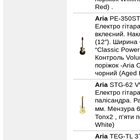
Red) .
Aria
PE-350S
Електро гітара
вклеєний. Нак
(12″). Ширина
“Classic Power 
Контроль Volu
поріжок -Aria 
чорний (Aged 
Aria
STG-62 
Електро гітара
палісандра. Ра
мм. Мензура 6
Tonx2 , п’яти 
White)
Aria
TEG-TL 