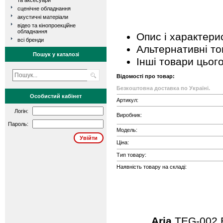
та аксесуари
сценічне обладнання
акустичні матеріали
відео та кінопроекційне
обладнання
Опис і характери
всі бренди
Альтернативні т
Пошук у каталозі
Інші товари цьог
Відомості про товар:
Безкоштовна доставка по Україні.
Особистий кабінет
Артикул:
Логін:
Виробник:
Пароль:
Модель:
Ціна:
Тип товару:
Наявність товару на складі:
Aria
TEG-002