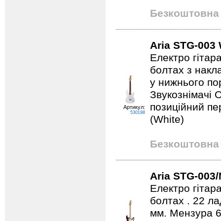
Безкоштовна 
Aria STG-003
Електро гітара
болтах з накл
у нижнього по
Звукознімачі 
позиційний пе
Артикул:
530198
(White)
Безкоштовна 
Aria STG-003
Електро гітар
болтах . 22 л
мм. Мензура 6