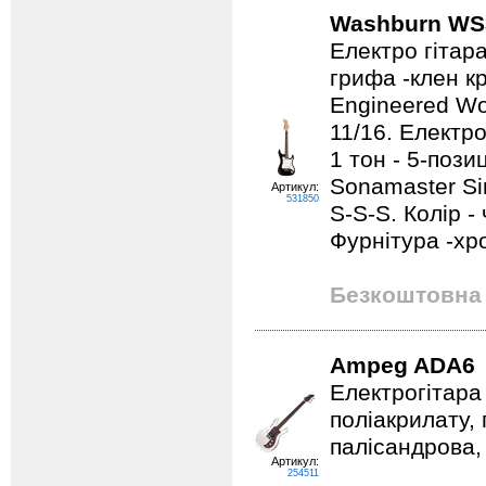
Washburn WS
Електро гітар
грифа -клен к
Engineered Wo
11/16. Електро
1 тон - 5-поз
Sonamaster Sin
Артикул:
531850
S-S-S. Колір -
Фурнітура -хр
Безкоштовна 
Ampeg ADA6
Електрогітара
поліакрилату,
палісандрова, 
Артикул:
254511