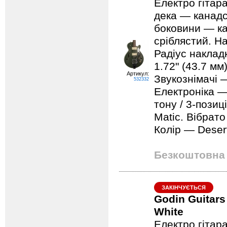
Електро гітар
дека — канадс
боковини — ка
сріблястий. На
Радіус наклад
1.72" (43.7 мм
Артикул:
Звукознімачі 
532332
Електроніка —
тону / 3-пози
Matic. Вібрат
Колір — Deser
Безкоштовна 
ЗАКІНЧУЄТЬСЯ
Godin Guitars
White
Електро гітар