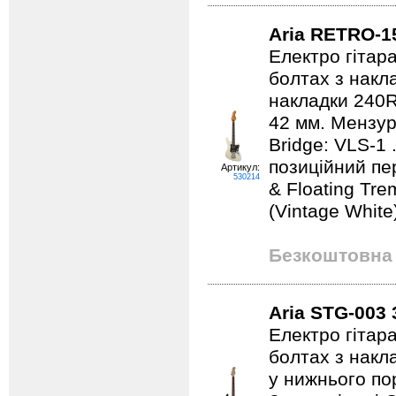
Aria RETRO-1
Електро гітар
болтах з накл
накладки 240R
42 мм. Мензур
Bridge: VLS-1 
позиційний пе
Артикул:
530214
& Floating Tre
(Vintage White
Безкоштовна 
Aria STG-003
Електро гітар
болтах з накл
у нижнього по