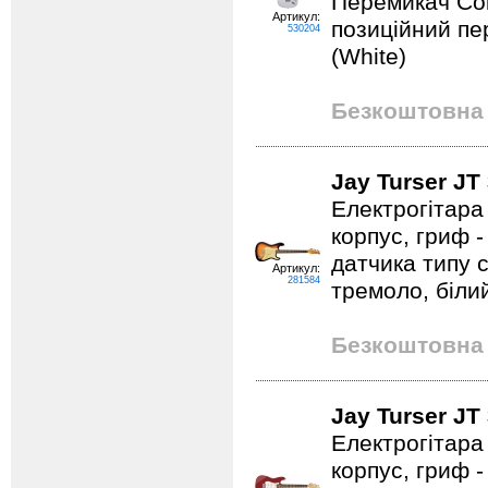
Перемикач Coil
Артикул:
позиційний пе
530204
(White)
Безкоштовна 
Jay Turser JT
Електрогітара т
корпус, гриф 
датчика типу 
Артикул:
281584
тремоло, білий
Безкоштовна 
Jay Turser J
Електрогітара т
корпус, гриф 