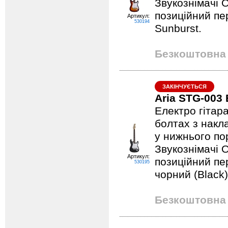
Звукознімачі 
позиційний пе
Артикул:
530194
Sunburst.
Безкоштовна 
ЗАКІНЧУЄТЬСЯ
Aria STG-003
Електро гітар
болтах з накл
у нижнього по
Звукознімачі 
Артикул:
позиційний пе
530195
чорний (Black)
Безкоштовна 