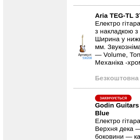
Aria TEG-TL 
Електро гітара
з накладкою з 
Ширина у нижн
мм. Звукозніма
— Volume, Ton
Артикул:
530208
Механіка -хро
Безкоштовна 
ЗАКІНЧУЄТЬСЯ
Godin Guitars
Blue
Електро гітара
Верхня дека —
боковини — ка