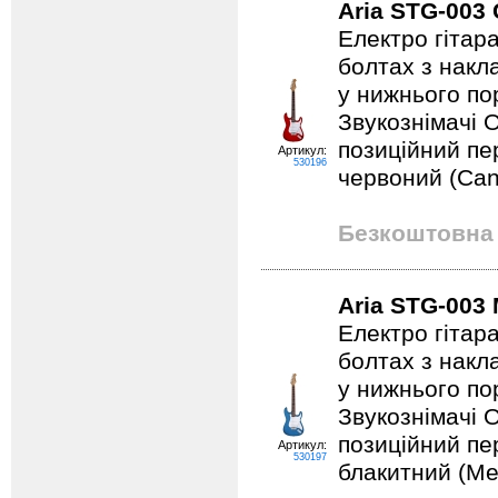
Aria STG-003
Електро гітар
болтах з накл
у нижнього по
Звукознімачі 
позиційний пе
Артикул:
530196
червоний (Can
Безкоштовна 
Aria STG-003
Електро гітар
болтах з накл
у нижнього по
Звукознімачі 
позиційний пе
Артикул:
530197
блакитний (Met