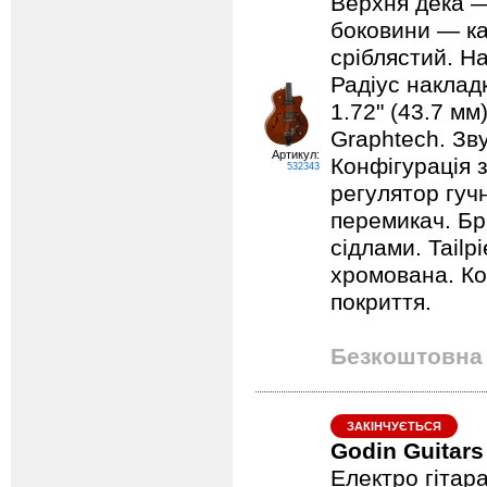
Верхня дека —
боковини — ка
сріблястий. На
Радіус наклад
1.72" (43.7 мм
Graphtech. Зв
Артикул:
Конфігурація 
532343
регулятор гучн
перемикач. Бр
сідлами. Tail
хромована. Ко
покриття.
Безкоштовна 
ЗАКІНЧУЄТЬСЯ
Godin Guitar
Електро гітар