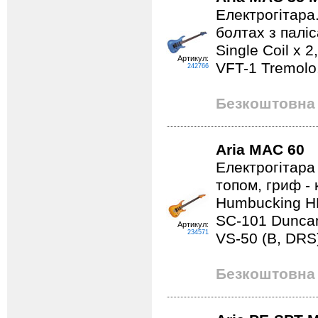
Електрогітара
болтах з палі
Single Coil x
Артикул:
VFT-1 Tremolo
242766
Безкоштовна 
Aria MAC 60
Електрогітара
топом, гриф - 
Humbucking HB
SC-101 Duncan
Артикул:
234571
VS-50 (B, DRS
Безкоштовна 