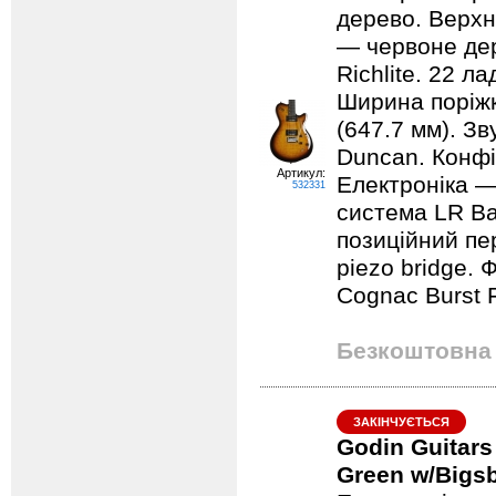
дерево. Верхн
— червоне де
Richlite. 22 л
Ширина поріжк
(647.7 мм). З
Duncan. Конфі
Артикул:
Електроніка — 
532331
система LR Bag
позиційний пе
piezo bridge.
Cognac Burst 
Безкоштовна 
ЗАКІНЧУЄТЬСЯ
Godin Guitars
Green w/Bigs