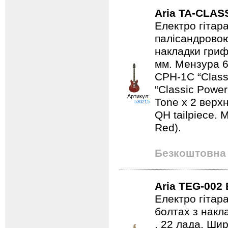
Aria TA-CLAS
Електро гітара
палісандровою
накладки грифу
мм. Мензура 6
CPH-1C “Classi
“Classic Power
Артикул:
Tone x 2 верхн
530215
QH tailpiece. 
Red).
Безкоштовна 
Aria TEG-002
Електро гітар
болтах з накла
. 22 лада. Ши