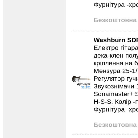
Фурнітура -хр
Безкоштовна 
Washburn SD
Електро гітар
дека-клен пол
кріплення на 
Мензура 25-1/
Регулятор гучн
Артикул:
Звукознімачи 
531851
Sonamaster+ Si
H-S-S. Колір 
Фурнітура -хр
Безкоштовна 