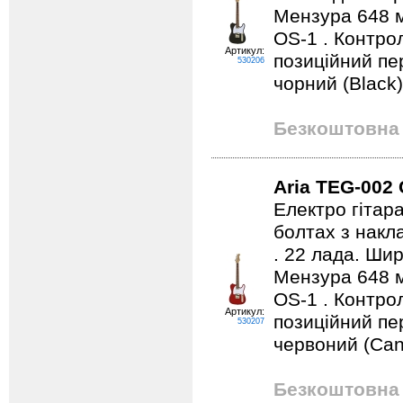
Мензура 648 м
OS-1 . Контро
Артикул:
позиційний пе
530206
чорний (Black)
Безкоштовна 
Aria TEG-002
Електро гітар
болтах з накла
. 22 лада. Ши
Мензура 648 м
OS-1 . Контро
Артикул:
позиційний пе
530207
червоний (Can
Безкоштовна 