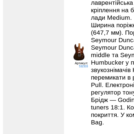
лаврентійська
кріплення на 
лади Medium. 
Ширина поріжк
(647,7 мм). По
Seymour Duncan
Seymour Dunca
middle та Sey
Humbucker у по
Артикул:
532333
звукознімачів
перемикати в 
Pull. Електрон
регулятор тону
Брідж — Godin
tuners 18:1. К
покриття. У ко
Bag.