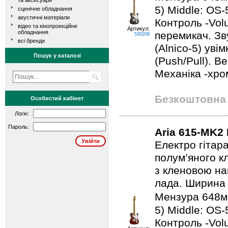
та аксесуари
5) Middle: OS-5
сценічне обладнання
акустичні матеріали
Контроль -Vol
відео та кінопроекційне
Артикул:
обладнання
перемикач. Зву
530209
всі бренди
(Alnico-5) уві
Пошук у каталозі
(Push/Pull). В
Механіка -хро
Безкоштовна 
Особистий кабінет
Логін:
Пароль:
Aria 615-MK2
Електро гітара
полум’яного к
з кленовою на
лада. Ширина 
Мензура 648мм
5) Middle: OS-5
Контроль -Vol