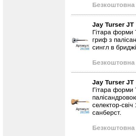
Безкоштовна 
Jay Turser J
Гітара форми 
гриф з паліса
Артикул:
сингл в бриджі
281588
Безкоштовна 
Jay Turser J
Гітара форми 
палісандровою
селектор-свіч 
Артикул:
санберст.
281586
Безкоштовна 