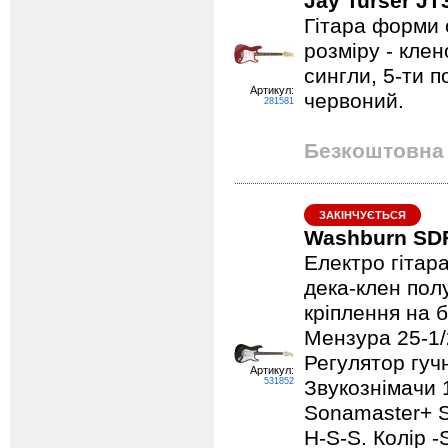
Jay Turser J
Гітара форми 
розміру - кле
сингли, 5-ти 
Артикул:
червоний.
281581
Безкоштовна 
ЗАКІНЧУЄТЬСЯ
Washburn SD
Електро гітар
дека-клен пол
кріплення на 
Мензура 25-1/
Регулятор гучн
Артикул:
531852
Звукознімачи 
Sonamaster+ Si
H-S-S. Колір -