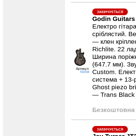
ЗАКІНЧУЄТЬСЯ
Godin Guitars
Електро гітар
сріблястий. В
— клен кріпле
Richlite. 22 л
Ширина поріжк
(647.7 мм). З
Артикул:
Custom. Електр
532334
система + 13-
Ghost piezo b
— Trans Black
Безкоштовна 
ЗАКІНЧУЄТЬСЯ