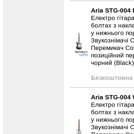
Aria STG-004
Електро гітар
болтах з накл
у нижнього по
Звукознімачі 
Перемикач Coil
Артикул:
позиційний пе
530203
чорний (Black)
Безкоштовна 
Aria STG-004
Електро гітар
болтах з накл
у нижнього по
Звукознімачі 