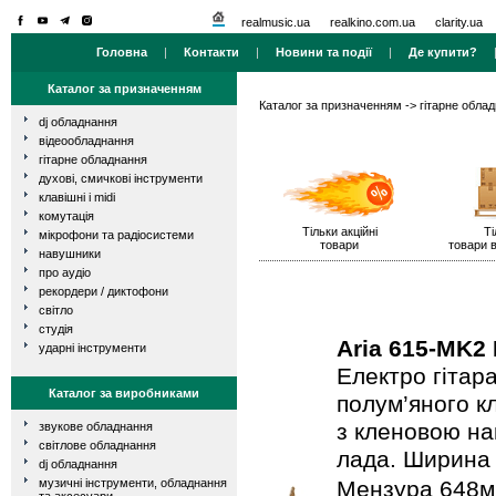
realmusic.ua
realkino.com.ua
clarity.ua
Головна
|
Контакти
|
Новини та події
|
Де купити?
Каталог за призначенням
Каталог за призначенням
->
гітарне обла
dj обладнання
відеообладнання
гітарне обладнання
духові, смичкові інструменти
клавішні і midi
комутація
Тільки акційні
Ті
мікрофони та радіосистеми
товари
товари в
навушники
про аудіо
рекордери / диктофони
світло
студія
Aria 615-MK2
ударні інструменти
Електро гітара
Каталог за виробниками
полум’яного к
з кленовою на
звукове обладнання
світлове обладнання
лада. Ширина 
dj обладнання
музичні інструменти, обладнання
Мензура 648мм