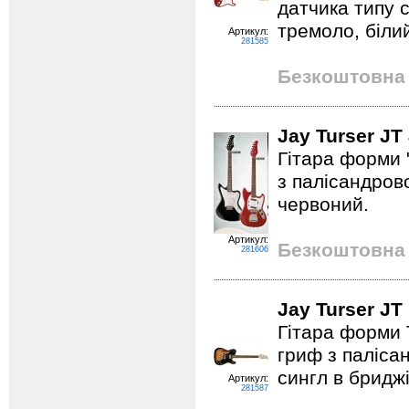
датчика типу 
тремоло, білий
Артикул:
281585
Безкоштовна 
Jay Turser J
Гітара форми 
з палісандрово
червоний.
Артикул:
Безкоштовна 
281606
Jay Turser J
Гітара форми 
гриф з паліса
сингл в бриджі
Артикул:
281587