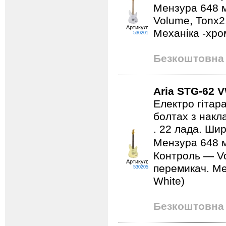
Мензура 648 м
Volume, Tonx2
Артикул:
Механіка -хром
530201
Безкоштовна 
Aria STG-62 
Електро гітара
болтах з накла
. 22 лада. Ши
Мензура 648 м
Контроль — Vo
Артикул:
перемикач. Мех
530205
White)
Безкоштовна 