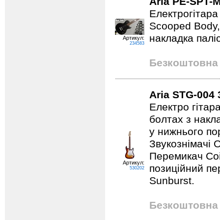
Aria PE-SPT
Електрогітара 
Scooped Body, 
накладка палі
Артикул:
234583
Безкоштовна 
Aria STG-004
Електро гітар
болтах з накл
у нижнього по
Звукознімачі 
Перемикач Coil
Артикул:
позиційний пе
530202
Sunburst.
Безкоштовна 