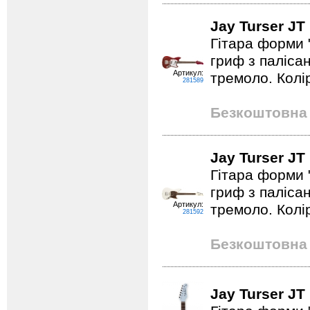
Jay Turser J
Гітара форми 
гриф з паліса
Артикул:
тремоло. Колі
281589
Безкоштовна 
Jay Turser JT
Гітара форми 
гриф з паліса
Артикул:
тремоло. Колір
281592
Безкоштовна 
Jay Turser J