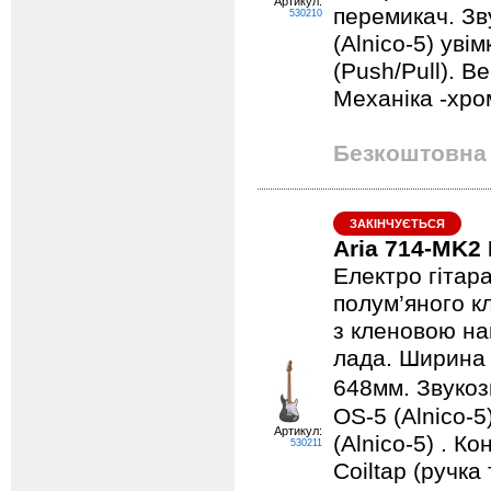
Артикул:
перемикач. Зву
530210
(Alnico-5) уві
(Push/Pull). В
Механіка -хро
Безкоштовна 
ЗАКІНЧУЄТЬСЯ
Aria 714-MK2
Електро гітара
полум’яного к
з кленовою на
лада. Ширина 
648мм. Звукозн
OS-5 (Alnico-5
Артикул:
(Alnico-5) . К
530211
Coiltap (ручка