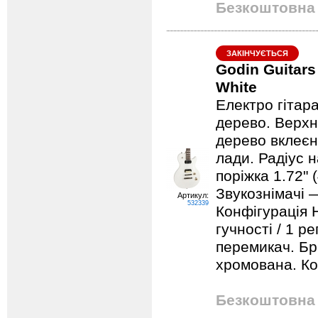
Безкоштовна 
ЗАКІНЧУЄТЬСЯ
Godin Guitars
White
Електро гітар
дерево. Верхн
дерево вклеєн
лади. Радіус 
поріжка 1.72" 
Звукознімачі 
Артикул:
532339
Конфігурація 
гучності / 1 р
перемикач. Бр
хромована. Ко
Безкоштовна 