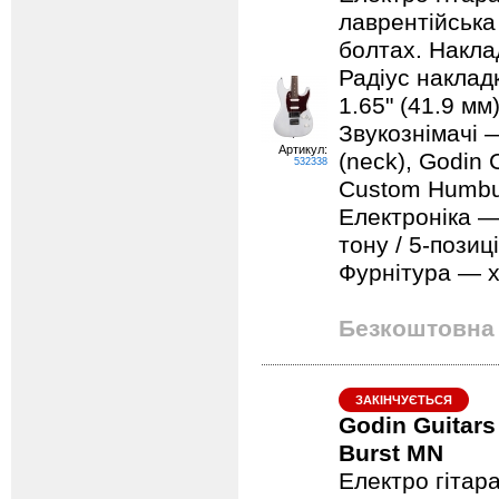
лаврентійська
болтах. Накла
Радіус наклад
1.65" (41.9 мм
Звукознімачі 
Артикул:
(neck), Godin 
532338
Custom Humbuc
Електроніка — 
тону / 5-позиц
Фурнітура — х
Безкоштовна 
ЗАКІНЧУЄТЬСЯ
Godin Guitars
Burst MN
Електро гітар