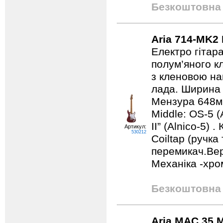
Безкоштовна 
Aria 714-MK2
Електро гітара
полум’яного к
з кленовою нак
лада. Ширина 
Мензура 648мм
Middle: OS-5 (
II” (Alnico-5)
Артикул:
530212
Coiltap (ручка
перемикач.Вер
Механіка -хро
Безкоштовна 
Aria MAC 35 