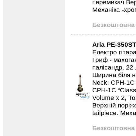
перемикач.Вер
Механіка -хро
Безкоштовна 
Aria PE-350S
Електро гітар
Гриф - махога
палісандр. 22 
Ширина біля н
Neck: CPH-1C “
CPH-1C “Classi
Артикул:
Volume x 2, T
530213
Верхній поріжо
tailpiece. Мех
Безкоштовна 