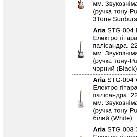
мм. Звукознім
(ручка тону-Pu
3Tone Sunburs
Aria
STG-004
Електро гітар
палісандра. 2
мм. Звукознім
(ручка тону-Pu
чорний (Black)
Aria
STG-004
Електро гітар
палісандра. 2
мм. Звукознім
(ручка тону-Pu
білий (White)
Aria
STG-003