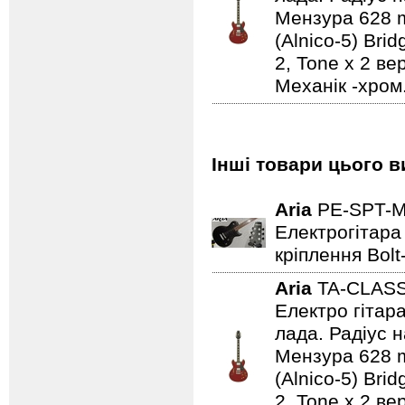
Мензура 628 mm
(Alnico-5) Bri
2, Tone x 2 ве
Механік -хром
Інші товари цього в
Aria
PE-SPT-
Електрогітара 
кріплення Bolt
Aria
TA-CLAS
Електро гітар
лада. Радіус н
Мензура 628 mm
(Alnico-5) Bri
2, Tone x 2 ве