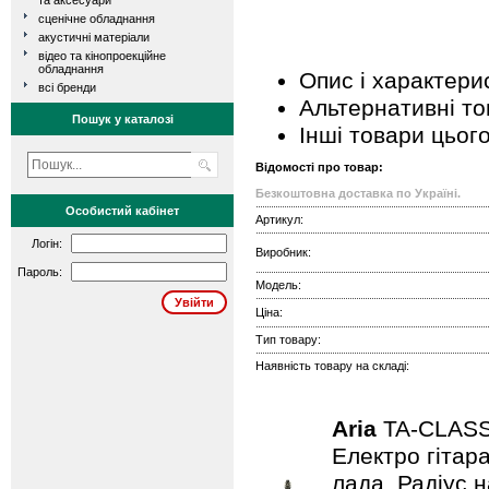
та аксесуари
сценічне обладнання
акустичні матеріали
відео та кінопроекційне
обладнання
Опис і характери
всі бренди
Альтернативні т
Пошук у каталозі
Інші товари цьог
Відомості про товар:
Безкоштовна доставка по Україні.
Особистий кабінет
Артикул:
Логін:
Виробник:
Пароль:
Модель:
Ціна:
Тип товару:
Наявність товару на складі:
Aria
TA-CLAS
Електро гітар
лада. Радіус н