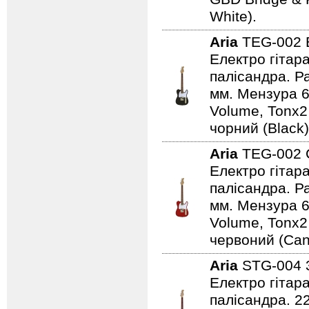
White).
Aria
TEG-002
Електро гітар
палісандра. Ра
мм. Мензура 6
Volume, Tonx2
чорний (Black)
Aria
TEG-002
Електро гітар
палісандра. Ра
мм. Мензура 6
Volume, Tonx2
червоний (Can
Aria
STG-004
Електро гітар
палісандра. 2