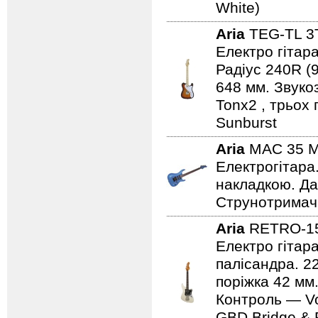
White)
Aria
TEG-TL 
Електро гітара
Радіус 240R (
648 мм. Звуко
Tonx2 , трьох
Sunburst
Aria
MAC 35 
Електрогітара
накладкою. Дат
Струнотримач 
Aria
RETRO-1
Електро гітар
палісандра. 2
поріжка 42 мм.
Контроль — Vo
GBD Bridge & F