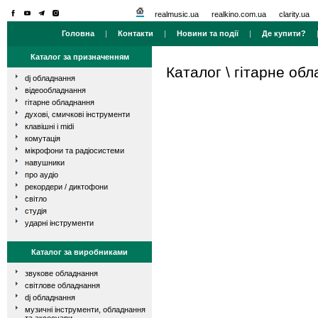
realmusic.ua
realkino.com.ua
clarity.ua
Головна
|
Контакти
|
Новини та події
|
Де купити?
Каталог за призначенням
Каталог
\
гітарне об
dj обладнання
відеообладнання
гітарне обладнання
духові, смичкові інструменти
клавішні і midi
комутація
мікрофони та радіосистеми
навушники
про аудіо
рекордери / диктофони
світло
студія
ударні інструменти
Каталог за виробниками
звукове обладнання
світлове обладнання
dj обладнання
музичні інструменти, обладнання