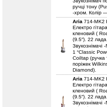
Звукознімач по
ручці тону (Pu
-хром. Колір 
Aria
714-MK2
Електро гітара
кленовий ( Ro
(9.5″). 22 ла
Звукознімачі -
1 “Classic Pow
Coiltap (ручка
поріжек Wilki
Diamond).
Aria
714-MK2
Електро гітара
кленовий ( Ro
(9.5″). 22 ла
Звукознімачі -