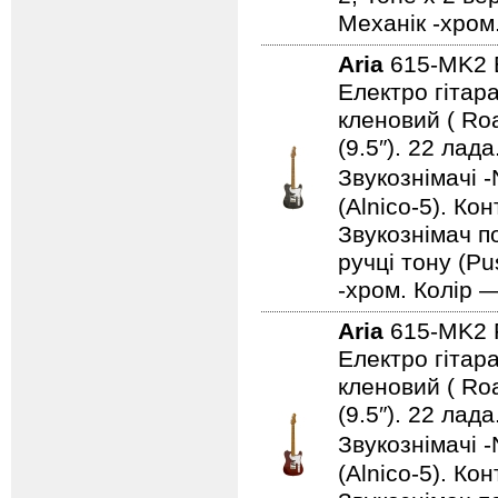
Механік -хром
Aria
615-MK2
Електро гітара
кленовий ( Ro
(9.5″). 22 ла
Звукознімачі -
(Alnico-5). Ко
Звукознімач по
ручці тону (Pu
-хром. Колір 
Aria
615-MK2
Електро гітара
кленовий ( Ro
(9.5″). 22 ла
Звукознімачі -
(Alnico-5). Ко