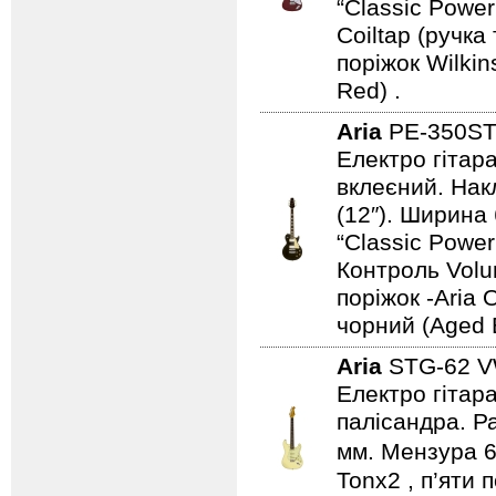
“Classic Power
Coiltap (ручка
поріжок Wilki
Red) .
Aria
PE-350S
Електро гітара
вклеєний. Нак
(12″). Ширина
“Classic Power 
Контроль Volu
поріжок -Aria 
чорний (Aged 
Aria
STG-62 
Електро гітара
палісандра. Ра
мм. Мензура 6
Tonx2 , п’яти 