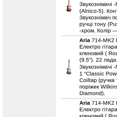
Звукознімачі -
(Alnico-5). Ко
Звукознімач по
ручці тону (Pu
-хром. Колір 
Aria
714-MK2
Електро гітара
кленовий ( Ro
(9.5″). 22 ла
Звукознімачі -
1 “Classic Pow
Coiltap (ручка
поріжек Wilki
Diamond).
Aria
714-MK2
Електро гітара
кленовий ( Ro