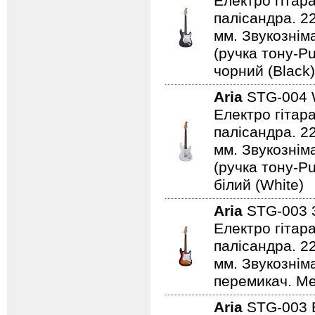
Електро гітар
палісандра. 2
мм. Звукознім
(ручка тону-Pu
чорний (Black)
Aria
STG-004
Електро гітар
палісандра. 2
мм. Звукознім
(ручка тону-Pu
білий (White)
Aria
STG-003
Електро гітар
палісандра. 2
мм. Звукознім
перемикач. Ме
Aria
STG-003