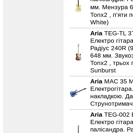
мм. Мензура 6
Tonx2 , п’яти 
White)
Aria
TEG-TL 
Електро гітара
Радіус 240R (
648 мм. Звуко
Tonx2 , трьох
Sunburst
Aria
MAC 35 
Електрогітара
накладкою. Дат
Струнотримач 
Aria
TEG-002
Електро гітар
палісандра. Ра