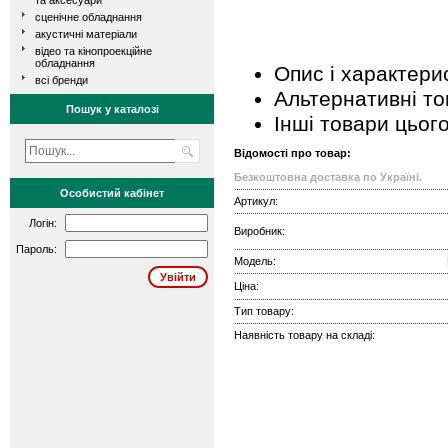
та аксесуари
сценічне обладнання
акустичні матеріали
відео та кінопроекційне
обладнання
Опис і характери
всі бренди
Альтернативні т
Пошук у каталозі
Інші товари цьог
Відомості про товар:
Безкоштовна доставка по Україні.
Особистий кабінет
Артикул:
Логін:
Виробник:
Пароль:
Модель:
Ціна:
Тип товару:
Наявність товару на складі: