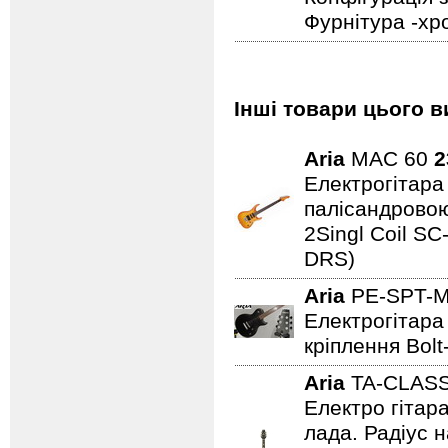
Фурнітура -хр
Інші товари цього в
Aria
MAC 60
2
Електрогітара 
палісандровою
2Singl Coil SC
DRS)
Aria
PE-SPT-
Електрогітара 
кріплення Bolt
Aria
TA-CLAS
Електро гітар
лада. Радіус н