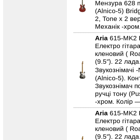
Мензура 628 mm
(Alnico-5) Bri
2, Tone x 2 ве
Механік -хром
Aria
615-MK2
Електро гітара
кленовий ( Ro
(9.5″). 22 ла
Звукознімачі -
(Alnico-5). Ко
Звукознімач по
ручці тону (Pu
-хром. Колір 
Aria
615-MK2
Електро гітара
кленовий ( Ro
(9.5″). 22 ла