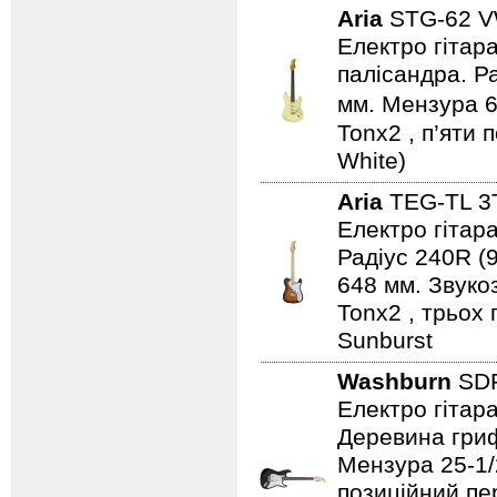
Aria
STG-62 
Електро гітара
палісандра. Ра
мм. Мензура 6
Tonx2 , п’яти 
White)
Aria
TEG-TL 
Електро гітара
Радіус 240R (
648 мм. Звуко
Tonx2 , трьох
Sunburst
Washburn
SD
Електро гітар
Деревина гриф
Мензура 25-1/2
позиційний пе