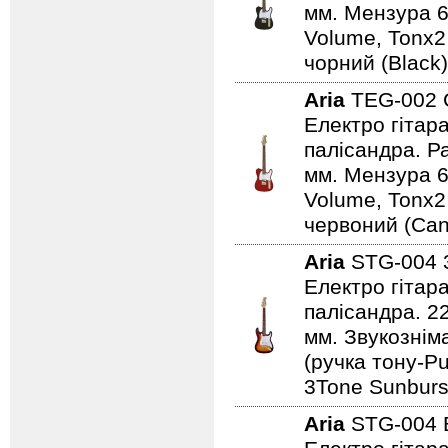
мм. Мензура 6
Volume, Tonx2
чорний (Black)
Aria
TEG-002
Електро гітар
палісандра. Ра
мм. Мензура 6
Volume, Tonx2
червоний (Can
Aria
STG-004
Електро гітар
палісандра. 2
мм. Звукознім
(ручка тону-Pu
3Tone Sunburs
Aria
STG-004