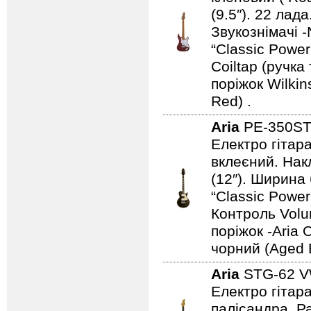
(9.5″). 22 ла
Звукознімачі -
“Classic Power
Coiltap (ручка
поріжок Wilki
Red) .
Aria
PE-350S
Електро гітара
вклеєний. Нак
(12″). Ширина
“Classic Power 
Контроль Volu
поріжок -Aria 
чорний (Aged 
Aria
STG-62 
Електро гітара
палісандра. Ра