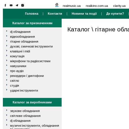
realmusic.ua
realkino.com.ua
clarity.ua
Головна
|
Контакти
|
Новини та події
|
Де купити?
Каталог за призначенням
Каталог
\
гітарне об
dj обладнання
відеообладнання
гітарне обладнання
духові, смичкові інструменти
клавішні і midi
комутація
мікрофони та радіосистеми
навушники
про аудіо
рекордери / диктофони
світло
студія
ударні інструменти
Каталог за виробниками
звукове обладнання
світлове обладнання
dj обладнання
музичні інструменти, обладнання