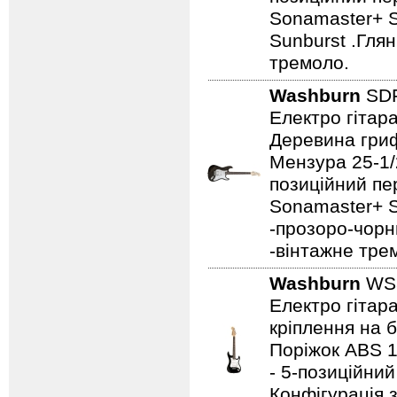
Sonamaster+ Si
Sunburst .Гля
тремоло.
Washburn
SD
Електро гітар
Деревина гриф
Мензура 25-1/2
позиційний пе
Sonamaster+ Si
-прозоро-чорн
-вінтажне тре
Washburn
WS
Електро гітар
кріплення на 
Поріжок ABS 1-
- 5-позиційни
Конфігурація з