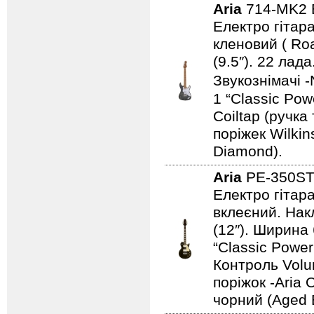
Aria
714-MK2
Електро гітара
кленовий ( Ro
(9.5″). 22 ла
Звукознімачі -
1 “Classic Pow
Coiltap (ручка
поріжек Wilki
Diamond).
Aria
PE-350S
Електро гітара
вклеєний. Нак
(12″). Ширина
“Classic Power 
Контроль Volu
поріжок -Aria 
чорний (Aged 