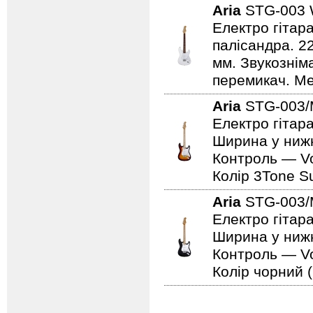
Aria
STG-003
Електро гітар
палісандра. 2
мм. Звукознім
перемикач. Мех
Aria
STG-003/
Електро гітара
Ширина у нижн
Контроль — Vo
Колір 3Tone Su
Aria
STG-003
Електро гітар
Ширина у нижн
Контроль — Vo
Колір чорний (