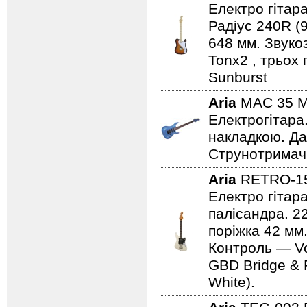
Електро гітара
Радіус 240R (
648 мм. Звуко
Tonx2 , трьох
Sunburst
Aria
MAC 35 
Електрогітара
накладкою. Дат
Струнотримач 
Aria
RETRO-1
Електро гітар
палісандра. 2
поріжка 42 мм.
Контроль — Vo
GBD Bridge & F
White).