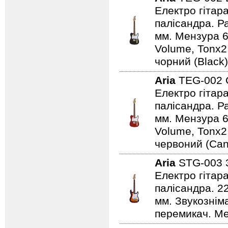
Електро гітар
палісандра. Ра
мм. Мензура 6
Volume, Tonx2
чорний (Black)
Aria
TEG-002
Електро гітар
палісандра. Ра
мм. Мензура 6
Volume, Tonx2
червоний (Can
Aria
STG-003
Електро гітар
палісандра. 2
мм. Звукознім
перемикач. Ме