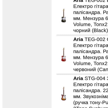
Aria
TEG-002
Електро гітар
палісандра. Ра
мм. Мензура 6
Volume, Tonx2
чорний (Black)
Aria
TEG-002
Електро гітар
палісандра. Ра
мм. Мензура 6
Volume, Tonx2
червоний (Can
Aria
STG-004
Електро гітар
палісандра. 2
мм. Звукознім
(ручка тону-Pu