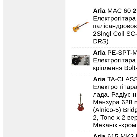
Aria
MAC 60
2
Електрогітара 
палісандровою
2Singl Coil SC
DRS)
Aria
PE-SPT-
Електрогітара 
кріплення Bolt
Aria
TA-CLAS
Електро гітар
лада. Радіус н
Мензура 628 mm
(Alnico-5) Bri
2, Tone x 2 ве
Механік -хром
Aria
615-MK2