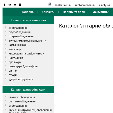
realmusic.ua
realkino.com.ua
clarity.ua
Головна
|
Контакти
|
Новини та події
|
Де купити?
Каталог за призначенням
Каталог
\
гітарне об
dj обладнання
відеообладнання
гітарне обладнання
духові, смичкові інструменти
клавішні і midi
комутація
мікрофони та радіосистеми
навушники
про аудіо
рекордери / диктофони
світло
студія
ударні інструменти
Каталог за виробниками
звукове обладнання
світлове обладнання
dj обладнання
музичні інструменти, обладнання