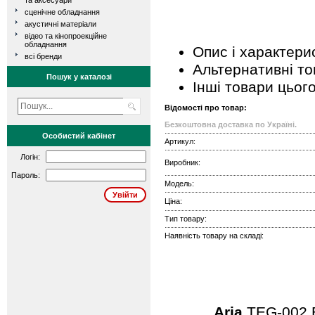
та аксесуари
сценічне обладнання
акустичні матеріали
відео та кінопроекційне
обладнання
Опис і характери
всі бренди
Альтернативні т
Пошук у каталозі
Інші товари цьог
Відомості про товар:
Безкоштовна доставка по Україні.
Особистий кабінет
Артикул:
Логін:
Виробник:
Пароль:
Модель:
Ціна:
Тип товару:
Наявність товару на складі:
Aria
TEG-002