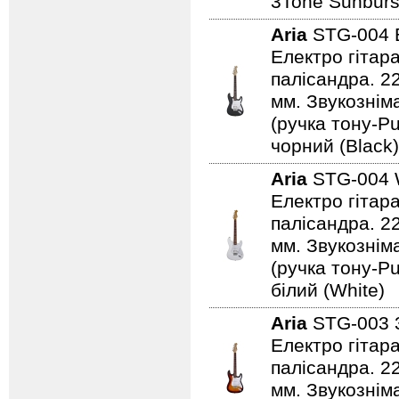
3Tone Sunburs
Aria
STG-004
Електро гітар
палісандра. 2
мм. Звукознім
(ручка тону-Pu
чорний (Black)
Aria
STG-004
Електро гітар
палісандра. 2
мм. Звукознім
(ручка тону-Pu
білий (White)
Aria
STG-003
Електро гітар
палісандра. 2
мм. Звукознім