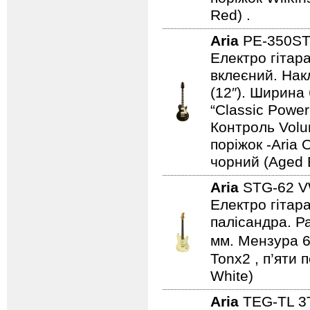
Red) .
Aria
PE-350S
Електро гітара
вклеєний. Нак
(12″). Ширина
“Classic Power 
Контроль Volu
поріжок -Aria 
чорний (Aged 
Aria
STG-62 
Електро гітара
палісандра. Ра
мм. Мензура 6
Tonx2 , п’яти 
White)
Aria
TEG-TL 