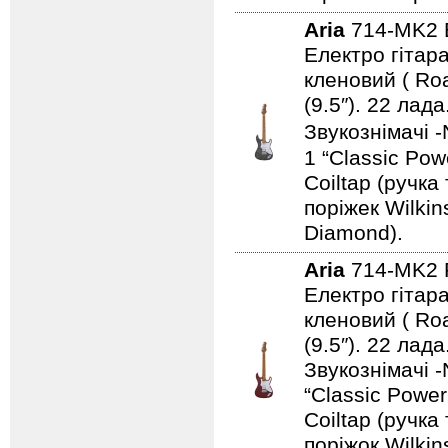
Aria
714-MK2
Електро гітара
кленовий ( Ro
(9.5″). 22 ла
Звукознімачі -
1 “Classic Pow
Coiltap (ручка
поріжек Wilki
Diamond).
Aria
714-MK2
Електро гітара
кленовий ( Ro
(9.5″). 22 ла
Звукознімачі -
“Classic Power
Coiltap (ручка
поріжок Wilki