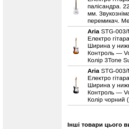
палісандра. 2
мм. Звукознім
перемикач. Мех
Aria
STG-003
Електро гітара
Ширина у нижн
Контроль — Vo
Колір 3Tone Su
Aria
STG-003
Електро гітар
Ширина у нижн
Контроль — Vo
Колір чорний (
Інші товари цього в