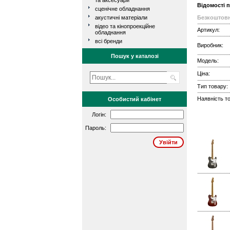
та аксесуари
Відомості 
сценічне обладнання
акустичні матеріали
Безкоштовн
відео та кінопроекційне
Артикул:
обладнання
всі бренди
Виробник:
Пошук у каталозі
Модель:
Ціна:
Тип товару:
Наявність то
Особистий кабінет
Логін:
Пароль: