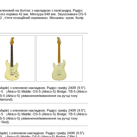
ф кленовий на болтах з накладкою з палісандра. Радіус
ього поріжка 42 мм. Мензура 648 мм. Звукознімачі OS-5
2 , п’яти позиційний перемикач. Механіка -хром. Колір
Maple) з кленовою накладкою. Радіус грифу 240R (9.5″).
（Alnico-5) Middle: OS-5 (Alnico-5) Bridge: TB-5 (Alnico-
S-5 (Alnico-5) увімкнення/вимкнення на ручці тону
Diamond).
Maple) з кленовою накладкою. Радіус грифу 240R (9.5″).
（Alnico-5) Middle: OS-5 (Alnico-5) Bridge: TB-5 (Alnico-
S-5 (Alnico-5) увімкнення/вимкнення на ручці тону
y Red).
Maple) з кленовою накладкою. Радіус грифу 240R (9.5″).
 （Alnico-5) Middle: OS-5 (Alnico-5) Bridge: CPH-1