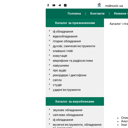
realmusic.ua
Головна
|
Контакти
|
Новини т
Каталог за призначенням
Каталог
\
гі
dj обладнання
відеообладнання
гітарне обладнання
духові, смичкові інструменти
клавішні і midi
комутація
мікрофони та радіосистеми
навушники
про аудіо
рекордери / диктофони
світло
студія
ударні інструменти
Каталог за виробниками
звукове обладнання
світлове обладнання
Опис
dj обладнання
Альт
Інші
музичні інструменти, обладнання