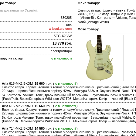
про товар:
Опис товару:
а доставка по Україні.
Електро гітара. Корпус - вільха. Гри
240R (9.5″) . 22 лада. Ширина у нижн
530205
（Alnico-5) . Контроль — Volume, Tonx
білий (Vintage White)
Aria
ariaguitars.com
Фото товару
STG-62 VW
13 770 грн.
електрогітари
вару на складі:
є в наявності
Aria
615-MK2 BKDM
15 660
грн. (
є в наявності
)
Електро гітара. Корпус -тополя з топом з полум’яного клену. Гриф кленовий ( Roasted 
22 лада. Ширина біля нижнього поріжку 42мм. Мензура 648мм. Звукознімачі -Neck: TN-5 
5). Контроль -Volume, Tone, трьох позиційний перемикач. Звукознімач позиції Middle: O
(Push/Pull). Верхній поріжок Wilkinson WOT03. Механіка -хром. Колір — чорний (Black 
Aria
615-MK2 RBRD
15 660
грн. (
є в наявності
)
Електро гітара. Корпус -тополя з топом з полум’яного клену. Гриф кленовий ( Roasted 
22 лада. Ширина біля нижнього поріжку 42мм. Мензура 648мм. Звукознімачі -Neck: TN-5 
5). Контроль -Volume, Tone, трьох позиційний перемикач. Звукознімач позиції Middle: O
(Push/Pull). Верхній поріжок Wilkinson WOT03. Механіка -хром. Колір — червоний (Rub
Aria
714-MK2 BKDM
14 580
грн. (
є в наявності
)
Електро гітара. Корпус -тополя з топом з полум’яного клену. Гріф кленовий ( Roasted 
22 лада. Ширина біля нижнього поріжку 42мм. Мінзура 648мм. Звукознімачі -Neck: OS-5