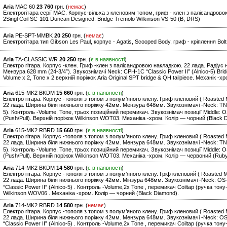
Aria
MAC 60
23 760
грн. (
немає
)
Електрогітара серії MAC. Корпус-вільха з кленовим топом, гриф - клен з палісандрово
2Singl Coil SC-101 Duncan Designed. Bridge Tremolo Wilkinson VS-50 (B, DRS)
Aria
PE-SPT-MMBK
20 250
грн. (
немає
)
Електрогітара тип Gibson Les Paul, корпус - Agatis, Scooped Body, гриф - кріплення Bol
Aria
TA-CLASSIC WR
20 250
грн. (
є в наявності
)
Електро гітара. Корпус -клен. Гриф -клен з палісандровою накладкою. 22 лада. Радіус 
Мензура 628 mm (24-3/4″). Звукознімачі Neck: CPH-1C “Classic Power II” (Alnico-5) Brid
Volume x 2, Tone x 2 верхній поріжок Aria Original SPT bridge & QH tailpiece. Механік -х
Aria
615-MK2 BKDM
15 660
грн. (
є в наявності
)
Електро гітара. Корпус -тополя з топом з полум’яного клену. Гриф кленовий ( Roasted 
22 лада. Ширина біля нижнього поріжку 42мм. Мензура 648мм. Звукознімачі -Neck: TN-5 
5). Контроль -Volume, Tone, трьох позиційний перемикач. Звукознімач позиції Middle: O
(Push/Pull). Верхній поріжок Wilkinson WOT03. Механіка -хром. Колір — чорний (Black 
Aria
615-MK2 RBRD
15 660
грн. (
є в наявності
)
Електро гітара. Корпус -тополя з топом з полум’яного клену. Гриф кленовий ( Roasted 
22 лада. Ширина біля нижнього поріжку 42мм. Мензура 648мм. Звукознімачі -Neck: TN-5 
5). Контроль -Volume, Tone, трьох позиційний перемикач. Звукознімач позиції Middle: O
(Push/Pull). Верхній поріжок Wilkinson WOT03. Механіка -хром. Колір — червоний (Rub
Aria
714-MK2 BKDM
14 580
грн. (
є в наявності
)
Електро гітара. Корпус -тополя з топом з полум’яного клену. Гріф кленовий ( Roasted 
22 лада. Ширина біля нижнього поріжку 42мм. Мінзура 648мм. Звукознімачі -Neck: OS-5
“Classic Power II” (Alnico-5) . Контроль -Volume,2x Tone , перемикач Coiltap (ручка тон
Wilkinson WOV06 . Механіка -хром. Колір — чорний (Black Diamond).
Aria
714-MK2 RBRD
14 580
грн. (
немає
)
Електро гітара. Корпус -тополя з топом з полум’яного клену. Гриф кленовий ( Roasted 
22 лада. Ширина біля нижнього поріжку 42мм. Мензура 648мм. Звукознімачі -Neck: OS-5 
“Classic Power II” (Alnico-5) . Контроль -Volume,2x Tone , перемикач Coiltap (ручка тон