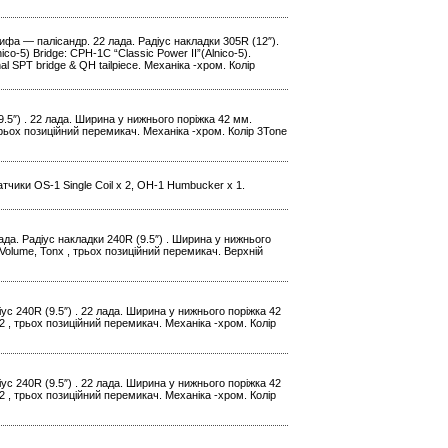
рифа — палісандр. 22 лада. Радіус накладки 305R (12″).
o-5) Bridge: CPH-1C “Classic Power II”(Alnico-5).
al SPT bridge & QH tailpiece. Механіка -хром. Колір
9.5″) . 22 лада. Ширина у нижнього поріжка 42 мм.
рьох позиційний перемикач. Механіка -хром. Колір 3Tone
тчики OS-1 Single Coil x 2, OH-1 Humbucker x 1.
ада. Радіус накладки 240R (9.5″) . Ширина у нижнього
Volume, Tonx , трьох позиційний перемикач. Верхній
іус 240R (9.5″) . 22 лада. Ширина у нижнього поріжка 42
 , трьох позиційний перемикач. Механіка -хром. Колір
іус 240R (9.5″) . 22 лада. Ширина у нижнього поріжка 42
 , трьох позиційний перемикач. Механіка -хром. Колір