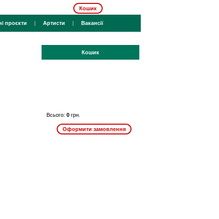
Кошик
ні проєкти
|
Артисти
|
Вакансії
Кошик
Всього:
0
грн.