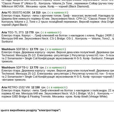
“Classic Power II” (Alnico-5) . Контроль -Volume,2x Tone , перемикач Coiltap (ручка тон
Wilkinson WOV06 . Механіка -хром. Колір — чорний (Black Diamond).
Aria
PE-350STD AGBK
14 310
грн. (
є в наявності
)
Електро гітара. Корпус -липа з арочним топом. Гриф - махогані, вклеєний. Накладка г
Ширина біля нижнього поріжка 43 мм. Звукознімачі Neck: CPH-1C “Classic Power II”(Alnic
Контроль Volume x 2, Tone x 2 трьох позиційний перемикач. Верхній поріжок -Aria Origin
чорний (Aged Black)
Aria
TEG-TL 3TS
13 770
грн. (
є в наявності
)
Електро гітара. Корпус - . Гриф кленовий на болтах з накладкою з клена. Радіус 240R (
Мензура 648 мм. Звукознімачі Neck: CS-1 Bridge: OS-1 . Контроль — Volume, Tonx2 , т
Sunburst
Washburn
SDFSB-U
13 770
грн. (
є в наявності
)
Електро гітара. Деревина корпусу -окуме. Верхня дека-клен полум'яний. Деревина гри
Techwood. Мензура 25-1/2. Електроніка -регулятори 1 Регулятор гучності/1 тон - 5-п
та 2 Sonamaster+ Single Coil Конфігурація звукознімачів H-S-S. Колір -Sunburst .Глянц
тремоло.
Washburn
SDFTB-U
13 770
грн. (
є в наявності
)
Електро гітара. Деревина корпусу -окуме. Верхня дека-клен полум'яний. Деревина гри
Techwood. Мензура 25-1/2. Електроніка -регулятори 1 Регулятор гучності/1 тон - 5-п
та 2 Sonamaster+ Single Coil Конфігурація звукознімачів H-S-S. Колір -прозоро-чорний
-вінтажне тремоло.
Aria
RETRO-1532 VW
12 150
грн. (
є в наявності
)
Електро гітара. Корпус -липа. Гриф кленовий на болтах з накладкою з палісандра. 22 л
поріжка 42 мм. Мензура 648 мм. Звукознімачі Neck: VLS-1 Bridge: VLS-1 . Контроль — 
поріжок GBD Bridge & Floating Tremolo. Механіка -хром. Колір білий (Vintage White).
и цього виробника розділу "електрогітари":