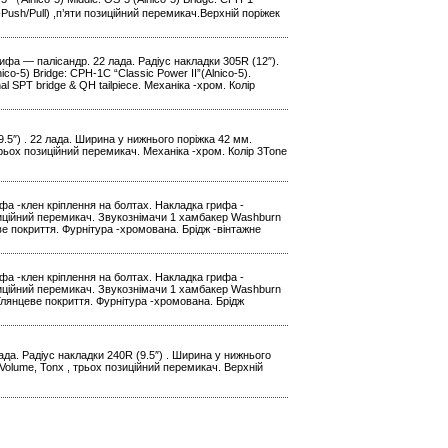
у-Push/Pull) ,п’яти позиційний перемикач.Верхній поріжек
рифа — палісандр. 22 лада. Радіус накладки 305R (12″).
o-5) Bridge: CPH-1C “Classic Power II”(Alnico-5).
al SPT bridge & QH tailpiece. Механіка -хром. Колір
9.5″) . 22 лада. Ширина у нижнього поріжка 42 мм.
рьох позиційний перемикач. Механіка -хром. Колір 3Tone
фа -клен кріплення на болтах. Накладка грифа -
озиційний перемикач. Звукознімачи 1 хамбакер Washburn
еве покриття. Фурнітура -хромована. Брідж -вінтажне
фа -клен кріплення на болтах. Накладка грифа -
озиційний перемикач. Звукознімачи 1 хамбакер Washburn
.Глянцеве покриття. Фурнітура -хромована. Брідж
ада. Радіус накладки 240R (9.5″) . Ширина у нижнього
Volume, Tonx , трьох позиційний перемикач. Верхній