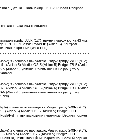
ю накл. Датчікі- Humbucking HB-103 Duncan Designed.
t-on, клен, накладка палісандр
накладки грифу 305R (12″). нижній поріжок кістка 43 мм.
ge: CPH-1C “Classic Power II” (Alnico-5). Контроль
ром. Колір червоний (Wine Red).
Maple) з кленовою накладкою. Радіус грифу 240R (9.5″).
（Alnico-5) Middle: OS-5 (Alnico-5) Bridge: TB-5 (Alnico-
S-5 (Alnico-5) увімкнення/вимкнення на ручці тону
Diamond).
Maple) з кленовою накладкою. Радіус грифу 240R (9.5″).
（Alnico-5) Middle: OS-5 (Alnico-5) Bridge: TB-5 (Alnico-
S-5 (Alnico-5) увімкнення/вимкнення на ручці тону
y Red).
Maple) з кленовою накладкою. Радіус грифу 240R (9.5″).
 （Alnico-5) Middle: OS-5 (Alnico-5) Bridge: CPH-1
у-Push/Pull) ,п’яти позиційний перемикач.Верхній поріжек
Maple) з кленовою накладкою. Радіус гріфу 240R (9.5″).
(Alnico-5) Middle: OS-5 (Alnico-5) Bridge: CPH-1
у-Push/Pull) ,п’яти позиційний перемикач.Верхній поріжок