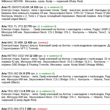
Wilkinson WOV06 . Механіка -хром. Колір — червоний (Ruby Red) .
Aria
PE-350STD AGBK
14 310
грн. (
є в наявності
)
Електро гітара. Корпус -липа з арочним топом. Гриф - махогані, вклеєний. Накладка г
Ширина біля нижнього поріжка 43 мм. Звукознімачі Neck: CPH-1C “Classic Power II”(Alnic
Контроль Volume x 2, Tone x 2 трьох позиційний перемикач. Верхній поріжок -Aria Origin
чорний (Aged Black)
Aria
TEG-TL 3TS
13 770
грн. (
є в наявності
)
Електро гітара. Корпус - . Гриф кленовий на болтах з накладкою з клена. Радіус 240R (
Мензура 648 мм. Звукознімачі Neck: CS-1 Bridge: OS-1 . Контроль — Volume, Tonx2 , т
Sunburst
Aria
MAC 35 MBK
12 420
грн. (
немає
)
Електрогітара. Корпус вільха. Кленовий гриф на болтах з палісандровою накладкою. Да
Струнотримач VFT-1 Tremolo.
Aria
RETRO-1532 VW
12 150
грн. (
є в наявності
)
Електро гітара. Корпус -липа. Гриф кленовий на болтах з накладкою з палісандра. 22 л
поріжка 42 мм. Мензура 648 мм. Звукознімачі Neck: VLS-1 Bridge: VLS-1 . Контроль — 
поріжок GBD Bridge & Floating Tremolo. Механіка -хром. Колір білий (Vintage White).
Aria
TEG-002 BK
8 370
грн. (
є в наявності
)
Електро гітара. Корпус - липа. Гриф кленовий на болтах з накладкою з палісандра. Рад
мм. Мензура 648 мм. Звукознімачі Neck: CS-1 Bridge: OS-1 . Контроль — Volume, Tonx2
чорний (Black).
Aria
TEG-002 CA
8 370
грн. (
є в наявності
)
Електро гітара. Корпус - липа. Гриф кленовий на болтах з накладкою з палісандра. Рад
мм. Мензура 648 мм. Звукознімачі Neck: CS-1 Bridge: OS-1 . Контроль — Volume, Tonx2
червоний (Candy Apple Red)
Aria
STG-004 3TS
7 290
грн. (
немає
)