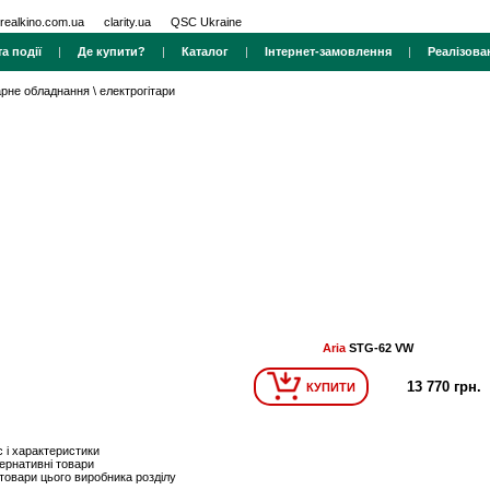
realkino.com.ua
clarity.ua
QSC Ukraine
а події
|
Де купити?
|
Каталог
|
Інтернет-замовлення
|
Реалізова
тарне обладнання
\
електрогітари
Aria
STG-62 VW
13 770 грн.
КУПИТИ
 і характеристики
ернативні товари
 товари цього виробника розділу