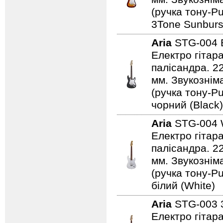
(ручка тону-Pu
3Tone Sunburs
Aria
STG-004
Електро гітар
палісандра. 2
мм. Звукознім
(ручка тону-Pu
чорний (Black)
Aria
STG-004
Електро гітар
палісандра. 2
мм. Звукознім
(ручка тону-Pu
білий (White)
Aria
STG-003
Електро гітар