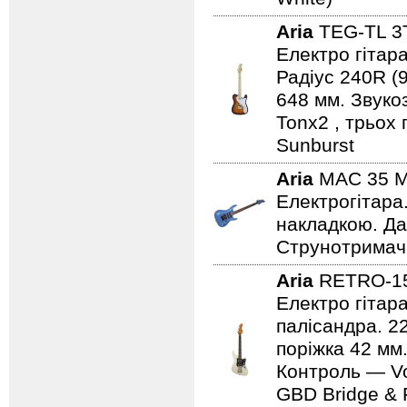
Aria
TEG-TL 
Електро гітара
Радіус 240R (
648 мм. Звуко
Tonx2 , трьох
Sunburst
Aria
MAC 35 
Електрогітара
накладкою. Дат
Струнотримач 
Aria
RETRO-1
Електро гітар
палісандра. 2
поріжка 42 мм.
Контроль — Vo
GBD Bridge & F