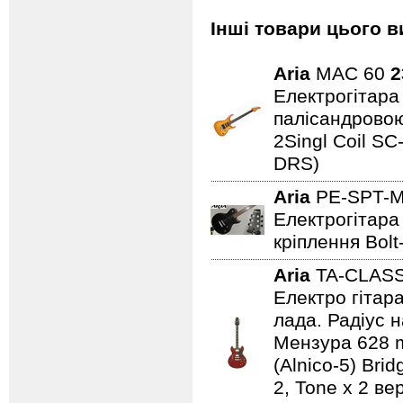
Інші товари цього в
Aria
MAC 60
2
Електрогітара 
палісандровою
2Singl Coil SC
DRS)
Aria
PE-SPT-
Електрогітара 
кріплення Bolt
Aria
TA-CLAS
Електро гітар
лада. Радіус н
Мензура 628 mm
(Alnico-5) Bri
2, Tone x 2 ве