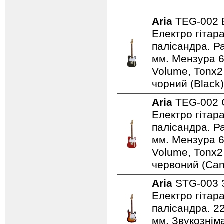
Aria
TEG-002
Електро гітар
палісандра. Ра
мм. Мензура 6
Volume, Tonx2
чорний (Black)
Aria
TEG-002
Електро гітар
палісандра. Ра
мм. Мензура 6
Volume, Tonx2
червоний (Can
Aria
STG-003
Електро гітар
палісандра. 2
мм. Звукознім