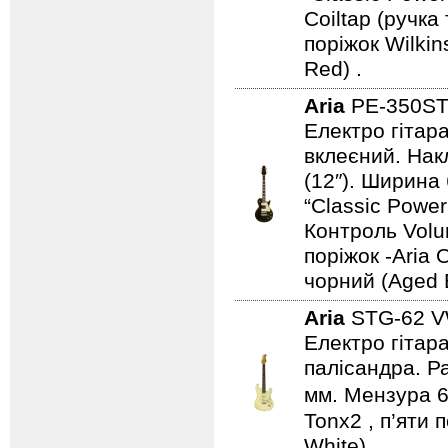
Coiltap (ручка
поріжок Wilki
Red) .
Aria
PE-350S
Електро гітара
вклеєний. Нак
(12″). Ширина
“Classic Power 
Контроль Volu
поріжок -Aria 
чорний (Aged 
Aria
STG-62 
Електро гітара
палісандра. Ра
мм. Мензура 6
Tonx2 , п’яти 
White)