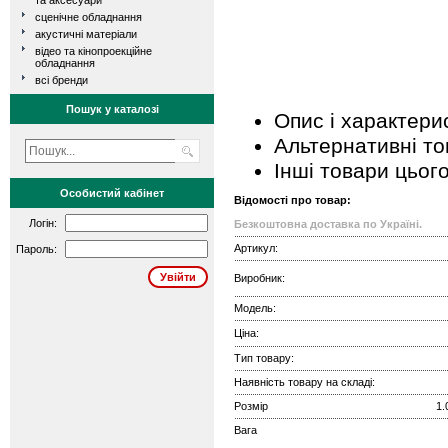
та аксесуари
сценічне обладнання
акустичні матеріали
відео та кінопроекційне
обладнання
всі бренди
Пошук у каталозі
Опис і характери
Альтернативні т
Інші товари цьог
Особистий кабінет
Відомості про товар:
Логін:
Безкоштовна доставка по Україні.
Артикул:
Пароль:
Виробник:
Модель:
Ціна:
Тип товару:
Наявність товару на складі:
Розмір
1.
Вага