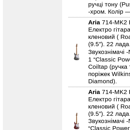
ручці тону (Pu
-хром. Колір 
Aria
714-MK2
Електро гітара
кленовий ( Ro
(9.5″). 22 ла
Звукознімачі -
1 “Classic Pow
Coiltap (ручка
поріжек Wilki
Diamond).
Aria
714-MK2
Електро гітара
кленовий ( Ro
(9.5″). 22 ла
Звукознімачі -
“Classic Power