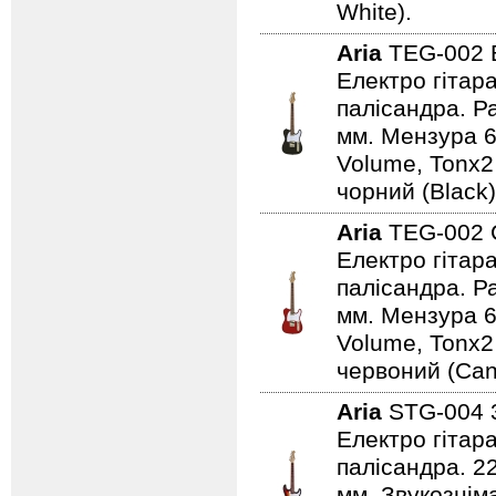
White).
Aria
TEG-002
Електро гітар
палісандра. Ра
мм. Мензура 6
Volume, Tonx2
чорний (Black)
Aria
TEG-002
Електро гітар
палісандра. Ра
мм. Мензура 6
Volume, Tonx2
червоний (Can
Aria
STG-004
Електро гітар
палісандра. 2
мм. Звукознім