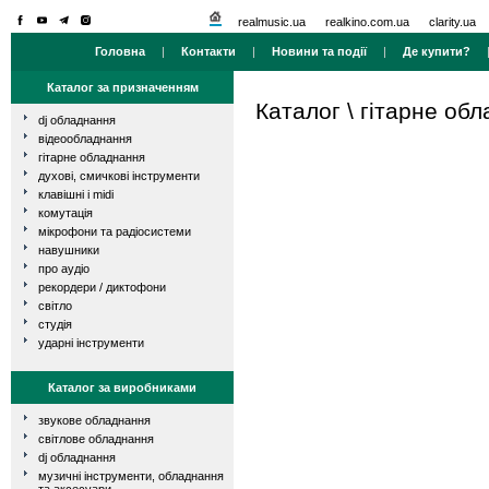
realmusic.ua
realkino.com.ua
clarity.ua
Головна
|
Контакти
|
Новини та події
|
Де купити?
Каталог за призначенням
Каталог
\
гітарне об
dj обладнання
відеообладнання
гітарне обладнання
духові, смичкові інструменти
клавішні і midi
комутація
мікрофони та радіосистеми
навушники
про аудіо
рекордери / диктофони
світло
студія
ударні інструменти
Каталог за виробниками
звукове обладнання
світлове обладнання
dj обладнання
музичні інструменти, обладнання