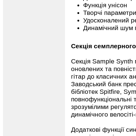
Функція унісон
Творчі параметр
Удосконалений р
Динамічний шум 
Секція семплерного
Секція Sample Synth 
оновлених та повніст
гітар до класичних а
Заводський банк прес
бібліотек Spitfire, S
повнофункціональні т
зрозумілими регулято
динамічного велосіті-
Додаткові функції син