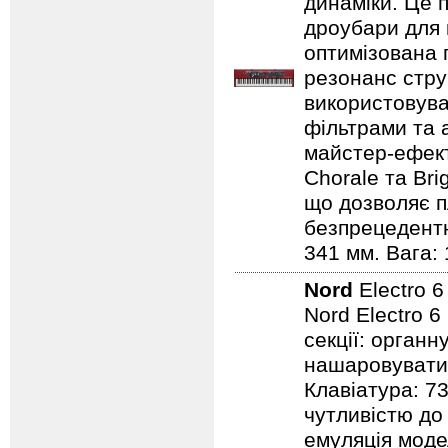
динаміки. Це 
дроубари для 
оптимізована 
резонанс стру
використовува
фільтрами та 
майстер-ефект
Chorale та Bri
що дозволяє п
безпрецедентн
341 мм. Вага: 
Nord
Electro 
Nord Electro 6
секції: органн
нашаровувати ї
Клавіатура: 7
чутливістю до 
емуляція модел