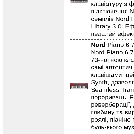
клавіатуру з ф
підключення No
семплів Nord P
Library 3.0. Е
педалей ефекті
Nord
Piano 6 
Nord Piano 6 7
73-нотною кла
самі автентичн
клавішами, це
Synth, дозвол
Seamless Tran
переривань. Р
реверберації,
глибину та ви
роялі, піаніно
будь-якого муз