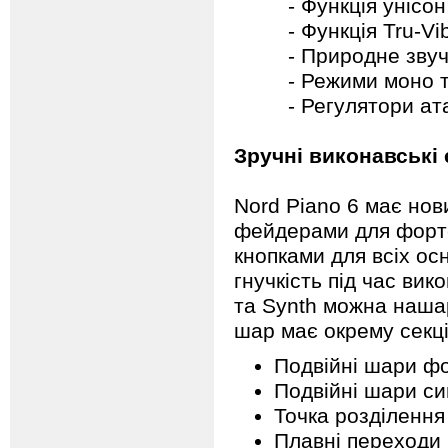
- Функція унісон д
- Функція Tru-Vibra
- Природне звучан
- Режими моно та 
- Регулятори атаки,
Зручні виконавські
Nord Piano 6 має нов
фейдерами для фортеп
кнопками для всіх ос
гнучкість під час ви
та Synth можна нашар
шар має окрему секці
Подвійні шари ф
Подвійні шари с
Точка розділення
Плавні переходи