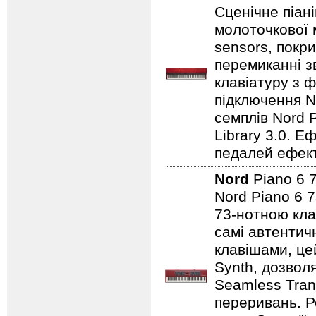
Сценічне піан
молоточкової 
sensors, покр
перемиканні з
клавіатуру з ф
підключення No
семплів Nord P
Library 3.0. Е
педалей ефекті
Nord
Piano 6
Nord Piano 6 7
73-нотною кла
самі автентичн
клавішами, це
Synth, дозвол
Seamless Tran
переривань. Р