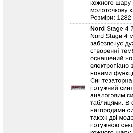
кожного шару 
молоточкову кл
Розміри: 1282
Nord
Stage 4 
Nord Stage 4 
забезпечує ду
створенні темб
оснащений нов
електропіано з
новими функці
Синтезаторна 
потужний синт
аналоговим с
таблицями. В 
нагородами сим
також дві мод
потужною секц
кожного шару 