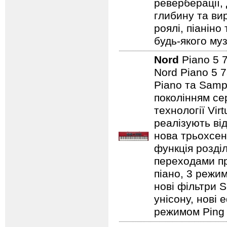
реверберації,
глибину та ви
роялі, піаніно
будь-якого муз
Nord
Piano 5
Nord Piano 5 7
Piano та Samp
поколінням сер
технології Vir
реалізують від
нова трьохсен
функція розді
переходами при
піано, 3 режим
нові фільтри S
унісону, нові 
режимом Ping P