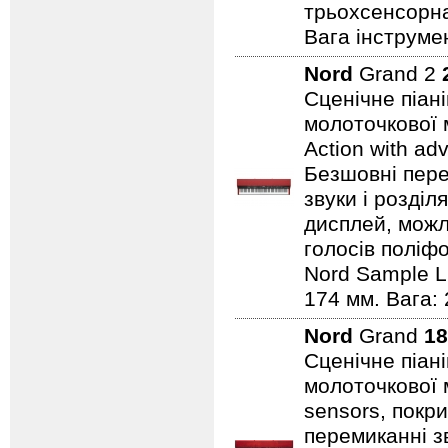
трьохсенсорна
Вага інструмен
Nord
Grand 2
Сценічне піан
молоточкової 
Action with ad
Безшовні пере
звуки і розділ
дисплей, можли
голосів поліфо
Nord Sample Li
174 мм. Вага: 
Nord
Grand
18
Сценічне піан
молоточкової 
sensors, покр
перемиканні з