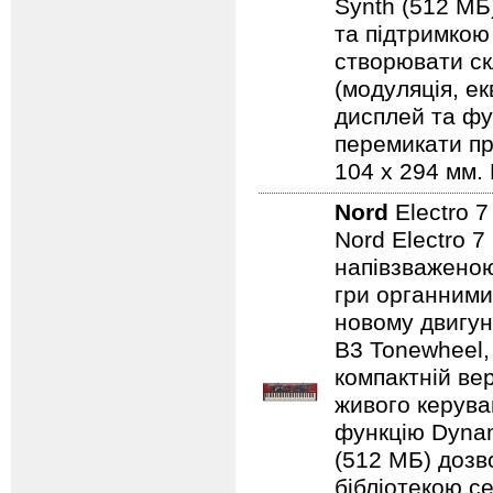
Synth (512 МБ
та підтримкою
створювати ск
(модуляція, е
дисплей та фу
перемикати пр
104 x 294 мм. 
Nord
Electro 
Nord Electro 
напівзваженою
гри органними
новому двигун
B3 Tonewheel,
компактній ве
живого керуван
функцію Dynam
(512 МБ) дозв
бібліотекою се