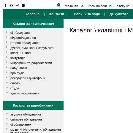
realmusic.ua
realkino.com.ua
clarity.ua
Головна
|
Контакти
|
Новини та події
|
Де купити?
Каталог за призначенням
Каталог
\
клавішні і M
dj обладнання
відеообладнання
гітарне обладнання
духові, смичкові інструменти
клавішні і midi
комутація
мікрофони та радіосистеми
навушники
про аудіо
рекордери / диктофони
світло
студія
ударні інструменти
Каталог за виробниками
звукове обладнання
світлове обладнання
dj обладнання
музичні інструменти, обладнання