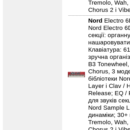
Tremolo, Wah, 
Chorus 2 і Vib
Nord
Electro 
Nord Electro 6
секції: органн
нашаровувати ї
Клавіатура: 6
зручна організ
B3 Tonewheel, 
Chorus, 3 моде
бібліотеки Nord
Layer і Clav /
Release; EQ / 
для звуків секц
Nord Sample Li
динаміки; 30+ 
Tremolo, Wah, 
Chorus 2 і Vib