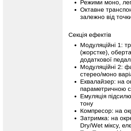
Режими моно, лег
Октавне транспон
залежно від точк
Секція ефектів
Модуляційні 1: т
(жорстке), оберта
додаткової педал
Модуляційні 2: фа
стерео/моно варі
Еквалайзер: на о
параметричною с
Емуляція підсилю
тону
Компресор: на ок
Затримка: на окр
Dry/Wet міксу, ел