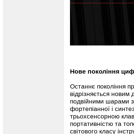
Нове покоління циф
Останнє покоління п
відрізняється новим 
подвійними шарами з
фортепіанної і синте
трьохсенсорною клаві
портативністю та то
світового класу інст