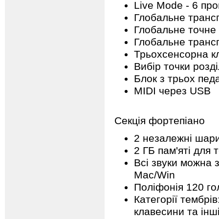
Live Mode - 6 пр
Глобальне трансп
Глобальне точне 
Глобальне трансп
Трьохсенсорна кл
Вибір точки розді
Блок з трьох педа
MIDI через USB
Секція фортепіано
2 незалежні шар
2 ГБ пам'яті для
Всі звуки можна 
Mac/Win
Поліфонія 120 го
Категорії тембрів
клавесини та інш