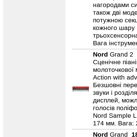
нагородами сим
також дві мод
потужною секц
кожного шару 
трьохсенсорна
Вага інструмен
Nord
Grand 2
Сценічне піан
молоточкової 
Action with ad
Безшовні пере
звуки і розділ
дисплей, можли
голосів поліфо
Nord Sample Li
174 мм. Вага: 
Nord
Grand
1