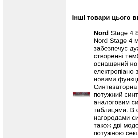
Інші товари цього в
Nord
Stage 4 
Nord Stage 4 
забезпечує ду
створенні темб
оснащений нов
електропіано з
новими функці
Синтезаторна 
потужний синт
аналоговим с
таблицями. В 
нагородами сим
також дві мод
потужною секц