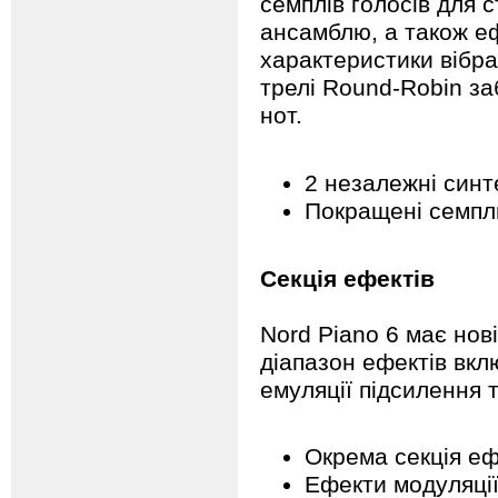
семплів голосів для 
ансамблю, а також еф
характеристики вібра
трелі Round-Robin за
нот.
2 незалежні синт
Покращені семпли
Секція ефектів
Nord Piano 6 має нов
діапазон ефектів вкл
емуляції підсилення т
Окрема секція еф
Ефекти модуляції