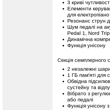
3 криві чутливост
Елементи керува
для електропіано
Резонанс струн дл
Шум педалі на ак
Pedal 1, Nord Tri
Динамічна компр
Функція унісону
Секція семплерного 
2 незалежні шар
1 ГБ пам'яті для 
Обвідна підсилюв
сустейну та відп
Вібрато з регулю
або педалі
Функція унісону 