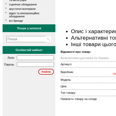
та аксесуари
сценічне обладнання
акустичні матеріали
відео та кінопроекційне
обладнання
всі бренди
Пошук у каталозі
Опис і характери
Альтернативні т
Інші товари цьог
Особистий кабінет
Відомості про товар:
Логін:
Безкоштовна доставка по Україні.
Артикул:
Пароль:
Виробник:
no
Модель:
Ціна:
Тип товару:
Наявність товару на складі: