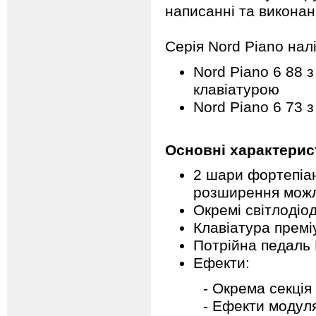
написанні та виконан
Серія Nord Piano налі
Nord Piano 6 88
клавіатурою
Nord Piano 6 73
Основні характерис
2 шари фортепіан
розширення можл
Окремі світлодіо
Клавіатура премі
Потрійна педаль 
Ефекти:
- Окрема секція еф
- Ефекти модуляції 