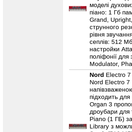
моделі духових
піано: 1 Гб пам
Grand, Upright,
струнного резо
рівня звучання
сеплів: 512 Мб
настройки Atta
поліфонії для 
Modulator, Pha
Nord
Electro 
Nord Electro 7
напівзваженою
підходить для
Organ 3 пропо
дроубари для 
Piano (1 ГБ) з
Library з мож