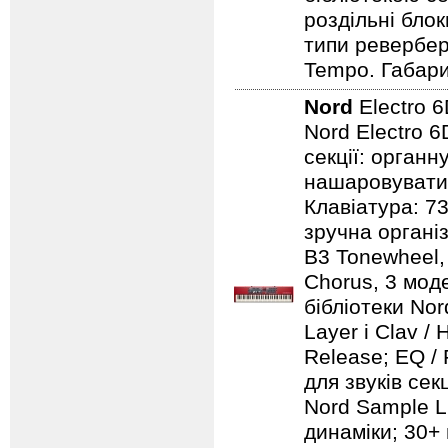
роздільні бло
типи ревербера
Tempo. Габарит
Nord
Electro 
Nord Electro 6
секції: органн
нашаровувати ї
Клавіатура: 7
зручна організ
B3 Tonewheel, 
Chorus, 3 моде
бібліотеки Nord
Layer і Clav /
Release; EQ / 
для звуків сек
Nord Sample Li
динаміки; 30+ 