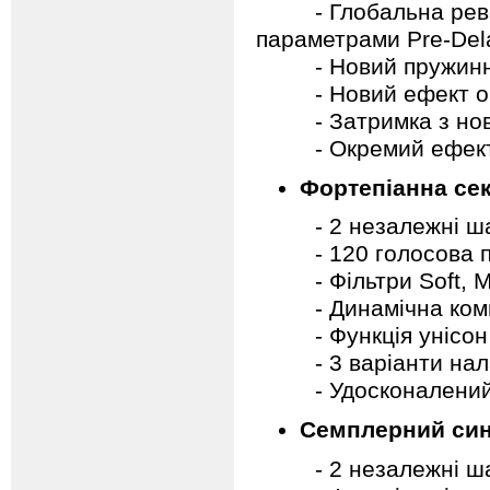
- Глобальна реверб
параметрами Pre-Dela
- Новий пружинни
- Новий ефект об
- Затримка з новими
- Окремий ефект 
Фортепіанна сек
- 2 незалежні шар
- 120 голосова по
- Фільтри Soft, Mid
- Динамічна комп
- Функція унісон
- 3 варіанти налаш
- Удосконалений 
Семплерний син
- 2 незалежні шар