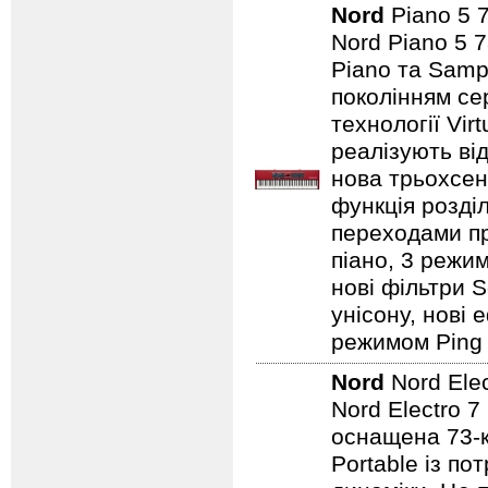
Nord
Piano 5 
Nord Piano 5 7
Piano та Samp
поколінням сер
технології Vir
реалізують від
нова трьохсен
функція розді
переходами при
піано, 3 режим
нові фільтри S
унісону, нові 
режимом Ping P
Nord
Nord Ele
Nord Electro 7
оснащена 73-
Portable із п