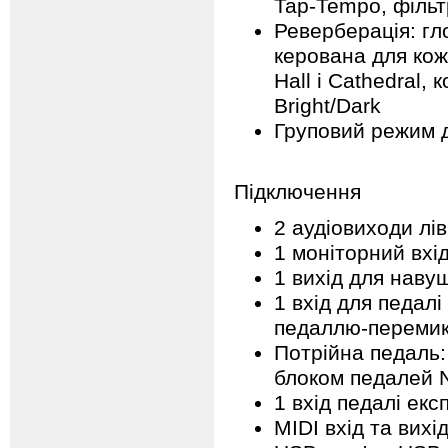
Tap-Tempo, фільтр
Реверберація: гл
керована для кож
Hall і Cathedral,
Bright/Dark
Груповий режим 
Підключення
2 аудіовиходи лі
1 моніторний вхі
1 вихід для наву
1 вхід для педалі
педаллю-переми
Потрійна педаль:
блоком педалей N
1 вхід педалі екс
MIDI вхід та вихі