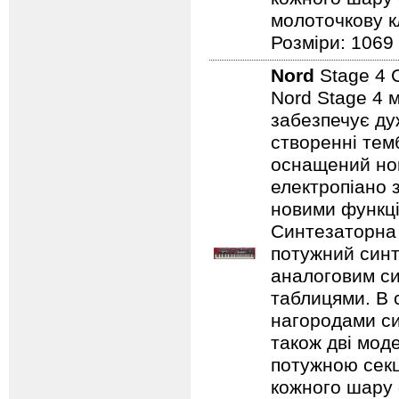
молоточкову кл
Розміри: 1069
Nord
Stage 4 
Nord Stage 4 
забезпечує ду
створенні темб
оснащений нов
електропіано з
новими функці
Синтезаторна 
потужний синт
аналоговим с
таблицями. В 
нагородами сим
також дві мод
потужною секц
кожного шару 