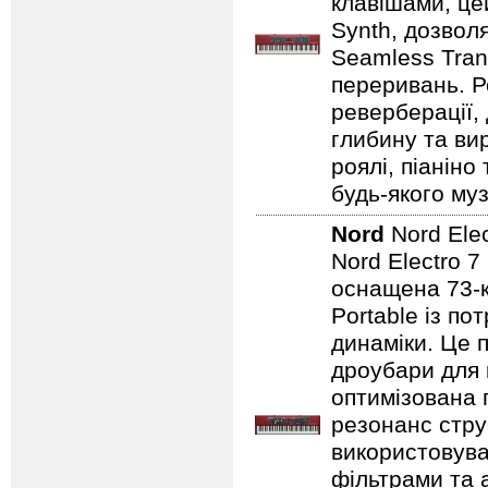
клавішами, це
Synth, дозвол
Seamless Tran
переривань. Р
реверберації,
глибину та ви
роялі, піаніно
будь-якого муз
Nord
Nord Ele
Nord Electro 7
оснащена 73-
Portable із п
динаміки. Це 
дроубари для 
оптимізована 
резонанс стру
використовува
фільтрами та 