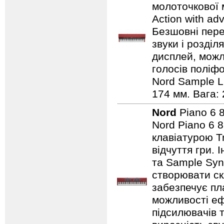
молоточкової 
Action with ad
Безшовні пере
звуки і розділ
дисплей, можли
голосів поліфо
Nord Sample Li
174 мм. Вага: 
Nord
Piano 6 
Nord Piano 6 
клавіатурою T
відчуття гри.
та Sample Syn
створювати ск
забезпечує пл
можливості еф
підсилювачів 