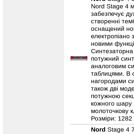
Nord Stage 4 
забезпечує ду
створенні темб
оснащений нов
електропіано з
новими функці
Синтезаторна 
потужний синт
аналоговим с
таблицями. В 
нагородами сим
також дві мод
потужною секц
кожного шару 
молоточкову кл
Розміри: 1282
Nord
Stage 4 