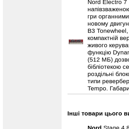
Nord Electro 
напівзваженою
гри органними
новому двигун
B3 Tonewheel,
компактній ве
живого керуван
функцію Dynam
(512 МБ) дозв
бібліотекою се
роздільні бло
типи ревербера
Tempo. Габарит
Інші товари цього в
Nord
Stage 4 