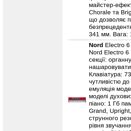
майстер-ефект
Chorale та Bri
що дозволяє п
безпрецедентн
341 мм. Вага: 
Nord
Electro 
Nord Electro 6
секції: органн
нашаровувати ї
Клавіатура: 7
чутливістю до 
емуляція модел
моделі духових
піано: 1 Гб пам
Grand, Upright,
струнного резо
рівня звучання