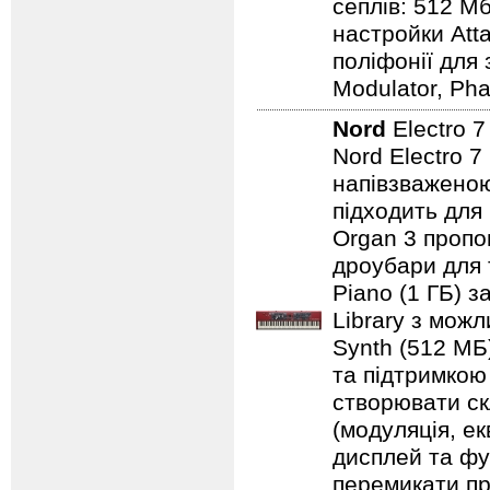
сеплів: 512 Мб
настройки Atta
поліфонії для 
Modulator, Pha
Nord
Electro 
Nord Electro 7
напівзваженою
підходить для
Organ 3 пропо
дроубари для 
Piano (1 ГБ) з
Library з мож
Synth (512 МБ
та підтримкою
створювати ск
(модуляція, е
дисплей та фу
перемикати пр