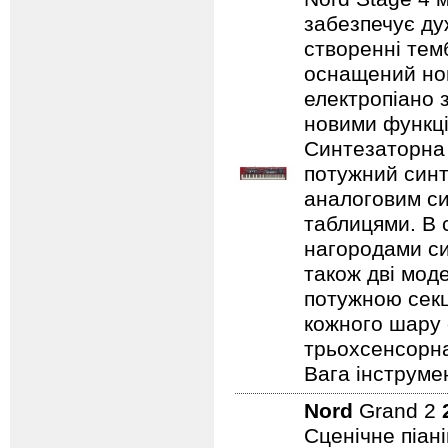
забезпечує ду
створенні темб
оснащений нов
електропіано з
новими функці
Синтезаторна 
потужний синт
аналоговим с
таблицями. В 
нагородами сим
також дві мод
потужною секц
кожного шару 
трьохсенсорна
Вага інструмен
Nord
Grand 2
Сценічне піан