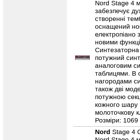
Nord Stage 4 
забезпечує ду
створенні темб
оснащений нов
електропіано з
новими функці
Синтезаторна 
потужний синт
аналоговим с
таблицями. В 
нагородами сим
також дві мод
потужною секц
кожного шару 
молоточкову кл
Розміри: 1069
Nord
Stage 4 
Nord Stage 4 