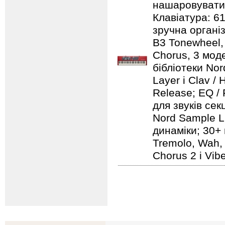
нашаровувати ї
Клавіатура: 6
зручна організ
B3 Tonewheel, 
Chorus, 3 моде
бібліотеки Nord
Layer і Clav /
Release; EQ / 
для звуків секц
Nord Sample Li
динаміки; 30+ 
Tremolo, Wah, 
Chorus 2 і Vib