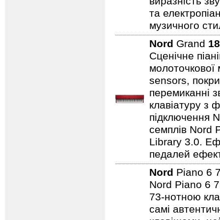
виразність зву
та електропіа
музичного стил
Nord
Grand
18
Сценічне піан
молоточкової 
sensors, покр
перемиканні з
клавіатуру з ф
підключення No
семплів Nord P
Library 3.0. Е
педалей ефекті
Nord
Piano 6 
Nord Piano 6 7
73-нотною кла
самі автентичн