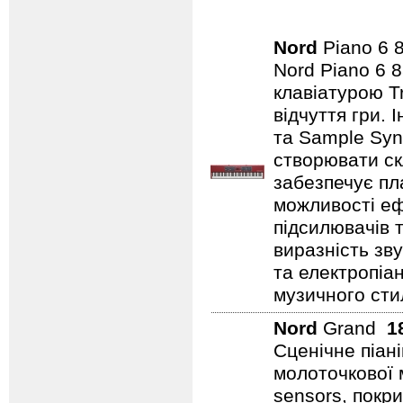
Nord
Piano 6
Nord Piano 6 
клавіатурою T
відчуття гри.
та Sample Syn
створювати ск
забезпечує пл
можливості еф
підсилювачів 
виразність зву
та електропіа
музичного стил
Nord
Grand
1
Сценічне піан
молоточкової 
sensors, покр