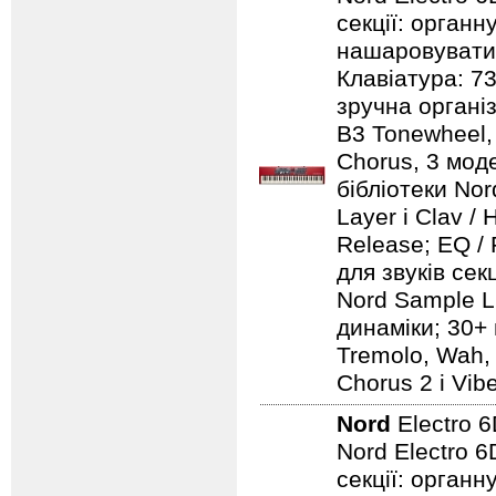
секції: органн
нашаровувати ї
Клавіатура: 7
зручна організ
B3 Tonewheel, 
Chorus, 3 моде
бібліотеки Nord
Layer і Clav /
Release; EQ / 
для звуків сек
Nord Sample Li
динаміки; 30+ 
Tremolo, Wah, 
Chorus 2 і Vib
Nord
Electro 
Nord Electro 6
секції: органн