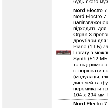
будь-якого муз
Nord
Electro 
Nord Electro 7
напівзваженою
підходить для
Organ 3 пропо
дроубари для 
Piano (1 ГБ) з
Library з мож
Synth (512 МБ
та підтримкою
створювати ск
(модуляція, е
дисплей та фу
перемикати пр
104 x 294 мм. 
Nord
Electro 