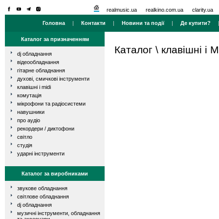
realmusic.ua
realkino.com.ua
clarity.ua
Головна
|
Контакти
|
Новини та події
|
Де купити?
Каталог за призначенням
Каталог
\
клавішні і M
dj обладнання
відеообладнання
гітарне обладнання
духові, смичкові інструменти
клавішні і midi
комутація
мікрофони та радіосистеми
навушники
про аудіо
рекордери / диктофони
світло
студія
ударні інструменти
Каталог за виробниками
звукове обладнання
світлове обладнання
dj обладнання
музичні інструменти, обладнання