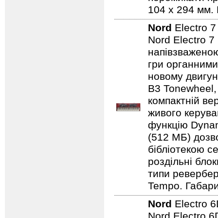
104 x 294 мм. 
Nord
Electro 
Nord Electro 
напівзваженою
гри органними
новому двигун
B3 Tonewheel,
компактній ве
живого керуван
функцію Dynam
(512 МБ) дозв
бібліотекою се
роздільні бло
типи ревербера
Tempo. Габарит
Nord
Electro 
Nord Electro 6