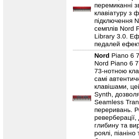
перемиканні з
клавіатуру з ф
підключення No
семплів Nord P
Library 3.0. Е
педалей ефекті
Nord
Piano 6
Nord Piano 6 7
73-нотною кла
самі автентичн
клавішами, це
Synth, дозвол
Seamless Tran
переривань. Р
реверберації,
глибину та ви
роялі, піаніно