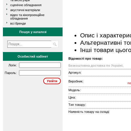
та аксесуари
сценічне обладнання
акустичні матеріали
відео та кінопроекційне
обладнання
всі бренди
Пошук у каталозі
Опис і характери
Альтернативні т
Інші товари цьог
Особистий кабінет
Відомості про товар:
Логін:
Безкоштовна доставка по Україні.
Артикул:
Пароль:
Виробник:
no
Модель:
Ціна:
Тип товару:
Наявність товару на складі: