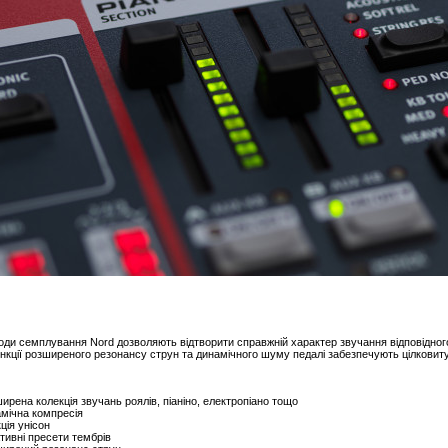
оди семплування Nord дозволяють відтворити справжній характер звучання відповідно
ункції розширеного резонансу струн та динамічного шуму педалі забезпечують цілковит
ирена колекція звучань роялів, піаніно, електропіано тощо
мічна компресія
ція унісон
тивні пресети тембрів