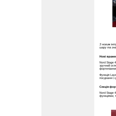
З новим інт
шару та зна
Нові враже
Nord Stage 
зручний огля
фортепіанни
Функція Lay
поєднанні з
Секція фор
Nord Stage 4
функціями, т