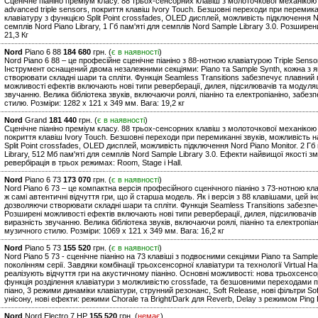
Сценічне піаніно преміум класу. 88 трьох-сенсорних клавіш з молоточкової механікою
advanced triple sensors, покриття клавіш Ivory Touch. Безшовні переходи при перемика
клавіатуру з функцією Split Point crossfades, OLED дисплей, можливість підключення Nor
семплів Nord Piano Library, 1 Гб пам'яті для семплів Nord Sample Library 3.0. Розширен
21,3 Кг
Nord
Piano 6 88
184 680
грн. (
є в наявності
)
Nord Piano 6 88 – це професійне сценічне піаніно з 88-нотною клавіатурою Triple Senso
Інструмент оснащений двома незалежними секціями: Piano та Sample Synth, кожна з
створювати складні шари та спліти. Функція Seamless Transitions забезпечує плавний
можливості ефектів включають нові типи реверберації, дилея, підсилювачів та модуля
звучанню. Велика бібліотека звуків, включаючи роялі, піаніно та електропіаніно, забе
стилю. Розміри: 1282 x 121 x 349 мм. Вага: 19,2 кг
Nord
Grand
181 440
грн. (
є в наявності
)
Сценічне піаніно преміум класу. 88 трьох-сенсорних клавіш з молоточкової механікою K
покриття клавіш Ivory Touch. Безшовні переходи при перемиканні звуків, можливість н
Split Point crossfades, OLED дисплей, можливість підключення Nord Piano Monitor. 2 Гб п
Library, 512 Мб пам'яті для семплів Nord Sample Library 3.0. Ефекти найвищої якості 
ревербірація в трьох режимах: Room, Stage і Hall.
Nord
Piano 6 73
173 070
грн. (
є в наявності
)
Nord Piano 6 73 – це компактна версія професійного сценічного піаніно з 73-нотною кла
ж самі автентичні відчуття гри, що й старша модель. Як і версія з 88 клавішами, цей ін
дозволяючи створювати складні шари та спліти. Функція Seamless Transitions забезпе
Розширені можливості ефектів включають нові типи реверберації, дилея, підсилювачів
виразність звучанню. Велика бібліотека звуків, включаючи роялі, піаніно та електропі
музичного стилю. Розміри: 1069 x 121 x 349 мм. Вага: 16,2 кг
Nord
Piano 5 73
155 520
грн. (
є в наявності
)
Nord Piano 5 73 - сценічне піаніно на 73 клавіші з подвоєними секціями Piano та Sampl
поколінням серії. Завдяки комбінації трьохсенсорної клавіатури та технології Virtual H
реалізують відчуття гри на акустичному піаніно. Основні можливості: нова трьохсен
функція розділення клавіатури з молжливістю crossfade, та безшовними переходами при
піано, 3 режими динаміки клавіатури, струнний резонанс, Soft Release, нові фільтри Soft
унісону, нові ефекти: режими Chorale та Bright/Dark для Reverb, Delay з режимом Ping P
Nord
Nord Electro 7 HP
155 520
грн. (
немає
)