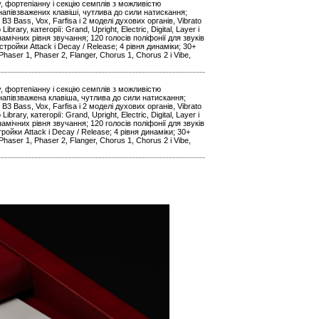
ну, фортепіанну і секцію семплів з можливістю
 напівзважених клавіші, чутлива до сили натискання;
3 Bass, Vox, Farfisa і 2 моделі духових органів, Vibrato
rary, категорії: Grand, Upright, Electric, Digital, Layer і
инамічних рівня звучання; 120 голосів поліфонії для звуків
астройки Attack і Decay / Release; 4 рівня динаміки; 30+
haser 1, Phaser 2, Flanger, Chorus 1, Chorus 2 і Vibe,
ну, фортепіанну і секцію семплів з можливістю
 напівзважена клавіша, чутлива до сили натискання;
3 Bass, Vox, Farfisa і 2 моделі духових органів, Vibrato
rary, категорії: Grand, Upright, Electric, Digital, Layer і
инамічних рівня звучання; 120 голосів поліфонії для звуків
тройки Attack і Decay / Release; 4 рівня динаміки; 30+
haser 1, Phaser 2, Flanger, Chorus 1, Chorus 2 і Vibe,