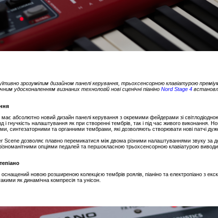
уїтивно зрозумілим дизайном панелі керування, трьохсенсорною клавіатурою преміум
чним удосконаленням визнаних технологій нові сценічні піаніно
Nord Stage 4
встановл
ння
4 має абсолютно новий дизайн панелі керування з окремими фейдерами зі світлодіодною
д і гнучкість налаштування як при створенні тембрів, так і під час живого виконання. 
ми, синтезаторними та органними тембрами, які дозволяють створювати нові патчі дуже
er Scene дозволяє плавно перемикатися між двома різними налаштуваннями звуку за до
 різноманітними опціями педалей та першокласною трьохсенсорною клавіатурою виводить
тепіано
 оснащений новою розширеною колекцією тембрів роялів, піаніно та електропіано з екскл
акими як динамічна компресія та унісон.