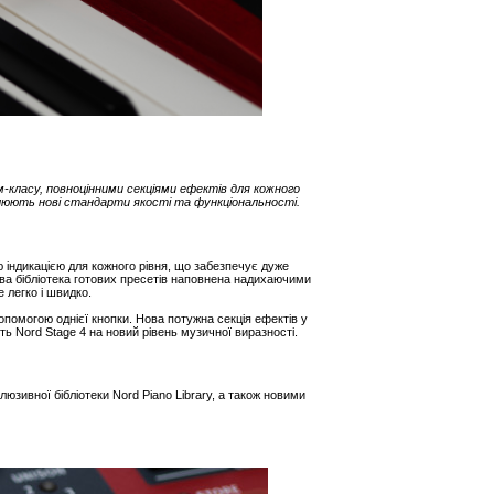
-класу, повноцінними секціями ефектів для кожного
юють нові стандарти якості та функціональності.
 індикацією для кожного рівня, що забезпечує дуже
Нова бібліотека готових пресетів наповнена надихаючими
 легко і швидко.
помогою однієї кнопки. Нова потужна секція ефектів у
 Nord Stage 4 на новий рівень музичної виразності.
юзивної бібліотеки Nord Piano Library, а також новими