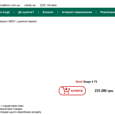
realkino.com.ua
clarity.ua
QSC Ukraine
а події
|
Де купити?
|
Каталог
|
Інтернет-замовлення
|
Реалізова
вішні і MIDI
\
сценічні піаніно
Nord
Stage 4 73
233 280 грн.
КУПИТИ
 і характеристики
ернативні товари
 товари цього виробника розділу