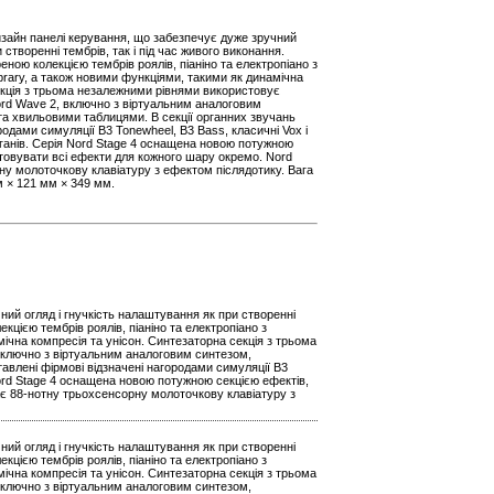
изайн панелі керування, що забезпечує дуже зручний
 створенні тембрів, так і під час живого виконання.
ою колекцією тембрів роялів, піаніно та електропіано з
ibrary, а також новими функціями, такими як динамічна
екція з трьома незалежними рівнями використовує
rd Wave 2, включно з віртуальним аналоговим
а хвильовими таблицями. В секції органних звучань
родами симуляції B3 Tonewheel, B3 Bass, класичні Vox і
органів. Серія Nord Stage 4 оснащена новою потужною
товувати всі ефекти для кожного шару окремо. Nord
ну молоточкову клавіатуру з ефектом післядотику. Вага
мм × 121 мм × 349 мм.
ий огляд і гнучкість налаштування як при створенні
цією тембрів роялів, піаніно та електропіано з
мічна компресія та унісон. Синтезаторна секція з трьома
ключно з віртуальним аналоговим синтезом,
влені фірмові відзначені нагородами симуляції B3
 Nord Stage 4 оснащена новою потужною секцією ефектів,
ає 88-нотну трьохсенсорну молоточкову клавіатуру з
ий огляд і гнучкість налаштування як при створенні
цією тембрів роялів, піаніно та електропіано з
мічна компресія та унісон. Синтезаторна секція з трьома
ключно з віртуальним аналоговим синтезом,