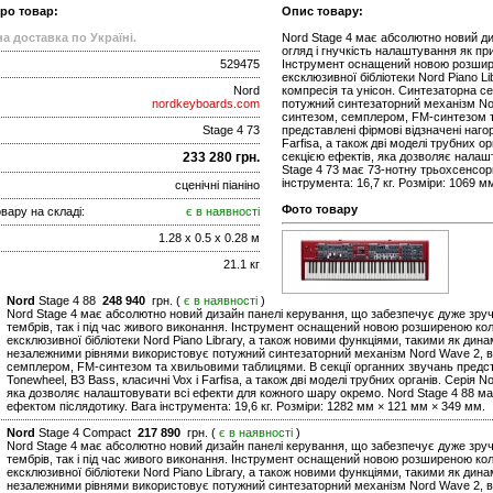
про товар:
Опис товару:
а доставка по Україні.
Nord Stage 4 має абсолютно новий д
огляд і гнучкість налаштування як при
529475
Інструмент оснащений новою розширен
ексклюзивної бібліотеки Nord Piano L
Nord
компресія та унісон. Синтезаторна с
nordkeyboards.com
потужний синтезаторний механізм No
синтезом, семплером, FM-синтезом т
Stage 4 73
представлені фірмові відзначені наго
Farfisa, а також дві моделі трубних 
233 280 грн.
секцією ефектів, яка дозволяє налаш
Stage 4 73 має 73-нотну трьохсенсор
інструмента: 16,7 кг. Розміри: 1069 
сценічні піаніно
Фото товару
вару на складі:
є в наявності
1.28 x 0.5 x 0.28 м
21.1 кг
Nord
Stage 4 88
248 940
грн. (
є в наявності
)
Nord Stage 4 має абсолютно новий дизайн панелі керування, що забезпечує дуже зручн
тембрів, так і під час живого виконання. Інструмент оснащений новою розширеною колек
ексклюзивної бібліотеки Nord Piano Library, а також новими функціями, такими як дина
незалежними рівнями використовує потужний синтезаторний механізм Nord Wave 2, в
семплером, FM-синтезом та хвильовими таблицями. В секції органних звучань предста
Tonewheel, B3 Bass, класичні Vox і Farfisa, а також дві моделі трубних органів. Серія
яка дозволяє налаштовувати всі ефекти для кожного шару окремо. Nord Stage 4 88 м
ефектом післядотику. Вага інструмента: 19,6 кг. Розміри: 1282 мм × 121 мм × 349 мм.
Nord
Stage 4 Compact
217 890
грн. (
є в наявності
)
Nord Stage 4 має абсолютно новий дизайн панелі керування, що забезпечує дуже зручн
тембрів, так і під час живого виконання. Інструмент оснащений новою розширеною колек
ексклюзивної бібліотеки Nord Piano Library, а також новими функціями, такими як дина
незалежними рівнями використовує потужний синтезаторний механізм Nord Wave 2, в