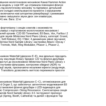
клавішною молоточковою механікою Kawai Hammer Action
 модель у серії HP, що отримала повноцінні фізичні
а під молоточкову механіку та підтримує детальний
ати складні семпльовані інструменти з керуванням
 включаючи нові алгоритми реверберації з режимами
плавно змішувати звуки двох зон клавіатури,
41 мм. Вага: 13 кг
у, фортепіанну і секцію семплів з можливістю
3 клавіші з портативною молоточковою механікою і
лей органів: C2D B3 Tonewheel, B3 Bass, Vox, Farfisa і 2
для звуків бібліотеки Nord Piano Library, категорії: Grand,
); Soft Release; EQ / Filter; 4 динамічних рівня звучання;
бліотеки Nord Sample Library; настройки Attack і Decay /
 Tremolo, Wah, Ring Modulator, Phaser 1, Phaser 2,
анікою Waterfall (діапазон E–E), яка ідеально підходить
ену емуляцію Rotary Speaker 122 та фізичні дроубари
оступ до ексклюзивної бібліотеки Nord Piano Library з
гнучкими фільтрами, контролем обвідної (ADR) та
ції звуків, призначаючи незалежні ефекти (модуляція,
 Transitions дозволяють миттєво перемикати пресети
механікою Waterfall (діапазон C–C), оптимізованою для
rd Organ 3, що забезпечує автентичне моделювання B3
встановлені фізичні дроубари з LED-індикацією для
ic Compression і String Resonance. Синтезаторна секція
плів Nord Sample Library 4.0. Інструмент пропонує
ї (Spring, Booth, Cathedral) та дилей з функцією Tap