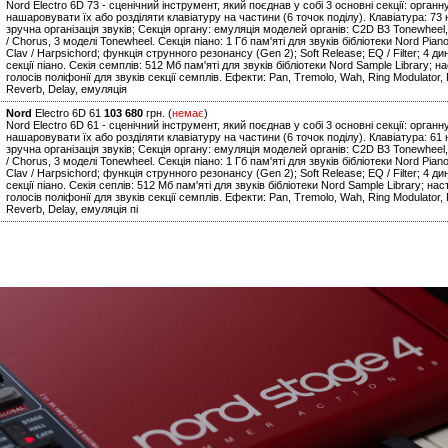
Nord Electro 6D 73 - сценічний інструмент, який поєднав у собі 3 основні секції: орган
нашаровувати їх або розділяти клавіатуру на частини (6 точок поділу). Клавіатура: 73
зручна організація звуків; Секція органу: емуляція моделей органів: C2D B3 Tonewheel, B
/ Chorus, 3 моделі Tonewheel. Секція піано: 1 Гб пам'яті для звуків бібліотеки Nord Piano Lib
Clav / Harpsichord; функція струнного резонансу (Gen 2); Soft Release; EQ / Filter; 4 д
секції піано. Секія семплів: 512 Мб пам'яті для звуків бібліотеки Nord Sample Library; н
голосів поліфонії для звуків секції семплів. Ефекти: Pan, Tremolo, Wah, Ring Modulator, P
Reverb, Delay, емуляція
Nord
Electro 6D 61
103 680
грн. (
немає
)
Nord Electro 6D 61 - сценічний інструмент, який поєднав у собі 3 основні секції: орган
нашаровувати їх або розділяти клавіатуру на частини (6 точок поділу). Клавіатура: 61
зручна організація звуків; Секція органу: емуляція моделей органів: C2D B3 Tonewheel, B
/ Chorus, 3 моделі Tonewheel. Секція піано: 1 Гб пам'яті для звуків бібліотеки Nord Piano Lib
Clav / Harpsichord; функція струнного резонансу (Gen 2); Soft Release; EQ / Filter; 4 д
секції піано. Секія сеплів: 512 Мб пам'яті для звуків бібліотеки Nord Sample Library; нас
голосів поліфонії для звуків секції семплів. Ефекти: Pan, Tremolo, Wah, Ring Modulator, P
Reverb, Delay, емуляція пі