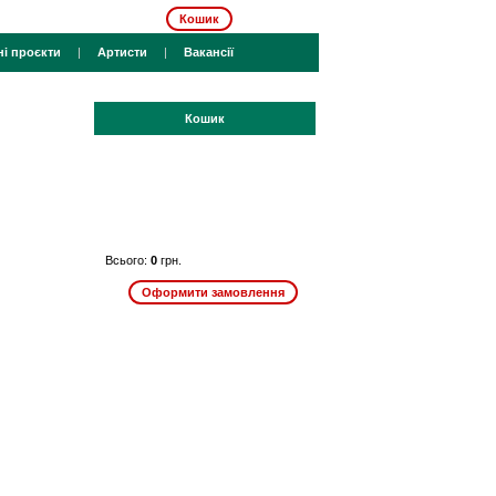
Кошик
ні проєкти
|
Артисти
|
Вакансії
Кошик
Всього:
0
грн.