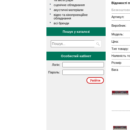
та аксесуари
Відомості 
сценічне обладнання
акустичні матеріали
Безкоштовн
відео та кінопроекційне
Артикул:
обладнання
всі бренди
Виробник:
Пошук у каталозі
Модель:
Ціна:
Тип товару:
Наявність то
Особистий кабінет
Розмір
Логін:
Вага
Пароль: