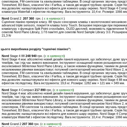
семплером, FM-синтезом та хвильовими таблицями. В секції органних звучань предста
Tonewheel, B3 Bass, класичні Vox і Farfisa, а також дві моделі трубних органів. Серія
яка дозволяє налаштовувати всі ефекти для кожного шару окремо. Nord Stage 4 Comp
клавіатура Waterfall з ефектом післядотику. Вага інструмента: 10,4 кг. Розміри: 1066 
Nord
Grand 2
207 360
грн. (
є в наявності
)
Сценічне піаніно преміум класу. 88 трьох-сенсорних клавіш з молоточкової механікою
advanced triple sensors, покриття клавіш Ivory Touch. Безшовні переходи при перемика
клавіатуру з функцією Split Point crossfades, OLED дисплей, можливість підключення Nor
семплів Nord Piano Library, 1 Гб пам'яті для семплів Nord Sample Library 3.0. Розширен
21,3 Кг
 цього виробника розділу "сценічні піаніно":
Nord
Stage 4 88
248 940
грн. (
є в наявності
)
Nord Stage 4 має абсолютно новий дизайн панелі керування, що забезпечує дуже зручн
тембрів, так і під час живого виконання. Інструмент оснащений новою розширеною колек
ексклюзивної бібліотеки Nord Piano Library, а також новими функціями, такими як дина
незалежними рівнями використовує потужний синтезаторний механізм Nord Wave 2, в
семплером, FM-синтезом та хвильовими таблицями. В секції органних звучань предста
Tonewheel, B3 Bass, класичні Vox і Farfisa, а також дві моделі трубних органів. Серія
яка дозволяє налаштовувати всі ефекти для кожного шару окремо. Nord Stage 4 88 м
ефектом післядотику. Вага інструмента: 19,6 кг. Розміри: 1282 мм × 121 мм × 349 мм.
Nord
Stage 4 Compact
217 890
грн. (
є в наявності
)
Nord Stage 4 має абсолютно новий дизайн панелі керування, що забезпечує дуже зручн
тембрів, так і під час живого виконання. Інструмент оснащений новою розширеною колек
ексклюзивної бібліотеки Nord Piano Library, а також новими функціями, такими як дина
незалежними рівнями використовує потужний синтезаторний механізм Nord Wave 2, в
семплером, FM-синтезом та хвильовими таблицями. В секції органних звучань предста
Tonewheel, B3 Bass, класичні Vox і Farfisa, а також дві моделі трубних органів. Серія
яка дозволяє налаштовувати всі ефекти для кожного шару окремо. Nord Stage 4 Comp
клавіатура Waterfall з ефектом післядотику. Вага інструмента: 10,4 кг. Розміри: 1066 
Nord
Grand 2
207 360
грн. (
є в наявності
)