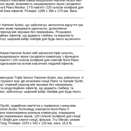
 нового покоління Kawai Responsive Hammer Action with
нні звуків, можливість нашаровувати звуки і розділяти
d Piano Monitor. 2 Гб пам'яті і 120 голосів поліфонії для
ий блок ефектів. Розміри: 1286 х 396 х 174 мм. Вага:
r Hammer Action, що забезпечує автентичні відчуття гри.
 яких може працювати одночасно, дозволяючи
 перехід між звуками без переривань. Розширені
ційних ефектів, що додають глибину та виразність
зпечує широкий вибір тембрів для будь-якого музичного
awai Hammer Action with advanced triple sensors,
ашаровувати звуки і розділяти клавіатуру з функцією
ам'яті і 120 голосів поліфонії для семплів Nord Piano
змодельовані на основі класичних педалей ефектів,
віатурою Triple Sensor Hammer Action, яка забезпечує ті
струмент має дві незалежні секції Piano та Sample Synth,
чує плавний перехід між звуками без переривань.
 та модуляційних ефектів, що додають глибину та
аніно, забезпечує широкий вибір тембрів для будь-якого
e/Synth, подвійною пам'яттю у порівнянні з минулим
ammer Action Technology компактні Nord Piano 5
сорна повнозважена рояльна клавіатура, покращена
 перемиканні звуків, 120 голосів поліфонії для секції
 і Bright для семпл-секції, фільтри, Tru-Vibrato, режим
ong. Розміри: 1070 х 342 х 120 мм, вага: 15,5 Кг.