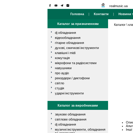
realmusic.ua
Головна
|
Контакти
|
Новини т
Каталог за призначенням
Каталог
\
кла
dj обладнання
відеообладнання
гітарне обладнання
духові, смичкові інструменти
клавішні і midi
комутація
мікрофони та радіосистеми
навушники
про аудіо
рекордери / диктофони
світло
студія
ударні інструменти
Каталог за виробниками
звукове обладнання
світлове обладнання
Опис
dj обладнання
Альт
Інші
музичні інструменти, обладнання