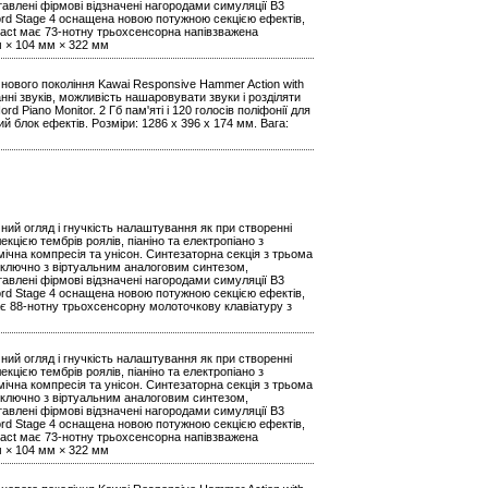
влені фірмові відзначені нагородами симуляції B3
 Nord Stage 4 оснащена новою потужною секцією ефектів,
act має 73-нотну трьохсенсорна напівзважена
мм × 104 мм × 322 мм
 нового покоління Kawai Responsive Hammer Action with
нні звуків, можливість нашаровувати звуки і розділяти
d Piano Monitor. 2 Гб пам'яті і 120 голосів поліфонії для
ий блок ефектів. Розміри: 1286 х 396 х 174 мм. Вага:
ий огляд і гнучкість налаштування як при створенні
цією тембрів роялів, піаніно та електропіано з
мічна компресія та унісон. Синтезаторна секція з трьома
ключно з віртуальним аналоговим синтезом,
влені фірмові відзначені нагородами симуляції B3
 Nord Stage 4 оснащена новою потужною секцією ефектів,
ає 88-нотну трьохсенсорну молоточкову клавіатуру з
ий огляд і гнучкість налаштування як при створенні
цією тембрів роялів, піаніно та електропіано з
мічна компресія та унісон. Синтезаторна секція з трьома
ключно з віртуальним аналоговим синтезом,
влені фірмові відзначені нагородами симуляції B3
 Nord Stage 4 оснащена новою потужною секцією ефектів,
act має 73-нотну трьохсенсорна напівзважена
мм × 104 мм × 322 мм