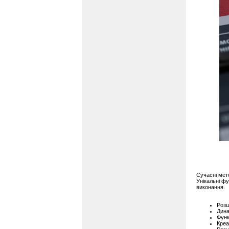
Сучасні мет
Унікальні ф
виконання.
Розш
Дина
Функ
Креа