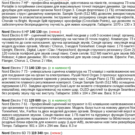
Nord Electro 7 HP - професійна модифікація, орієнтована на піаністів, оснащена 73-
Portable із потрійними сенсорами для максимально точної передачі динаміки. Це перша
дроубари для керування органом Nord Organ 3. Секція фортепіано (1 ГБ) оптимізован
резонанс струн і динамічну компресію. Sample Synth (512 МБ) дозволяє використовув
фільтрами та атакою/загасанням. Інструмент має розширену секцію майстер-ефектів,
Chorale та Bright. Функція Split підтримує кросфейди (Crossfade Points), що дозволяє 
забезпечуючи безпрецедентну гнучкість для живих концертів. Габарити: 1070 x 130 x 3
Nord
Electro 6 HP
140 130
грн. (
немає
)
Nord Electro 6 HP - сценічний інструмент, який поєднав у собі 3 основні секції: органн
нашаровувати їх або розділяти клавіатуру на частини (6 точок поділу). Клавіатура: 7
чутливістю до сили натискання; зручна організація звуків; Секція органу: емуляція моде
моделі духових органів, Vibrato / Chorus, 3 моделі Tonewheel. Секція піано: 1 Гб пам'яті 
Upright, Electric, Digital, Layer і Clav / Harpsichord; функція струнного резонансу (Gen 2
120 голосів поліфонії для звуків секції піано. Секія сеплів: 512 Мб пам'яті для звуків бі
Release; 4 рівня динаміки; 30+ голосів поліфонії для звуків секції семплів. Ефекти: Pan,
Flanger, Chorus 1, Chorus 2 і Vibe,
Nord
Electro 7 73
140 130
грн. (
є в наявності
)
Nord Electro 7 73 - універсальна сценічна клавіатура на 73 клавіші з напівзваженою мех
для поєднання гри на органі та електропіано. Рушій Nord Organ 3 пропонує вдосконал
для точного налаштування гармонік у реальному часі. Секція Piano (1 ГБ) забезпечує д
можливістю плавного регулювання компресії. Секція Sample Synth (512 МБ) оснащена 
підтримкою LFO. Завдяки архітектурі Dual Layer ви можете створювати складні комбіна
еквалайзер, емуляція підсилювача) на кожен шар. OLED-дисплей та функція Seamless
без розриву звуку під час виступу. Габарити: 1066 x 104 x 294 мм. Вага: 9.5 кг
Nord
Electro 7 61
129 600
грн. (
є в наявності
)
Nord Electro 7 61 - Професійний сценічний інструмент із 61-клавішною напівзваженою 
гри органними та синтезаторними штрихами. Модель базується на новому двигуні No
Tonewheel, Vox, Farfisa та двох моделей духових органів. Вперше у компактній версії 
живого керування звуком. Секція піаніно має 1 ГБ пам’яті та підтримує функцію Dynam
(512 МБ) дозволяє працювати з FM-синтезом, аналоговими хвилями та бібліотекою сем
роздільні блоки ефектів для кожного шару (Layer A/B), включаючи нові типи ревербераці
Tempo. Габарити: 901 x 104 x 294 мм. Вага: 8.3 кг
Nord
Electro 6D 73
119 340
грн. (
немає
)