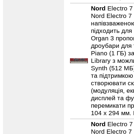
Nord
Electro 
Nord Electro 7
напівзваженою
підходить для
Organ 3 пропо
дроубари для 
Piano (1 ГБ) з
Library з мож
Synth (512 МБ
та підтримкою
створювати ск
(модуляція, е
дисплей та фу
перемикати пр
104 x 294 мм. 
Nord
Electro 
Nord Electro 