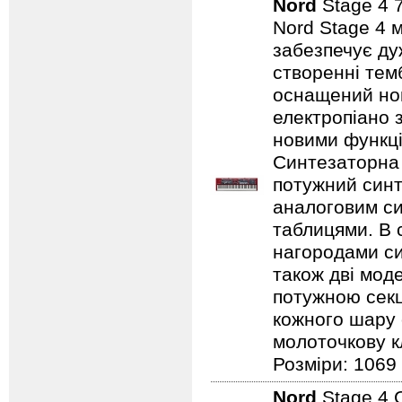
Nord
Stage 4 
Nord Stage 4 
забезпечує ду
створенні темб
оснащений нов
електропіано з
новими функці
Синтезаторна 
потужний синт
аналоговим с
таблицями. В 
нагородами сим
також дві мод
потужною секц
кожного шару 
молоточкову кл
Розміри: 1069
Nord
Stage 4 