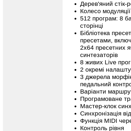
Дерев'яний стік-
Колесо модуляції
512 програм: 8 ба
сторінці
Бібліотека пресе
пресетами, включ
2x64 пресетних я
синтезаторів
8 живих Live про
2 окремі налашт
3 джерела морфін
педальний контро
Варіанти маршрут
Програмоване тра
Мастер-клок синх
Синхронізація ві
Функція MIDI чер
Контроль рівня