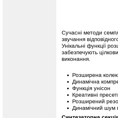
Сучасні методи семп
звучання відповідно
Унікальні функції ро
забезпечують цілкови
виконання.
Розширена колекц
Динамічна компр
Функція унісон
Креативні пресет
Розширений резо
Динамічний шум 
Синтезаторна секці