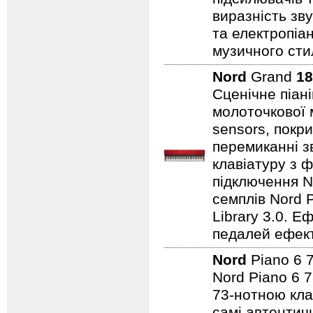
виразність зву
та електропіа
музичного стил
Nord
Grand
18
Сценічне піан
молоточкової 
sensors, покр
перемиканні з
клавіатуру з ф
підключення No
семплів Nord P
Library 3.0. Е
педалей ефекті
Nord
Piano 6 
Nord Piano 6 7
73-нотною кла
самі автентичн