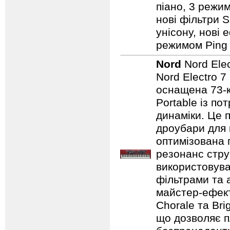
піано, 3 режим
нові фільтри S
унісону, нові 
режимом Ping P
Nord
Nord Ele
Nord Electro 7
оснащена 73-
Portable із п
динаміки. Це 
дроубари для 
оптимізована 
резонанс стру
використовува
фільтрами та 
майстер-ефект
Chorale та Bri
що дозволяє п