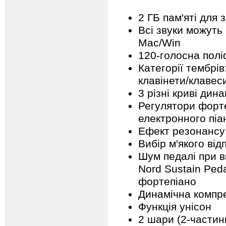
2 ГБ пам'яті для 
Всі звуки можуть
Mac/Win
120-голосна полі
Категорії тембрів
клавінети/клавес
3 різні криві дин
Регулятори форт
електронного піа
Ефект резонансу 
Вибір м'якого від
Шум педалі при ви
Nord Sustain Ped
фортепіано
Динамічна компр
Функція унісон
2 шари (2-частин