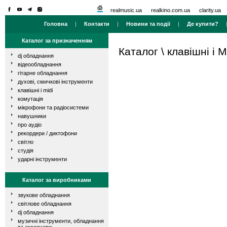
realmusic.ua
realkino.com.ua
clarity.ua
Головна
|
Контакти
|
Новини та події
|
Де купити?
Каталог за призначенням
Каталог
\
клавішні і M
dj обладнання
відеообладнання
гітарне обладнання
духові, смичкові інструменти
клавішні і midi
комутація
мікрофони та радіосистеми
навушники
про аудіо
рекордери / диктофони
світло
студія
ударні інструменти
Каталог за виробниками
звукове обладнання
світлове обладнання
dj обладнання
музичні інструменти, обладнання