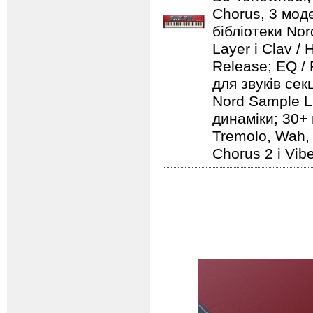
Chorus, 3 моде
бібліотеки Nord
Layer і Clav /
Release; EQ / 
для звуків секц
Nord Sample Li
динаміки; 30+ 
Tremolo, Wah, 
Chorus 2 і Vib