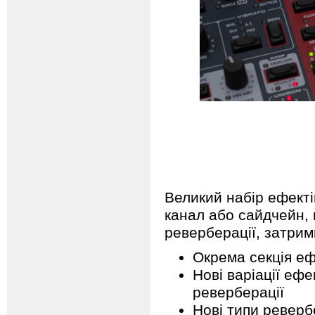
Великий набір ефект
канал або сайдчейн, 
реверберації, затримк
Окрема секція еф
Нові варіації ефе
реверберації
Нові типи ревербе