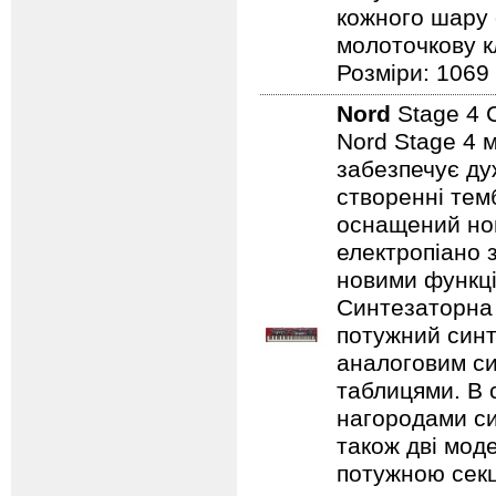
кожного шару 
молоточкову кл
Розміри: 1069
Nord
Stage 4
Nord Stage 4 
забезпечує ду
створенні темб
оснащений нов
електропіано з
новими функці
Синтезаторна 
потужний синт
аналоговим с
таблицями. В 
нагородами сим
також дві мод
потужною секц