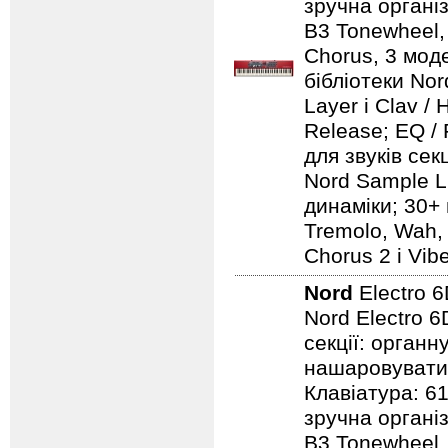
зручна організ
B3 Tonewheel, 
Chorus, 3 моде
бібліотеки Nord
Layer і Clav /
Release; EQ / 
для звуків сек
Nord Sample Li
динаміки; 30+ 
Tremolo, Wah, 
Chorus 2 і Vib
Nord
Electro 
Nord Electro 6
секції: органн
нашаровувати ї
Клавіатура: 6
зручна організ
B3 Tonewheel, 