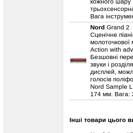
кожного шару 
трьохсенсорна
Вага інструмен
Nord
Grand 2
Сценічне піан
молоточкової 
Action with ad
Безшовні пере
звуки і розділ
дисплей, можли
голосів поліфо
Nord Sample Li
174 мм. Вага: 
Інші товари цього в