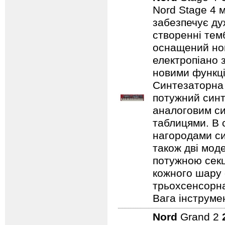
Nord Stage 4 
забезпечує ду
створенні темб
оснащений нов
електропіано з
новими функці
Синтезаторна 
потужний синт
аналоговим с
таблицями. В 
нагородами сим
також дві мод
потужною секц
кожного шару 
трьохсенсорна
Вага інструмен
Nord
Grand 2