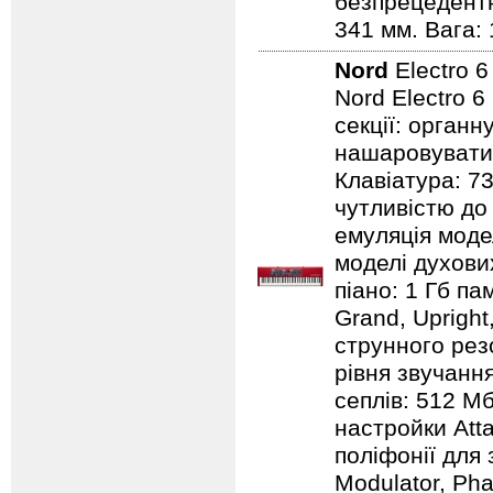
безпрецедентн
341 мм. Вага: 
Nord
Electro 
Nord Electro 6
секції: органн
нашаровувати ї
Клавіатура: 7
чутливістю до 
емуляція модел
моделі духових
піано: 1 Гб пам
Grand, Upright,
струнного резо
рівня звучання
сеплів: 512 Мб
настройки Atta
поліфонії для 
Modulator, Pha