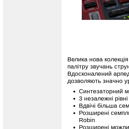
Велика нова колекція
палітру звучань струн
Вдосконалений арпедж
дозволяють значно ур
Синтезаторний м
3 незалежні рівні
Вдвічі більша се
Розширені семпли
Robin
Розширені можлив