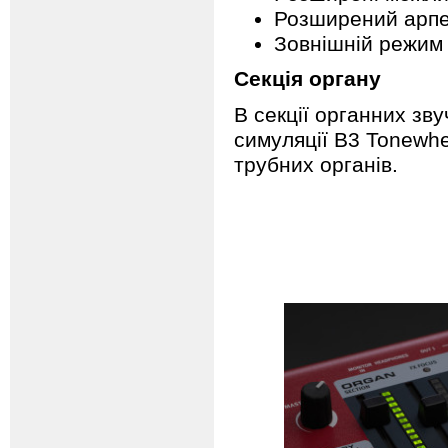
Розширений арпед
Зовнішній режим
Секція органу
В секції органних зв
симуляції B3 Tonewhee
трубних органів.