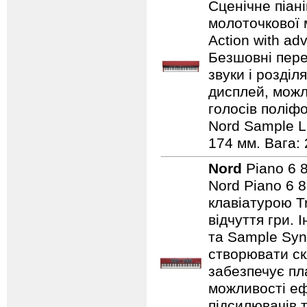
Сценічне піан
молоточкової 
Action with ad
Безшовні пере
звуки і розділ
дисплей, можли
голосів поліфо
Nord Sample Li
174 мм. Вага: 
Nord
Piano 6 
Nord Piano 6 
клавіатурою T
відчуття гри.
та Sample Syn
створювати ск
забезпечує пл
можливості еф
підсилювачів 