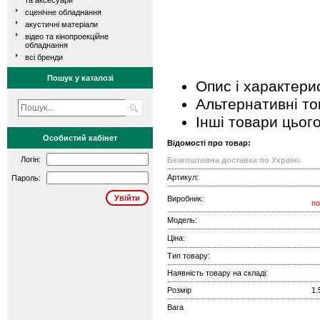
та аксесуари
сценічне обладнання
акустичні матеріали
відео та кінопроекційне
обладнання
всі бренди
Пошук у каталозі
Опис і характери
Альтернативні т
Інші товари цьог
Особистий кабінет
Відомості про товар:
Логін:
Безкоштовна доставка по Україні.
Артикул:
Пароль:
Виробник:
no
Модель:
Ціна:
Тип товару:
Наявність товару на складі:
Розмір
1.
Вага