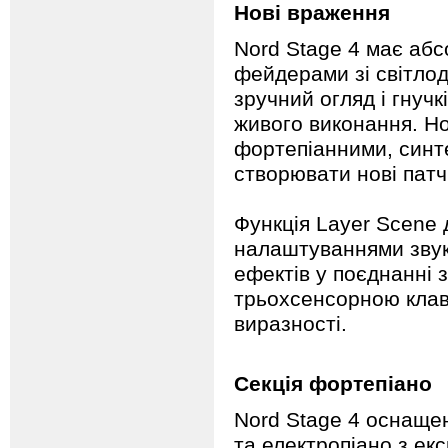
Нові враження
Nord Stage 4 має аб
фейдерами зі світлод
зручний огляд і гнучк
живого виконання. Н
фортепіанними, синт
створювати нові патчі
Функція Layer Scene
налаштуваннями звуку
ефектів у поєднанні
трьохсенсорною клаві
виразності.
Секція фортепіано
Nord Stage 4 оснаще
та електропіано з екс