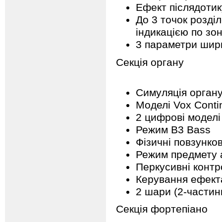
Ефект післядотик
До 3 точок розді
індикацією по зо
3 параметри шири
Секція органу
Симуляція орган
Моделі Vox Contin
2 цифрові моделі
Режим B3 Bass
Фізичні повзунков
Режим предмету а
Перкусивні конт
Керування ефекта
2 шари (2-частин
Секція фортепіано