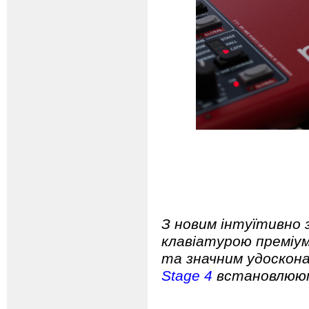
З новим інтуїтивно 
клавіатурою преміум
та значним удоскона
Stage 4
встановлюют