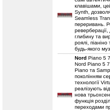
клавішами, це
Synth, дозвол
Seamless Tran
переривань. Р
реверберації,
глибину та ви
роялі, піаніно
будь-якого муз
Nord
Piano 5 
Nord Piano 5 7
Piano та Samp
поколінням сер
технології Vir
реалізують від
нова трьохсен
функція розді
переходами при