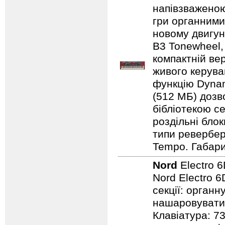
напівзваженою
гри органними
новому двигун
B3 Tonewheel,
компактній ве
живого керуван
функцію Dynam
(512 МБ) дозв
бібліотекою се
роздільні бло
типи ревербера
Tempo. Габарит
Nord
Electro 
Nord Electro 6
секції: органн
нашаровувати ї
Клавіатура: 7