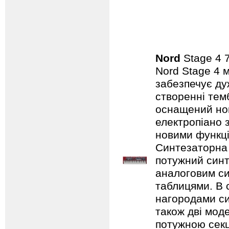
Nord
Stage 4
Nord Stage 4 
забезпечує ду
створенні темб
оснащений нов
електропіано з
новими функці
Синтезаторна 
потужний синт
аналоговим с
таблицями. В 
нагородами сим
також дві мод
потужною секц