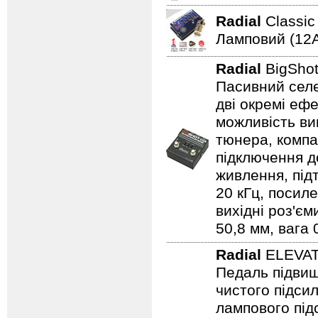
Radial
Classi
Ламповий (12A
Radial
BigSho
Пасивний селе
дві окремі ефе
можливість ви
тюнера, компа
підключення д
живлення, під
20 кГц, посиле
вихідні роз'єм
50,8 мм, вага 0
Radial
ELEVA
Педаль підвищ
чистого підси
лампового підс