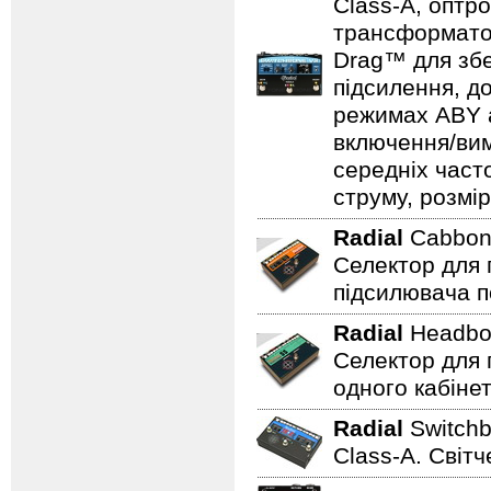
Class-A, оптр
трансформатор
Drag™ для збе
підсилення, д
режимах ABY а
включення/вим
середніх част
струму, розмір
Radial
Cabbo
Селектор для 
підсилювача п
Radial
Headbo
Селектор для 
одного кабінет
Radial
Switch
Class-A. Світч