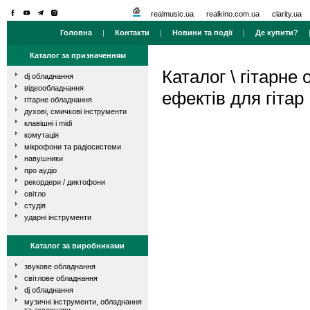
realmusic.ua
realkino.com.ua
clarity.ua
Головна
|
Контакти
|
Новини та події
|
Де купити?
Каталог за призначенням
Каталог
\
гітарне
dj обладнання
відеообладнання
ефектів для гітар
гітарне обладнання
духові, смичкові інструменти
клавішні і midi
комутація
мікрофони та радіосистеми
навушники
про аудіо
рекордери / диктофони
світло
студія
ударні інструменти
Каталог за виробниками
звукове обладнання
світлове обладнання
dj обладнання
музичні інструменти, обладнання