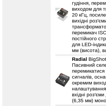
гудіння, пере
виходом для т
20 кГц, посиле
вихідні роз'єм
трансформатор
перемикач ISO
постійного ст
для LED-індика
мм (висота), ва
Radial
BigShot
Пасивний селе
перемикатися 
сигналів, осн
окремим вихо
налаштування,
вхідні роз'єми
(6,35 мм) моно