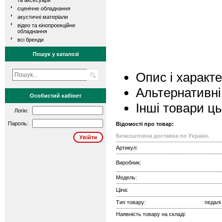
та аксесуари
сценічне обладнання
акустичні матеріали
відео та кінопроекційне
обладнання
всі бренди
Пошук у каталозі
Опис і характ
Альтернативні
Особистий кабінет
Інші товари ц
Логін:
Пароль:
Відомості про товар:
Безкоштовна доставка по Україні.
Артикул:
Виробник:
Модель:
Ціна:
Тип товару:
педалі
Наявність товару на складі: