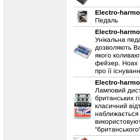
Electro-harmo
Педаль
Electro-harmo
Унікальна пед
дозволяють Ва
якого коливаю
фейзер. Hoax 
про її існуван
Electro-harmo
Ламповий дист
британських гі
класичний відт
наближається 
використовуют
"британського