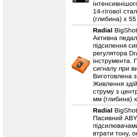
інтенсивнішого
14-гігової ста
(глибина) x 55 
Radial
BigSho
Активна педал
підсилення си
регулятора Dr
інструмента. 
сигналу при в
Виготовлена з 
Живлення здій
струму з цент
мм (глибина) x
Radial
BigSho
Пасивний ABY-
підсилювачами
втрати тону,