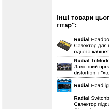
Інші товари цьо
гітар":
Radial
Headbo
Селектор для 
одного кабінет
Radial
TriMod
Ламповий преам
distortion, і "
Radial
Headli
Radial
Switch
Селектор підс