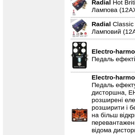
Radial
Hot Bri
Лампова (12AХ
Radial
Classi
Ламповий (12A
Electro-harmo
Педаль ефекті
Electro-harmo
Педаль ефекту
дисторшна, EH
розширені еле
розширити і б
на більш відкр
перевантаженн
відома дистор