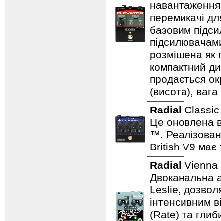
навантаження 
перемикачі дл
базовим підси
підсилювачами
розміщена як п
компактний ди
продається ок
(висота), вага 
Radial
Classic
Це оновлена в
™. Реалізован
British V9 має
Radial
Vienna
Двоканальна а
Leslie, дозво
інтенсивним в
(Rate) та гли