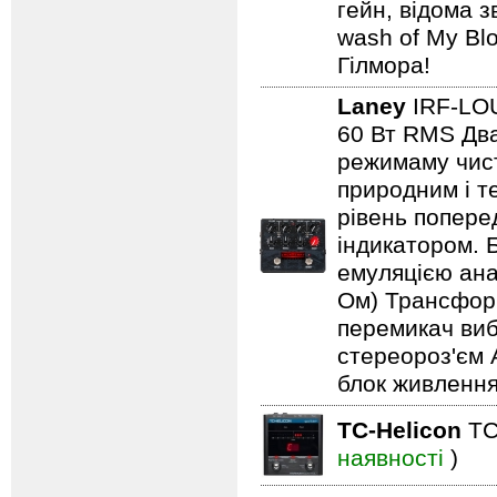
гейн, відома 
wash of My Blo
Гілмора!
Laney
IRF-L
60 Вт RMS Два
режимаму чист
природним і т
рівень попере
індикатором. 
емуляцією анал
Ом) Трансформ
перемикач виб
стереороз'єм 
блок живлення
TC-Helicon
TC
наявності
)