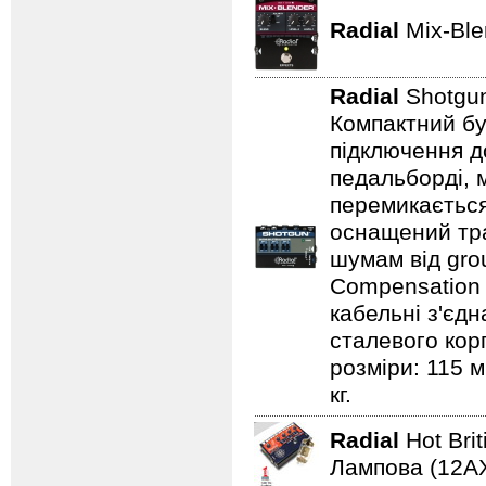
Radial
Mix-Bl
Radial
Shotgu
Компактний бу
підключення д
педальборді, 
перемикається
оснащений тр
шумам від gro
Compensation 
кабельні з'єдн
сталевого кор
розміри: 115 м
кг.
Radial
Hot Bri
Лампова (12AХ