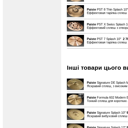
Paiste
PST 8 Thin Splash 1
Еффектовая тарілка сплеш 
Paiste
PST X Swiss Splash 
Еффектовий сплеш з отвор
Paiste
PST 7 Splash 10"
2 7
Еффектовая тарілка сплеш 
Інші товари цього в
Paiste
Signature DE Splash M
Яскравий сплеш, з високим
Paiste
Formula 602 Modern E
Тонкий сплеш для коротких 
Paiste
Signature Splash 10"
Яскравий вибуховий сплеш д
Paiste
Signature Splash 12"