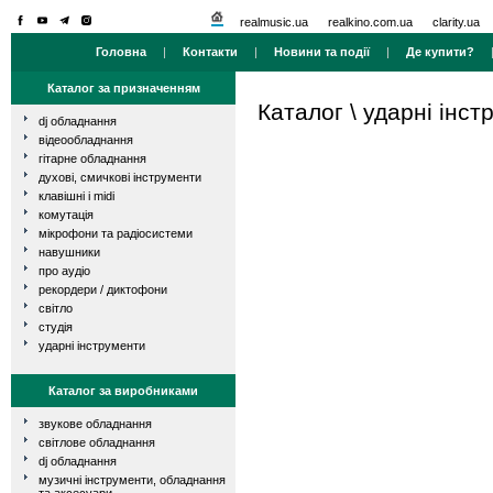
realmusic.ua
realkino.com.ua
clarity.ua
Головна
|
Контакти
|
Новини та події
|
Де купити?
Каталог за призначенням
Каталог
\
ударні інст
dj обладнання
відеообладнання
гітарне обладнання
духові, смичкові інструменти
клавішні і midi
комутація
мікрофони та радіосистеми
навушники
про аудіо
рекордери / диктофони
світло
студія
ударні інструменти
Каталог за виробниками
звукове обладнання
світлове обладнання
dj обладнання
музичні інструменти, обладнання