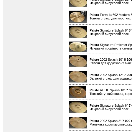
Яскравий вибуховий сплеш д
Paiste
Formula 602 Modern E
Тонкий сплеш для коротких 
Paiste
Signature Splash 8"
8 
Яскравий вибуховий сплеш д
Paiste
Signature Reflector S
Яскравий прорізають сплеш,
Paiste
2002 Splash 10"
8 100
Cплеш для додаткових акцен
Paiste
2002 Splash 12"
7 290
Великий сплеш для додатков
Paiste
RUDE Splash 10"
7 0
Товстий гучний сплеш, хор
Paiste
Signature Splash 6"
7 
Яскравий вибуховий сплеш д
Paiste
2002 Splash 8"
7 020
г
Маленька коротка сплешка д