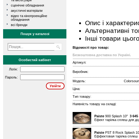
та аксесуари
сценічне обладнання
акустичні матеріали
відео та кінопроекційне
обладнання
Опис і характери
всі бренди
Альтернативні т
Пошук у каталозі
Інші товари цьог
Відомості про товар:
Безкоштовна доставка по Україні.
Особистий кабінет
Артикул:
Логін:
Виробник:
Пароль:
Модель:
Colorsoun
Ціна:
Тип товару:
Наявність товару на складі:
Paiste
900 Splash 10"
3 645
Ефект тарілка сплеш для дод
Paiste
PST 8 Rock Splash 1
Еффектовая тарілка сплеш 