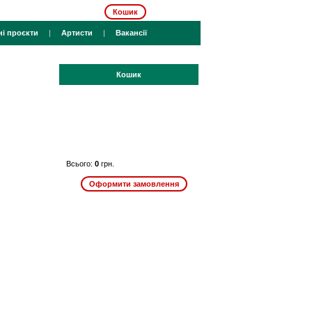
Кошик
ні проєкти
|
Артисти
|
Вакансії
Кошик
Всього:
0
грн.