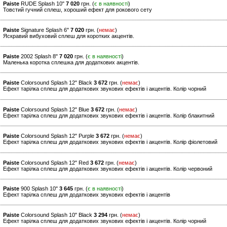
Paiste
RUDE Splash 10"
7 020
грн. (
є в наявності
)
Товстий гучний сплеш, хороший ефект для рокового сету
Paiste
Signature Splash 6"
7 020
грн. (
немає
)
Яскравий вибуховий сплеш для коротких акцентів.
Paiste
2002 Splash 8"
7 020
грн. (
є в наявності
)
Маленька коротка сплешка для додаткових акцентів.
Paiste
Colorsound Splash 12" Black
3 672
грн. (
немає
)
Ефект тарілка сплеш для додаткових звукових ефектів і акцентів. Колір чорний
Paiste
Colorsound Splash 12" Blue
3 672
грн. (
немає
)
Ефект тарілка сплеш для додаткових звукових ефектів і акцентів. Колір блакитний
Paiste
Colorsound Splash 12" Purple
3 672
грн. (
немає
)
Ефект тарілка сплеш для додаткових звукових ефектів і акцентів. Колір фіолетовий
Paiste
Colorsound Splash 12" Red
3 672
грн. (
немає
)
Ефект тарілка сплеш для додаткових звукових ефектів і акцентів. Колір червоний
Paiste
900 Splash 10"
3 645
грн. (
є в наявності
)
Ефект тарілка сплеш для додаткових звукових ефектів і акцентів
Paiste
Colorsound Splash 10" Black
3 294
грн. (
немає
)
Ефект тарілка сплеш для додаткових звукових ефектів і акцентів. Колір чорний