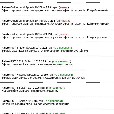
Paiste
Colorsound Splash 10" Blue
3 294
грн. (
немає
)
Ефект тарілка сплеш для додаткових звукових ефектів і акцентів. Колір блакитний
Paiste
Colorsound Splash 10" Purple
3 294
грн. (
немає
)
Ефект тарілка сплеш для додаткових звукових ефектів і акцентів. Колір фіолетовий
Paiste
Colorsound Splash 10" Red
3 294
грн. (
немає
)
Ефект тарілка сплеш для додаткових звукових ефектів і акцентів. Колір червоний
Paiste
PST 8 Rock Splash 10"
3 213
грн. (
є в наявності
)
Еффектовая тарілка сплеш з гучним звуком і коротким сустейном
Paiste
PST 8 Thin Splash 10"
3 213
грн. (
є в наявності
)
Еффектовая тарілка сплеш з коротким високим звуком
Paiste
PST X Swiss Splash 10"
2 997
грн. (
є в наявності
)
Еффектовий сплеш з отворами і характерним шиплячим звуком
Paiste
PST 5 Splash 10"
2 106
грн. (
є в наявності
)
Невеликий сплеш для додаткових акцентів.
Paiste
PST 5 Splash 8"
1 782
грн. (
є в наявності
)
Маленька коротка сплешка для додаткових акцентів.