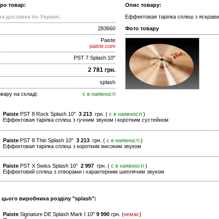
про товар:
Опис товару:
а доставка по Україні.
Еффектовая тарілка сплеш з яскрави
283660
Фото товару
Paiste
paiste.com
PST 7 Splash 10"
2 781 грн.
splash
вару на складі:
є в наявності
Paiste
PST 8 Rock Splash 10"
3 213
грн. (
є в наявності
)
Еффектовая тарілка сплеш з гучним звуком і коротким сустейном
Paiste
PST 8 Thin Splash 10"
3 213
грн. (
є в наявності
)
Еффектовая тарілка сплеш з коротким високим звуком
Paiste
PST X Swiss Splash 10"
2 997
грн. (
є в наявності
)
Еффектовий сплеш з отворами і характерним шиплячим звуком
 цього виробника розділу "splash":
Paiste
Signature DE Splash Mark I 10"
9 990
грн. (
немає
)