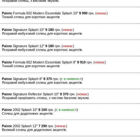
Яскравий сплеш, з високим звуком.
Paiste
Formula 602 Modern Essentials Splash 10"
9 990
грн. (
немає
)
Тонкий сплеш для коротких акцентів
Paiste
Signature Splash 10"
9 180
грн. (
немає
)
Яскравий вибуховий сплеш для коротких акцентів.
Paiste
Signature Splash 12"
9 180
грн. (
немає
)
Яскравий вибуховий сплеш для коротких акцентів.
Paiste
Formula 602 Modern Essentials Splash 8"
8 910
грн. (
немає
)
Тонкий сплеш для коротких акцентів
Paiste
Signature Splash 8"
8 370
грн. (
є в наявності
)
Яскравий вибуховий сплеш для коротких акцентів.
Paiste
Signature Reflector Splash 10"
8 370
грн. (
немає
)
Яскравий прорізають сплеш, з чистим багатим звуком.
Paiste
2002 Splash 10"
8 100
грн. (
є в наявності
)
Cплеш для додаткових акцентів.
Paiste
2002 Splash 12"
7 290
грн. (
немає
)
Великий сплеш для додаткових акцентів.