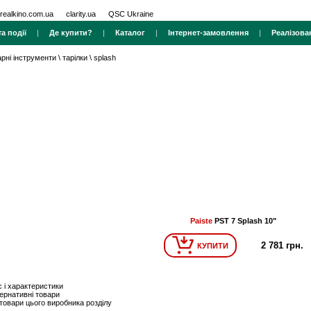
realkino.com.ua
clarity.ua
QSC Ukraine
а події
|
Де купити?
|
Каталог
|
Інтернет-замовлення
|
Реалізова
арні інструменти
\
тарілки
\
splash
Paiste
PST 7 Splash 10"
2 781 грн.
КУПИТИ
 і характеристики
ернативні товари
 товари цього виробника розділу