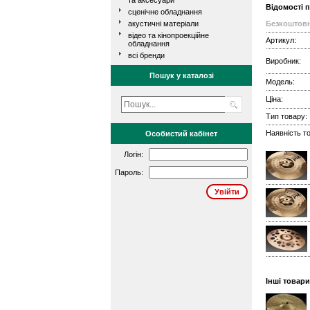
та аксесуари
Відомості 
сценічне обладнання
акустичні матеріали
Безкоштовн
відео та кінопроекційне
Артикул:
обладнання
всі бренди
Виробник:
Пошук у каталозі
Модель:
Ціна:
Тип товару:
Наявність то
Особистий кабінет
Логін:
Пароль:
Інші товари