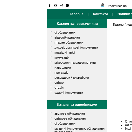
realmusic.ua
Головна
|
Контакти
|
Новини т
Каталог за призначенням
Каталог
\
уд
dj обладнання
відеообладнання
гітарне обладнання
духові, смичкові інструменти
клавішні і midi
комутація
мікрофони та радіосистеми
навушники
про аудіо
рекордери / диктофони
світло
студія
ударні інструменти
Каталог за виробниками
звукове обладнання
світлове обладнання
Опис
dj обладнання
Альт
Інші
музичні інструменти, обладнання