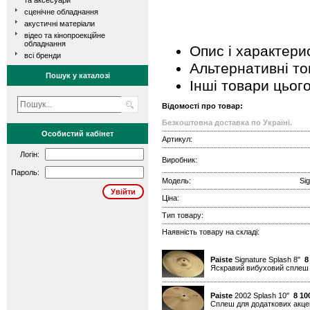
та аксесуари
сценічне обладнання
акустичні матеріали
відео та кінопроекційне
обладнання
Опис і характери
всі бренди
Альтернативні т
Пошук у каталозі
Інші товари цьог
Відомості про товар:
Безкоштовна доставка по Україні.
Особистий кабінет
Артикул:
Логін:
Виробник:
Пароль:
Модель:
Si
Ціна:
Тип товару:
Наявність товару на складі:
Paiste
Signature Splash 8"
8
Яскравий вибуховий сплеш д
Paiste
2002 Splash 10"
8 10
Cплеш для додаткових акцен