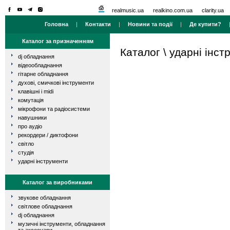
realmusic.ua
realkino.com.ua
clarity.ua
Головна
|
Контакти
|
Новини та події
|
Де купити?
Каталог за призначенням
Каталог
\
ударні інст
dj обладнання
відеообладнання
гітарне обладнання
духові, смичкові інструменти
клавішні і midi
комутація
мікрофони та радіосистеми
навушники
про аудіо
рекордери / диктофони
світло
студія
ударні інструменти
Каталог за виробниками
звукове обладнання
світлове обладнання
dj обладнання
музичні інструменти, обладнання