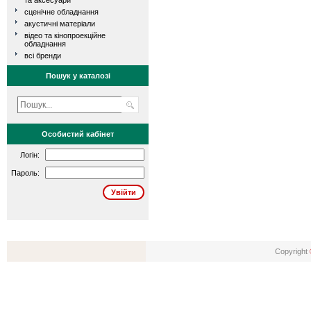
та аксесуари
сценічне обладнання
акустичні матеріали
відео та кінопроекційне
обладнання
всі бренди
Пошук у каталозі
Особистий кабінет
Логін:
Пароль:
Copyright