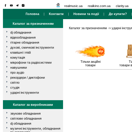
realmusic.ua
realkino.com.ua
clarity.ua
Головна
|
Контакти
|
Новини та події
|
Де купити?
Каталог за призначенням
Каталог за призначенням
->
ударні інстр
dj обладнання
відеообладнання
гітарне обладнання
духові, смичкові інструменти
клавішні і midi
комутація
Тільки акційні
Ті
мікрофони та радіосистеми
товари
товари в
навушники
про аудіо
рекордери / диктофони
світло
студія
ударні інструменти
Каталог за виробниками
звукове обладнання
світлове обладнання
dj обладнання
музичні інструменти, обладнання