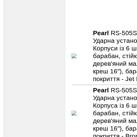
Pearl
RS-505
Ударна устано
Корпуси із 6 ш
барабан, стійк
дерев'яний мал
креш 16"), ба
покриття - Jet
Pearl
RS-505
Ударна устано
Корпуса із 6 ш
барабан, стійк
дерев'яний мал
креш 16"), ба
покриття - Bro