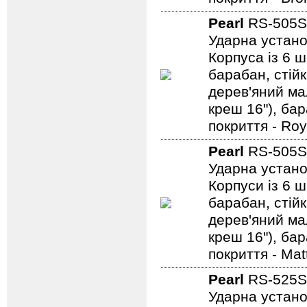
Pearl
RS-505
Ударна устано
Корпуса із 6 ш
барабан, стійк
дерев'яний мал
креш 16"), ба
покриття - Roy
Pearl
RS-505
Ударна устано
Корпуси із 6 ш
барабан, стійк
дерев'яний мал
креш 16"), ба
покриття - Mat
Pearl
RS-525
Ударна устано