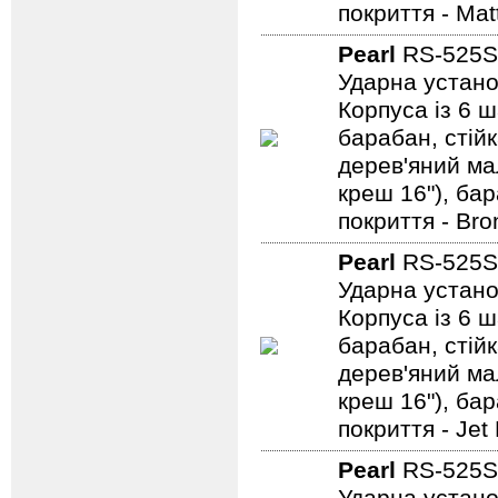
покриття - Mat
Pearl
RS-525S
Ударна устано
Корпуса із 6 ш
барабан, стійк
дерев'яний мал
креш 16"), ба
покриття - Bro
Pearl
RS-525
Ударна устано
Корпуса із 6 ш
барабан, стійк
дерев'яний мал
креш 16"), ба
покриття - Jet
Pearl
RS-525S