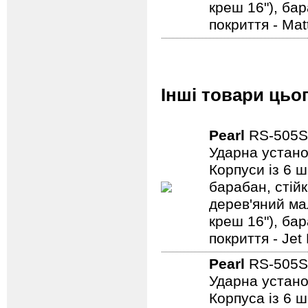
креш 16"), ба
покриття - Mat
Інші товари цьо
Pearl
RS-505
Ударна устано
Корпуси із 6 ш
барабан, стійк
дерев'яний мал
креш 16"), ба
покриття - Jet
Pearl
RS-505S
Ударна устано
Корпуса із 6 ш