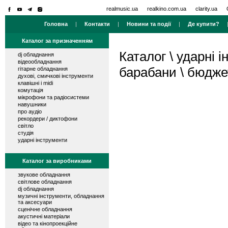
realmusic.ua
realkino.com.ua
clarity.ua
Головна
|
Контакти
|
Новини та події
|
Де купити?
Каталог за призначенням
Каталог
\
ударні і
dj обладнання
відеообладнання
барабани
\
бюджет
гітарне обладнання
духові, смичкові інструменти
клавішні і midi
комутація
мікрофони та радіосистеми
навушники
про аудіо
рекордери / диктофони
світло
студія
ударні інструменти
Каталог за виробниками
звукове обладнання
світлове обладнання
dj обладнання
музичні інструменти, обладнання
та аксесуари
сценічне обладнання
акустичні матеріали
відео та кінопроекційне