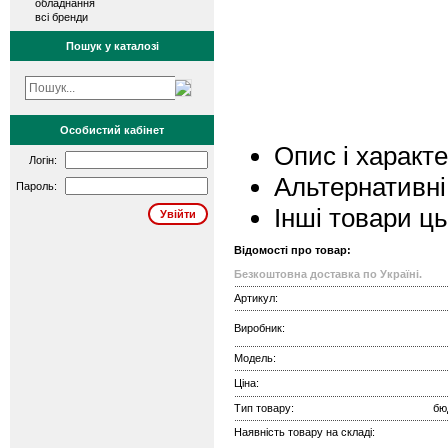
обладнання
всі бренди
Пошук у каталозі
Особистий кабінет
Опис і характ
Логін:
Альтернативні
Пароль:
Інші товари ц
Відомості про товар:
Безкоштовна доставка по Україні.
Артикул:
Виробник:
Модель:
Ціна:
Тип товару:
бю
Наявність товару на складі: