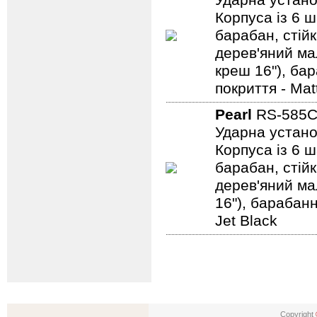
Ударна устано
Корпуса із 6 ш
барабан, стійк
дерев'яний мал
креш 16"), ба
покриття - Mat
Pearl
RS-585C
Ударна устано
Корпуса із 6 ш
барабан, стійк
дерев'яний мал
16"), барабанн
Jet Black
Copyright